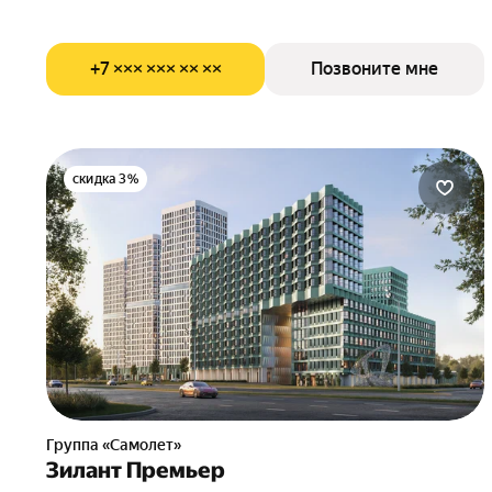
+7 ××× ××× ×× ××
Позвоните мне
скидка 3%
Группа «Самолет»
Зилант Премьер