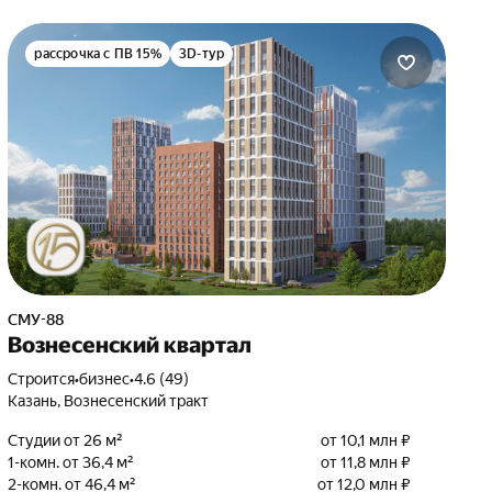
рассрочка с ПВ 15%
3D-тур
СМУ-88
Вознесенский квартал
Строится
•
бизнес
•
4.6 (49)
Казань, Вознесенский тракт
Студии от 26 м²
от 10,1 млн ₽
1-комн. от 36,4 м²
от 11,8 млн ₽
2-комн. от 46,4 м²
от 12,0 млн ₽