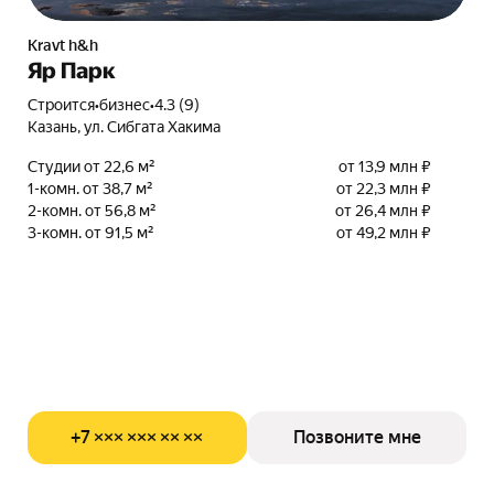
Kravt h&h
Яр Парк
Строится
•
бизнес
•
4.3 (9)
Казань, ул. Сибгата Хакима
Студии от 22,6 м²
от 13,9 млн ₽
1-комн. от 38,7 м²
от 22,3 млн ₽
2-комн. от 56,8 м²
от 26,4 млн ₽
3-комн. от 91,5 м²
от 49,2 млн ₽
+7 ××× ××× ×× ××
Позвоните мне