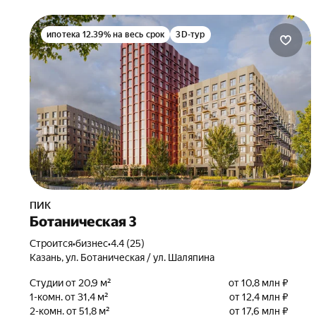
ипотека 12.39% на весь срок
3D-тур
ПИК
Ботаническая 3
Строится
•
бизнес
•
4.4 (25)
Казань, ул. Ботаническая / ул. Шаляпина
Студии от 20,9 м²
от 10,8 млн ₽
1-комн. от 31,4 м²
от 12,4 млн ₽
2-комн. от 51,8 м²
от 17,6 млн ₽