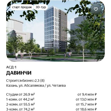
старт продаж
3D-тур
АСД-1
ДАВИНЧИ
Строится
•
бизнес
•
2.3 (8)
Казань, ул. Абсалямова / ул. Четаева
Студии от 26,9 м²
от 9,4 млн ₽
1-комн. от 44,2 м²
от 13,0 млн ₽
2-комн. от 55,5 м²
от 15,7 млн ₽
3-комн. от 74,2 м²
от 18,6 млн ₽