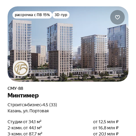
рассрочка с ПВ 15%
3D-тур
СМУ-88
Минтимер
Строится
•
бизнес
•
4.5 (33)
Казань, ул. Портовая
Студии от 34,1 м²
от 12,5 млн ₽
2-комн. от 44,1 м²
от 16,8 млн ₽
3-комн. от 87,7 м²
от 20,1 млн ₽