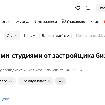
Ра
потека
Журнал
Для бизнеса
Уникальные акции
Студия
Цена
Взнос и платёж
ами-студиями от застройщика би
у площадью от 20 м² в Казани по цене от 5 409 999 ₽
ласс
22
Премиум-класс
5
 цене