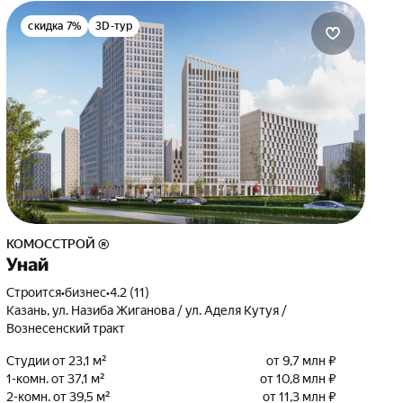
скидка 7%
3D-тур
КОМОССТРОЙ ®
Унай
Строится
•
бизнес
•
4.2 (11)
Казань, ул. Назиба Жиганова / ул. Аделя Кутуя /
Вознесенский тракт
Студии от 23,1 м²
от 9,7 млн ₽
1-комн. от 37,1 м²
от 10,8 млн ₽
2-комн. от 39,5 м²
от 11,3 млн ₽