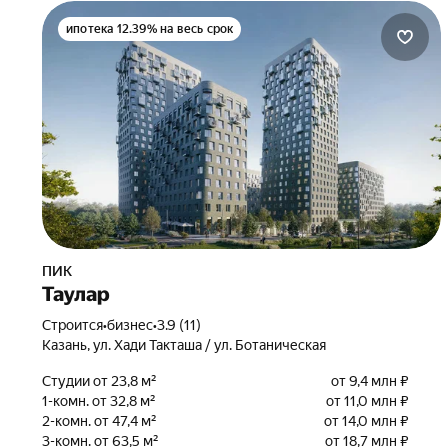
ипотека 12.39% на весь срок
ПИК
Таулар
Строится
•
бизнес
•
3.9 (11)
Казань, ул. Хади Такташа / ул. Ботаническая
Студии от 23,8 м²
от 9,4 млн ₽
1-комн. от 32,8 м²
от 11,0 млн ₽
2-комн. от 47,4 м²
от 14,0 млн ₽
3-комн. от 63,5 м²
от 18,7 млн ₽