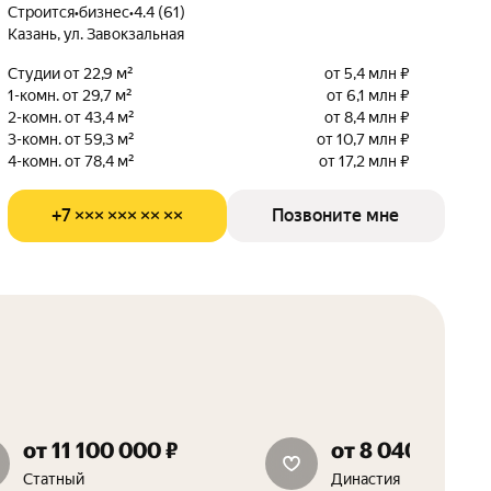
Строится
•
бизнес
•
4.4 (61)
Казань, ул. Завокзальная
Студии от 22,9 м²
от 5,4 млн ₽
1-комн. от 29,7 м²
от 6,1 млн ₽
2-комн. от 43,4 м²
от 8,4 млн ₽
3-комн. от 59,3 м²
от 10,7 млн ₽
4-комн. от 78,4 м²
от 17,2 млн ₽
+7 ××× ××× ×× ××
Позвоните мне
от 11 100 000 ₽
от 8 040 000 ₽
бесплатное бронирование
Статный
Династия