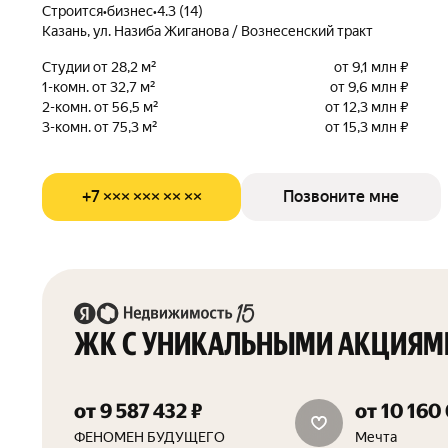
Строится
•
бизнес
•
4.3 (14)
Казань, ул. Назиба Жиганова / Вознесенский тракт
Студии от 28,2 м²
от 9,1 млн ₽
1-комн. от 32,7 м²
от 9,6 млн ₽
2-комн. от 56,5 м²
от 12,3 млн ₽
3-комн. от 75,3 м²
от 15,3 млн ₽
+7 ××× ××× ×× ××
Позвоните мне
ЖК С УНИКАЛЬНЫМИ АКЦИЯМ
от 9 587 432 ₽
от 10 160
скидка 28%
ФЕНОМЕН БУДУЩЕГО
Мечта