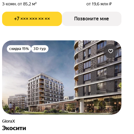
3-комн. от 85,2 м²
от 19,6 млн ₽
+7 ××× ××× ×× ××
Позвоните мне
скидка 15%
3D-тур
GloraX
Экосити