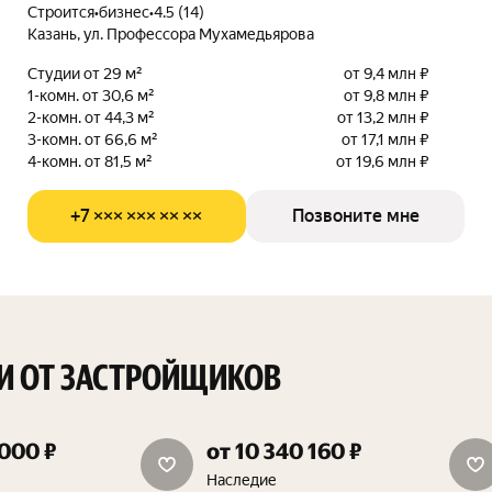
Строится
•
бизнес
•
4.5 (14)
Казань, ул. Профессора Мухамедьярова
Студии от 29 м²
от 9,4 млн ₽
1-комн. от 30,6 м²
от 9,8 млн ₽
2-комн. от 44,3 м²
от 13,2 млн ₽
3-комн. от 66,6 м²
от 17,1 млн ₽
4-комн. от 81,5 м²
от 19,6 млн ₽
+7 ××× ××× ×× ××
Позвоните мне
И ОТ ЗАСТРОЙЩИКОВ
 000 ₽
от 10 340 160 ₽
бесплатное бронирование
скидка 15%
Наследие