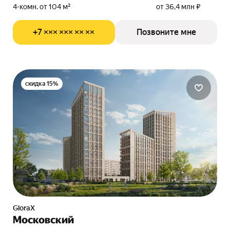
4-комн. от 104 м²
от 36,4 млн ₽
+7 ××× ××× ×× ××
Позвоните мне
скидка 15%
GloraX
Московский