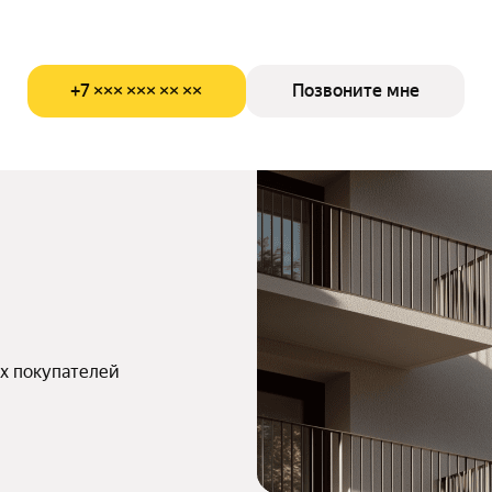
+7 ××× ××× ×× ××
Позвоните мне
х покупателей