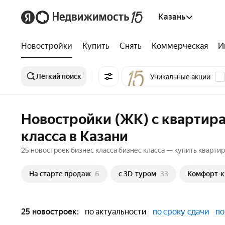
Казань
Новостройки
Купить
Снять
Коммерческая
И
Лёгкий поиск
Уникальные акции
Новостройки (ЖК) с квартир
класса в Казани
25 новостроек бизнес класса бизнес класса — купить квартир
На старте продаж
6
c 3D-туром
33
Комфорт-к
25 новостроек:
по актуальности
по сроку сдачи
по