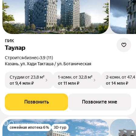
ПИК
Таулар
Строится
•
бизнес
•
3.9 (11)
Казань, ул. Хади Такташа / ул. Ботаническая
Студии
от 23,8 м²
1-комн.
от 32,8 м²
2-комн.
от 47,4
от 9,4 млн ₽
от 11 млн ₽
от 14 млн ₽
Позвонить
Позвоните мне
семейная ипотека 6%
3D-тур