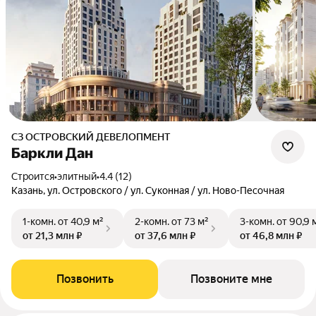
СЗ ОСТРОВСКИЙ ДЕВЕЛОПМЕНТ
Баркли Дан
Строится
•
элитный
•
4.4 (12)
Казань, ул. Островского / ул. Суконная / ул. Ново-Песочная
1-комн.
от 40,9 м²
2-комн.
от 73 м²
3-комн.
от 90,9 
от 21,3 млн ₽
от 37,6 млн ₽
от 46,8 млн ₽
Позвонить
Позвоните мне