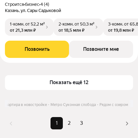
Строится
•
бизнес
•
4 (4)
Казань, ул. Сары Садыковой
1-комн.
от 52,2 м²
2-комн.
от 50,3 м²
3-комн.
от 65,
от 21,3 млн ₽
от 18,5 млн ₽
от 19,8 млн ₽
Позвонить
Позвоните мне
Показать ещё 12
Квартира в новостройке
Метро Суконная слобода
Рядом с озером
1
2
3