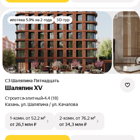
ипотека 5.9% на 2 года
3D-тур
СЗ Шаляпина Пятнадцать
Шаляпин XV
Строится
•
элитный
•
4.4 (18)
Казань, ул. Шаляпина / ул. Качалова
1-комн.
от 52,2 м²
2-комн.
от 76,2 м²
от 26,1 млн ₽
от 34,3 млн ₽