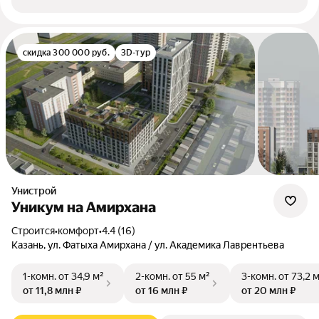
скидка 300 000 руб.
3D-тур
Унистрой
Уникум на Амирхана
Строится
•
комфорт
•
4.4 (16)
Казань, ул. Фатыха Амирхана / ул. Академика Лаврентьева
1-комн.
от 34,9 м²
2-комн.
от 55 м²
3-комн.
от 73,2 
от 11,8 млн ₽
от 16 млн ₽
от 20 млн ₽