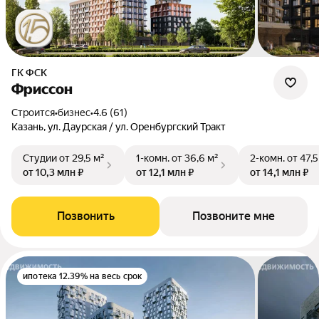
ГК ФСК
Фриссон
Строится
•
бизнес
•
4.6 (61)
Казань, ул. Даурская / ул. Оренбургский Тракт
Студии
от 29,5 м²
1-комн.
от 36,6 м²
2-комн.
от 47,5
от 10,3 млн ₽
от 12,1 млн ₽
от 14,1 млн ₽
Позвонить
Позвоните мне
ипотека 12.39% на весь срок