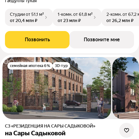
Габдуллы Тукая
Студии
от 51,1 м²
1-комн.
от 61,8 м²
2-комн.
от 67,2 
от 20,4 млн ₽
от 23 млн ₽
от 26,2 млн ₽
Позвонить
Позвоните мне
семейная ипотека 6%
3D-тур
СЗ «РЕЗИДЕНЦИЯ НА САРЫ САДЫКОВОЙ»
на Сары Садыковой