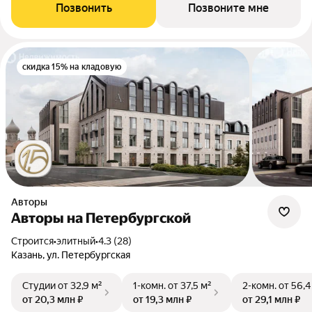
Позвонить
Позвоните мне
скидка 15% на кладовую
Авторы
Авторы на Петербургской
Строится
•
элитный
•
4.3 (28)
Казань, ул. Петербургская
Студии
от 32,9 м²
1-комн.
от 37,5 м²
2-комн.
от 56,4
от 20,3 млн ₽
от 19,3 млн ₽
от 29,1 млн ₽