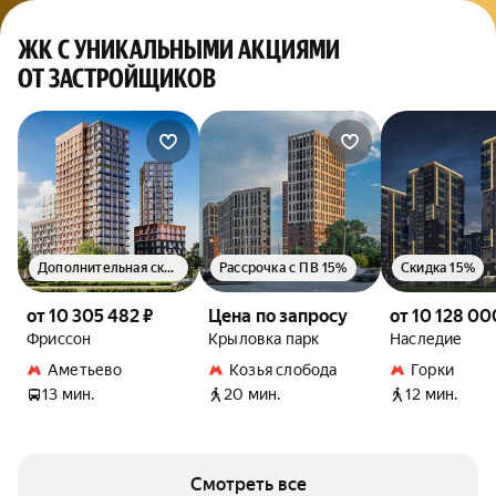
ЖК С УНИКАЛЬНЫМИ АКЦИЯМИ
ОТ ЗАСТРОЙЩИКОВ
Дополнительная скидка 1.5%
Рассрочка с ПВ 15%
Скидка 15%
от 10 305 482 ₽
Цена по запросу
от 10 128 00
Фриссон
Крыловка парк
Наследие
Аметьево
Козья слобода
Горки
13 мин.
20 мин.
12 мин.
Смотреть все