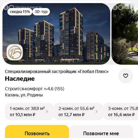
скидка 15%
3D-тур
Специализированный застройщик «Глобал Плюс»
Наследие
Строится
•
комфорт +
•
4.6 (155)
Казань, ул. Родины
1-комн.
от 38,9 м²
2-комн.
от 55,6 м²
3-комн.
от 75,8
от 10,1 млн ₽
от 12,7 млн ₽
от 16,6 млн ₽
Позвонить
Позвоните мне