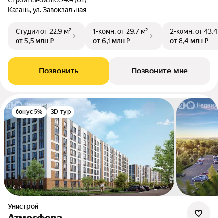
Строится
•
бизнес
•
4.4 (61)
Казань, ул. Завокзальная
Студии
от 22,9 м²
1-комн.
от 29,7 м²
2-комн.
от 43,4
от 5,5 млн ₽
от 6,1 млн ₽
от 8,4 млн ₽
Позвонить
Позвоните мне
бонус 5%
3D-тур
Унистрой
Атмосфера