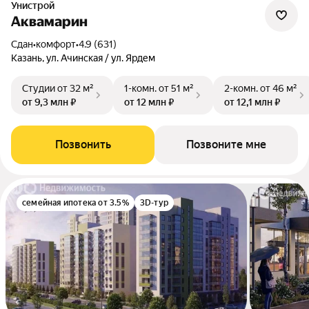
Унистрой
Аквамарин
Сдан
•
комфорт
•
4.9 (631)
Казань, ул. Ачинская / ул. Ярдем
Студии
от 32 м²
1-комн.
от 51 м²
2-комн.
от 46 м²
от 9,3 млн ₽
от 12 млн ₽
от 12,1 млн ₽
Позвонить
Позвоните мне
семейная ипотека от 3.5%
3D-тур