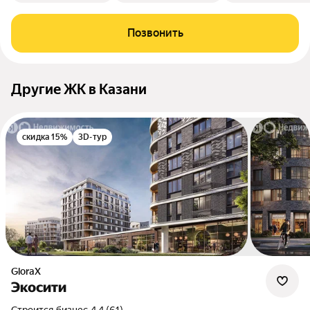
Позвонить
Другие ЖК в Казани
скидка 15%
3D-тур
GloraX
Экосити