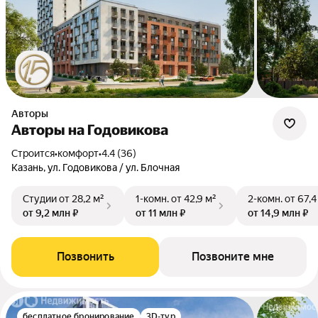
Авторы
Авторы на Годовикова
Строится
•
комфорт
•
4.4 (36)
Казань, ул. Годовикова / ул. Блочная
Студии
от 28,2 м²
1-комн.
от 42,9 м²
2-комн.
от 67,4
от 9,2 млн ₽
от 11 млн ₽
от 14,9 млн ₽
Позвонить
Позвоните мне
бесплатное бронирование
3D-тур