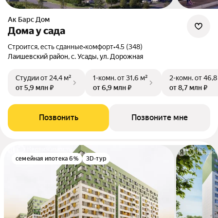
Ак Барс Дом
Дома у сада
Строится, есть сданные
•
комфорт
•
4.5 (348)
Лаишевский район, с. Усады, ул. Дорожная
Студии
от 24,4 м²
1-комн.
от 31,6 м²
2-комн.
от 46,8
от 5,9 млн ₽
от 6,9 млн ₽
от 8,7 млн ₽
Позвонить
Позвоните мне
семейная ипотека 6%
3D-тур