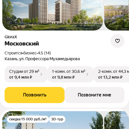
GloraX
Московский
Строится
•
бизнес
•
4.5 (14)
Казань, ул. Профессора Мухамедьярова
Студии
от 29 м²
1-комн.
от 30,6 м²
2-комн.
от 44,3 
от 9,4 млн ₽
от 9,8 млн ₽
от 13,2 млн ₽
Позвонить
Позвоните мне
скидка 15 000 руб./м²
3D-тур