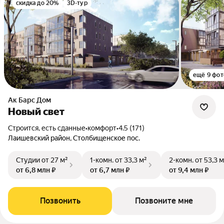
скидка до 20%
3D-тур
ещё 9 фот
Ак Барс Дом
Новый свет
Строится, есть сданные
•
комфорт
•
4.5 (171)
Лаишевский район, Столбищенское пос.
Студии
от 27 м²
1-комн.
от 33,3 м²
2-комн.
от 53,3 м
от 6,8 млн ₽
от 6,7 млн ₽
от 9,4 млн ₽
Позвонить
Позвоните мне