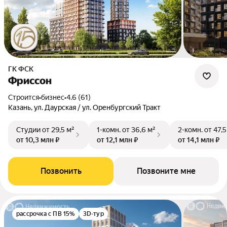
ГК ФСК
Фриссон
Строится
•
бизнес
•
4.6 (61)
Казань, ул. Даурская / ул. Оренбургский Тракт
Студии
от 29,5 м²
1-комн.
от 36,6 м²
2-комн.
от 47,5
от 10,3 млн ₽
от 12,1 млн ₽
от 14,1 млн ₽
Позвонить
Позвоните мне
рассрочка с ПВ 15%
3D-тур