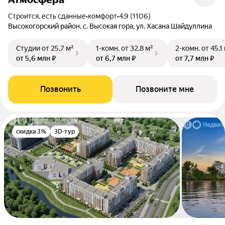
Строится, есть сданные
•
комфорт
•
4.9 (1106)
Высокогорский район, с. Высокая гора, ул. Хасана Шайдуллина
Студии
от 25,7 м²
1-комн.
от 32,8 м²
2-комн.
от 45,1
от 5,6 млн ₽
от 6,7 млн ₽
от 7,7 млн ₽
Позвонить
Позвоните мне
скидка 3%
3D-тур