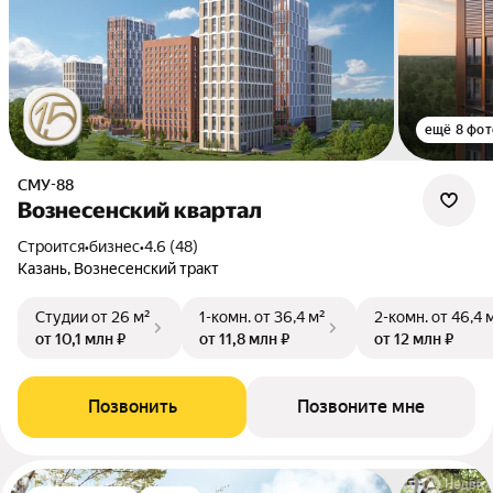
ещё 8 фот
СМУ-88
Вознесенский квартал
Строится
•
бизнес
•
4.6 (48)
Казань, Вознесенский тракт
Студии
от 26 м²
1-комн.
от 36,4 м²
2-комн.
от 46,4 
от 10,1 млн ₽
от 11,8 млн ₽
от 12 млн ₽
Позвонить
Позвоните мне