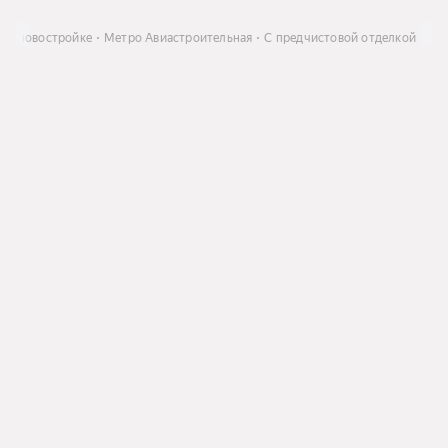
а в новостройке
Метро Авиастроительная
С предчистовой отделкой