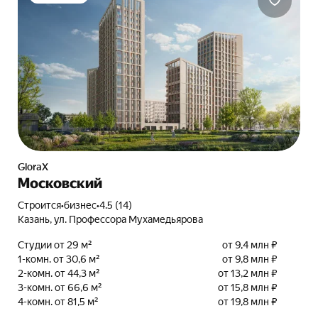
GloraX
Московский
Строится
•
бизнес
•
4.5 (14)
Казань, ул. Профессора Мухамедьярова
Студии от 29 м²
от 9,4 млн ₽
1-комн. от 30,6 м²
от 9,8 млн ₽
2-комн. от 44,3 м²
от 13,2 млн ₽
3-комн. от 66,6 м²
от 15,8 млн ₽
4-комн. от 81,5 м²
от 19,8 млн ₽