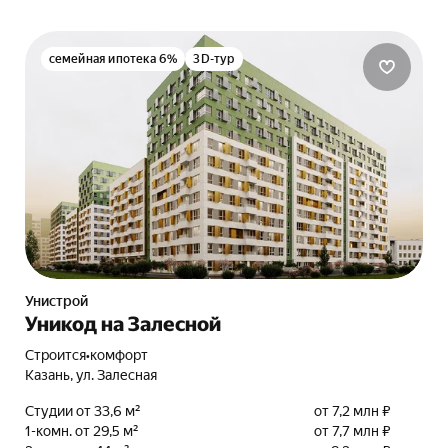
семейная ипотека 6%
3D-тур
Унистрой
Уникод на Залесной
Строится
•
комфорт
Казань, ул. Залесная
Студии от 33,6 м²
от 7,2 млн ₽
1-комн. от 29,5 м²
от 7,7 млн ₽