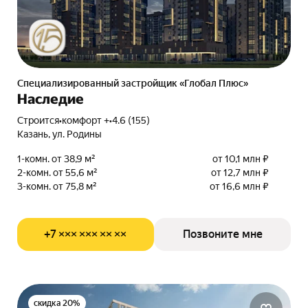
Специализированный застройщик «Глобал Плюс»
Наследие
Строится
•
комфорт +
•
4.6 (155)
Казань, ул. Родины
1-комн. от 38,9 м²
от 10,1 млн ₽
2-комн. от 55,6 м²
от 12,7 млн ₽
3-комн. от 75,8 м²
от 16,6 млн ₽
+7 ××× ××× ×× ××
Позвоните мне
скидка 20%