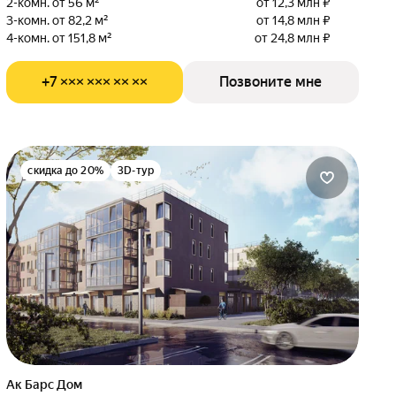
2-комн. от 56 м²
от 12,3 млн ₽
3-комн. от 82,2 м²
от 14,8 млн ₽
4-комн. от 151,8 м²
от 24,8 млн ₽
+7 ××× ××× ×× ××
Позвоните мне
скидка до 20%
3D-тур
Ак Барс Дом