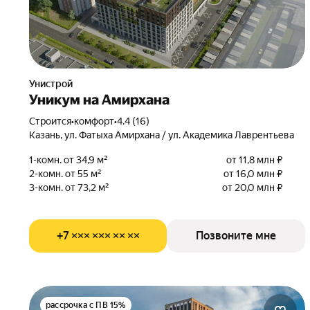
Унистрой
Уникум на Амирхана
Строится
•
комфорт
•
4.4 (16)
Казань, ул. Фатыха Амирхана / ул. Академика Лаврентьева
1-комн. от 34,9 м²
от 11,8 млн ₽
2-комн. от 55 м²
от 16,0 млн ₽
3-комн. от 73,2 м²
от 20,0 млн ₽
+7 ××× ××× ×× ××
Позвоните мне
рассрочка с ПВ 15%