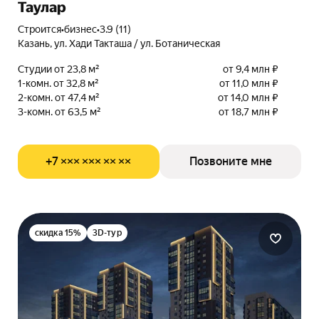
Таулар
Строится
•
бизнес
•
3.9 (11)
Казань, ул. Хади Такташа / ул. Ботаническая
Студии от 23,8 м²
от 9,4 млн ₽
1-комн. от 32,8 м²
от 11,0 млн ₽
2-комн. от 47,4 м²
от 14,0 млн ₽
3-комн. от 63,5 м²
от 18,7 млн ₽
+7 ××× ××× ×× ××
Позвоните мне
скидка 15%
3D-тур