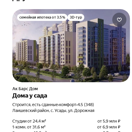
семейная ипотека от 3.5%
3D-тур
Ак Барс Дом
Дома у сада
Строится, есть сданные
•
комфорт
•
4.5 (348)
Лаишевский район, с. Усады, ул. Дорожная
Студии от 24,4 м²
от 5,9 млн ₽
1-комн. от 31,6 м²
от 6,9 млн ₽