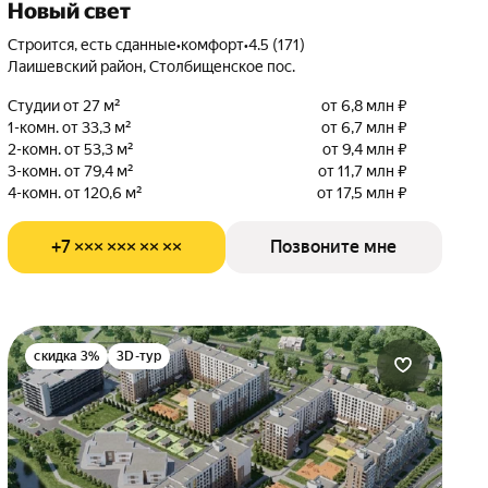
Новый свет
Строится, есть сданные
•
комфорт
•
4.5 (171)
Лаишевский район, Столбищенское пос.
Студии от 27 м²
от 6,8 млн ₽
1-комн. от 33,3 м²
от 6,7 млн ₽
2-комн. от 53,3 м²
от 9,4 млн ₽
3-комн. от 79,4 м²
от 11,7 млн ₽
4-комн. от 120,6 м²
от 17,5 млн ₽
+7 ××× ××× ×× ××
Позвоните мне
скидка 3%
3D-тур