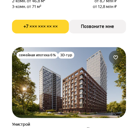
2-комн. от 46,8 м²
от 8,7 млн ₽
3-комн. от 71 м²
от 12,8 млн ₽
+7 ××× ××× ×× ××
Позвоните мне
семейная ипотека 6%
3D-тур
Унистрой