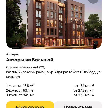
Авторы
Авторы на Большой
Строится
•
бизнес
•
4.4 (32)
Казань, Кировский район, мкр. Адмиралтейская Слобода, ул.
Большая
1-комн. от 48,8 м²
от 18,1 млн ₽
2-комн. от 63,4 м²
от 27,2 млн ₽
3-комн. от 84,9 м²
от 27,3 млн ₽
+7 ××× ××× ×× ××
Позвоните мне