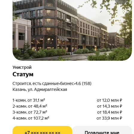
Унистрой
Статум
Строится, есть сданные
•
бизнес
•
4.6 (158)
Казань, ул. Адмиралтейская
1-комн. от 31,1 м²
от 12,0 млн ₽
2-комн. от 48,4 м²
от 14,3 млн ₽
3-комн. от 72,7 м²
от 18,4 млн ₽
4-комн. от 107,2 м²
от 33,9 млн ₽
+7 ××× ××× ×× ××
Позвоните мне