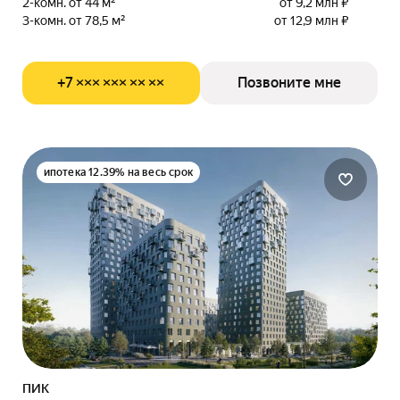
2-комн. от 44 м²
от 9,2 млн ₽
3-комн. от 78,5 м²
от 12,9 млн ₽
+7 ××× ××× ×× ××
Позвоните мне
ипотека 12.39% на весь срок
ПИК