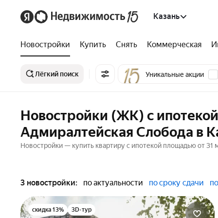
Казань
Новостройки
Купить
Снять
Коммерческая
И
Лёгкий поиск
Уникальные акции
Новостройки (ЖК) с ипотеко
Адмиралтейская Слобода в К
Новостройки — купить квартиру с ипотекой площадью от 31 м
3 новостройки:
по актуальности
по сроку сдачи
по
скидка 13%
3D-тур