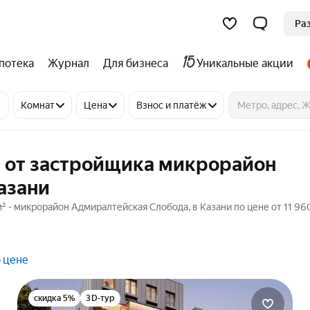
Ра
потека
Журнал
Для бизнеса
Уникальные акции
Комнат
Цена
Взнос и платёж
й от застройщика микрорайон
азани
² - микрорайон Адмиралтейская Слобода, в Казани по цене от 11 9
 цене
скидка 5%
3D-тур