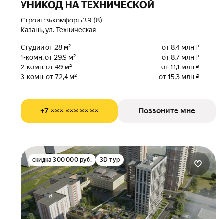
УНИКОД НА ТЕХНИЧЕСКОЙ
Строится
•
комфорт
•
3.9 (8)
Казань, ул. Техническая
Студии от 28 м²
от 8,4 млн ₽
1-комн. от 29,9 м²
от 8,7 млн ₽
2-комн. от 49 м²
от 11,1 млн ₽
3-комн. от 72,4 м²
от 15,3 млн ₽
+7 ××× ××× ×× ××
Позвоните мне
скидка 300 000 руб.
3D-тур