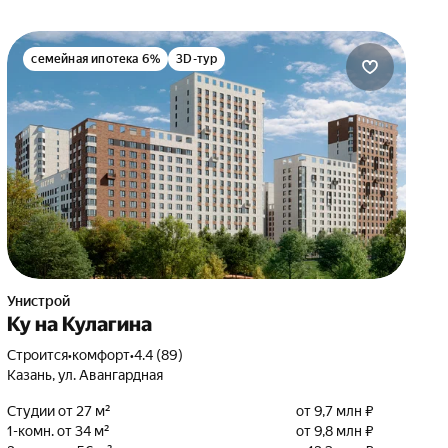
семейная ипотека 6%
3D-тур
Унистрой
Ку на Кулагина
Строится
•
комфорт
•
4.4 (89)
Казань, ул. Авангардная
Студии от 27 м²
от 9,7 млн ₽
1-комн. от 34 м²
от 9,8 млн ₽