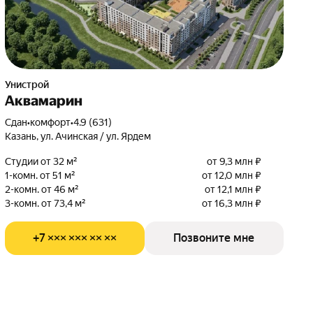
Унистрой
Аквамарин
Сдан
•
комфорт
•
4.9 (631)
Казань, ул. Ачинская / ул. Ярдем
Студии от 32 м²
от 9,3 млн ₽
1-комн. от 51 м²
от 12,0 млн ₽
2-комн. от 46 м²
от 12,1 млн ₽
3-комн. от 73,4 м²
от 16,3 млн ₽
+7 ××× ××× ×× ××
Позвоните мне