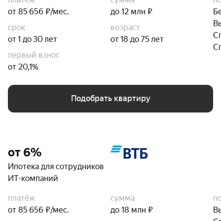
от 85 656 ₽/мес.
до 12 млн ₽
Б
В
срок
возраст
С
от 1 до 30 лет
от 18 до 75 лет
С
первый взнос
от 20,1%
Подобрать квартиру
от 6%
Ипотека для сотрудников
ИТ-компаний
платёж
сумма
п
от 85 656 ₽/мес.
до 18 млн ₽
В