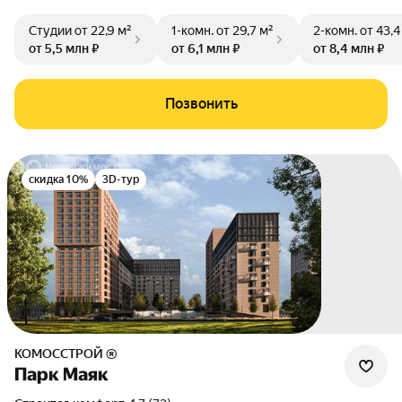
Студии
от 22,9 м²
1-комн.
от 29,7 м²
2-комн.
от 43,4
от 5,5 млн ₽
от 6,1 млн ₽
от 8,4 млн ₽
Позвонить
скидка 10%
3D-тур
КОМОССТРОЙ ®
Парк Маяк