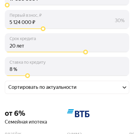
Первый взнос, ₽
30%
₽
Срок кредита
лет
Ставка по кредиту
%
Сортировать по актуальности
от 6%
Семейная ипотека
платёж
сумма
п