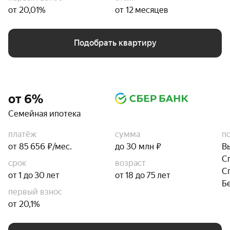
от 20,01%
от 12 месяцев
Подобрать квартиру
от 6%
Семейная ипотека
платёж
сумма
п
от 85 656 ₽/мес.
до 30 млн ₽
В
С
срок
возраст
С
от 1 до 30 лет
от 18 до 75 лет
Б
первый взнос
от 20,1%