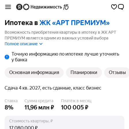
Ипотека в
ЖК «АРТ ПРЕМИУМ»
Возможность приобретения квартиры в ипотеку в ЖК АРТ
ПРЕМИУМ является одним из важных условий выбора
квартиры. На странице мы собрали программы кредитования
Полное описание
банков для покупки квартиры в ипотеку от 6%.
Точную информацию по ипотеке лучше уточнять
у банка
Основная информация
Планировки
Отзывы
Сдача 4 кв. 2027, есть сданные, класс бизнес
Ставка
Сумма кредита
Платёж в месяц
8%
11,96 млн ₽
100 005 ₽
Стоимость квартиры, ₽
₽