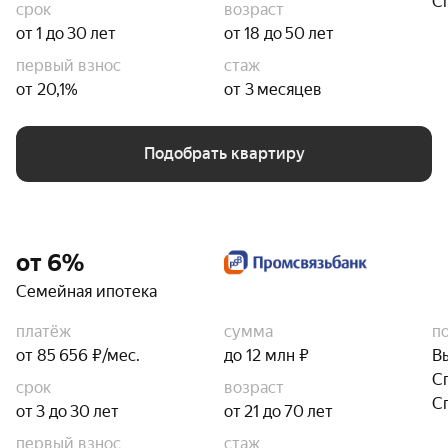
С
срок
возраст
от 1 до 30 лет
от 18 до 50 лет
первый взнос
стаж
от 20,1%
от 3 месяцев
Подобрать квартиру
от 6%
Семейная ипотека
платёж
сумма
п
от 85 656 ₽/мес.
до 12 млн ₽
В
С
срок
возраст
С
от 3 до 30 лет
от 21 до 70 лет
первый взнос
стаж