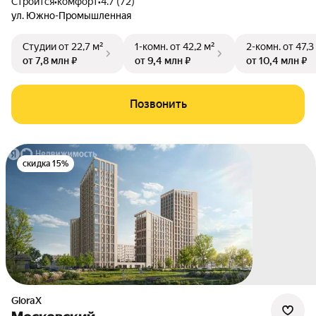
Строится
•
комфорт
•
4.7 (72)
ул. Южно-Промышленная
Студии
от 22,7 м²
1-комн.
от 42,2 м²
2-комн.
от 47,3
от 7,8 млн ₽
от 9,4 млн ₽
от 10,4 млн ₽
Позвонить
скидка 15%
GloraX