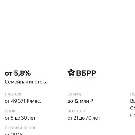
от 5,8%
Семейная ипотека
платёж
сумма
п
от 49 371 ₽/мес.
до 12 млн ₽
В
С
срок
возраст
С
от 5 до 30 лет
от 21 до 70 лет
первый взнос
от 20,1%