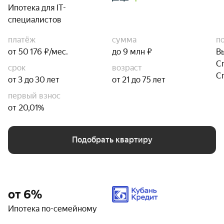
Ипотека для IT-
специалистов
платёж
сумма
п
от 50 176 ₽/мес.
до 9 млн ₽
В
С
срок
возраст
С
от 3 до 30 лет
от 21 до 75 лет
первый взнос
от 20,01%
Подобрать квартиру
от 6%
Ипотека по-семейному