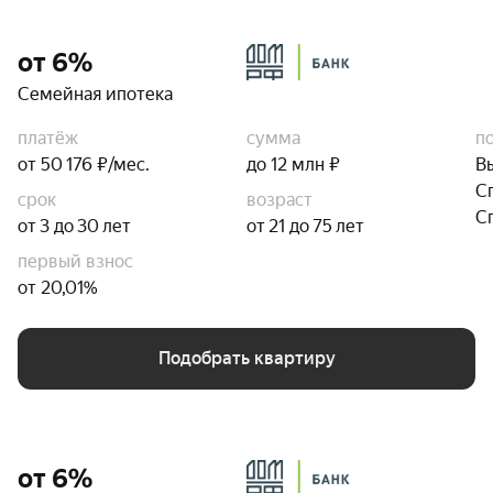
от 6%
Семейная ипотека
платёж
сумма
п
от 50 176 ₽/мес.
до 12 млн ₽
В
С
срок
возраст
С
от 3 до 30 лет
от 21 до 75 лет
первый взнос
от 20,01%
Подобрать квартиру
от 6%