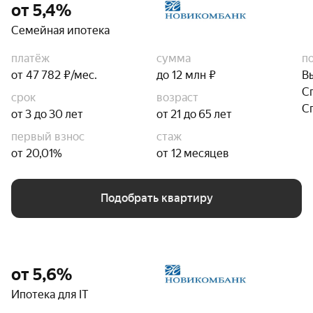
от 5,4%
Семейная ипотека
платёж
сумма
п
от 47 782 ₽/мес.
до 12 млн ₽
В
С
срок
возраст
С
от 3 до 30 лет
от 21 до 65 лет
первый взнос
стаж
от 20,01%
от 12 месяцев
Подобрать квартиру
от 5,6%
Ипотека для IT