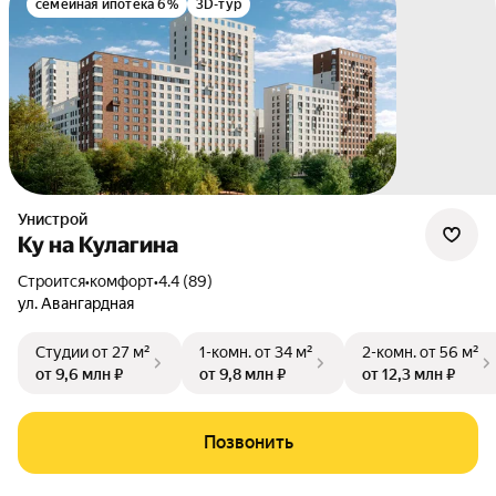
семейная ипотека 6%
3D-тур
Унистрой
Ку на Кулагина
Строится
•
комфорт
•
4.4 (89)
ул. Авангардная
Студии
от 27 м²
1-комн.
от 34 м²
2-комн.
от 56 м²
от 9,6 млн ₽
от 9,8 млн ₽
от 12,3 млн ₽
Позвонить