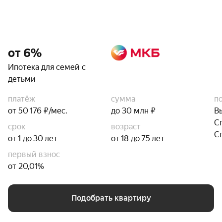
от 6%
Ипотека для семей с
детьми
платёж
сумма
п
от 50 176 ₽/мес.
до 30 млн ₽
В
С
срок
возраст
С
от 1 до 30 лет
от 18 до 75 лет
первый взнос
от 20,01%
Подобрать квартиру