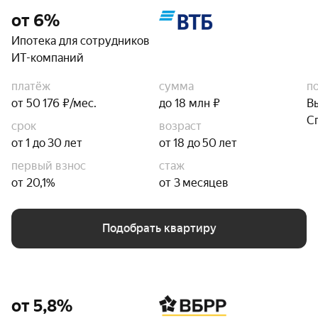
от 6%
Ипотека для сотрудников
ИТ-компаний
платёж
сумма
п
от 50 176 ₽/мес.
до 18 млн ₽
В
С
срок
возраст
от 1 до 30 лет
от 18 до 50 лет
первый взнос
стаж
от 20,1%
от 3 месяцев
Подобрать квартиру
от 5,8%