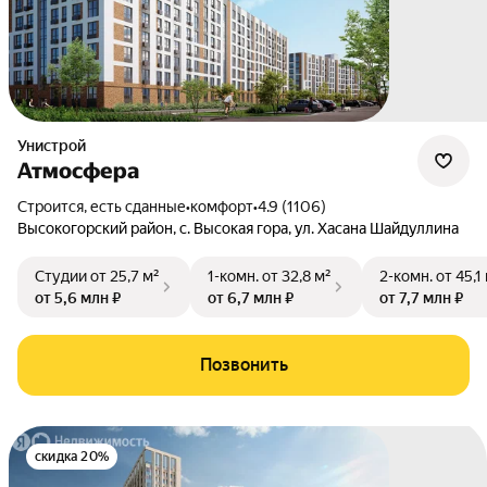
Унистрой
Атмосфера
Строится, есть сданные
•
комфорт
•
4.9 (1106)
Высокогорский район
,
с. Высокая гора
,
ул. Хасана Шайдуллина
Студии
от 25,7 м²
1-комн.
от 32,8 м²
2-комн.
от 45,1
от 5,6 млн ₽
от 6,7 млн ₽
от 7,7 млн ₽
Позвонить
скидка 20%