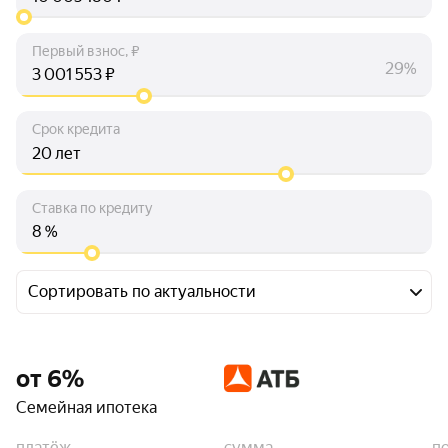
Первый взнос, ₽
29%
₽
Срок кредита
лет
Ставка по кредиту
%
Сортировать по актуальности
от 6%
Семейная ипотека
платёж
сумма
п