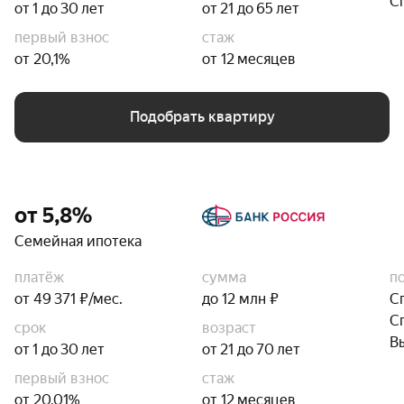
С
от 1 до 30 лет
от 21 до 65 лет
первый взнос
стаж
от 20,1%
от 12 месяцев
Подобрать квартиру
от 5,8%
Семейная ипотека
платёж
сумма
п
от 49 371 ₽/мес.
до 12 млн ₽
С
С
срок
возраст
В
от 1 до 30 лет
от 21 до 70 лет
первый взнос
стаж
от 20,01%
от 12 месяцев