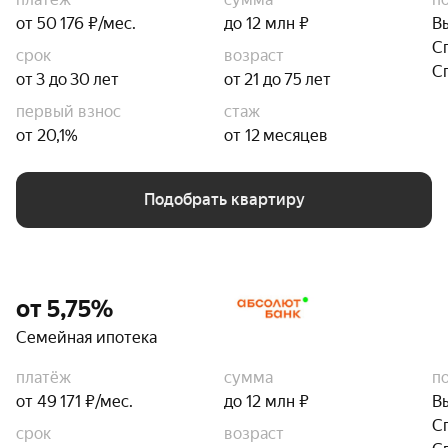
от 50 176 ₽/мес.
до 12 млн ₽
В
С
срок
возраст
С
от 3 до 30 лет
от 21 до 75 лет
первый взнос
стаж
от 20,1%
от 12 месяцев
Подобрать квартиру
от 5,75%
Семейная ипотека
платёж
сумма
п
от 49 171 ₽/мес.
до 12 млн ₽
В
С
срок
возраст