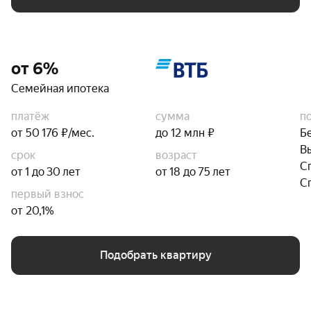
от 6%
Семейная ипотека
платёж
сумма
п
от 50 176 ₽/мес.
до 12 млн ₽
Б
В
срок
возраст
С
от 1 до 30 лет
от 18 до 75 лет
С
первый взнос
от 20,1%
Подобрать квартиру