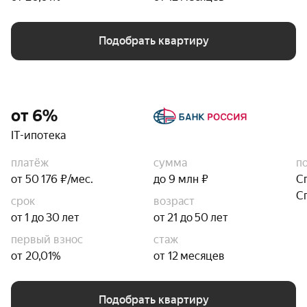
Подобрать квартиру
от 6%
IT-ипотека
платёж
сумма
п
от 50 176 ₽/мес.
до 9 млн ₽
С
С
срок
возраст
от 1 до 30 лет
от 21 до 50 лет
первый взнос
стаж
от 20,01%
от 12 месяцев
Подобрать квартиру