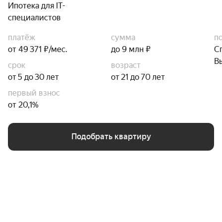
Ипотека для IT-
специалистов
платёж
сумма
п
от 49 371 ₽/мес.
до 9 млн ₽
С
В
срок
возраст
от 5 до 30 лет
от 21 до 70 лет
первый взнос
от 20,1%
Подобрать квартиру