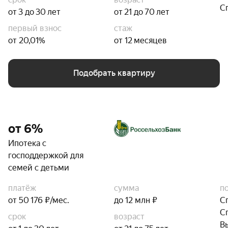
С
от 3 до 30 лет
от 21 до 70 лет
первый взнос
стаж
от 20,01%
от 12 месяцев
Подобрать квартиру
от 6%
Ипотека с
господдержкой для
семей с детьми
платёж
сумма
п
от 50 176 ₽/мес.
до 12 млн ₽
С
С
срок
возраст
В