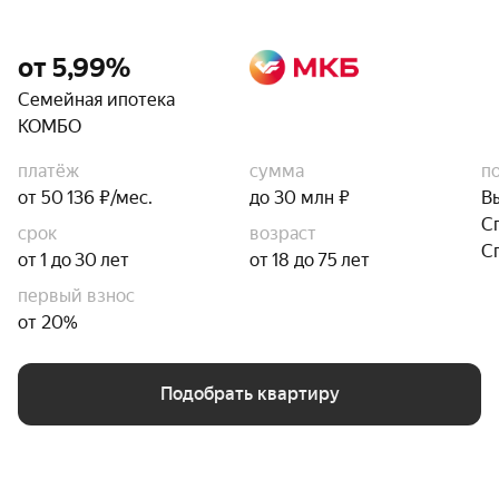
от 5,99%
Семейная ипотека
КОМБО
платёж
сумма
п
от 50 136 ₽/мес.
до 30 млн ₽
В
С
срок
возраст
С
от 1 до 30 лет
от 18 до 75 лет
первый взнос
от 20%
Подобрать квартиру