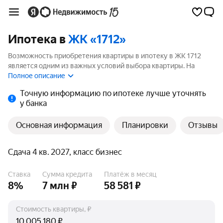
Ипотека в
ЖК «1712»
Возможность приобретения квартиры в ипотеку в ЖК 1712
является одним из важных условий выбора квартиры. На
странице мы собрали программы кредитования банков для
Полное описание
покупки квартиры в ипотеку от 3.5%.
Точную информацию по ипотеке лучше уточнять
у банка
Основная информация
Планировки
Отзывы
Сдача 4 кв. 2027, класс бизнес
Ставка
Сумма кредита
Платёж в месяц
8%
7 млн ₽
58 581 ₽
Стоимость квартиры, ₽
₽