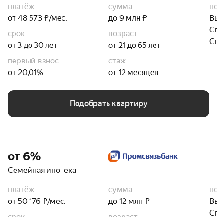
платёж
сумма
п
от 48 573 ₽/мес.
до 9 млн ₽
В
С
срок
возраст
С
от 3 до 30 лет
от 21 до 65 лет
первый взнос
стаж
от 20,01%
от 12 месяцев
Подобрать квартиру
от 6%
Семейная ипотека
платёж
сумма
п
от 50 176 ₽/мес.
до 12 млн ₽
В
С
срок
возраст