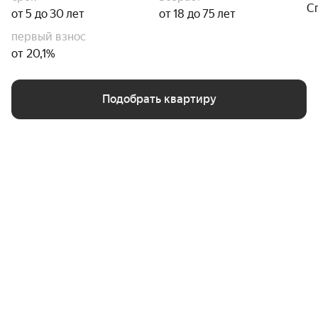
С
от 5 до 30 лет
от 18 до 75 лет
первый взнос
от 20,1%
Подобрать квартиру