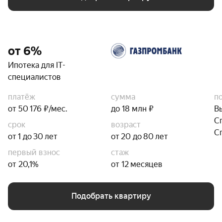
от 6%
Ипотека для IT-
специалистов
платёж
сумма
п
от 50 176 ₽/мес.
до 18 млн ₽
В
С
срок
возраст
С
от 1 до 30 лет
от 20 до 80 лет
первый взнос
стаж
от 20,1%
от 12 месяцев
Подобрать квартиру