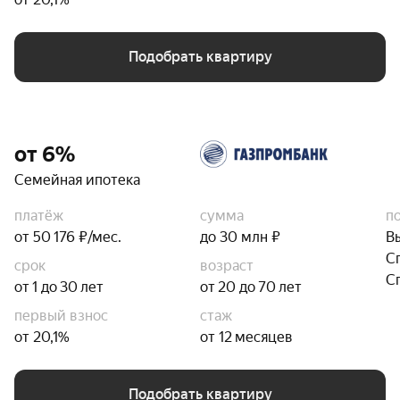
Подобрать квартиру
от 6%
Семейная ипотека
платёж
сумма
п
от 50 176 ₽/мес.
до 30 млн ₽
В
С
срок
возраст
С
от 1 до 30 лет
от 20 до 70 лет
первый взнос
стаж
от 20,1%
от 12 месяцев
Подобрать квартиру