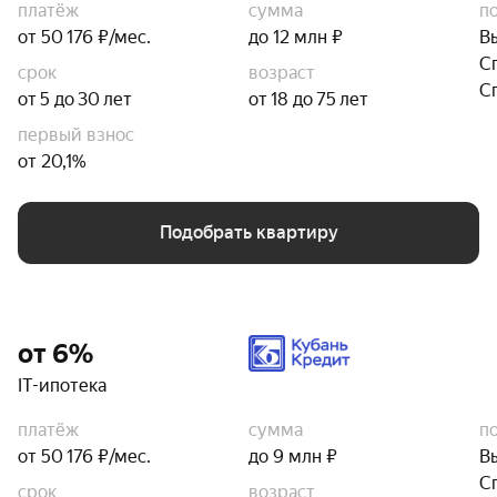
платёж
сумма
п
от 50 176 ₽/мес.
до 12 млн ₽
В
С
срок
возраст
С
от 5 до 30 лет
от 18 до 75 лет
первый взнос
от 20,1%
Подобрать квартиру
от 6%
IT-ипотека
платёж
сумма
п
от 50 176 ₽/мес.
до 9 млн ₽
В
С
срок
возраст