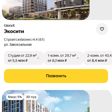
GloraX
Экосити
Строится
•
бизнес
•
4.4 (61)
ул. Завокзальная
Студии
от 22,9 м²
1-комн.
от 29,7 м²
2-комн.
от 43,4
от 5,5 млн ₽
от 6,1 млн ₽
от 8,4 млн ₽
Позвонить
бонус 5%
3D-тур