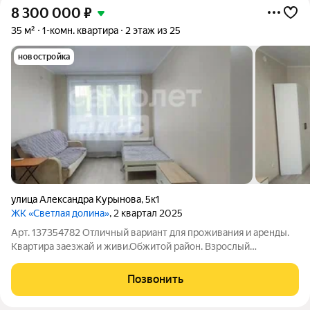
8 300 000
₽
35 м²
1-комн. квартира
2 этаж из 25
новостройка
улица Александра Курынова
,
5к1
ЖК «Светлая долина»
, 2 квартал 2025
Арт. 137354782 Отличный вариант для проживания и аренды.
Квартира заезжай и живи.Обжитой район. Взрослый
собственник, полная стоимость в договоре, чистая продажа.
Возможен обмен на вашу квартиру. Квартиру можно купить в
Позвонить
ипотеку по ставке 12%. 1