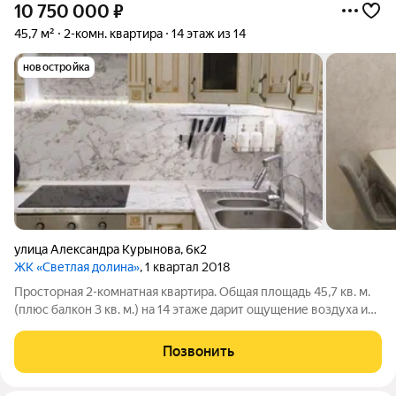
10 750 000
₽
45,7 м²
2-комн. квартира
14 этаж из 14
новостройка
улица Александра Курынова
,
6к2
ЖК «Светлая долина»
, 1 квартал 2018
Просторная 2-комнатная квартира. Общая площадь 45,7 кв. м.
(плюс балкон 3 кв. м.) на 14 этаже дарит ощущение воздуха и
свободы. Здесь есть всё для комфортной жизни: уютная
гостиная 18 кв. м., изолированная спальня 11 кв.м. и, главное,
Позвонить
кухня 9 кв.