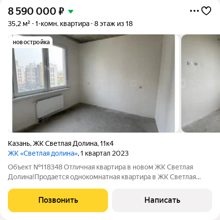
8 590 000
₽
35,2 м²
1-комн. квартира
8 этаж из 18
новостройка
Казань
,
ЖК Светлая Долина
,
11к4
ЖК «Светлая долина»
, 1 квартал 2023
Объект №118348 Отличная квартира в новом ЖК Светлая
Долина!Продается однокомнатная квартира в ЖК Светлая
Долина в Советском район г.Казани. Отличная локация, в
шаговой близости детские сады, школа, магазины, аптеки,
Позвонить
Написать
салоны красоты и т.п., остановка