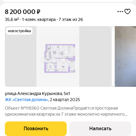
8 200 000
₽
35,6 м²
1-комн. квартира
7 этаж из 26
новостройка
улица Александра Курынова
,
5к1
ЖК «Светлая долина»
, 2 квартал 2025
Объект №118360 Светлая ДолинаПродаётся просторная
однокомнатная квартира на 7 этаже монолитно-кирпичного
дома. Общая площадь 45 м, c балконом и совмещённым
санузлом. Квартира в предчистовой отделке, что даёт
Позвонить
Написать
возможность оформить её по своему вкусу.