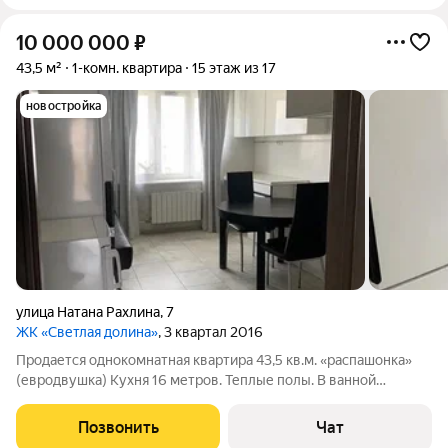
10 000 000
₽
43,5 м²
1-комн. квартира
15 этаж из 17
новостройка
улица Натана Рахлина
,
7
ЖК «Светлая долина»
, 3 квартал 2016
Продается однокомнатная квартира 43,5 кв.м. «рacпaшонкa»
(евродвушка) Кухня 16 метров. Теплые полы. В ванной
установлен бойлер. В ЖК развитая инфраструктура. Рядом с
домом детские сады, школа, магазины, пекарня, кафе, салоны
Позвонить
Чат
красоты, парк и многое