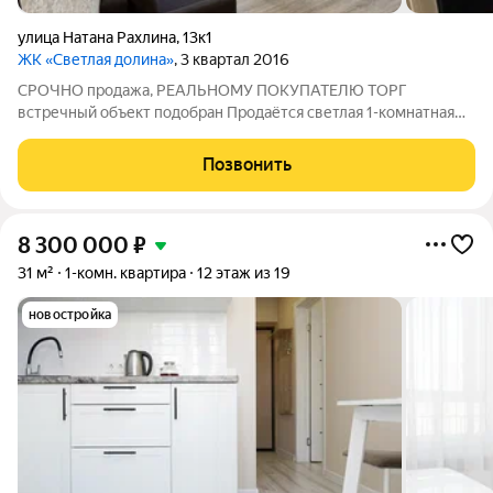
улица Натана Рахлина
,
13к1
ЖК «Светлая долина»
, 3 квартал 2016
СРОЧНО продажа, РЕАЛЬНОМУ ПОКУПАТЕЛЮ ТОРГ
встречный объект подобран Продаётся светлая 1-комнатная
квартира с кухней-гостиной (евродвушка) в ЖК «Светлая
Долина» О квартире:Состояние: Готова к заселению.
Позвонить
Выполнен качественный ремонт. Натяжные потолки,
8 300 000
₽
31 м²
1-комн. квартира
12 этаж из 19
новостройка