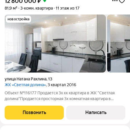
12 800 000
₽
81,9 м²
3-комн. квартира
11 этаж из 17
новостройка
улица Натана Рахлина
,
13
ЖК «Светлая долина»
, 3 квартал 2016
Объект №116177 Продается 3х кк квартира в ЖК "Светлая
долина"Продается просторная 3х комнатная квартира в
современном жилом комплексе "Светлая долина ". Общая
площадь 81.9 кв.м. Квартира расположена на 11 этаже 17
Позвонить
Написать
этажного дома, построенного в 2018