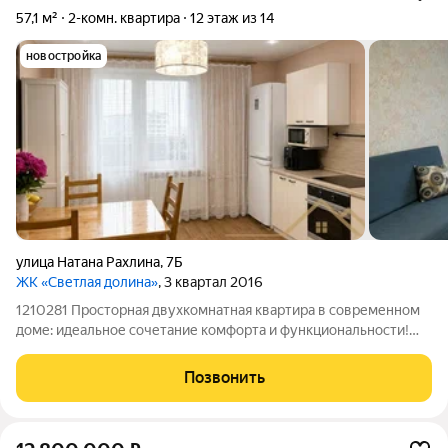
57,1 м²
2-комн. квартира
12 этаж из 14
новостройка
улица Натана Рахлина
,
7Б
ЖК «Светлая долина»
, 3 квартал 2016
1210281 Просторная двухкомнатная квартира в современном
доме: идеальное сочетание комфорта и функциональности!
Предлагаем к продаже уютную двухкомнатную квартиру,
общей площадью 57,1 кв. м на 12 этаже 14этажного панельного
Позвонить
дома 2015 года постройки.