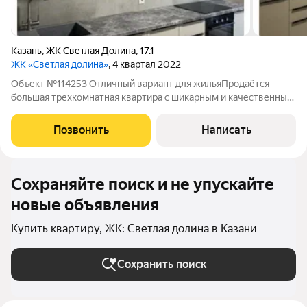
Казань
,
ЖК Светлая Долина
,
17.1
ЖК «Светлая долина»
, 4 квартал 2022
Объект №114253 Отличный вариант для жильяПродаётся
большая трехкомнатная квартира с шикарным и качественным
ремонтом. Покупалась за наличку, обременений нет, никто не
прописан, никто не живёт. Pемонт делался для себя. Peмонт
Позвонить
Написать
закончен 30.05.25, и в
Сохраняйте поиск и не упускайте
новые объявления
Купить квартиру, ЖК: Светлая долина в Казани
Сохранить поиск