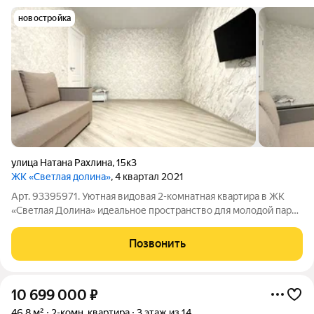
новостройка
улица Натана Рахлина
,
15к3
ЖК «Светлая долина»
, 4 квартал 2021
Арт. 93395971. Уютная видовая 2-комнатная квартира в ЖК
«Светлая Долина» идеальное пространство для молодой пары
или семьи с ребёнком. Всё, что видите на фото, остаётся вам.
Просто заезжайте и живите с комфортом! ЧТО ВНУТРИ
Позвонить
(полная комплектация):
10 699 000
₽
46,8 м²
2-комн. квартира
3 этаж из 14