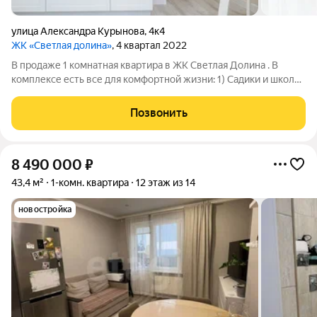
улица Александра Курынова
,
4к4
ЖК «Светлая долина»
, 4 квартал 2022
В продаже 1 комнатная квартира в ЖК Светлая Долина . В
комплексе есть все для комфортной жизни: 1) Садики и школы
2) Магазины и кафе 3) Прекрасный парк с набережной для
прогулок вдоль реки Нокса 4) Красивые и комфортные детские
Позвонить
площадки 5)За
8 490 000
₽
43,4 м²
1-комн. квартира
12 этаж из 14
новостройка