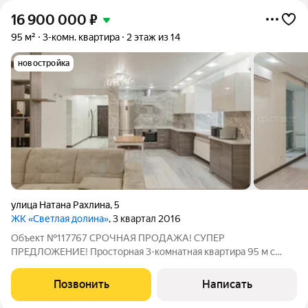
16 900 000
₽
95 м²
3-комн. квартира
2 этаж из 14
новостройка
улица Натана Рахлина
,
5
ЖК «Светлая долина»
, 3 квартал 2016
Объект №117767 СРОЧНАЯ ПРОДАЖА! СУПЕР
ПРЕДЛОЖЕНИЕ! Просторная 3-комнатная квартира 95 м с
дизайнерским ремонтом в современном кирпичном доме
2016 года постройки. Полностью готова к проживанию
Позвонить
Написать
ЗАЕЗЖАЙ И ЖИВИ! Вся мебель и техника остаются новым