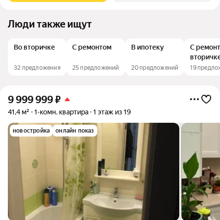
Люди также ищут
Во вторичке
С ремонтом
В ипотеку
С ремон
вторичк
32 предложения
25 предложений
20 предложений
19 предло
9 999 999
₽
41,4 м²
1-комн. квартира
1 этаж из 19
новостройка
онлайн показ