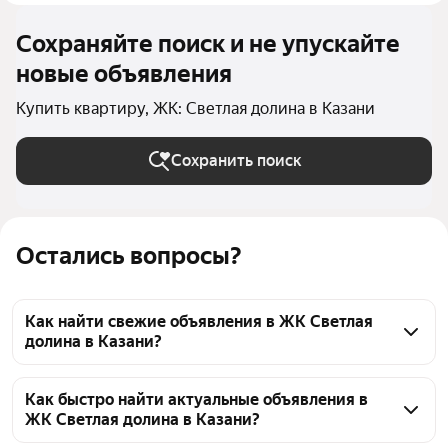
Сохраняйте поиск и не упускайте
новые объявления
Купить квартиру, ЖК: Светлая долина в Казани
Сохранить поиск
Остались вопросы?
Как найти свежие объявления в ЖК Светлая
долина в Казани?
В ЖК Светлая долина в Казани можно найти 31 
объявление. Используйте сортировку по дате 
Как быстро найти актуальные объявления в
ЖК Светлая долина в Казани?
добавления, чтобы увидеть самые свежие 
предложения. Для удобного поиска также доступны 