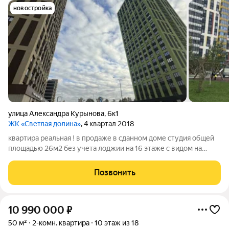
новостройка
улица Александра Курынова
,
6к1
ЖК «Светлая долина»
, 4 квартал 2018
квартира реальная ! в продаже в сданном доме студия общей
площадью 26м2 без учета лоджии на 16 этаже с видом на
город Отделка пред чистовая, у вас есть возможность сделать
ремонт под свой вкус и стиль Новый дом со всеми удобствами
Позвонить
Входная зона
10 990 000
₽
50 м²
2-комн. квартира
10 этаж из 18