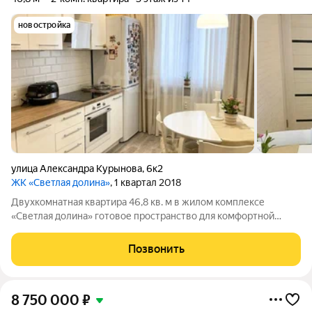
новостройка
улица Александра Курынова
,
6к2
ЖК «Светлая долина»
, 1 квартал 2018
Двухкомнатная квартира 46,8 кв. м в жилом комплексе
«Светлая долина» готовое пространство для комфортной
жизни без лишних хлопот. Внутри качественный дизайнерский
ремонт, продуманная планировка и раздельный санузел.
Позвонить
Квартира продаётся с мебелью и
8 750 000
₽