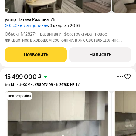
улица Натана Рахлина
,
7Б
ЖК «Светлая долина»
, 3 квартал 2016
Объект №28271 - развитая инфраструктура - новое
жкКвартира в хорошем состоянии, в ЖК Светаля Долина.
Однокомнатная просторная распашонка, на входе шкаф-купе,
соседи адекватные, семейные. Закрытая лестничная площадка.
Позвонить
Написать
Рядом детские сады, школы,
15 499 000
₽
86 м²
3-комн. квартира
6 этаж из 17
новостройка