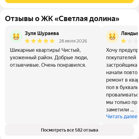
Отзывы о ЖК «Светлая долина»
Зуля Шураева
Ландыш
28 июля 2026
Шикарные квартиры! Чистый,
Хочу предуп
ухоженный район. Добрые люди,
покупателей 
отзывчивые. Очень понравился.
застройщика 
начали повт
ремонт в ква
пол в буквал
проваливатьс
мы только пр
заметили …
Читать далее
Посмотреть все 582 отзыва