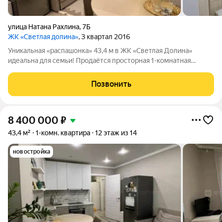
улица Натана Рахлина
,
7Б
ЖК «Светлая долина»
, 3 квартал 2016
Уникальная «распашонка» 43,4 м в ЖК «Светлая Долина»
идеальна для семьи! Продаётся просторная 1-комнатная
квартира с уникальной планировкой в одном из самых
развитых семейных комплексов Казани ЖК «Светлая Долина»
Позвонить
(ул. Натана Рахлина, 7б). ПОЧЕМУ
8 400 000
₽
43,4 м²
1-комн. квартира
12 этаж из 14
новостройка