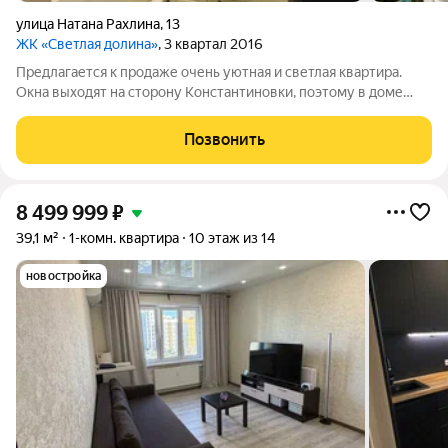
улица Натана Рахлина
,
13
ЖК «Светлая долина»
, 3 квартал 2016
Предлагается к продаже очень уютная и светлая квартира.
Окна выходят на сторону Константиновки, поэтому в доме
царит идеальная тишина шума с улицы не слышно. В квартире
всегда тепло и хорошее естественное освещение. Сделан
Позвонить
хороший евроремонт. В
8 499 999
₽
39,1 м²
1-комн. квартира
10 этаж из 14
новостройка