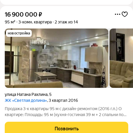
16 900 000
₽
95 м²
3-комн. квартира
2 этаж из 14
новостройка
улица Натана Рахлина
,
5
ЖК «Светлая долина»
, 3 квартал 2016
Продажа 3-к квартиры 95 м с дизайн-ремонтом (2016 г.п.) О
квартире: Площадь: 95 м (кухня-гостиная 39 м + 2 спальни по
17 м) Дом: кирпичный, 2016 года. Этаж: 2/14. Плюсы:
Дизайнерский ремонт, дорогие материалы. Гардеробная + 2
Позвонить
шкафа-купе (много