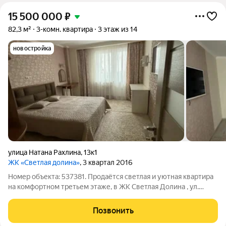
15 500 000
₽
82,3 м²
3-комн. квартира
3 этаж из 14
новостройка
улица Натана Рахлина
,
13к1
ЖК «Светлая долина»
, 3 квартал 2016
Номер объекта: 537381. Продаётся светлая и уютная квартира
на комфортном третьем этаже, в ЖК Светлая Долина , ул.
Натана Рахлина, д.13к1. Дом 2017 года постройки, общая
площадь квартиры составляет 82 кв.м.. В квартире: - сделан
Позвонить
качественный ремонт в