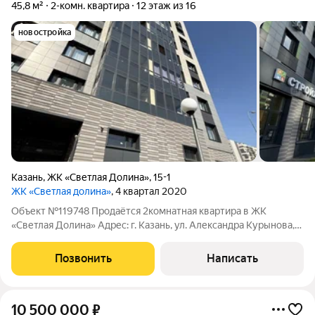
45,8 м²
2-комн. квартира
12 этаж из 16
новостройка
Казань
,
ЖК «Светлая Долина»
,
15-1
ЖК «Светлая долина»
, 4 квартал 2020
Объект №119748 Продаётся 2комнатная квартира в ЖК
«Светлая Долина» Адрес: г. Казань, ул. Александра Курынова,
д. 10, корп. 1. Отличный вариант для комфортной жизни:
просторная двухкомнатная квартира в современном жилом
Позвонить
Написать
комплексе. Квартира в
10 500 000
₽