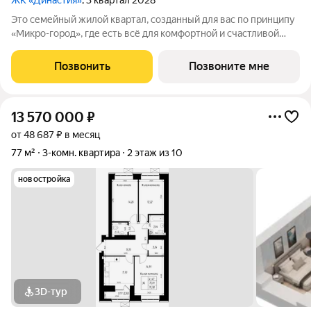
ЖК «Династия»
, 3 квартал 2028
Это семейный жилой квартал, созданный для вас по принципу
«Микро-город», где есть всё для комфортной и счастливой
жизни. Жилой комплекс расположен в живой и динамичной
части города, в 15 минутах от станции метро
Позвонить
Позвоните мне
"Авиастроительная", с разнообразием
13 570 000
₽
от 48 687 ₽ в месяц
77 м²
3-комн. квартира
2 этаж из 10
новостройка
3D-тур