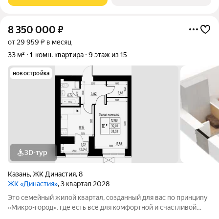
"Авиастроительная", с разнообразием
8 350 000
₽
от 29 959 ₽ в месяц
33 м²
1-комн. квартира
9 этаж из 15
новостройка
3D-тур
Казань
,
ЖК Династия
,
8
ЖК «Династия»
, 3 квартал 2028
Это семейный жилой квартал, созданный для вас по принципу
«Микро-город», где есть всё для комфортной и счастливой
жизни. Жилой комплекс расположен в живой и динамичной