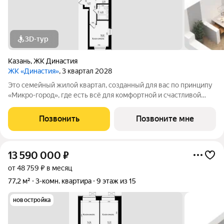
3D-тур
Казань
,
ЖК Династия
ЖК «Династия»
, 3 квартал 2028
Это семейный жилой квартал, созданный для вас по принципу
«Микро-город», где есть всё для комфортной и счастливой
жизни. Жилой комплекс расположен в живой и динамичной
части города, в 15 минутах от станции метро
Позвонить
Позвоните мне
"Авиастроительная", с разнообразием
13 590 000
₽
от 48 759 ₽ в месяц
77,2 м²
3-комн. квартира
9 этаж из 15
новостройка