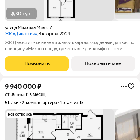
3D-тур
улица Михаила Миля
,
7
ЖК «Династия»
, 4 квартал 2024
ЖК Династия - семейный жилой квартал, созданный для вас по
принципу «Микро-город», где есть всё для комфортной и
счастливой жизни. Жилой комплекс в 15 минутах от станции
метро "Авиастроительная", с разнообразием учреждений
Позвонить
Позвоните мне
социально-культурного
9 940 000
₽
от 35 663 ₽ в месяц
51,7 м²
2-комн. квартира
1 этаж из 15
новостройка