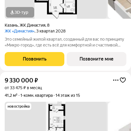
3D-тур
Казань
,
ЖК Династия
,
8
ЖК «Династия»
, 3 квартал 2028
Это семейный жилой квартал, созданный для вас по принципу
«Микро-город», где есть всё для комфортной и счастливой
жизни. Жилой комплекс расположен в живой и динамичной
части города, в 15 минутах от станции метро
Позвонить
Позвоните мне
"Авиастроительная", с разнообразием
9 330 000
₽
от 33 475 ₽ в месяц
41,2 м²
1-комн. квартира
14 этаж из 15
новостройка