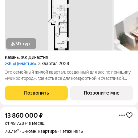
3D-тур
Казань
,
ЖК Династия
ЖК «Династия»
, 3 квартал 2028
Это семейный жилой квартал, созданный для вас по принципу
«Микро-город», где есть всё для комфортной и счастливой
жизни. Жилой комплекс расположен в живой и динамичной
части города, в 15 минутах от станции метро
Позвонить
Позвоните мне
"Авиастроительная", с разнообразием
13 860 000
₽
от 49 728 ₽ в месяц
78,7 м²
3-комн. квартира
1 этаж из 15