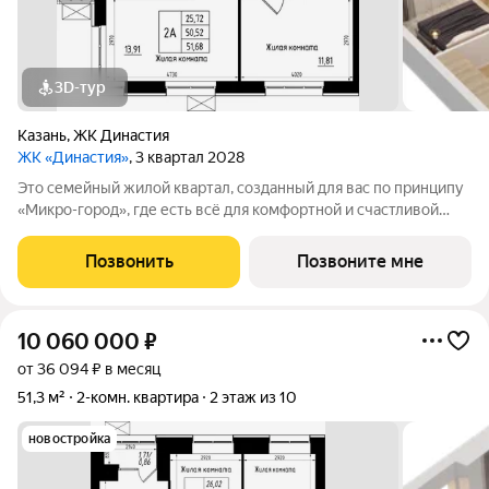
3D-тур
Казань
,
ЖК Династия
ЖК «Династия»
, 3 квартал 2028
Это семейный жилой квартал, созданный для вас по принципу
«Микро-город», где есть всё для комфортной и счастливой
жизни. Жилой комплекс расположен в живой и динамичной
части города, в 15 минутах от станции метро
Позвонить
Позвоните мне
"Авиастроительная", с разнообразием
10 060 000
₽
от 36 094 ₽ в месяц
51,3 м²
2-комн. квартира
2 этаж из 10
новостройка