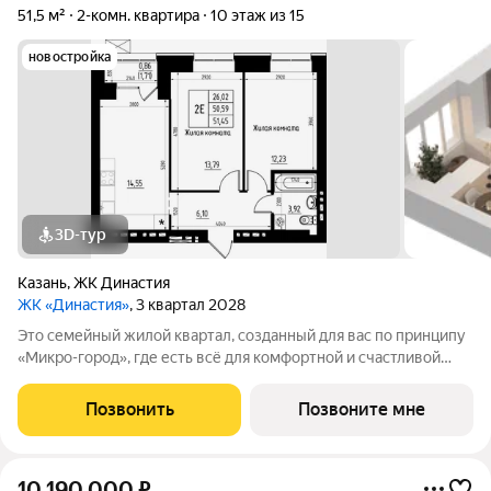
51,5 м²
2-комн. квартира
10 этаж из 15
новостройка
3D-тур
Казань
,
ЖК Династия
ЖК «Династия»
, 3 квартал 2028
Это семейный жилой квартал, созданный для вас по принципу
«Микро-город», где есть всё для комфортной и счастливой
жизни. Жилой комплекс расположен в живой и динамичной
части города, в 15 минутах от станции метро
Позвонить
Позвоните мне
"Авиастроительная", с разнообразием
10 190 000
₽