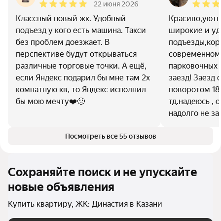
22 июня 2026
Классный новый жк. Удобный
Красиво,уютн
подъезд у кого есть машина. Такси
широкие и у
без проблем доезжает. В
подъезды,кор
перспективе будут открываться
современном 
различные торговые точки. А ещё,
парковочных 
если Яндекс подарил бы мне там 2х
заезд! Заезд 
комнатную кв, то Яндекс исполнил
поворотом 18
бы мою мечту❤️🙂
тд.надеюсь , 
надолго не за
Посмотреть все 55 отзывов
Сохраняйте поиск и не упускайте
новые объявления
Купить квартиру, ЖК: Династия в Казани