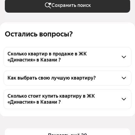
Сохранить поиск
Остались вопросы?
Сколько квартир в продаже в ЖК
«Династия» в Казани ?
На Яндекс Недвижимости в продаже в ЖК 
«Династия» в Казани 461 квартира 461 объявление 
Как выбрать свою лучшую квартиру?
от застройщиков
Чтобы купить квартиру c 3D-туром в ЖК 
«Династия», воспользуйтесь тепловой картой для 
Сколько стоит купить квартиру в ЖК
«Династия» в Казани ?
оценки инфраструктуры и транспортной 
доступности в выбранном районе в ЖК «Династия» 
Цена за 
172 999 — 255 223 ₽
в Казани
квадратный 
Для легкого выбора подходящей квартиры в 
метр
верхней части страницы есть самые частые 