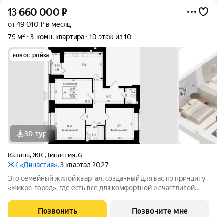
13 660 000
₽
от 49 010 ₽ в месяц
79 м²
3-комн. квартира
10 этаж из 10
новостройка
3D-тур
Казань
,
ЖК Династия
,
6
ЖК «Династия»
, 3 квартал 2027
Это семейный жилой квартал, созданный для вас по принципу
«Микро-город», где есть всё для комфортной и счастливой
жизни. Жилой комплекс расположен в живой и динамичной
части города, в 15 минутах от станции метро
Позвонить
Позвоните мне