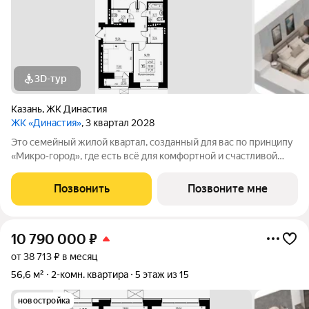
3D-тур
Казань
,
ЖК Династия
ЖК «Династия»
, 3 квартал 2028
Это семейный жилой квартал, созданный для вас по принципу
«Микро-город», где есть всё для комфортной и счастливой
жизни. Жилой комплекс расположен в живой и динамичной
части города, в 15 минутах от станции метро
Позвонить
Позвоните мне
"Авиастроительная", с разнообразием
10 790 000
₽
от 38 713 ₽ в месяц
56,6 м²
2-комн. квартира
5 этаж из 15
новостройка