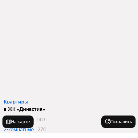
Квартиры
в ЖК «Династия»
1-комнатные
140
На карте
Сохранить
2-комнатные
270