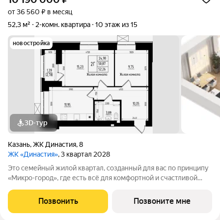
от 36 560 ₽ в месяц
52,3 м²
2-комн. квартира
10 этаж из 15
новостройка
3D-тур
Казань
,
ЖК Династия
,
8
ЖК «Династия»
, 3 квартал 2028
Это семейный жилой квартал, созданный для вас по принципу
«Микро-город», где есть всё для комфортной и счастливой
жизни. Жилой комплекс расположен в живой и динамичной
части города, в 15 минутах от станции метро
Позвонить
Позвоните мне
"Авиастроительная", с разнообразием