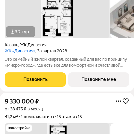
3D-тур
Казань
,
ЖК Династия
ЖК «Династия»
, 3 квартал 2028
Это семейный жилой квартал, созданный для вас по принципу
«Микро-город», где есть всё для комфортной и счастливой
жизни. Жилой комплекс расположен в живой и динамичной
части города, в 15 минутах от станции метро
Позвонить
Позвоните мне
"Авиастроительная", с разнообразием
9 330 000
₽
от 33 475 ₽ в месяц
41,2 м²
1-комн. квартира
15 этаж из 15
новостройка