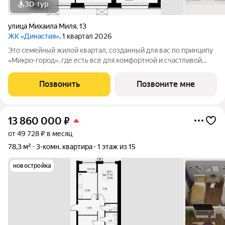
3D-тур
улица Михаила Миля
,
13
ЖК «Династия»
, 1 квартал 2026
Это семейный жилой квартал, созданный для вас по принципу
«Микро-город», где есть всё для комфортной и счастливой
жизни. Жилой комплекс расположен в живой и динамичной
части города, в 15 минутах от станции метро
Позвонить
Позвоните мне
"Авиастроительная", с разнообразием
13 860 000
₽
от 49 728 ₽ в месяц
78,3 м²
3-комн. квартира
1 этаж из 15
новостройка