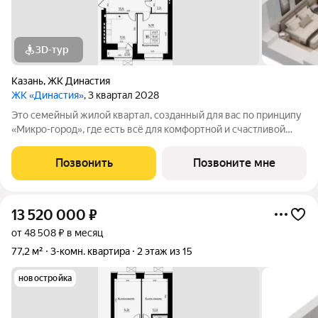
3D-тур
Казань
,
ЖК Династия
ЖК «Династия»
, 3 квартал 2028
Это семейный жилой квартал, созданный для вас по принципу
«Микро-город», где есть всё для комфортной и счастливой
жизни. Жилой комплекс расположен в живой и динамичной
части города, в 15 минутах от станции метро
Позвонить
Позвоните мне
"Авиастроительная", с разнообразием
13 520 000
₽
от 48 508 ₽ в месяц
77,2 м²
3-комн. квартира
2 этаж из 15
новостройка