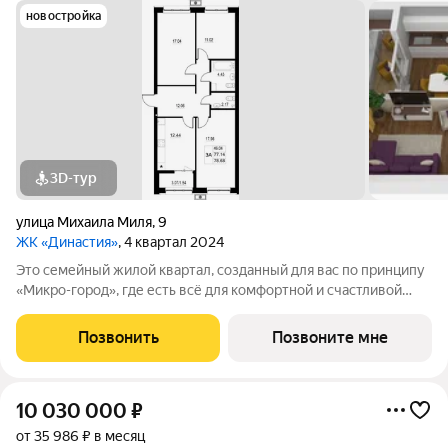
новостройка
3D-тур
улица Михаила Миля
,
9
ЖК «Династия»
, 4 квартал 2024
Это семейный жилой квартал, созданный для вас по принципу
«Микро-город», где есть всё для комфортной и счастливой
жизни. Жилой комплекс расположен в живой и динамичной
части города, в 15 минутах от станции метро
Позвонить
Позвоните мне
"Авиастроительная", с разнообразием
10 030 000
₽
от 35 986 ₽ в месяц