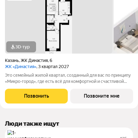
3D-тур
Казань
,
ЖК Династия
,
6
ЖК «Династия»
, 3 квартал 2027
Это семейный жилой квартал, созданный для вас по принципу
«Микро-город», где есть всё для комфортной и счастливой
жизни. Жилой комплекс расположен в живой и динамичной
части города, в 15 минутах от станции метро
Позвонить
Позвоните мне
"Авиастроительная", с разнообразием
Люди также ищут