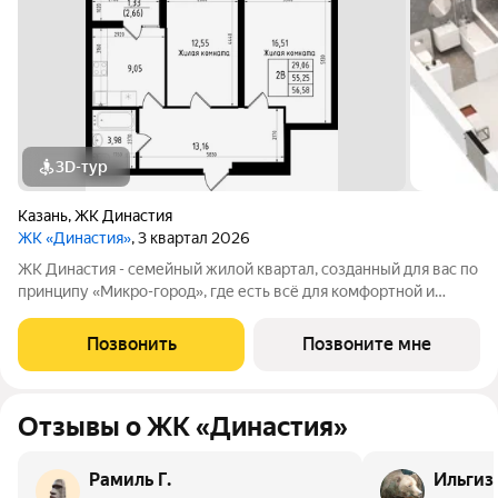
3D-тур
Казань
,
ЖК Династия
ЖК «Династия»
, 3 квартал 2026
ЖК Династия - семейный жилой квартал, созданный для вас по
принципу «Микро-город», где есть всё для комфортной и
счастливой жизни. Жилой комплекс в 15 минутах от станции
метро "Авиастроительная", с разнообразием учреждений
Позвонить
Позвоните мне
социально-культурного
Отзывы о ЖК «Династия»
Рамиль Г.
Ильгиз