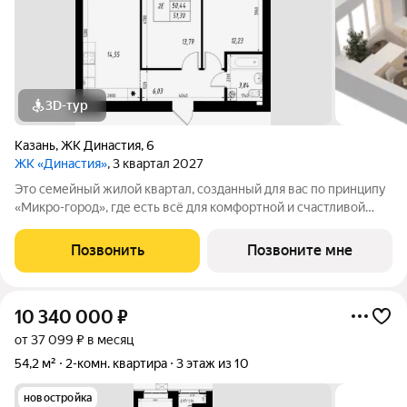
3D-тур
Казань
,
ЖК Династия
,
6
ЖК «Династия»
, 3 квартал 2027
Это семейный жилой квартал, созданный для вас по принципу
«Микро-город», где есть всё для комфортной и счастливой
жизни. Жилой комплекс расположен в живой и динамичной
части города, в 15 минутах от станции метро
Позвонить
Позвоните мне
"Авиастроительная", с разнообразием
10 340 000
₽
от 37 099 ₽ в месяц
54,2 м²
2-комн. квартира
3 этаж из 10
новостройка