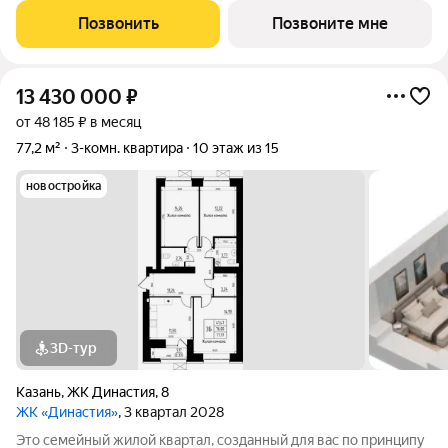
части города, в 15 минутах от станции метро
Позвонить
Позвоните мне
"Авиастроительная", с разнообразием
13 430 000
₽
от 48 185 ₽ в месяц
77,2 м²
3-комн. квартира
10 этаж из 15
новостройка
3D-тур
Казань
,
ЖК Династия
,
8
ЖК «Династия»
, 3 квартал 2028
Это семейный жилой квартал, созданный для вас по принципу