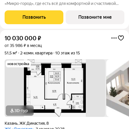
«Микро-город», где есть всё для комфортной и счастливой
жизни. Жилой комплекс расположен в живой и динамичной
части города, в 15 минутах от станции метро
Позвонить
Позвоните мне
"Авиастроительная", с разнообразием
10 030 000
₽
от 35 986 ₽ в месяц
51,5 м²
2-комн. квартира
10 этаж из 15
новостройка
3D-тур
Казань
,
ЖК Династия
,
8