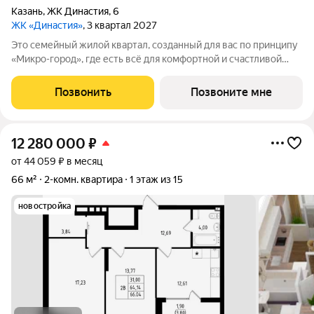
Казань
,
ЖК Династия
,
6
ЖК «Династия»
, 3 квартал 2027
Это семейный жилой квартал, созданный для вас по принципу
«Микро-город», где есть всё для комфортной и счастливой
жизни. Жилой комплекс расположен в живой и динамичной
части города, в 15 минутах от станции метро
Позвонить
Позвоните мне
"Авиастроительная", с разнообразием
12 280 000
₽
от 44 059 ₽ в месяц
66 м²
2-комн. квартира
1 этаж из 15
новостройка