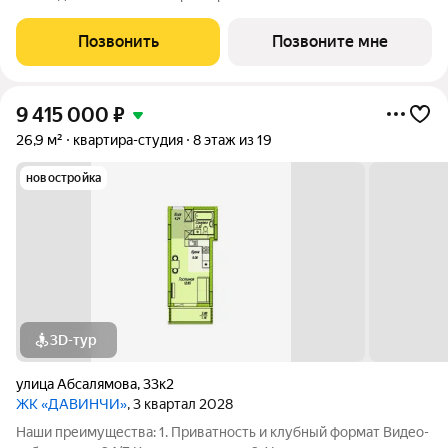
общественное пространство Чилл-зона с кинотеатром на 2
этаже Библиотека Спортивная зона Детский уголок 3.
Позвонить
Позвоните мне
Комфортный паркинг Закрытый паркинг на 1
9 415 000
₽
26,9 м²
квартира-студия
8 этаж из 19
новостройка
3D-тур
улица Абсалямова
,
33к2
ЖК «ДАВИНЧИ»
, 3 квартал 2028
Наши преимущества: 1. Приватность и клубный формат Видео-