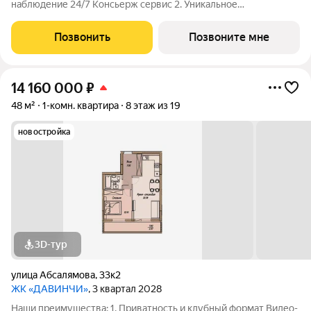
наблюдение 24/7 Консьерж сервис 2. Уникальное
общественное пространство Чилл-зона с кинотеатром на 2
этаже Библиотека Спортивная зона Детский уголок 3.
Позвонить
Позвоните мне
Комфортный паркинг Закрытый паркинг на 1
14 160 000
₽
48 м²
1-комн. квартира
8 этаж из 19
новостройка
3D-тур
улица Абсалямова
,
33к2
ЖК «ДАВИНЧИ»
, 3 квартал 2028
Наши преимущества: 1. Приватность и клубный формат Видео-