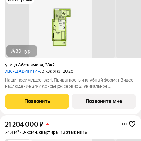
новостройка
3D-тур
улица Абсалямова
,
33к2
ЖК «ДАВИНЧИ»
, 3 квартал 2028
Наши преимущества: 1. Приватность и клубный формат Видео-
наблюдение 24/7 Консьерж сервис 2. Уникальное
общественное пространство Чилл-зона с кинотеатром на 2
этаже Библиотека Спортивная зона Детский уголок 3.
Позвонить
Позвоните мне
Комфортный паркинг Закрытый паркинг на 1
21 204 000
₽
74,4 м²
3-комн. квартира
13 этаж из 19