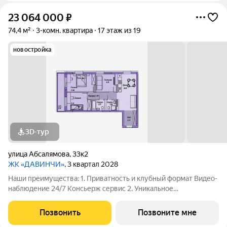
23 064 000
₽
74,4 м²
3-комн. квартира
17 этаж из 19
новостройка
3D-тур
улица Абсалямова
,
33к2
ЖК «ДАВИНЧИ»
, 3 квартал 2028
Наши преимущества: 1. Приватность и клубный формат Видео-
наблюдение 24/7 Консьерж сервис 2. Уникальное
общественное пространство Чилл-зона с кинотеатром на 2
этаже Библиотека Спортивная зона Детский уголок 3.
Позвонить
Позвоните мне
Комфортный паркинг Закрытый паркинг на 1