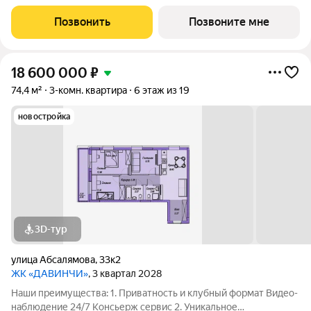
общественное пространство Чилл-зона с кинотеатром на 2
этаже Библиотека Спортивная зона Детский уголок 3.
Позвонить
Позвоните мне
Комфортный паркинг Закрытый паркинг на 1
18 600 000
₽
74,4 м²
3-комн. квартира
6 этаж из 19
новостройка
3D-тур
улица Абсалямова
,
33к2
ЖК «ДАВИНЧИ»
, 3 квартал 2028
Наши преимущества: 1. Приватность и клубный формат Видео-
наблюдение 24/7 Консьерж сервис 2. Уникальное