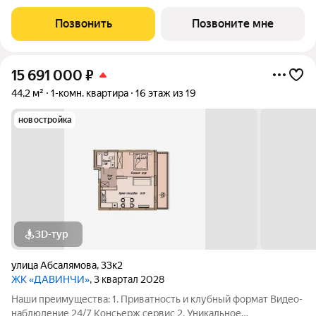
общественное пространство Чилл-зона с кинотеатром на 2
этаже Библиотека Спортивная зона Детский уголок 3.
Позвонить
Позвоните мне
Комфортный паркинг Закрытый паркинг на 1
15 691 000
₽
44,2 м²
1-комн. квартира
16 этаж из 19
новостройка
3D-тур
улица Абсалямова
,
33к2
ЖК «ДАВИНЧИ»
, 3 квартал 2028
Наши преимущества: 1. Приватность и клубный формат Видео-
наблюдение 24/7 Консьерж сервис 2. Уникальное