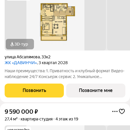
3D-тур
улица Абсалямова
,
33к2
ЖК «ДАВИНЧИ»
, 3 квартал 2028
Наши преимущества: 1. Приватность и клубный формат Видео-
наблюдение 24/7 Консьерж сервис 2. Уникальное
общественное пространство Чилл-зона с кинотеатром на 2
этаже Библиотека Спортивная зона Детский уголок 3.
Позвонить
Позвоните мне
Комфортный паркинг Закрытый паркинг на 1
9 590 000
₽
27,4 м²
квартира-студия
4 этаж из 19