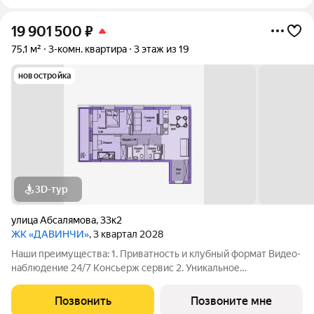
19 901 500
₽
75,1 м²
3-комн. квартира
3 этаж из 19
новостройка
3D-тур
улица Абсалямова
,
33к2
ЖК «ДАВИНЧИ»
, 3 квартал 2028
Наши преимущества: 1. Приватность и клубный формат Видео-
наблюдение 24/7 Консьерж сервис 2. Уникальное
общественное пространство Чилл-зона с кинотеатром на 2
этаже Библиотека Спортивная зона Детский уголок 3.
Позвонить
Позвоните мне
Комфортный паркинг Закрытый паркинг на 1