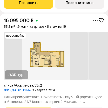
этаже Библиотека Спортивная зона Детский уголок 3.
Позвонить
Позвоните мне
Комфортный паркинг Закрытый паркинг на 1
16 095 000
₽
55,5 м²
2-комн. квартира
6 этаж из 19
новостройка
3D-тур
улица Абсалямова
,
33к2
ЖК «ДАВИНЧИ»
, 3 квартал 2028
Наши преимущества: 1. Приватность и клубный формат Видео-
наблюдение 24/7 Консьерж сервис 2. Уникальное
общественное пространство Чилл-зона с кинотеатром на 2