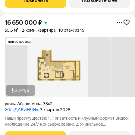
Позвонить
Позвоните мне
Комфортный паркинг Закрытый паркинг на 1
16 650 000
₽
55,5 м²
2-комн. квартира
10 этаж из 19
новостройка
3D-тур
улица Абсалямова
,
33к2
ЖК «ДАВИНЧИ»
, 3 квартал 2028
Наши преимущества: 1. Приватность и клубный формат Видео-
наблюдение 24/7 Консьерж сервис 2. Уникальное
общественное пространство Чилл-зона с кинотеатром на 2