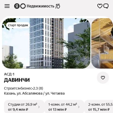
старт продаж
АСД-1
ДАВИНЧИ
Строится
•
бизнес
•
2.3 (8)
Казань
,
ул. Абсалямова / ул. Четаева
Студии
от 26,9 м²
1-комн.
от 44,2 м²
2-комн.
от 55,5
от 9,4 млн ₽
от 13 млн ₽
от 15,7 млн ₽