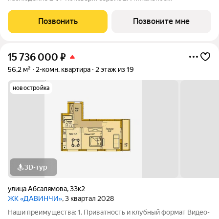
общественное пространство Чилл-зона с кинотеатром на 2
этаже Библиотека Спортивная зона Детский уголок 3.
Позвонить
Позвоните мне
Комфортный паркинг Закрытый паркинг на 1
15 736 000
₽
56,2 м²
2-комн. квартира
2 этаж из 19
новостройка
3D-тур
улица Абсалямова
,
33к2
ЖК «ДАВИНЧИ»
, 3 квартал 2028
Наши преимущества: 1. Приватность и клубный формат Видео-