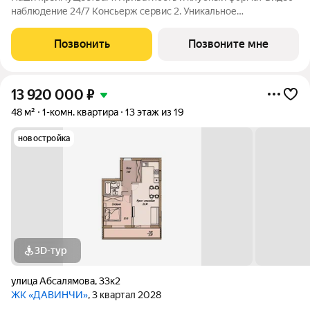
наблюдение 24/7 Консьерж сервис 2. Уникальное
общественное пространство Чилл-зона с кинотеатром на 2
этаже Библиотека Спортивная зона Детский уголок 3.
Позвонить
Позвоните мне
Комфортный паркинг Закрытый паркинг на 1
13 920 000
₽
48 м²
1-комн. квартира
13 этаж из 19
новостройка
3D-тур
улица Абсалямова
,
33к2
ЖК «ДАВИНЧИ»
, 3 квартал 2028