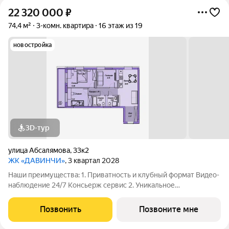
22 320 000
₽
74,4 м²
3-комн. квартира
16 этаж из 19
новостройка
3D-тур
улица Абсалямова
,
33к2
ЖК «ДАВИНЧИ»
, 3 квартал 2028
Наши преимущества: 1. Приватность и клубный формат Видео-
наблюдение 24/7 Консьерж сервис 2. Уникальное
общественное пространство Чилл-зона с кинотеатром на 2
этаже Библиотека Спортивная зона Детский уголок 3.
Позвонить
Позвоните мне
Комфортный паркинг Закрытый паркинг на 1