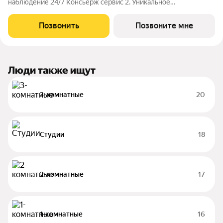
наблюдение 24/7 Консьерж сервис 2. Уникальное
общественное пространство Чилл-зона с кинотеатром на 2
этаже Библиотека Спортивная зона Детский уголок 3.
Позвонить
Позвоните мне
Комфортный паркинг Закрытый паркинг на 1
Люди также ищут
3-комнатные
20
Студии
18
2-комнатные
17
1-комнатные
16