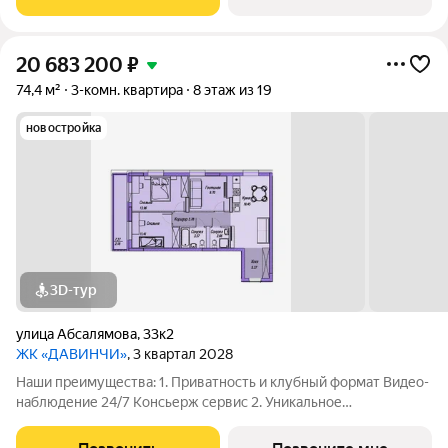
Комфортный паркинг Закрытый паркинг на 1
20 683 200
₽
74,4 м²
3-комн. квартира
8 этаж из 19
новостройка
3D-тур
улица Абсалямова
,
33к2
ЖК «ДАВИНЧИ»
, 3 квартал 2028
Наши преимущества: 1. Приватность и клубный формат Видео-
наблюдение 24/7 Консьерж сервис 2. Уникальное
общественное пространство Чилл-зона с кинотеатром на 2
этаже Библиотека Спортивная зона Детский уголок 3.