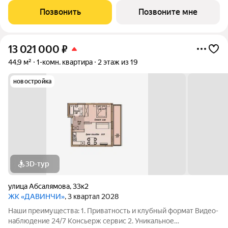
этаже Библиотека Спортивная зона Детский уголок 3.
Позвонить
Позвоните мне
Комфортный паркинг Закрытый паркинг на 1
13 021 000
₽
44,9 м²
1-комн. квартира
2 этаж из 19
новостройка
3D-тур
улица Абсалямова
,
33к2
ЖК «ДАВИНЧИ»
, 3 квартал 2028
Наши преимущества: 1. Приватность и клубный формат Видео-
наблюдение 24/7 Консьерж сервис 2. Уникальное