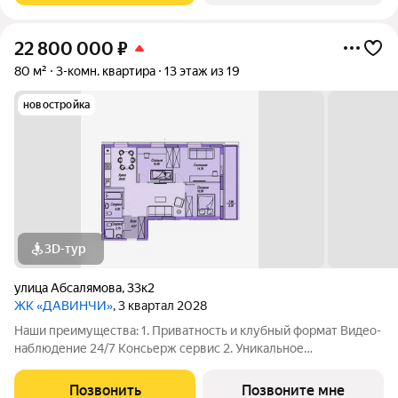
22 800 000
₽
80 м²
3-комн. квартира
13 этаж из 19
новостройка
3D-тур
улица Абсалямова
,
33к2
ЖК «ДАВИНЧИ»
, 3 квартал 2028
Наши преимущества: 1. Приватность и клубный формат Видео-
наблюдение 24/7 Консьерж сервис 2. Уникальное
общественное пространство Чилл-зона с кинотеатром на 2
этаже Библиотека Спортивная зона Детский уголок 3.
Позвонить
Позвоните мне