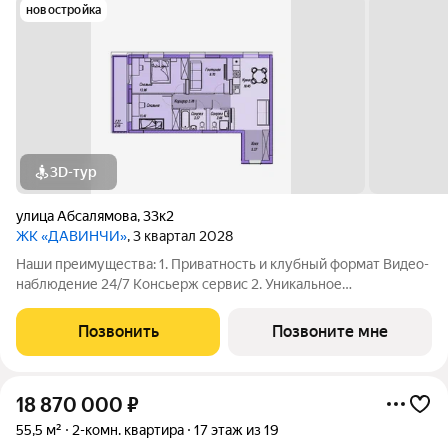
новостройка
3D-тур
улица Абсалямова
,
33к2
ЖК «ДАВИНЧИ»
, 3 квартал 2028
Наши преимущества: 1. Приватность и клубный формат Видео-
наблюдение 24/7 Консьерж сервис 2. Уникальное
общественное пространство Чилл-зона с кинотеатром на 2
этаже Библиотека Спортивная зона Детский уголок 3.
Позвонить
Позвоните мне
Комфортный паркинг Закрытый паркинг на 1
18 870 000
₽
55,5 м²
2-комн. квартира
17 этаж из 19