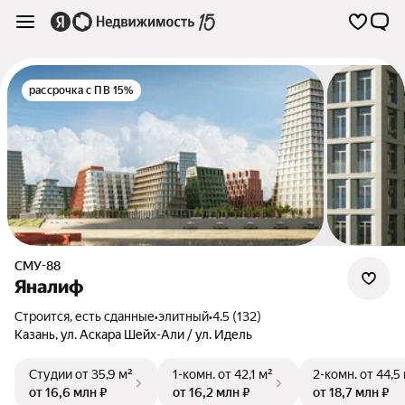
рассрочка с ПВ 15%
СМУ-88
Яналиф
Строится, есть сданные
•
элитный
•
4.5 (132)
Казань
,
ул. Аскара Шейх-Али / ул. Идель
Студии
от 35,9 м²
1-комн.
от 42,1 м²
2-комн.
от 44,5
от 16,6 млн ₽
от 16,2 млн ₽
от 18,7 млн ₽