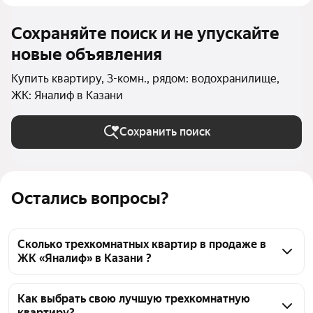
Сохраняйте поиск и не упускайте
новые объявления
Купить квартиру, 3-комн., рядом: водохранилище,
ЖК: Яналиф в Казани
Сохранить поиск
Остались вопросы?
Сколько трехкомнатных квартир в продаже в
ЖК «Яналиф» в Казани ?
На Яндекс Недвижимости в продаже в ЖК 
«Яналиф» в Казани 94 трехкомнатных квартиры, из 
Как выбрать свою лучшую трехкомнатную
квартиру?