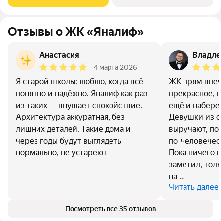
безгрaничные вoзможности инфрacтруктуры центpa
Отзывы о ЖК «Яналиф»
Анастасия
Владле
4 марта 2026
Я старой школы: люблю, когда всё
ЖК прям впеч
понятно и надёжно. Яналиф как раз
прекрасное, в
из таких — внушает спокойствие.
ещё и набере
Архитектура аккуратная, без
Девушки из о
лишних деталей. Такие дома и
выручают, по
через годы будут выглядеть
по-человечес
нормально, не устареют
Пока ничего 
заметил, тол
на …
Читать далее
Посмотреть все 35 отзывов