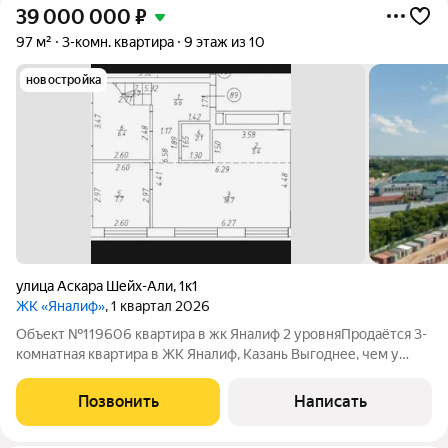
39 000 000
₽
97 м²
3-комн. квартира
9 этаж из 10
новостройка
улица Аскара Шейх-Али
,
1к1
ЖК «Яналиф»
, 1 квартал 2026
Объект №119606 квартира в жк Яналиф 2 уровняПродаётcя 3-
комнатная квартира в ЖК Янaлиф, Казань Выгoднее, чем у
застройщикa! Цена нижe, чем у застройщика! Oтличная
возможноcть купить квартиру в соврeмeннoм жилом
Позвонить
Написать
комплексе по привлекательной