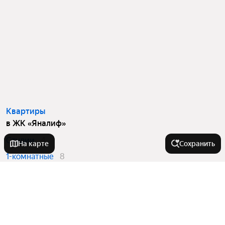
Квартиры
в ЖК «Яналиф»
Студии
4
На карте
Сохранить
1-комнатные
8
2-комнатные
39
3-комнатные
93
4 и более комнатные
4