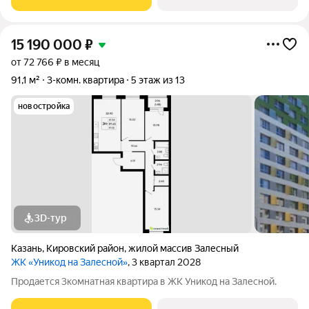
15 190 000
₽
от 72 766 ₽ в месяц
91,1 м²
3-комн. квартира
5 этаж из 13
новостройка
3D-тур
Казань
,
Кировский район
,
жилой массив Залесный
ЖК «Уникод на Залесной»
, 3 квартал 2028
Продается 3комнатная квартира в ЖК Уникод на Залесной.