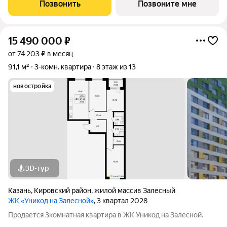
Позвонить
Позвоните мне
15 490 000
₽
от 74 203 ₽ в месяц
91,1 м²
3-комн. квартира
8 этаж из 13
новостройка
3D-тур
Казань
,
Кировский район
,
жилой массив Залесный
ЖК «Уникод на Залесной»
, 3 квартал 2028
Продается 3комнатная квартира в ЖК Уникод на Залесной.