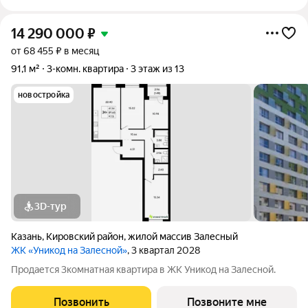
14 290 000
₽
от 68 455 ₽ в месяц
91,1 м²
3-комн. квартира
3 этаж из 13
новостройка
3D-тур
Казань
,
Кировский район
,
жилой массив Залесный
ЖК «Уникод на Залесной»
, 3 квартал 2028
Продается 3комнатная квартира в ЖК Уникод на Залесной.
Позвонить
Позвоните мне