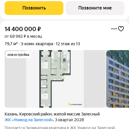
Позвонить
Позвоните мне
14 400 000
₽
от 68 982 ₽ в месяц
79,7 м²
3-комн. квартира
12 этаж из 13
новостройка
Казань
,
Кировский район
,
жилой массив Залесный
ЖК «Уникод на Залесной»
, 3 квартал 2028
Продается 3комнатная квартира в ЖК Уникод на Залесной.