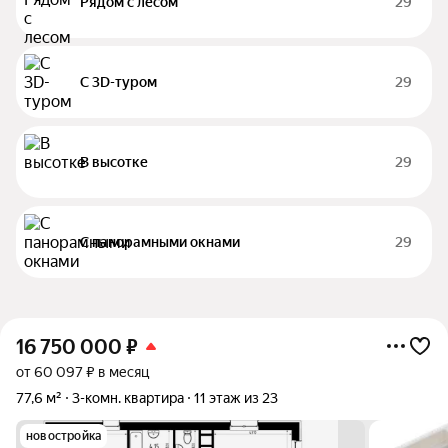
Рядом с лесом
29
С 3D-туром
29
В высотке
29
С панорамными окнами
29
16 750 000
₽
от 60 097 ₽ в месяц
77,6 м²
3-комн. квартира
11 этаж из 23
новостройка