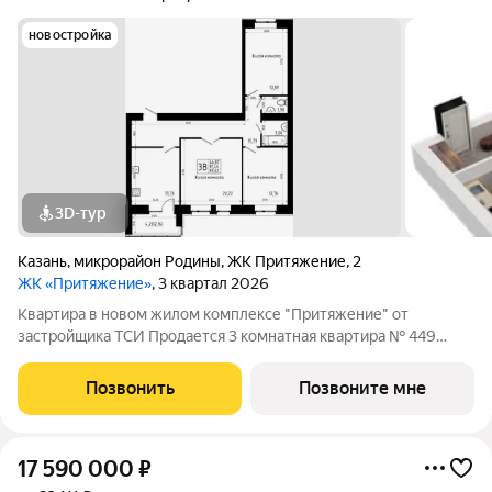
новостройка
3D-тур
Казань
,
микрорайон Родины
,
ЖК Притяжение
,
2
ЖК «Притяжение»
, 3 квартал 2026
Квартира в новом жилом комплексе "Притяжение" от
застройщика ТСИ Продается 3 комнатная квартира № 449
общей площадью: 83.62 кв.м. на 6 этаже в 8 секции 9 этажного
дома. О КОМПЛЕКСЕ ЖК «Притяжение» это комфорт и
Позвонить
Позвоните мне
эстетика в каждом метре. Четыре дома
17 590 000
₽