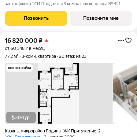
застройщика ТСИ Продается 3 комнатная квартира № 421
общей площадью: 83.62 кв.м. на 2 этаже в 8 секции 9 этажного
дома. О КОМПЛЕКСЕ ЖК «Притяжение» это комфорт и
Позвонить
Позвоните мне
эстетика в каждом метре. Четыре дома
16 820 000
₽
от 60 348 ₽ в месяц
77,2 м²
3-комн. квартира
20 этаж из 23
новостройка
3D-тур
Казань
,
микрорайон Родины
,
ЖК Притяжение
,
2