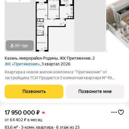
3D-тур
Казань
,
микрорайон Родины
,
ЖК Притяжение
,
2
ЖК «Притяжение»
, 3 квартал 2026
Квартира в новом жилом комплексе "Притяжение" от
застройщика ТСИ Продается 3 комнатная квартира № 49
общей площадью: 77.77 кв.м. на 8 этаже в 1 секции 23 этажного
дома. О КОМПЛЕКСЕ ЖК «Притяжение» это комфорт и
Позвонить
Позвоните мне
эстетика в каждом метре. Четыре дома
17 950 000
₽
от 64 402 ₽ в месяц
83,6 м²
3-комн. квартира
6 этаж из 23