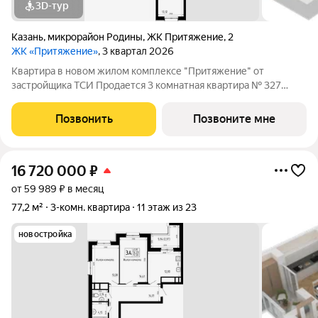
3D-тур
Казань
,
микрорайон Родины
,
ЖК Притяжение
,
2
ЖК «Притяжение»
, 3 квартал 2026
Квартира в новом жилом комплексе "Притяжение" от
застройщика ТСИ Продается 3 комнатная квартира № 327
общей площадью: 81.61 кв.м. на 6 этаже в 6 секции 14 этажного
дома. О КОМПЛЕКСЕ ЖК «Притяжение» это комфорт и
Позвонить
Позвоните мне
эстетика в каждом метре. Четыре дома
16 720 000
₽
от 59 989 ₽ в месяц
77,2 м²
3-комн. квартира
11 этаж из 23
новостройка