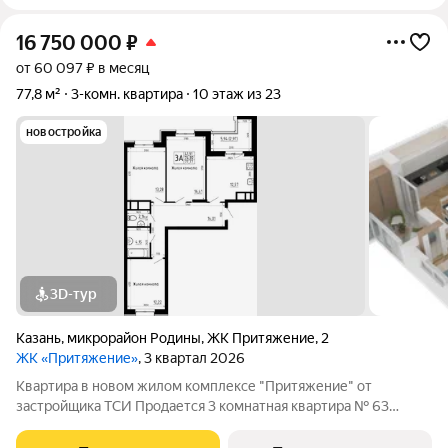
16 750 000
₽
от 60 097 ₽ в месяц
77,8 м²
3-комн. квартира
10 этаж из 23
новостройка
3D-тур
Казань
,
микрорайон Родины
,
ЖК Притяжение
,
2
ЖК «Притяжение»
, 3 квартал 2026
Квартира в новом жилом комплексе "Притяжение" от
застройщика ТСИ Продается 3 комнатная квартира № 63
общей площадью: 77.77 кв.м. на 10 этаже в 1 секции 23
этажного дома. О КОМПЛЕКСЕ ЖК «Притяжение» это комфорт