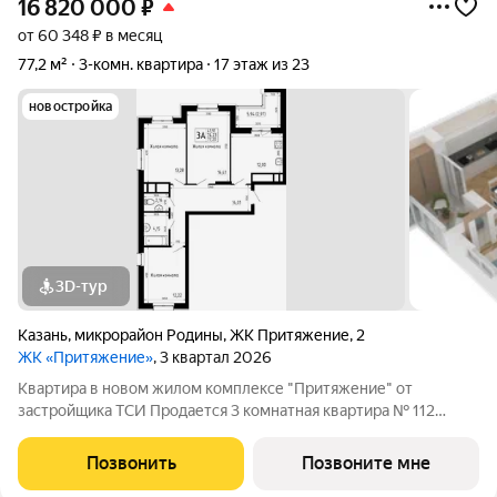
16 820 000
₽
от 60 348 ₽ в месяц
77,2 м²
3-комн. квартира
17 этаж из 23
новостройка
3D-тур
Казань
,
микрорайон Родины
,
ЖК Притяжение
,
2
ЖК «Притяжение»
, 3 квартал 2026
Квартира в новом жилом комплексе "Притяжение" от
застройщика ТСИ Продается 3 комнатная квартира № 112
общей площадью: 77.2 кв.м. на 17 этаже в 1 секции 23 этажного
дома. О КОМПЛЕКСЕ ЖК «Притяжение» это комфорт и
Позвонить
Позвоните мне
эстетика в каждом метре. Четыре дома