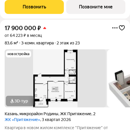
дома. О КОМПЛЕКСЕ ЖК «Притяжение» это комфорт и
Позвонить
Позвоните мне
эстетика в каждом метре. Четыре дома
17 900 000
₽
от 64 223 ₽ в месяц
83,6 м²
3-комн. квартира
2 этаж из 23
новостройка
3D-тур
Казань
,
микрорайон Родины
,
ЖК Притяжение
,
2
ЖК «Притяжение»
, 3 квартал 2026
Квартира в новом жилом комплексе "Притяжение" от