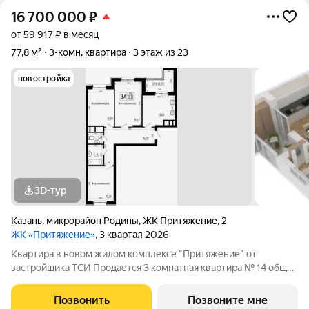
16 700 000
₽
от 59 917 ₽ в месяц
77,8 м²
3-комн. квартира
3 этаж из 23
новостройка
3D-тур
Казань
,
микрорайон Родины
,
ЖК Притяжение
,
2
ЖК «Притяжение»
, 3 квартал 2026
Квартира в новом жилом комплексе "Притяжение" от
застройщика ТСИ Продается 3 комнатная квартира № 14 общей
площадью: 77.83 кв.м. на 3 этаже в 1 секции 23 этажного дома.
О КОМПЛЕКСЕ ЖК «Притяжение» это комфорт и эстетика в
Позвонить
Позвоните мне