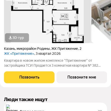
3D-тур
Казань
,
микрорайон Родины
,
ЖК Притяжение
,
2
ЖК «Притяжение»
, 3 квартал 2026
Квартира в новом жилом комплексе "Притяжение" от
застройщика ТСИ Продается 3 комнатная квартира № 382
общей площадью: 77.64 кв.м. на 13 этаже в 6 секции 14
этажного дома. О КОМПЛЕКСЕ ЖК «Притяжение» это комфорт
Позвонить
Позвоните мне
и эстетика в каждом метре. Четыре дома
Люди также ищут