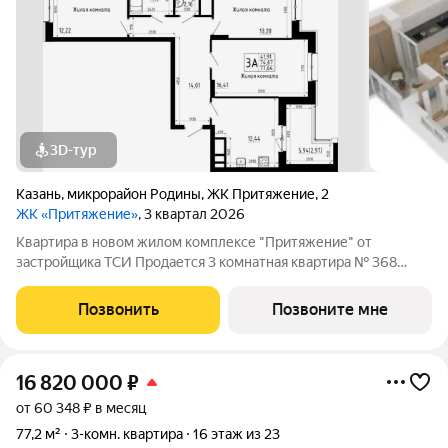
3D-тур
Казань
,
микрорайон Родины
,
ЖК Притяжение
,
2
ЖК «Притяжение»
, 3 квартал 2026
Квартира в новом жилом комплексе "Притяжение" от
застройщика ТСИ Продается 3 комнатная квартира № 368
общей площадью: 77.64 кв.м. на 11 этаже в 6 секции 14
этажного дома. О КОМПЛЕКСЕ ЖК «Притяжение» это комфорт
Позвонить
Позвоните мне
и эстетика в каждом метре. Четыре дома
16 820 000
₽
от 60 348 ₽ в месяц
77,2 м²
3-комн. квартира
16 этаж из 23