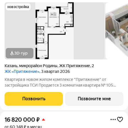
новостройка
3D-тур
Казань
,
микрорайон Родины
,
ЖК Притяжение
,
2
ЖК «Притяжение»
, 3 квартал 2026
Квартира в новом жилом комплексе "Притяжение" от
застройщика ТСИ Продается 3 комнатная квартира № 105
общей площадью: 77.2 кв.м. на 16 этаже в 1 секции 23 этажного
дома. О КОМПЛЕКСЕ ЖК «Притяжение» это комфорт и
Позвонить
Позвоните мне
эстетика в каждом метре. Четыре дома
16 820 000
₽
от 60 348 ₽ в месяц