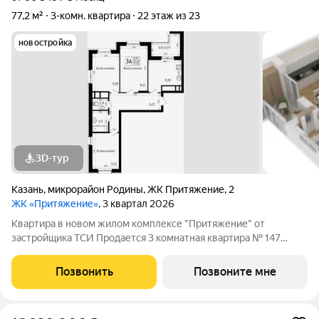
77,2 м²
3-комн. квартира
22 этаж из 23
новостройка
3D-тур
Казань
,
микрорайон Родины
,
ЖК Притяжение
,
2
ЖК «Притяжение»
, 3 квартал 2026
Квартира в новом жилом комплексе "Притяжение" от
застройщика ТСИ Продается 3 комнатная квартира № 147
общей площадью: 77.2 кв.м. на 22 этаже в 1 секции 23 этажного
дома. О КОМПЛЕКСЕ ЖК «Притяжение» это комфорт и
Позвонить
Позвоните мне
эстетика в каждом метре. Четыре дома