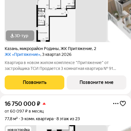
3D-тур
Казань
,
микрорайон Родины
,
ЖК Притяжение
,
2
ЖК «Притяжение»
, 3 квартал 2026
Квартира в новом жилом комплексе "Притяжение" от
застройщика ТСИ Продается 3 комнатная квартира № 91
общей площадью: 77.2 кв.м. на 14 этаже в 1 секции 23 этажного
дома. О КОМПЛЕКСЕ ЖК «Притяжение» это комфорт и
Позвонить
Позвоните мне
эстетика в каждом метре. Четыре дома
16 750 000
₽
от 60 097 ₽ в месяц
77,8 м²
3-комн. квартира
8 этаж из 23
новостройка