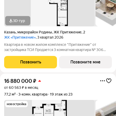
3D-тур
Казань
,
микрорайон Родины
,
ЖК Притяжение
,
2
ЖК «Притяжение»
, 3 квартал 2026
Квартира в новом жилом комплексе "Притяжение" от
застройщика ТСИ Продается 3 комнатная квартира № 306
общей площадью: 81.61 кв.м. на 3 этаже в 6 секции 14 этажного
дома. О КОМПЛЕКСЕ ЖК «Притяжение» это комфорт и
Позвонить
Позвоните мне
эстетика в каждом метре. Четыре дома
16 880 000
₽
от 60 563 ₽ в месяц
77,2 м²
3-комн. квартира
19 этаж из 23
новостройка