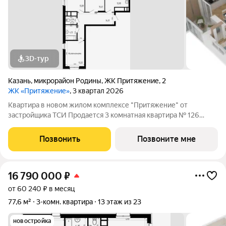
3D-тур
Казань
,
микрорайон Родины
,
ЖК Притяжение
,
2
ЖК «Притяжение»
, 3 квартал 2026
Квартира в новом жилом комплексе "Притяжение" от
застройщика ТСИ Продается 3 комнатная квартира № 126
общей площадью: 77.2 кв.м. на 19 этаже в 1 секции 23 этажного
дома. О КОМПЛЕКСЕ ЖК «Притяжение» это комфорт и
Позвонить
Позвоните мне
эстетика в каждом метре. Четыре дома
16 790 000
₽
от 60 240 ₽ в месяц
77,6 м²
3-комн. квартира
13 этаж из 23
новостройка