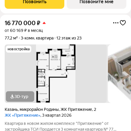
Позвонить
Позвоните мне
и эстетика в каждом метре. Четыре дома
16 770 000
₽
от 60 169 ₽ в месяц
77,2 м²
3-комн. квартира
12 этаж из 23
новостройка
3D-тур
Казань
,
микрорайон Родины
,
ЖК Притяжение
,
2
ЖК «Притяжение»
, 3 квартал 2026
Квартира в новом жилом комплексе "Притяжение" от
застройщика ТСИ Продается 3 комнатная квартира № 77