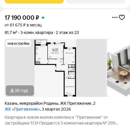
каждом метре. Четыре дома
17 190 000
₽
от 61 675 ₽ в месяц
81,7 м²
3-комн. квартира
2 этаж из 23
новостройка
3D-тур
Казань
,
микрорайон Родины
,
ЖК Притяжение
,
2
ЖК «Притяжение»
, 3 квартал 2026
Квартира в новом жилом комплексе "Притяжение" от
застройщика ТСИ Продается 3 комнатная квартира № 299
общей площадью: 81.74 кв.м. на 2 этаже в 6 секции 14 этажного