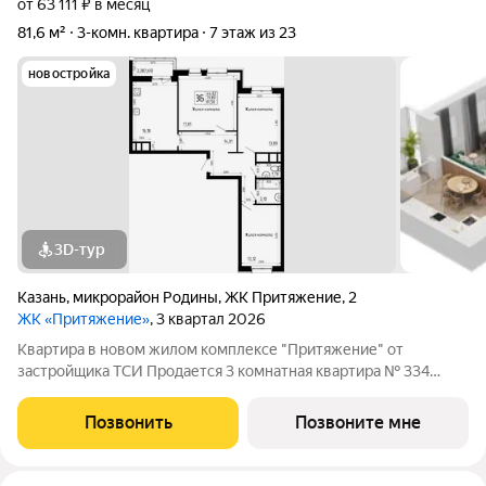
от 63 111 ₽ в месяц
81,6 м²
3-комн. квартира
7 этаж из 23
новостройка
3D-тур
Казань
,
микрорайон Родины
,
ЖК Притяжение
,
2
ЖК «Притяжение»
, 3 квартал 2026
Квартира в новом жилом комплексе "Притяжение" от
застройщика ТСИ Продается 3 комнатная квартира № 334
общей площадью: 81.58 кв.м. на 7 этаже в 6 секции 14 этажного
дома. О КОМПЛЕКСЕ ЖК «Притяжение» это комфорт и
Позвонить
Позвоните мне
эстетика в каждом метре. Четыре дома