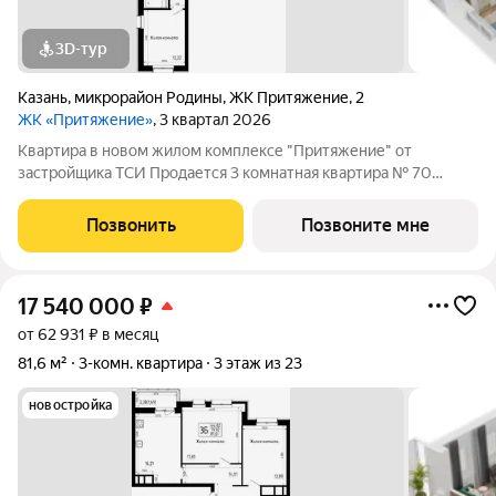
3D-тур
Казань
,
микрорайон Родины
,
ЖК Притяжение
,
2
ЖК «Притяжение»
, 3 квартал 2026
Квартира в новом жилом комплексе "Притяжение" от
застройщика ТСИ Продается 3 комнатная квартира № 70
общей площадью: 77.2 кв.м. на 11 этаже в 1 секции 23 этажного
дома. О КОМПЛЕКСЕ ЖК «Притяжение» это комфорт и
Позвонить
Позвоните мне
эстетика в каждом метре. Четыре дома
17 540 000
₽
от 62 931 ₽ в месяц
81,6 м²
3-комн. квартира
3 этаж из 23
новостройка