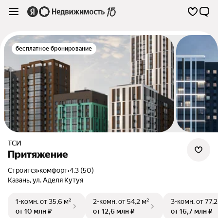
бесплатное бронирование
ТСИ
Притяжение
Строится
•
комфорт
•
4.3 (50)
Казань
,
ул. Аделя Кутуя
1-комн.
от 35,6 м²
2-комн.
от 54,2 м²
3-комн.
от 77,2
от 10 млн ₽
от 12,6 млн ₽
от 16,7 млн ₽