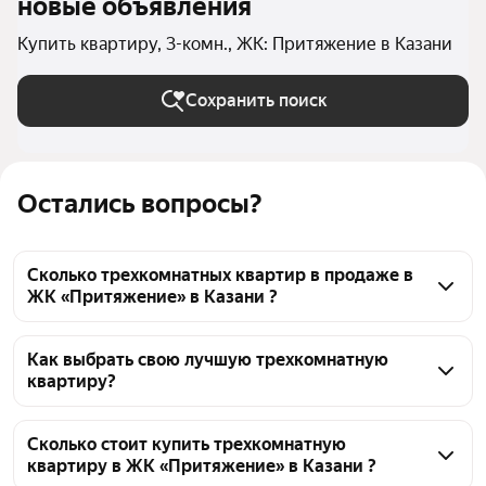
новые объявления
Купить квартиру, 3-комн., ЖК: Притяжение в Казани
Сохранить поиск
Остались вопросы?
Сколько трехкомнатных квартир в продаже в
ЖК «Притяжение» в Казани ?
На Яндекс Недвижимости в продаже в ЖК 
«Притяжение» в Казани 29 трехкомнатных квартир 
Как выбрать свою лучшую трехкомнатную
квартиру?
29 объявлений от застройщиков
Чтобы купить 3-комнатную квартиру в ЖК 
«Притяжение», воспользуйтесь тепловой картой 
Сколько стоит купить трехкомнатную
квартиру в ЖК «Притяжение» в Казани ?
для оценки инфраструктуры и транспортной 