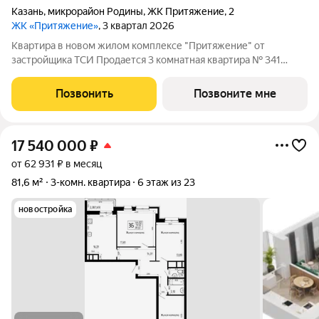
Казань
,
микрорайон Родины
,
ЖК Притяжение
,
2
ЖК «Притяжение»
, 3 квартал 2026
Квартира в новом жилом комплексе "Притяжение" от
застройщика ТСИ Продается 3 комнатная квартира № 341
общей площадью: 81.58 кв.м. на 8 этаже в 6 секции 14 этажного
дома. О КОМПЛЕКСЕ ЖК «Притяжение» это комфорт и
Позвонить
Позвоните мне
эстетика в каждом метре. Четыре дома
17 540 000
₽
от 62 931 ₽ в месяц
81,6 м²
3-комн. квартира
6 этаж из 23
новостройка