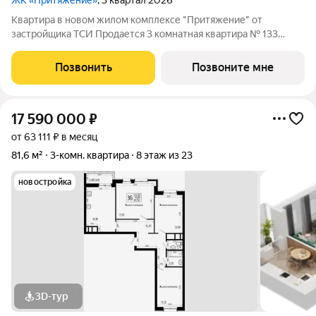
ЖК «Притяжение»
, 3 квартал 2026
Квартира в новом жилом комплексе "Притяжение" от
застройщика ТСИ Продается 3 комнатная квартира № 133
общей площадью: 77.2 кв.м. на 20 этаже в 1 секции 23 этажного
дома. О КОМПЛЕКСЕ ЖК «Притяжение» это комфорт и
Позвонить
Позвоните мне
эстетика в каждом метре. Четыре дома
17 590 000
₽
от 63 111 ₽ в месяц
81,6 м²
3-комн. квартира
8 этаж из 23
новостройка
3D-тур