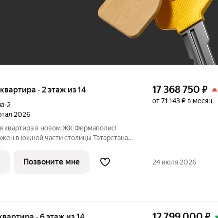
До 100 тыс. ₽
17 368 750
₽
 квартира · 2 этаж из 14
от 71 143 ₽ в месяц
а-2
артал 2026
я квартира в новом ЖК Фермаполис!
жен в южной части столицы Татарстана,
йона, вблизи озера Верхний Кабан,
рмское шоссе и Тихорецкую улицу. До
Позвоните мне
24 июля 2026
12 799 000
₽
 квартира · 6 этаж из 14