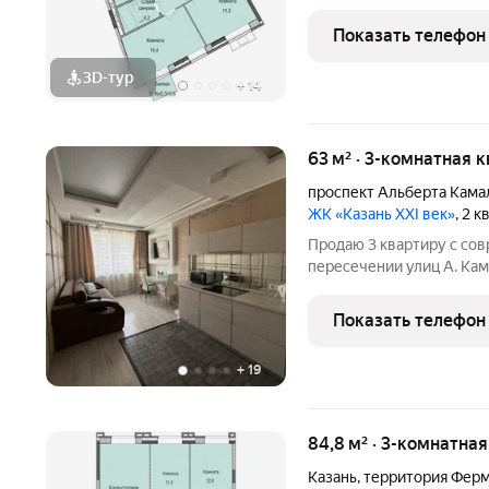
среди уютного жилого ра
недалеко от выезда на Фе
Показать телефон
передачи
3D-тур
+
14
63 м² · 3-комнатная 
проспект Альберта Кама
ЖК «Казань XXI век»
, 2 
Продаю 3 квартиру с со
пересечении улиц А. Кам
2015года, монолит-кирп
4,8кв.м, кухня-гостиная 1
Показать телефон
8кв.м. Отличный
+
19
84,8 м² · 3-комнатна
Казань
,
территория Ферм