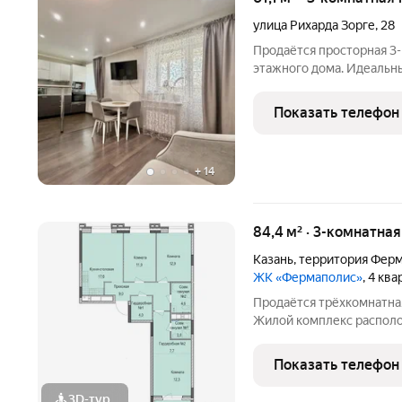
улица Рихарда Зорге
,
28
Продаётся просторная 3-к
этажного дома. Идеальн
жизнью и инвестиционн
11,9% на весь срок! Локация ключевое преимущество. Мет
Показать телефон
минутах
+
14
84,4 м² · 3-комнатна
Казань
,
территория Ферм
ЖК «Фермаполис»
, 4 кв
Продаётся трёхкомнатна
Жилой комплекс располо
среди уютного жилого ра
недалеко от выезда на Фе
Показать телефон
передачи
3D-тур