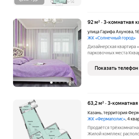
+
14
92 м² · 3-комнатная 
улица Гарифа Ахунова
,
1
ЖК «Солнечный город»
Дизайнерская квартира «
парковочных места Кквар
время, ни деньги после покупки обязательно по
вариант. Здесь уже всё 
Показать телефон
останется только
+
26
63,2 м² · 3-комнатна
Казань
,
территория Ферм
ЖК «Фермаполис»
, 4 кв
Продаётся трёхкомнатна
Жилой комплекс располо