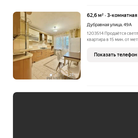
62,6 м² · 3-комнатна
Дубравная улица
,
49А
1203514 Продаётся светл
квартира в 15 мин. от мет
кирпичном доме 2005 го
косметический ремонт: 
Показать телефон
пол,
+
25
ЕЖЕМЕСЯЧНЫЙ ПЛАТЁ