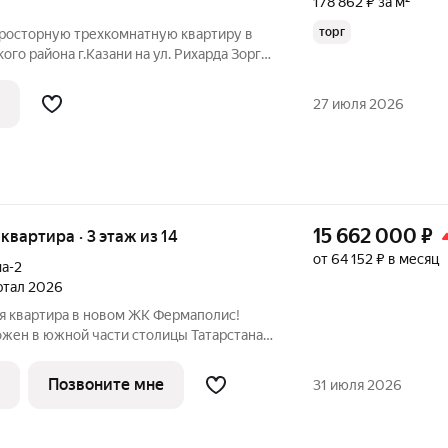
178 862 ₽ за м²
торг
росторную трехкомнатную квартиру в
го района г.Казани на ул. Рихарда Зорге,
98 года постройки. Огороженная
рковочных места во дворе. Квартира
27 июля 2026
15 662 000
₽
 квартира · 3 этаж из 14
от 64 152 ₽ в месяц
а-2
артал 2026
я квартира в новом ЖК Фермаполис!
жен в южной части столицы Татарстана,
йона, вблизи озера Верхний Кабан,
рмское шоссе и Тихорецкую улицу. До
Позвоните мне
31 июля 2026