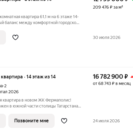
209 476 ₽ за м²
омнатная квартира 61,1 м на 6 этаже 14-
ый баланс между комфортной городской
ой привлекательностью. ИПОТЕКА от
ро в 3
30 июля 2026
16 782 900
₽
я квартира · 14 этаж из 14
от 68 743 ₽ в месяц
а-2
артал 2026
я квартира в новом ЖК Фермаполис!
жен в южной части столицы Татарстана,
йона, вблизи озера Верхний Кабан,
рмское шоссе и Тихорецкую улицу. До
Позвоните мне
24 июля 2026