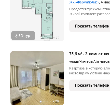
ЖК «Фермаполис»
, 4 кв
Продаётся трёхкомнатна
Жилой комплекс располо
среди уютного жилого ра
недалеко от выезда на Фе
Показать телефон
передачи
3D-тур
+
14
75,6 м² · 3-комнатная
улица Чингиза Айтматов
Квартира, в которую влюб
настоящему уютная квар
качественным ремонтом идеальный вариант для тех, кто хоч
заехать и сразу жить, не
Показать телефон
переделки.
+
26