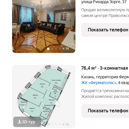
улица Рихарда Зорге
,
37
Продаю великолепную п
самом центре Приволжско
д. 37. Дом кирпичный 19
территория. Есть два па
Показать телефон
расположена на 4
+
14
76,4 м² · 3-комнатная
Казань
,
территория Ферм
ЖК «Фермаполис»
, 4 кв
Продаётся трёхкомнатна
Жилой комплекс располо
среди уютного жилого ра
недалеко от выезда на Фе
Показать телефон
передачи
3D-тур
+
14