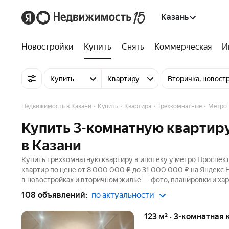
Казань
Новостройки
Купить
Снять
Коммерческая
И
Купить
Квартиру
Вторичка, новост
Недвижимость в Казани
Купить
Квартира
Трехкомнатные
Метро 
Купить 3-комнатную квартиру
в Казани
Купить трехкомнатную квартиру в ипотеку у метро Проспект
квартир по цене от 8 000 000 ₽ до 31 000 000 ₽ на Яндекс 
в новостройках и вторичном жилье — фото, планировки и хар
108 объявлений:
по актуальности
123 м² · 3-комнатная 