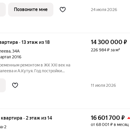
йона, вблизи озера Верхний Кабан,
рмское шоссе и Тихорецкую улицу. До
Позвоните мне
24 июля 2026
14 300 000
₽
квартира · 13 этаж из 18
226 984 ₽ за м²
леева
,
34А
квартал 2016
временным ремонтом в ЖК XXI век на
алеева и А.Кутуя. Год постройки
ич. Общая площадь 60,5кв.м+лоджия
6кв.м, спальни 16/12кв.м, санузел с окном
11 июля 2026
16 601 700
₽
я квартира · 2 этаж из 14
от 68 001 ₽ в месяц
а-2