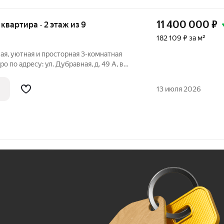
11 400 000
₽
я квартира · 2 этаж из 9
182 109 ₽ за м²
ая, уютная и просторная 3-комнатная
ро по адресу: ул. Дубравная, д. 49 А, в
да постройки. В квартире выполнен
установлены пластиковые окна, теплый
13 июля 2026
Ж