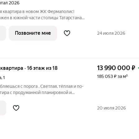
артал 2026
я квартира в новом ЖК Фермаполис!
жен в южной части столицы Татарстана,
йона, вблизи озера Верхний Кабан,
рмское шоссе и Тихорецкую улицу. До
Позвоните мне
24 июля 2026
13 990 000
₽
 квартира · 16 этаж из 18
185 053 ₽ за м²
а
,
1
ляешься с порога . Светлая, тёплая и по-
тира с продуманной планировкой и
ет
 тратя время, нервы и деньги на
20 июля 2026