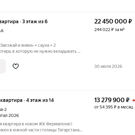
22 450 000
₽
квартира · 3 этаж из 6
244 022 ₽ за м²
6А
Заезжай и живи» + сауна + 2
тира, в которую не нужно вкладывать ни
смотрите этот
готово для комфортной жизни. Вам
30 июля 2026
13 279 900
₽
я квартира · 4 этаж из 14
от 54 395 ₽ в месяц
а-2
артал 2026
я квартира в новом ЖК Фермаполис!
жен в южной части столицы Татарстана,