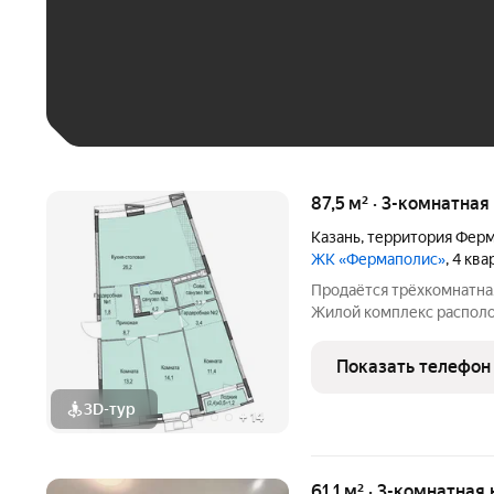
До 30 тыс. ₽
До 50 тыс. ₽
До 70 тыс. ₽
Больше 100 тыс. ₽
87,5 м² · 3-комнатная
Казань
,
территория Ферм
ЖК «Фермаполис»
, 4 кв
Продаётся трёхкомнатна
Жилой комплекс располо
среди уютного жилого ра
недалеко от выезда на Фе
Показать телефон
передачи
3D-тур
+
14
61,1 м² · 3-комнатная