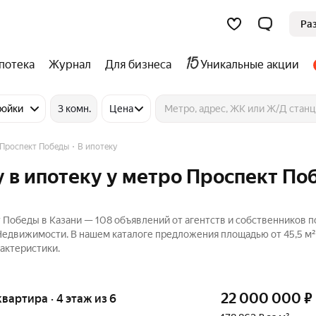
Ра
потека
Журнал
Для бизнеса
Уникальные акции
ройки
3 комн.
Цена
Проспект Победы
В ипотеку
 в ипотеку у метро Проспект П
 Победы в Казани — 108 объявлений от агентств и собственников 
Недвижимости. В нашем каталоге предложения площадью от 45,5 м² 
актеристики.
22 000 000
₽
квартира · 4 этаж из 6