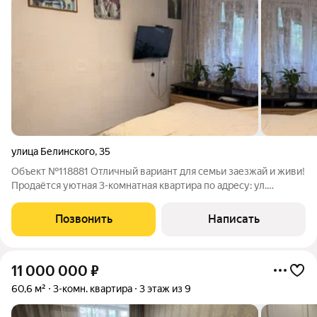
улица Белинского
,
35
Объект №118881 Отличный вариант для семьи заезжай и живи!
Продаётся уютная 3-комнатная квартира по адресу: ул.
Белинского 35. Квартира расположена на 4 этаже 5-этажного
кирпичного дома - зимой тепло, летом прохладно. Общая
Позвонить
Написать
площадь 58,7 мг +
11 000 000
₽
60,6 м²
3-комн. квартира
3 этаж из 9