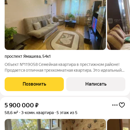
проспект Ямашева
,
54к1
Объект №119058 Семейная квартира в престижном районе!
Продается отличная трехкомнатная квартира. Это идеальный
вариант для семейной жизни или выгодной инвестиции в
самом востребованном, развитом и престижном месте Ново-
Позвонить
Написать
Савиновского района. О квартире:
5 900 000
₽
58,6 м²
3-комн. квартира
5 этаж из 5