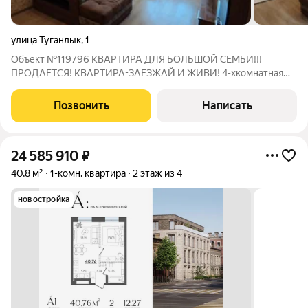
улица Туганлык
,
1
Объект №119796 КВАРТИРА ДЛЯ БОЛЬШОЙ СЕМЬИ!!!
ПРОДАЕТСЯ! КВАРТИРА-ЗАЕЗЖАЙ И ЖИВИ! 4-хкомнатная
квартира с рациональной и удобной планировкой по
ул.Туганлык,д.1,расположенная в Советском районе г.Казани
Позвонить
Написать
квартира расположена на 2 этаже 6-тиэтажного дома
24 585 910
₽
40,8 м²
1-комн. квартира
2 этаж из 4
новостройка