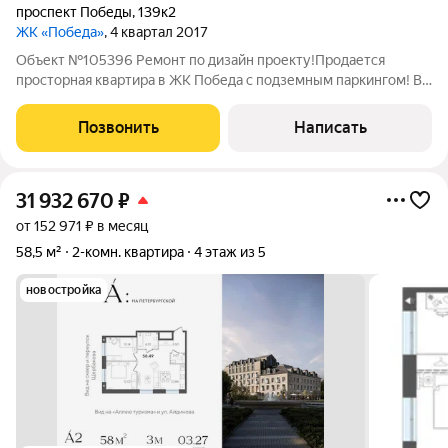
проспект Победы
,
139к2
ЖК «Победа»
, 4 квартал 2017
Объект №105396 Ремонт по дизайн проекту!Продается
просторная квартира в ЖК Победа с подземным паркингом! В
пешей доступности ТРК Мега! При ремонте квартиры
использовались только качественные строительные
Позвонить
Написать
материалы, вся мебель и предметы интерьера
31 932 670
₽
от 152 971 ₽ в месяц
58,5 м²
2-комн. квартира
4 этаж из 5
новостройка