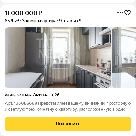
11 000 000
₽
65,9 м²
3-комн. квартира
9 этаж из 9
улица Фатыха Амирхана
,
26
Арт. 136056668 Представляем вашему вниманию просторную
и светлую трехкомнатную квартиру, расположенную в одном
из самых востребованных районов города Ново-Савиновском.
Это идеальное место для тех, кто ценит комфорт, уют и
Позвонить
развитую инфраструктуру.