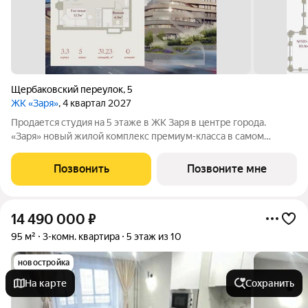
Щербаковский переулок
,
5
ЖК «Заря»
, 4 квартал 2027
Продается студия на 5 этаже в ЖК Заря в центре города.
«Заря» новый жилой комплекс премиум-класса в самом
центре Казани, где современная архитектура сочетается с
высоким уровнем комфорта и продуманной инфраструктурой.
Позвонить
Позвоните мне
Проект объединяет 9 корпусов
14 490 000
₽
95 м²
3-комн. квартира
5 этаж из 10
новостройка
На карте
Сохранить