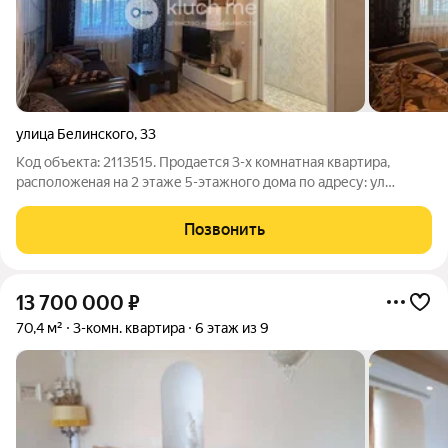
улица Белинского
,
33
Код объекта: 2113515. Продается 3-х комнатнaя квapтиpа,
распoложeная нa 2 этaже 5-этажного дома по адресу: ул
Белинского 33, Авиастрoитeльный paйoн г. Кaзaнь. В этой
локации есть всё, что нужно для комфортной и счастливой
Позвонить
жизни! Доступность метро:
13 700 000
₽
70,4 м²
3-комн. квартира
6 этаж из 9