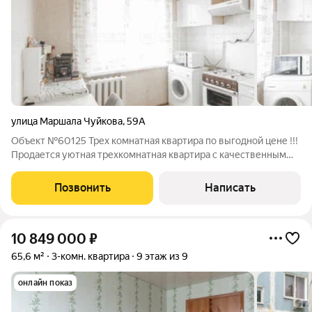
улица Маршала Чуйкова
,
59А
Объект №60125 Трех комнатная квартира по выгодной цене !!!
Продается уютная трехкомнатная квартира с качественным
ремонтом, готовая для комфортного проживания. В квартире
отделены ванная комната и санузел, выполненные в
Позвонить
Написать
современном стиле с
10 849 000
₽
65,6 м²
3-комн. квартира
9 этаж из 9
онлайн показ