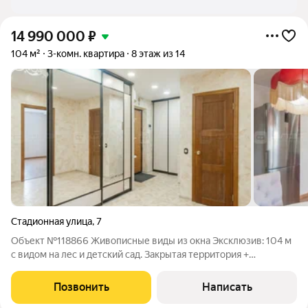
14 990 000
₽
104 м²
3-комн. квартира
8 этаж из 14
Стадионная улица
,
7
Объект №118866 Живописные виды из окна Эксклюзив: 104 м
с видом на лес и детский сад. Закрытая территория +
видеонаблюдение Адрес: г. Казань, ул. Стадионная, д. 7Общая
площадь: 104 кв.м Дом: кирпично-монолитный, 2010 г.п. Дом и
Позвонить
Написать
территория Закрытая