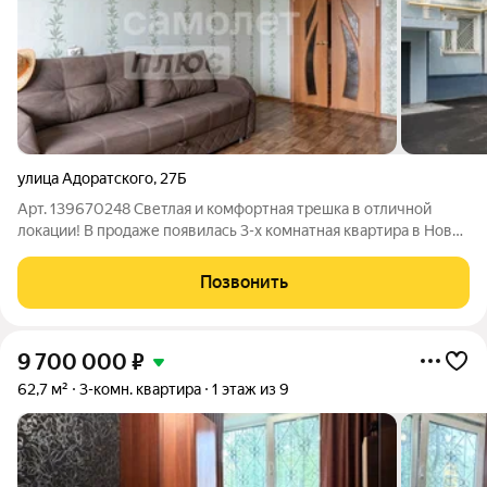
улица Адоратского
,
27Б
Арт. 139670248 Светлая и комфортная трешка в отличной
локации! В продаже появилась 3-х комнатная квартира в Ново-
Савиновском районе на улице Адоратского, д.27 Б.
Функциональная планировка распашонка, все комнаты
Позвонить
изолированные (17,7, 13,7, 12,5
9 700 000
₽
62,7 м²
3-комн. квартира
1 этаж из 9