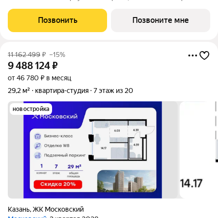
Девелопмент". Срок сдачи II квартал 2028 года. ДДУ,
возможна ипотека. Квартира в жилом комплексе премиум-
Позвонить
Позвоните мне
класса «Резиденция ДАН» от
11 162 499
₽
–15%
9 488 124
₽
от 46 780 ₽ в месяц
29,2 м²
квартира-студия
7 этаж из 20
новостройка
Казань
,
ЖК Московский