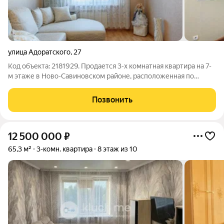
улица Адоратского
,
27
Код объекта: 2181929. Продается 3-х комнатная квартира на 7-
м этаже в Ново-Савиновском районе, расположенная по
адресу ул.Адоратского, д.27 О квартире: Функциональная
планировка - изолированные комнаты, окна выходят на разные
Позвонить
стороны, удобно
12 500 000
₽
65,3 м²
3-комн. квартира
8 этаж из 10