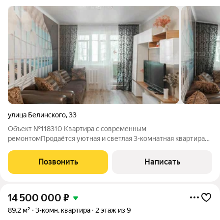
улица Белинского
,
33
Объект №118310 Квартира с современным
ремонтомПродаётся уютная и светлая 3-комнатная квартира
на комфортном 2 этаже. Квартира не угловая, очень тёплая и
имеет удобную планировку «распашонка» окна выходят на две
Позвонить
Написать
стороны: во двор и на улицу. Благодаря
14 500 000
₽
89,2 м²
3-комн. квартира
2 этаж из 9