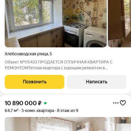
Хлебозаводская улица
,
5
Объект №115433 ПРОДАЕТСЯ ОТЛИЧНАЯ КВАРТИРА С
РЕМОНТОМТеплая квартира с хорошим ремонтом в
кирпичном домеОкна все пластиковые, установлен
кондиционер Новая колонка BOSCH Распашенка - окна на две
Позвонить
Написать
стороны Не торцевая Раздельный санузел в кафельной
10 890 000
₽
64,7 м²
3-комн. квартира
8 этаж из 9