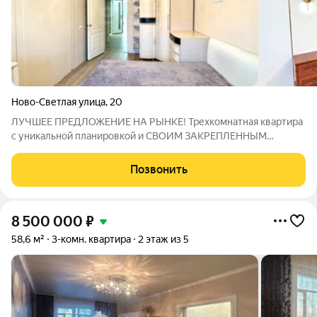
Ново-Светлая улица
,
20
ЛУЧШЕЕ ПРЕДЛОЖЕНИЕ НА РЫНКЕ! Трехкомнатная квартира
с уникальной планировкой и СВОИМ ЗАКРЕПЛЕННЫМ
ПАРКОВОЧНЫМ МЕСТОМ под окнами во дворе! Эта квартира-
распашонка порадует большую дружную семью своим
Позвонить
удобством, продуманной планировкой и просторными
8 500 000
₽
58,6 м²
3-комн. квартира
2 этаж из 5