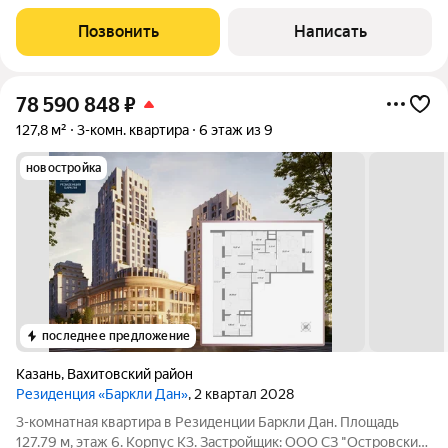
ул. проспект Альберта Камалеева, дом 34б Лучшая она по
многим причинам: Отличная планировка, общая площадь
Позвонить
Написать
квартиры 62,5кв.м (с учетом лоджии) 59,5
78 590 848
₽
127,8 м²
3-комн. квартира
6 этаж из 9
новостройка
последнее предложение
Казань
,
Вахитовский район
Резиденция «Баркли Дан»
, 2 квартал 2028
3-комнатная квартира в Резиденции Баркли Дан. Площадь
127.79 м, этаж 6. Корпус К3. Застройщик: ООО СЗ "Островский