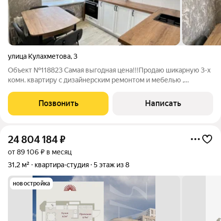
улица Кулахметова
,
3
Объект №118823 Самая выгодная цена!!!Продаю шикарную 3-х
комн. квартиру с дизайнерским ремонтом и мебелью ,
площадью 57 кв.м на 6 этаже 9 этажного дома, 1969 года
постройки по адресу улица Кулахметова 3. Для комфортного
Позвонить
Написать
проживания все продумано до
24 804 184
₽
от 89 106 ₽ в месяц
31,2 м²
квартира-студия
5 этаж из 8
новостройка