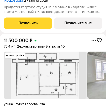
Московский
, 2 квартал 2028
Продается квартира-студия на 7-м этаже в квартале бизнес-
класса Московский. Общая площадь лота составляет 29,18 кв.
м, из которых 14,17 кв. м отведено под жилую и 6,03 кв. м под
кухонную зону. Номер квартиры - 425 Московский это
Позвонить
Позвоните мне
идеальное сочетание
11 500 000
₽
73,4 м²
2-комн. квартира
5 этаж из 10
новостройка
улица Рауиса Гареева
,
78А