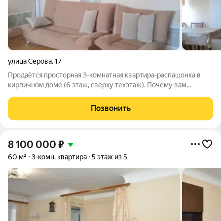
улица Серова
,
17
Продаётся просторная 3-комнатная квартира-распашонка в
кирпичном доме (6 этаж, сверху техэтаж). Почему вам
понравится: Комнаты изолированные настоящие спальни.
Кухня 18 м можно и готовить, и собирать гостей. Раздельный с/
Позвонить
у в кафеле (12,3 м).
8 100 000
₽
60 м²
3-комн. квартира
5 этаж из 5