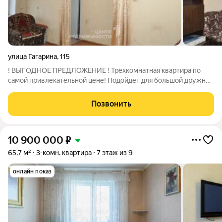
улица Гагарина
,
115
! ВЫГОДНОЕ ПРЕДЛОЖЕНИЕ ! Трёхкомнатная квартира по
самой привлекательной цене! Подойдет для большой дружной
семьи! ОБ ОБЪЕКТЕ: Квартира площадью 60 кв.метра. 3
комнаты 21кв.м, 12кв.м, и 10кв.м, кухня 6кв.м, сан узел.
Позвонить
Спокойные соседи. Окна выходят во
10 900 000
₽
65,7 м²
3-комн. квартира
7 этаж из 9
онлайн показ