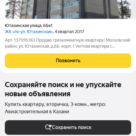
Ютазинская улица
,
6Бк1
ЖК «по ул. Ютазинская»
, 4 квартал 2017
Арт. 137595361 Продаю трехкомнатную квартиру! Московский
район, ул. Ютазинская, д.6Б, корп. 1 Уютная квартира с
панорамным видом на лес. Квартира в новом жилом доме с
удобной планировкой -"распашонка", современный ремонт,
Позвонить
полная меблировка с техникой
Сохраняйте поиск и не упускайте
новые объявления
Купить квартиру, вторичка, 3-комн., метро:
Авиастроительная в Казани
Сохранить поиск