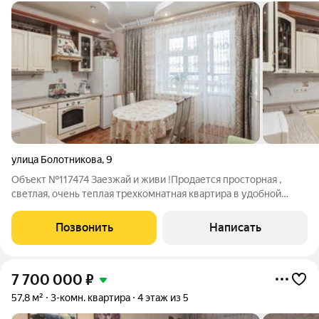
улица Болотникова
,
9
Объект №117474 Заезжай и живи !Продается просторная ,
светлая, очень теплая трехкомнатная квартира в удобной
локации города . Дом кирпичный 2009 года . Большое
количество парковочных мест . В шаговой доступности
Позвонить
Написать
остановки общественного транспорта ,
7 700 000
₽
57,8 м²
3-комн. квартира
4 этаж из 5