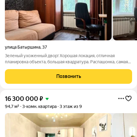
улица Батыршина
,
37
Зеленый ухоженный двор! Хорошая локация, отличная
планировка объекта, большая квадратура. Распашонка, самая
лучшая планировка на все времена, 62,7 кв.м. без учета
балкона. Размер комнат от 10 до 17 кв.м., просторная кухня 9
Позвонить
кв.м. КВАРТИРА ИДЕАЛЬНО
16 300 000
₽
94,7 м²
3-комн. квартира
3 этаж из 9