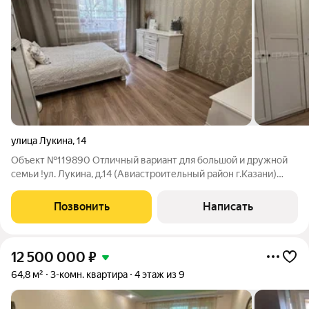
улица Лукина
,
14
Объект №119890 Отличный вариант для большой и дружной
семьи !ул. Лукина, д.14 (Авиастроительный район г.Казани)
Продается светлая и уютная 3-комнатная квартира в
кирпичном доме 1993 года постройки. Квартира расположена
Позвонить
Написать
на комфортном 3 этаже 9
12 500 000
₽
64,8 м²
3-комн. квартира
4 этаж из 9