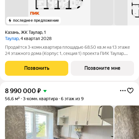
последнее предложение
Казань
,
ЖК Таулар
,
1
Таулар
, 4 квартал 2028
Продаётся 3-комн.квартира площадью 68.50 кв.м на 13 этаже
24 этажного дома (Корпус 1, секция 1) проекта ПИК Таулар.
Светлый просторный подъезд на уровне земли,
функциональная планировка, большие окна. «Таулар» квартал
Позвонить
Позвоните мне
бизнес-класса в центре Казани.
8 990 000
₽
56,6 м²
3-комн. квартира
6 этаж из 9