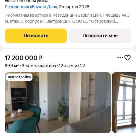
Ново-Песочная улица
Резиденция «Баркли Дан»
, 2 квартал 2028
1-комнатная квартира в Резиденции Баркли Дан. Площадь 44.3
м, этаж 5. Корпус К1. Застройщик: ООО СЗ "Островский
Девелопмент". Срок сдачи II квартал 2028 года. ДДУ,
возможна ипотека. Премиальная недвижимость в Казани от
Позвонить
Позвоните мне
федерального застройщика.
17 200 000
₽
89,9 м²
3-комн. квартира
12 этаж из 22
новостройка