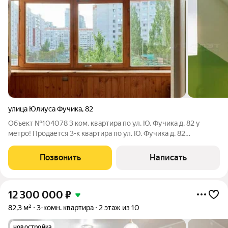
улица Юлиуса Фучика
,
82
Объект №104078 3 ком. квартира по ул. Ю. Фучика д. 82 у
метро! Продается 3-к квартира по ул. Ю. Фучика д. 82
улучшенной планировки площадью 87,7 м на 2 этаже 10
этажного кирпичного дома 2007 года постройки. Свободна от
Позвонить
Написать
проживания. Квартира светлая и
12 300 000
₽
82,3 м²
3-комн. квартира
2 этаж из 10
новостройка