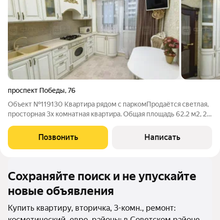
проспект Победы
,
76
Объект №119130 Квартира рядом с паркомПродаётся светлая,
просторная 3х комнатная квартира. Общая площадь 62.2 м2, 2
лоджии 4,4 м2. Уютная квартира с качественным ремонтом и
продуманной планировкой ждёт своих новых хозяев. Дом
Позвонить
Написать
расположен в развитом и
Сохраняйте поиск и не упускайте
новые объявления
Купить квартиру, вторичка, 3-комн., ремонт:
косметический, евро, районы: в Советском районе