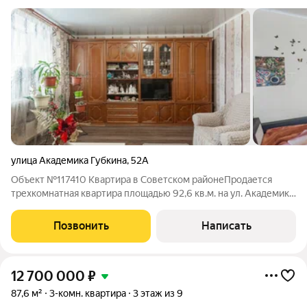
улица Академика Губкина
,
52А
Объект №117410 Квартира в Советском районеПродается
трехкомнатная квартира площадью 92,6 кв.м. на ул. Академика
Губкина Квартира распашонка, комнаты просторные. Близко
улицы Зур Урам, Проспект Победы, Космонавтов. Много
Позвонить
Написать
административных зданий,
12 700 000
₽
87,6 м²
3-комн. квартира
3 этаж из 9