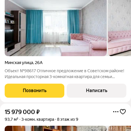
Минская улица
,
26А
Объект №98617 Отличное предложение в Советском районе!
Идеальная просторная 3-комнатная квартира для семьи
мечты! Светлая и уютная, с продуманной планировкой,
которая создаст комфорт для каждого члена семьи. Кухня
Позвонить
Написать
площадью 12,8 кв.м полностью
15 979 000
₽
93,7 м²
3-комн. квартира
8 этаж из 9