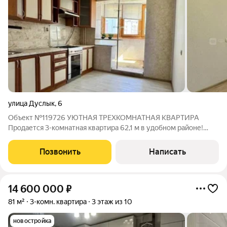
улица Дуслык
,
6
Объект №119726 УЮТНАЯ ТРЕХКОМНАТНАЯ КВАРТИРА
Продается 3-комнатная квартира 62,1 м в удобном районе!
Расположение: 3 этаж, дом 2003 года Площадь: 62,1 м
Комнаты: изолированные Ремонт: косметический, готова к
Позвонить
Написать
вашему вдохновению Инфраструктура:
14 600 000
₽
81 м²
3-комн. квартира
3 этаж из 10
новостройка