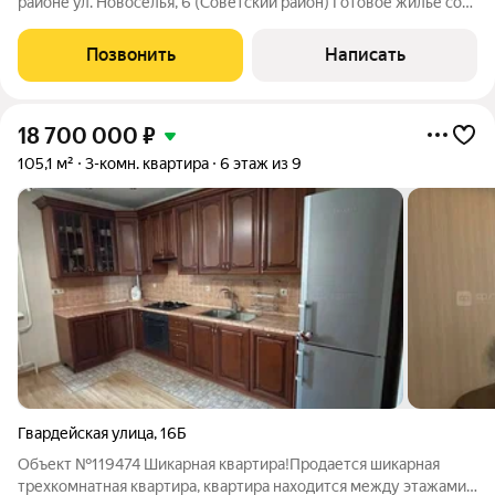
районе ул. Новоселья, 6 (Советский район) Готовое жильё со
СВОЕЙ парковкой и кладовкой! Продается квартира, в
которую можно заехать хоть завтра. Внутри всё есть:
Позвонить
Написать
косметический ремонт, вся
18 700 000
₽
105,1 м²
3-комн. квартира
6 этаж из 9
Гвардейская улица
,
16Б
Объект №119474 Шикарная квартира!Продается шикарная
трехкомнатная квартира, квартира находится между этажами,