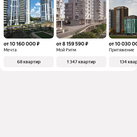
от 10 160 000 ₽
от 8 159 590 ₽
от 10 030 0
Мечта
Мой Ритм
Притяжение
68 квартир
1 347 квартир
134 ква