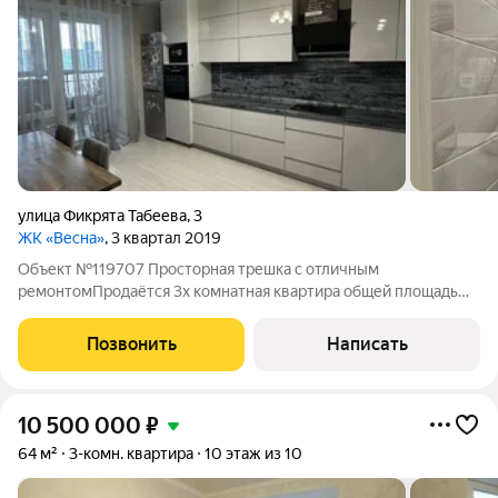
улица Фикрята Табеева
,
3
ЖК «Весна»
, 3 квартал 2019
Объект №119707 Просторная трешка с отличным
ремонтомПродаётся 3х комнатная квартира общей площадью
82 кв. м. на комфортном третьем этаже.Комнаты площадью
10.4 кв.м., 14.3 кв. м., 15.9 кв. м.Рядом расположены Лицей 185,
Позвонить
Написать
95. Три детских сада, взрослая
10 500 000
₽
64 м²
3-комн. квартира
10 этаж из 10