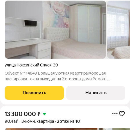
улица Ноксинский Спуск
,
39
Объект №114849 Большая уютная квартира!Хорошая
планировка - окна выходят на 2 стороны дома.Ремонт
качественно выполнен - заезжай и живи! Зал 18,6 кв м. Кухня
12,2 кв м. Большие спальни 15,2 кв м и 14,6 кв м. 2 лоджии
Позвонить
Написать
обшити деревом. Кухня, часть
13 300 000
₽
90,4 м²
3-комн. квартира
2 этаж из 10