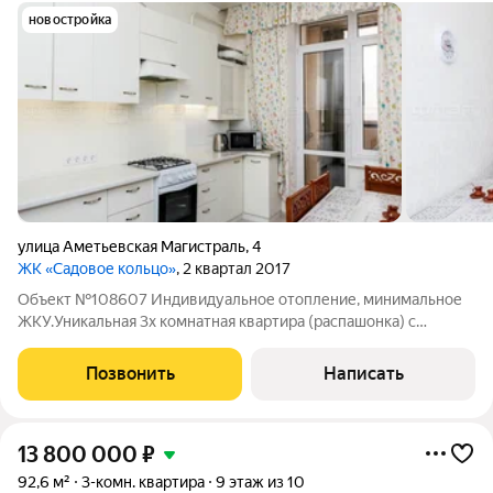
новостройка
улица Аметьевская Магистраль
,
4
ЖК «Садовое кольцо»
, 2 квартал 2017
Объект №108607 Индивидуальное отопление, минимальное
ЖКУ.Уникальная 3х комнатная квартира (распашонка) с
большим балконом , качественным ремонтом , мебелью и
техникой! Мебель и техника остается. Вариант заезжай и
Позвонить
Написать
живи! Индивидуальное отопление, а
13 800 000
₽
92,6 м²
3-комн. квартира
9 этаж из 10