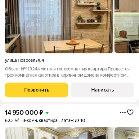
улица Новоселья
,
4
Объект №119244 Уютная трехкомнатная квартира.Продается
трех комнатная квартира в кирпичном домена комфортном
седьмом этаже.Площадь:58/30/10м2. В квартире сделан
ремонт. Окна выходят во двор и на частный сектор. Есть
Позвонить
Написать
кладовая, где можно хранить овощи,
14 950 000
₽
62,2 м²
3-комн. квартира
2 этаж из 10