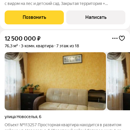
с видом на лес и детский сад. Закрытая территория +
видеонаблюдение Адрес: г. Казань, ул. Стадионная, д. 7Общая
площадь: 104 кв.м Дом: кирпично-монолитный, 2010 г.п. Дом и
Позвонить
Написать
территория Закрытая
12 500 000
₽
76,3 м²
3-комн. квартира
7 этаж из 18
улица Новоселья
,
6
Объект №113257 Просторная квартира находится в развитом