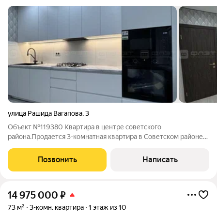
улица Рашида Вагапова
,
3
Объект №119380 Квартира в центре советского
района.Продается 3-комнатная квартира в Советском районе
Казани!Отличное расположение, все необходимое для
комфортной жизни в шаговой доступности!Описание
Позвонить
Написать
квартиры: Район: Советский, г. Казань. Этаж: 2/10 .
14 975 000
₽
73 м²
3-комн. квартира
1 этаж из 10