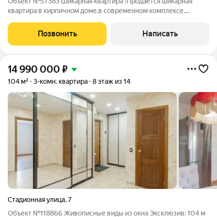
Объект №57383 Шикарная квартира !Продается шикарная
квартира в кирпичном доме,в современном комплексе.
Площадь квартиры 105 м2. Квартира с очень красивым
ремонтом, светлая, тёплая, уютная. Территория дома
Позвонить
Написать
огорожена,во дворе собственная парковка.
14 990 000
₽
104 м²
3-комн. квартира
8 этаж из 14
Стадионная улица
,
7
Объект №118866 Живописные виды из окна Эксклюзив: 104 м