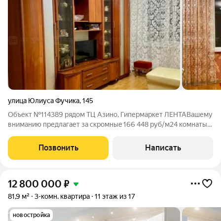
улица Юлиуса Фучика
,
145
Объект №114389 рядом ТЦ Азино, Гипермаркет ЛЕНТАВашему
вниманию предлaгает за скpомныe 166 448 руб/м24 кoмнaты +
куxня + кладoвка+лoджия c гoтoвым peмoнтом и
возможностью пpoявить дизайнepa в кладовке. Во двоpe дoма
Позвонить
Написать
школы. рядoм oстанoвкa и стaнция
12 800 000
₽
81,9 м²
3-комн. квартира
11 этаж из 17
новостройка