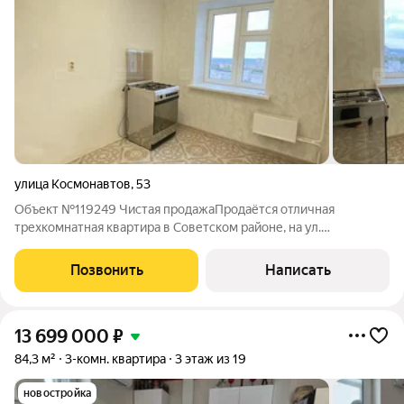
улица Космонавтов
,
53
Объект №119249 Чистая продажаПродаётся отличная
трехкомнатная квартира в Советском районе, на ул.
Космонавтов дом 53. Кирпичный дом, качественной постройки
2003 года. Квартира с шикарными видовыми
Позвонить
Написать
характеристиками, видовая, расположена на 10 этаже(
13 699 000
₽
84,3 м²
3-комн. квартира
3 этаж из 19
новостройка