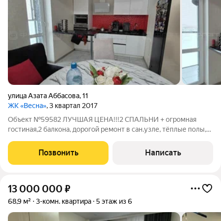
улица Азата Аббасова
,
11
ЖК «Весна»
, 3 квартал 2017
Объект №59582 ЛУЧШАЯ ЦЕНА!!!2 СПАЛЬНИ + огромная
гостиная,2 балкона, дорогой ремонт в сан.узле, тёплые полы,
кухонный гарнитур с каменной столещницой, Встроенный
духовой шкаф, варочная панель (индукция) Идеальна для
Позвонить
Написать
семейной жизни, Современный и
13 000 000
₽
68,9 м²
3-комн. квартира
5 этаж из 6