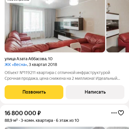
улица Азата Аббасова
,
10
ЖК «Весна»
, 3 квартал 2018
Объект №119211 квартира с отличной инфраструктурой
Срочная продажа, цена снижена на 2 миллиона! Идеальный
вариант для большой семьи! Заезжай и живи!Продается
светлая, просторная и очень уютная трехкомнатная квартира
Позвонить
Написать
общей площадью 82.3 м в одном из
16 800 000
₽
88,9 м²
3-комн. квартира
6 этаж из 10