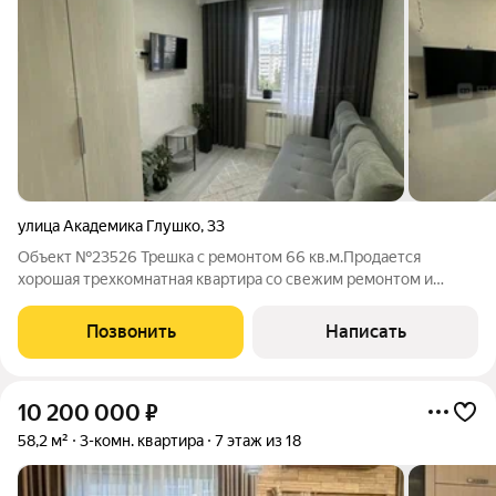
улица Академика Глушко
,
33
Объект №23526 Трешка с ремонтом 66 кв.м.Продается
хорошая трехкомнатная квартира со свежим ремонтом и
мебелью. Квартира чистая, полностью готова к переезду.
Современные свежие ремонт и мебель. Большая просторная
Позвонить
Написать
кухня - мечта каждого! Комнаты большие
10 200 000
₽
58,2 м²
3-комн. квартира
7 этаж из 18