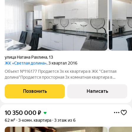
улица Натана Рахлина
,
13
ЖК «Светлая долина»
, 3 квартал 2016
Объект №116177 Продается 3х кк квартира в ЖК "Светлая
долина"Продается просторная 3х комнатная квартира в
современном жилом комплексе "Светлая долина ". Общая
площадь 81.9 кв.м. Квартира расположена на 11 этаже 17
Позвонить
Написать
этажного дома, построенного в 2018
10 350 000
₽
62 м²
3-комн. квартира
3 этаж из 6