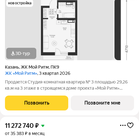
новостройка
3D-тур
Казань
,
ЖК Мой Ритм
,
ПК9
ЖК «Мой Ритм»
, 3 квартал 2026
Продается Студия-комнатная квартира № 3 площадью 29,26
кв.м на 3 этаже в строящемся доме проекта «Мой Ритм»
компании «Ак Барс Дом». ЖК «МОЙ РИТМ» современный
жилой комплекс в одном из лучших районов Казани, на
Позвонить
Позвоните мне
пересечении пр. Победы и ул. Сахарова,
11 272 740
₽
от 35 383 ₽ в месяц