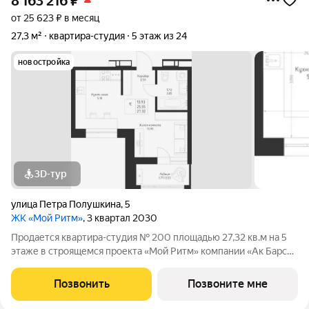
8 163 216
₽
от 25 623 ₽ в месяц
27,3 м²
квартира-студия
5 этаж из 24
новостройка
3D-тур
улица Петра Полушкина
,
5
ЖК «Мой Ритм»
, 3 квартал 2030
Продается квартира-студия № 200 площадью 27,32 кв.м на 5
этаже в строящемся проекта «Мой Ритм» компании «Ак Барс
Дом». МОЙ РИТМ не просто жилой комплекс, это новый
стандарт динамичной жизни Казани. Точка притяжения сердца
Позвонить
Позвоните мне
города. Проект признан