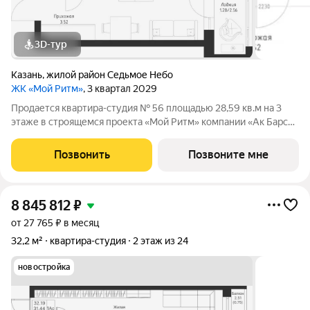
3D-тур
Казань
,
жилой район Седьмое Небо
ЖК «Мой Ритм»
, 3 квартал 2029
Продается квартира-студия № 56 площадью 28,59 кв.м на 3
этаже в строящемся проекта «Мой Ритм» компании «Ак Барс
Дом». МОЙ РИТМ не просто жилой комплекс, это новый
стандарт динамичной жизни Казани. Точка притяжения сердца
Позвонить
Позвоните мне
города. Проект признан
8 845 812
₽
от 27 765 ₽ в месяц
32,2 м²
квартира-студия
2 этаж из 24
новостройка