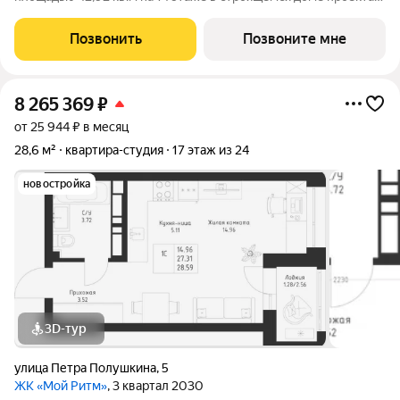
«Мой Ритм» компании «Ак Барс Дом». ЖК «МОЙ РИТМ»
современный жилой комплекс в одном из лучших районов
Позвонить
Позвоните мне
Казани, на пересечении пр. Победы и ул.
8 265 369
₽
от 25 944 ₽ в месяц
28,6 м²
квартира-студия
17 этаж из 24
новостройка
3D-тур
улица Петра Полушкина
,
5
ЖК «Мой Ритм»
, 3 квартал 2030