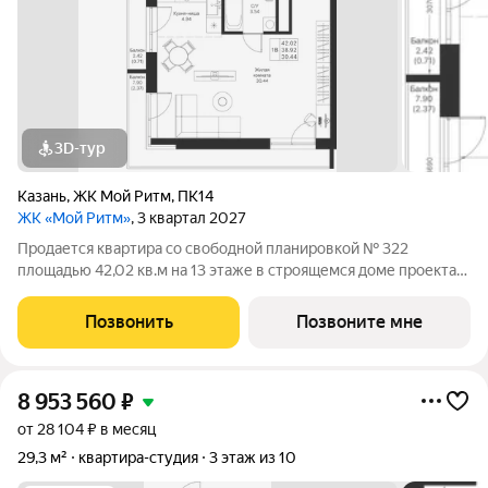
3D-тур
Казань
,
ЖК Мой Ритм
,
ПК14
ЖК «Мой Ритм»
, 3 квартал 2027
Продается квартира со свободной планировкой № 322
площадью 42,02 кв.м на 13 этаже в строящемся доме проекта
«Мой Ритм» компании «Ак Барс Дом». ЖК «МОЙ РИТМ»
современный жилой комплекс в одном из лучших районов
Позвонить
Позвоните мне
Казани, на пересечении пр. Победы и ул.
8 953 560
₽
от 28 104 ₽ в месяц
29,3 м²
квартира-студия
3 этаж из 10