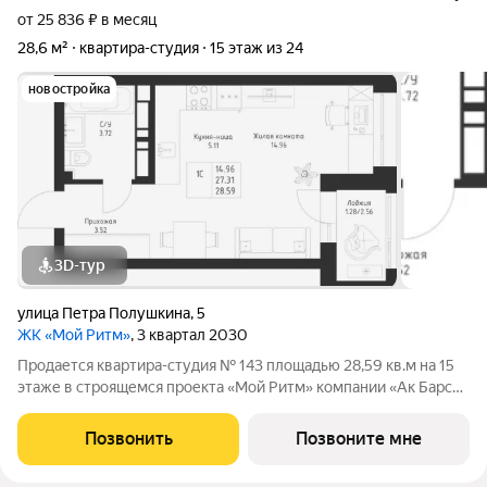
от 25 836 ₽ в месяц
28,6 м²
квартира-студия
15 этаж из 24
новостройка
3D-тур
улица Петра Полушкина
,
5
ЖК «Мой Ритм»
, 3 квартал 2030
Продается квартира-студия № 143 площадью 28,59 кв.м на 15
этаже в строящемся проекта «Мой Ритм» компании «Ак Барс
Дом». МОЙ РИТМ не просто жилой комплекс, это новый
стандарт динамичной жизни Казани. Точка притяжения сердца
Позвонить
Позвоните мне
города. Проект признан