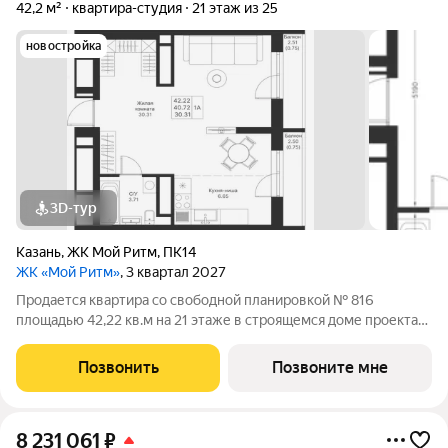
42,2 м²
квартира-студия
21 этаж из 25
новостройка
3D-тур
Казань
,
ЖК Мой Ритм
,
ПК14
ЖК «Мой Ритм»
, 3 квартал 2027
Продается квартира со свободной планировкой № 816
площадью 42,22 кв.м на 21 этаже в строящемся доме проекта
«Мой Ритм» компании «Ак Барс Дом». ЖК «МОЙ РИТМ»
современный жилой комплекс в одном из лучших районов
Позвонить
Позвоните мне
Казани, на пересечении пр. Победы и ул.
8 231 061
₽