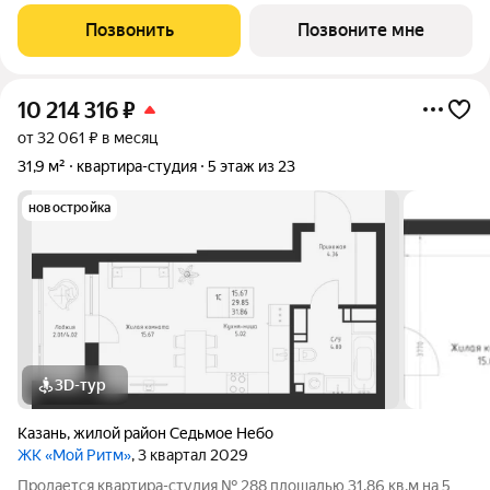
Дом». МОЙ РИТМ не просто жилой комплекс, это новый
стандарт динамичной жизни Казани. Точка притяжения сердца
Позвонить
Позвоните мне
города. Проект признан
10 214 316
₽
от 32 061 ₽ в месяц
31,9 м²
квартира-студия
5 этаж из 23
новостройка
3D-тур
Казань
,
жилой район Седьмое Небо
ЖК «Мой Ритм»
, 3 квартал 2029
Продается квартира-студия № 288 площадью 31,86 кв.м на 5