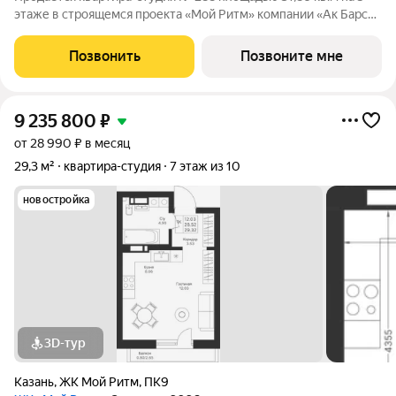
этаже в строящемся проекта «Мой Ритм» компании «Ак Барс
Дом». МОЙ РИТМ не просто жилой комплекс, это новый
стандарт динамичной жизни Казани. Точка притяжения сердца
Позвонить
Позвоните мне
города. Проект признан
9 235 800
₽
от 28 990 ₽ в месяц
29,3 м²
квартира-студия
7 этаж из 10
новостройка
3D-тур
Казань
,
ЖК Мой Ритм
,
ПК9