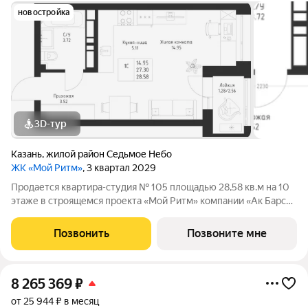
новостройка
3D-тур
Казань
,
жилой район Седьмое Небо
ЖК «Мой Ритм»
, 3 квартал 2029
Продается квартира-студия № 105 площадью 28,58 кв.м на 10
этаже в строящемся проекта «Мой Ритм» компании «Ак Барс
Дом». МОЙ РИТМ не просто жилой комплекс, это новый
стандарт динамичной жизни Казани. Точка притяжения сердца
Позвонить
Позвоните мне
города. Проект признан
8 265 369
₽
от 25 944 ₽ в месяц