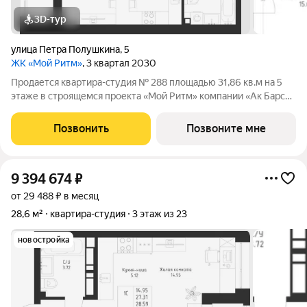
3D-тур
улица Петра Полушкина
,
5
ЖК «Мой Ритм»
, 3 квартал 2030
Продается квартира-студия № 288 площадью 31,86 кв.м на 5
этаже в строящемся проекта «Мой Ритм» компании «Ак Барс
Дом». МОЙ РИТМ не просто жилой комплекс, это новый
стандарт динамичной жизни Казани. Точка притяжения сердца
Позвонить
Позвоните мне
города. Проект признан
9 394 674
₽
от 29 488 ₽ в месяц
28,6 м²
квартира-студия
3 этаж из 23
новостройка