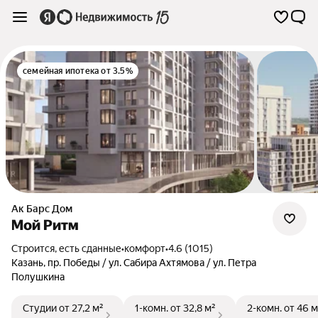
семейная ипотека от 3.5%
Ак Барс Дом
Мой Ритм
Строится, есть сданные
•
комфорт
•
4.6 (1015)
Казань
,
пр. Победы / ул. Сабира Ахтямова / ул. Петра
Полушкина
Студии
от 27,2 м²
1-комн.
от 32,8 м²
2-комн.
от 46 м