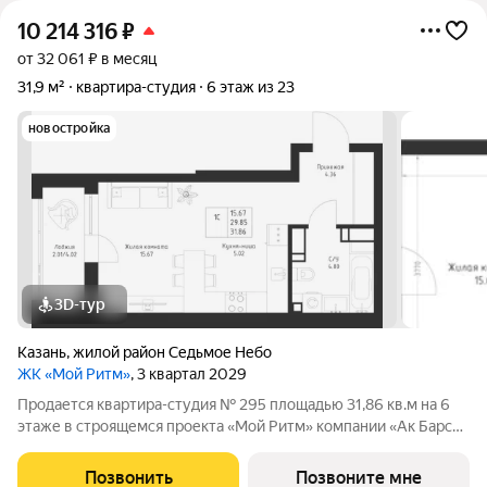
10 214 316
₽
от 32 061 ₽ в месяц
31,9 м²
квартира-студия
6 этаж из 23
новостройка
3D-тур
Казань
,
жилой район Седьмое Небо
ЖК «Мой Ритм»
, 3 квартал 2029
Продается квартира-студия № 295 площадью 31,86 кв.м на 6
этаже в строящемся проекта «Мой Ритм» компании «Ак Барс
Дом». МОЙ РИТМ не просто жилой комплекс, это новый
стандарт динамичной жизни Казани. Точка притяжения сердца
Позвонить
Позвоните мне