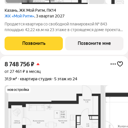
Казань
,
ЖК Мой Ритм
,
ПК14
ЖК «Мой Ритм»
, 3 квартал 2027
Продается квартира со свободной планировкой № 843
площадью 42,22 кв.м на 23 этаже в строящемся доме проекта
«Мой Ритм» компании «Ак Барс Дом». ЖК «МОЙ РИТМ»
современный жилой комплекс в одном из лучших районов
Позвонить
Позвоните мне
Казани, на пересечении пр. Победы и ул.
8 748 756
₽
от 27 461 ₽ в месяц
31,9 м²
квартира-студия
5 этаж из 24
новостройка