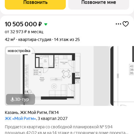
жилой комплекс в одном из лучших районов Казани, на
Позвонить
Позвоните мне
пересечении пр. Победы и ул.
10 505 000
₽
от 32 973 ₽ в месяц
42 м²
квартира-студия
14 этаж из 25
новостройка
3D-тур
Казань
,
ЖК Мой Ритм
,
ПК14
ЖК «Мой Ритм»
, 3 квартал 2027
Продается квартира со свободной планировкой № 594
площадью 42,02 кв.м на 14 этаже в строящемся доме проекта