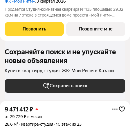
ЖК «Мой Ритм»
, 3 квартал 2026
Продается Студия-комнатная квартира № 135 площадью 29,32
кв.м на 7 этаже в строящемся доме проекта «Мой Ритм»
компании «Ак Барс Дом». ЖК «МОЙ РИТМ» современный
жилой комплекс в одном из лучших районов Казани, на
Позвонить
Позвоните мне
пересечении пр. Победы и ул.
Сохраняйте поиск и не упускайте
новые объявления
Купить квартиру, студия, ЖК: Мой Ритм в Казани
Сохранить поиск
9 471 412
₽
от 29 729 ₽ в месяц
28,6 м²
квартира-студия
10 этаж из 23