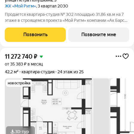
улица Петра Полушкина
,
5
ЖК «Мой Ритм»
, 3 квартал 2030
Продается квартира-студия № 302 площадью 31,86 кв.м на 7
этаже в строящемся проекта «Мой Ритм» компании «Ак Барс
Дом». МОЙ РИТМ не просто жилой комплекс, это новый
стандарт динамичной жизни Казани. Точка притяжения сердца
Позвонить
Позвоните мне
города. Проект признан
11 272 740
₽
от 35 383 ₽ в месяц
42,2 м²
квартира-студия
24 этаж из 25
новостройка
3D-тур