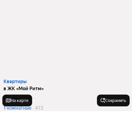
Квартиры
в ЖК «Мой Ритм»
Студии
146
На карте
Сохранить
1-комнатные
472
2-комнатные
601
3-комнатные
138