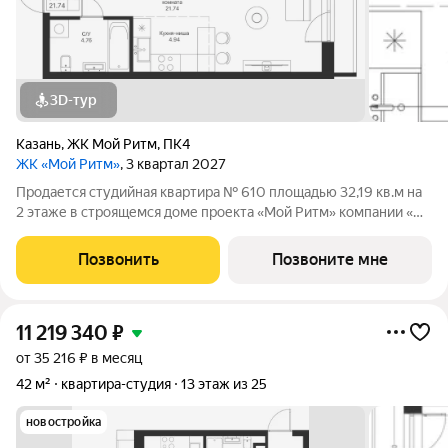
3D-тур
Казань
,
ЖК Мой Ритм
,
ПК4
ЖК «Мой Ритм»
, 3 квартал 2027
Продается студийная квартира № 610 площадью 32,19 кв.м на
2 этаже в строящемся доме проекта «Мой Ритм» компании «Ак
Барс Дом». ЖК «МОЙ РИТМ» современный жилой комплекс в
одном из лучших районов Казани, на пересечении пр. Победы
Позвонить
Позвоните мне
и ул. Сахарова, рядом
11 219 340
₽
от 35 216 ₽ в месяц
42 м²
квартира-студия
13 этаж из 25
новостройка