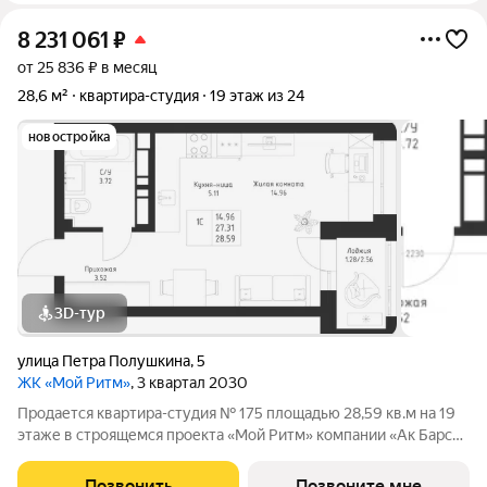
8 231 061
₽
от 25 836 ₽ в месяц
28,6 м²
квартира-студия
19 этаж из 24
новостройка
3D-тур
улица Петра Полушкина
,
5
ЖК «Мой Ритм»
, 3 квартал 2030
Продается квартира-студия № 175 площадью 28,59 кв.м на 19
этаже в строящемся проекта «Мой Ритм» компании «Ак Барс
Дом». МОЙ РИТМ не просто жилой комплекс, это новый
стандарт динамичной жизни Казани. Точка притяжения сердца
Позвонить
Позвоните мне