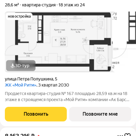
28,6 м²
квартира-студия
18 этаж из 24
новостройка
3D-тур
улица Петра Полушкина
,
5
ЖК «Мой Ритм»
, 3 квартал 2030
Продается квартира-студия № 167 площадью 28,59 кв.м на 18
этаже в строящемся проекта «Мой Ритм» компании «Ак Барс
Дом». МОЙ РИТМ не просто жилой комплекс, это новый
стандарт динамичной жизни Казани. Точка притяжения сердца
Позвонить
Позвоните мне
города. Проект признан