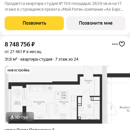
Продается квартира-студия № 159 площадью 28,59 кв.м на 17
этаже в строящемся проекта «Мой Ритм» компании «Ак Барс
Дом». МОЙ РИТМ не просто жилой комплекс, это новый
стандарт динамичной жизни Казани. Точка притяжения сердца
Позвонить
Позвоните мне
города. Проект признан
8 748 756
₽
от 27 461 ₽ в месяц
31,9 м²
квартира-студия
7 этаж из 24
новостройка
3D-тур