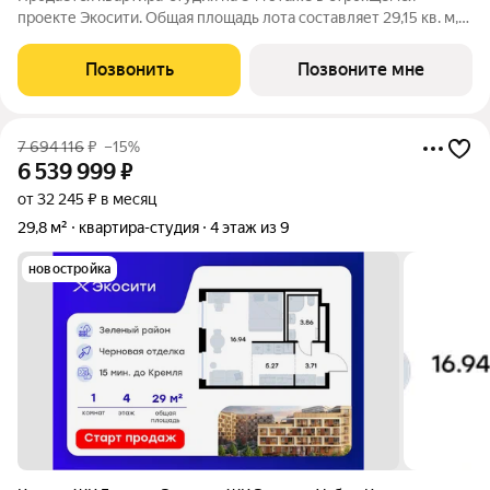
проекте Экосити. Общая площадь лота составляет 29,15 кв. м,
из которых 12,28 кв. м отведено под жилую и 5,39 кв. м под
кухонную зону. Номер квартиры - 63 Преимущества квартиры
Позвонить
Позвоните мне
в Урбан-квартале: -
7 694 116
₽
–15%
6 539 999
₽
от 32 245 ₽ в месяц
29,8 м²
квартира-студия
4 этаж из 9
новостройка