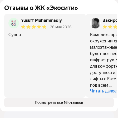
Отзывы о ЖК «Экосити»
Yusuff Muhammadiy
Закиро
26 мая 2026
Супер
Комплекс про
окружении хв
малоэтажные 
будет вся не
инфраструктур
для комфортн
доступности.
лифты с Face 
под всем …
Читать далее
Посмотреть все 16 отзывов