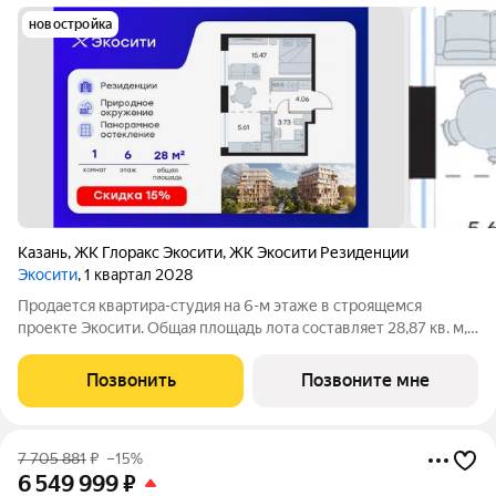
новостройка
Казань
,
ЖК Глоракс Экосити
,
ЖК Экосити Резиденции
Экосити
, 1 квартал 2028
Продается квартира-студия на 6-м этаже в строящемся
проекте Экосити. Общая площадь лота составляет 28,87 кв. м,
из которых 15,47 кв. м отведено под жилую и 5,61 кв. м под
кухонную зону. Номер квартиры - 128 Преимущества
Позвонить
Позвоните мне
резиденции в квартале
7 705 881
₽
–15%
6 549 999
₽