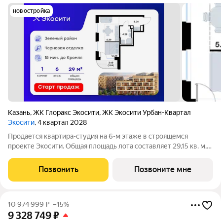
новостройка
Казань
,
ЖК Глоракс Экосити
,
ЖК Экосити Урбан-Квартал
Экосити
, 4 квартал 2028
Продается квартира-студия на 6-м этаже в строящемся
проекте Экосити. Общая площадь лота составляет 29,15 кв. м,
из которых 12,28 кв. м отведено под жилую и 5,39 кв. м под
кухонную зону. Номер квартиры - 48 Преимущества квартиры
Позвонить
Позвоните мне
в Урбан-квартале: -
10 974 999
₽
–15%
9 328 749
₽