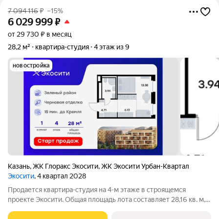
7 094 116
₽
–15%
6 029 999
₽
от 29 730 ₽ в месяц
28,2 м²
квартира-студия
4 этаж из 9
новостройка
Казань
,
ЖК Глоракс Экосити
,
ЖК Экосити Урбан-Квартал
Экосити
, 4 квартал 2028
Продается квартира-студия на 4-м этаже в строящемся
проекте Экосити. Общая площадь лота составляет 28,16 кв. м,
из которых 13,38 кв. м отведено под жилую и 6,13 кв. м под