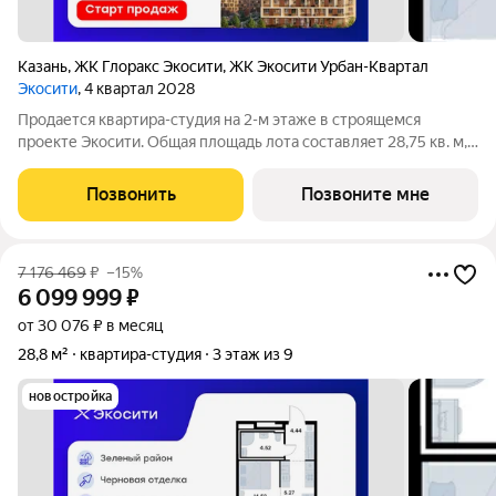
Казань
,
ЖК Глоракс Экосити
,
ЖК Экосити Урбан-Квартал
Экосити
, 4 квартал 2028
Продается квартира-студия на 2-м этаже в строящемся
проекте Экосити. Общая площадь лота составляет 28,75 кв. м,
из которых 14,52 кв. м отведено под жилую и 5,27 кв. м под
кухонную зону. Номер квартиры - 133 Преимущества квартиры
Позвонить
Позвоните мне
в Урбан-квартале: -
7 176 469
₽
–15%
6 099 999
₽
от 30 076 ₽ в месяц
28,8 м²
квартира-студия
3 этаж из 9
новостройка