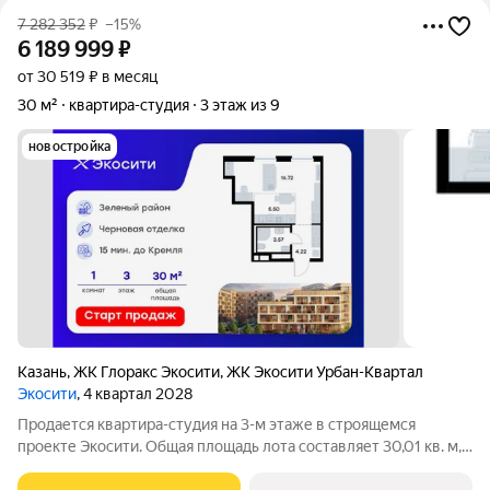
7 282 352
₽
–15%
6 189 999
₽
от 30 519 ₽ в месяц
30 м²
квартира-студия
3 этаж из 9
новостройка
Казань
,
ЖК Глоракс Экосити
,
ЖК Экосити Урбан-Квартал
Экосити
, 4 квартал 2028
Продается квартира-студия на 3-м этаже в строящемся
проекте Экосити. Общая площадь лота составляет 30,01 кв. м,
из которых 16,72 кв. м отведено под жилую и 5,50 кв. м под