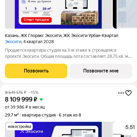
Казань
,
ЖК Глоракс Экосити
,
ЖК Экосити Урбан-Квартал
Экосити
, 4 квартал 2028
Продается квартира-студия на 3-м этаже в строящемся
проекте Экосити. Общая площадь лота составляет 28,75 кв. м,
из которых 14,52 кв. м отведено под жилую и 5,27 кв. м под
кухонную зону. Номер квартиры - 141 Преимущества квартиры
Позвонить
Позвоните мне
в Урбан-квартале: -
9 541 175
₽
–15%
8 109 999
₽
от 39 986 ₽ в месяц
29,7 м²
квартира-студия
6 этаж из 8
новостройка