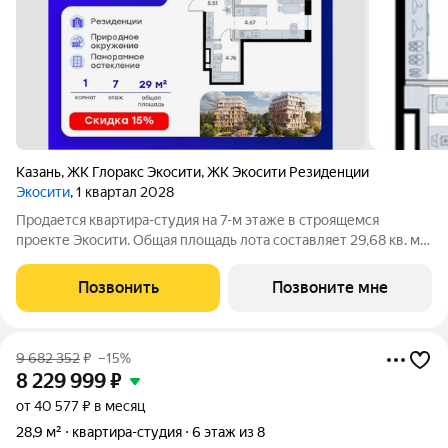
Казань
,
ЖК Глоракс Экосити
,
ЖК Экосити Резиденции
Экосити
, 1 квартал 2028
Продается квартира-студия на 7-м этаже в строящемся
проекте Экосити. Общая площадь лота составляет 29,68 кв. м,
из которых 14,74 кв. м отведено под жилую и 4,67 кв. м под
кухонную зону. Номер квартиры - 257 Преимущества
Позвонить
Позвоните мне
резиденции в квартале
9 682 352
₽
–15%
8 229 999
₽
от 40 577 ₽ в месяц
28,9 м²
квартира-студия
6 этаж из 8