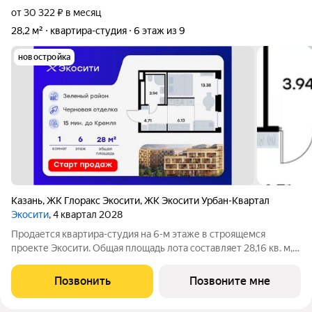
от 30 322 ₽ в месяц
28,2 м²
квартира-студия
6 этаж из 9
новостройка
Казань
,
ЖК Глоракс Экосити
,
ЖК Экосити Урбан-Квартал
Экосити
, 4 квартал 2028
Продается квартира-студия на 6-м этаже в строящемся
проекте Экосити. Общая площадь лота составляет 28,16 кв. м,
из которых 13,38 кв. м отведено под жилую и 6,13 кв. м под
кухонную зону. Номер квартиры - 139 Преимущества
Позвонить
Позвоните мне
квартиры в Урбан-квартале: -