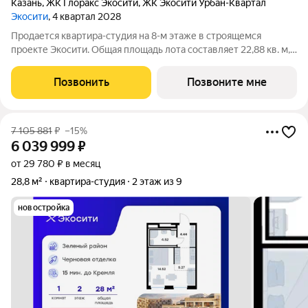
Казань
,
ЖК Глоракс Экосити
,
ЖК Экосити Урбан-Квартал
Экосити
, 4 квартал 2028
Продается квартира-студия на 8-м этаже в строящемся
проекте Экосити. Общая площадь лота составляет 22,88 кв. м,
из которых 10,53 кв. м отведено под жилую и 5,01 кв. м под
кухонную зону. Номер квартиры - 81 Преимущества квартиры
Позвонить
Позвоните мне
в Урбан-квартале: -
7 105 881
₽
–15%
6 039 999
₽
от 29 780 ₽ в месяц
28,8 м²
квартира-студия
2 этаж из 9
новостройка