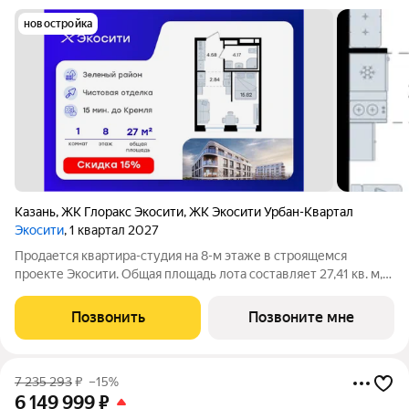
новостройка
Казань
,
ЖК Глоракс Экосити
,
ЖК Экосити Урбан-Квартал
Экосити
, 1 квартал 2027
Продается квартира-студия на 8-м этаже в строящемся
проекте Экосити. Общая площадь лота составляет 27,41 кв. м,
из которых 15,82 кв. м отведено под жилую и 2,84 кв. м под
кухонную зону. Номер квартиры - 305 Преимущества
Позвонить
Позвоните мне
квартиры в Урбан-квартале:
7 235 293
₽
–15%
6 149 999
₽