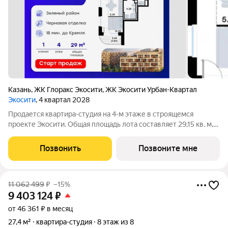
Казань
,
ЖК Глоракс Экосити
,
ЖК Экосити Урбан-Квартал
Экосити
, 4 квартал 2028
Продается квартира-студия на 4-м этаже в строящемся
проекте Экосити. Общая площадь лота составляет 29,15 кв. м,
из которых 12,28 кв. м отведено под жилую и 5,39 кв. м под
кухонную зону. Номер квартиры - 30 Преимущества квартиры
Позвонить
Позвоните мне
в Урбан-квартале: -
11 062 499
₽
–15%
9 403 124
₽
от 46 361 ₽ в месяц
27,4 м²
квартира-студия
8 этаж из 8