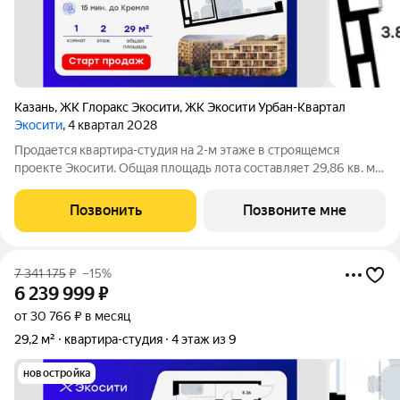
Казань
,
ЖК Глоракс Экосити
,
ЖК Экосити Урбан-Квартал
Экосити
, 4 квартал 2028
Продается квартира-студия на 2-м этаже в строящемся
проекте Экосити. Общая площадь лота составляет 29,86 кв. м,
из которых 16,94 кв. м отведено под жилую и 5,34 кв. м под
кухонную зону. Номер квартиры - 41 Преимущества квартиры
Позвонить
Позвоните мне
в Урбан-квартале: -
7 341 175
₽
–15%
6 239 999
₽
от 30 766 ₽ в месяц
29,2 м²
квартира-студия
4 этаж из 9
новостройка