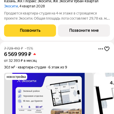
Казань
,
ЖК Глоракс Экосити
,
ЖК Экосити Урбан-Квартал
Экосити
, 4 квартал 2028
Продается квартира-студия на 4-м этаже в строящемся
проекте Экосити. Общая площадь лота составляет 29,78 кв. м,
из которых 16,94 кв. м отведено под жилую и 5,27 кв. м под
кухонную зону. Номер квартиры - 232 Преимущества
Позвонить
Позвоните мне
квартиры в Урбан-квартале: -
7 729 410
₽
–15%
6 569 999
₽
от 32 393 ₽ в месяц
30,1 м²
квартира-студия
6 этаж из 9
новостройка