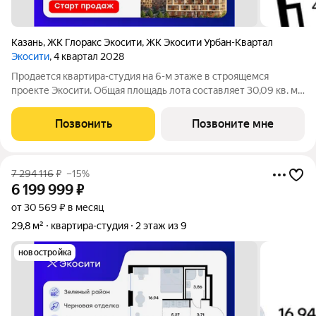
Казань
,
ЖК Глоракс Экосити
,
ЖК Экосити Урбан-Квартал
Экосити
, 4 квартал 2028
Продается квартира-студия на 6-м этаже в строящемся
проекте Экосити. Общая площадь лота составляет 30,09 кв. м,
из которых 15,57 кв. м отведено под жилую и 5,17 кв. м под
кухонную зону. Номер квартиры - 70 Преимущества квартиры
Позвонить
Позвоните мне
в Урбан-квартале: -
7 294 116
₽
–15%
6 199 999
₽
от 30 569 ₽ в месяц
29,8 м²
квартира-студия
2 этаж из 9
новостройка