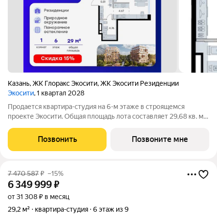
Казань
,
ЖК Глоракс Экосити
,
ЖК Экосити Резиденции
Экосити
, 1 квартал 2028
Продается квартира-студия на 6-м этаже в строящемся
проекте Экосити. Общая площадь лота составляет 29,68 кв. м,
из которых 14,74 кв. м отведено под жилую и 4,67 кв. м под
кухонную зону. Номер квартиры - 249 Преимущества
Позвонить
Позвоните мне
резиденции в квартале
7 470 587
₽
–15%
6 349 999
₽
от 31 308 ₽ в месяц
29,2 м²
квартира-студия
6 этаж из 9