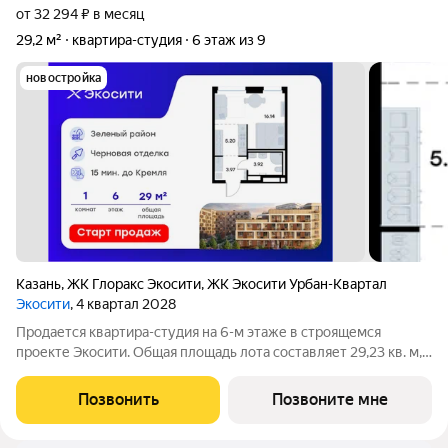
от 32 294 ₽ в месяц
29,2 м²
квартира-студия
6 этаж из 9
новостройка
Казань
,
ЖК Глоракс Экосити
,
ЖК Экосити Урбан-Квартал
Экосити
, 4 квартал 2028
Продается квартира-студия на 6-м этаже в строящемся
проекте Экосити. Общая площадь лота составляет 29,23 кв. м,
из которых 16,14 кв. м отведено под жилую и 5,20 кв. м под
кухонную зону. Номер квартиры - 23 Преимущества квартиры
Позвонить
Позвоните мне
в Урбан-квартале: -