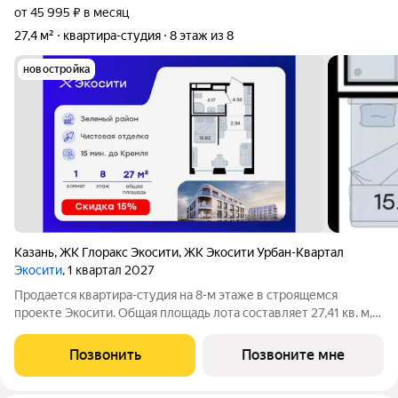
от 45 995 ₽ в месяц
27,4 м²
квартира-студия
8 этаж из 8
новостройка
Казань
,
ЖК Глоракс Экосити
,
ЖК Экосити Урбан-Квартал
Экосити
, 1 квартал 2027
Продается квартира-студия на 8-м этаже в строящемся
проекте Экосити. Общая площадь лота составляет 27,41 кв. м,
из которых 15,82 кв. м отведено под жилую и 2,84 кв. м под
кухонную зону. Номер квартиры - 239 Преимущества
Позвонить
Позвоните мне
квартиры в Урбан-квартале: