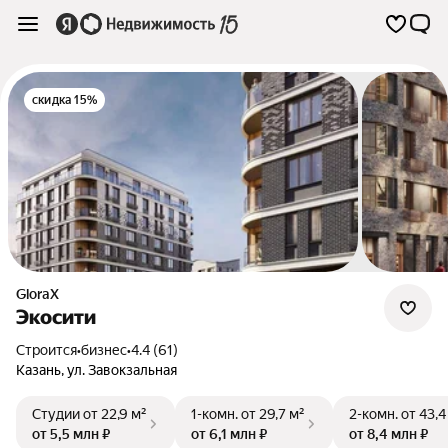
скидка 15%
GloraX
Экосити
Строится
•
бизнес
•
4.4 (61)
Казань
,
ул. Завокзальная
Студии
от 22,9 м²
1-комн.
от 29,7 м²
2-комн.
от 43,4
от 5,5 млн ₽
от 6,1 млн ₽
от 8,4 млн ₽