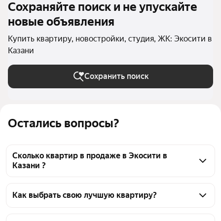
Сохраняйте поиск и не упускайте
новые объявления
Купить квартиру, новостройки, студия, ЖК: Экосити в
Казани
Сохранить поиск
Остались вопросы?
Сколько квартир в продаже в Экосити в
Казани ?
На Яндекс Недвижимости в продаже в Экосити в 
Казани 42 квартиры 42 объявления от 
Как выбрать свою лучшую квартиру?
застройщиков
Чтобы купить квартиру - студию в новостройке в 