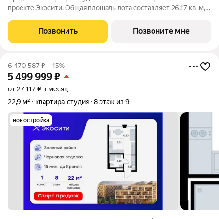
проекте Экосити. Общая площадь лота составляет 26,17 кв. м,
из которых 13,39 кв. м отведено под жилую и 5,11 кв. м под
кухонную зону. Номер квартиры - 99 Преимущества квартиры
Позвонить
Позвоните мне
в Урбан-квартале: -
6 470 587
₽
–15%
5 499 999
₽
от 27 117 ₽ в месяц
22,9 м²
квартира-студия
8 этаж из 9
новостройка