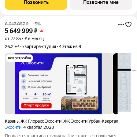
кухонную зону. Номер квартиры - 121 Преимущества квартиры
Позвонить
Позвоните мне
в Урбан-квартале: -
6 647 057
₽
–15%
5 649 999
₽
от 27 857 ₽ в месяц
26,2 м²
квартира-студия
4 этаж из 9
новостройка
Казань
,
ЖК Глоракс Экосити
,
ЖК Экосити Урбан-Квартал
Экосити
, 4 квартал 2028
Продается квартира-студия на 4-м этаже в строящемся