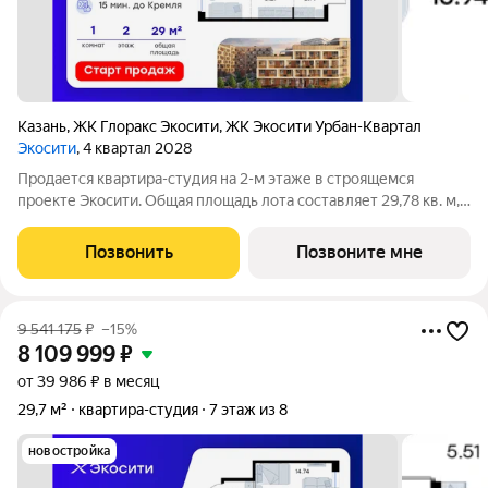
Казань
,
ЖК Глоракс Экосити
,
ЖК Экосити Урбан-Квартал
Экосити
, 4 квартал 2028
Продается квартира-студия на 2-м этаже в строящемся
проекте Экосити. Общая площадь лота составляет 29,78 кв. м,
из которых 16,94 кв. м отведено под жилую и 5,27 кв. м под
кухонную зону. Номер квартиры - 216 Преимущества
Позвонить
Позвоните мне
квартиры в Урбан-квартале: -
9 541 175
₽
–15%
8 109 999
₽
от 39 986 ₽ в месяц
29,7 м²
квартира-студия
7 этаж из 8
новостройка