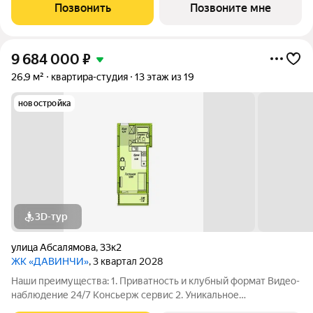
этаже Библиотека Спортивная зона Детский уголок 3.
Позвонить
Позвоните мне
Комфортный паркинг Закрытый паркинг на 1
9 684 000
₽
26,9 м²
квартира-студия
13 этаж из 19
новостройка
3D-тур
улица Абсалямова
,
33к2
ЖК «ДАВИНЧИ»
, 3 квартал 2028
Наши преимущества: 1. Приватность и клубный формат Видео-
наблюдение 24/7 Консьерж сервис 2. Уникальное
общественное пространство Чилл-зона с кинотеатром на 2