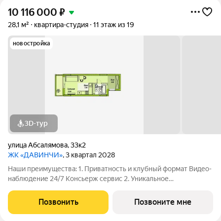
10 116 000
₽
28,1 м²
квартира-студия
11 этаж из 19
новостройка
3D-тур
улица Абсалямова
,
33к2
ЖК «ДАВИНЧИ»
, 3 квартал 2028
Наши преимущества: 1. Приватность и клубный формат Видео-
наблюдение 24/7 Консьерж сервис 2. Уникальное
общественное пространство Чилл-зона с кинотеатром на 2
этаже Библиотека Спортивная зона Детский уголок 3.
Позвонить
Позвоните мне
Комфортный паркинг Закрытый паркинг на 1