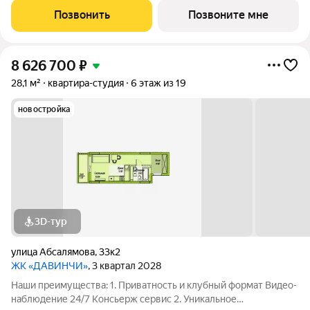
этаже Библиотека Спортивная зона Детский уголок 3.
Позвонить
Позвоните мне
Комфортный паркинг Закрытый паркинг на 1
8 626 700
₽
28,1 м²
квартира-студия
6 этаж из 19
новостройка
3D-тур
улица Абсалямова
,
33к2
ЖК «ДАВИНЧИ»
, 3 квартал 2028
Наши преимущества: 1. Приватность и клубный формат Видео-
наблюдение 24/7 Консьерж сервис 2. Уникальное