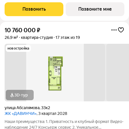
общественное пространство Чилл-зона с кинотеатром на 2
этаже Библиотека Спортивная зона Детский уголок 3.
Позвонить
Позвоните мне
Комфортный паркинг Закрытый паркинг на 1
10 760 000
₽
26,9 м²
квартира-студия
17 этаж из 19
новостройка
3D-тур
улица Абсалямова
,
33к2
ЖК «ДАВИНЧИ»
, 3 квартал 2028
Наши преимущества: 1. Приватность и клубный формат Видео-
наблюдение 24/7 Консьерж сервис 2. Уникальное