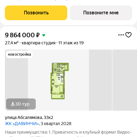
общественное пространство Чилл-зона с кинотеатром на 2
этаже Библиотека Спортивная зона Детский уголок 3.
Позвонить
Позвоните мне
Комфортный паркинг Закрытый паркинг на 1
9 864 000
₽
27,4 м²
квартира-студия
11 этаж из 19
новостройка
3D-тур
улица Абсалямова
,
33к2
ЖК «ДАВИНЧИ»
, 3 квартал 2028
Наши преимущества: 1. Приватность и клубный формат Видео-