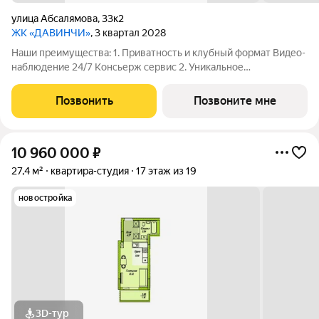
улица Абсалямова
,
33к2
ЖК «ДАВИНЧИ»
, 3 квартал 2028
Наши преимущества: 1. Приватность и клубный формат Видео-
наблюдение 24/7 Консьерж сервис 2. Уникальное
общественное пространство Чилл-зона с кинотеатром на 2
этаже Библиотека Спортивная зона Детский уголок 3.
Позвонить
Позвоните мне
Комфортный паркинг Закрытый паркинг на 1
10 960 000
₽
27,4 м²
квартира-студия
17 этаж из 19
новостройка
3D-тур