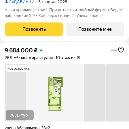
ЖК «ДАВИНЧИ»
, 3 квартал 2028
Наши преимущества: 1. Приватность и клубный формат Видео-
наблюдение 24/7 Консьерж сервис 2. Уникальное
общественное пространство Чилл-зона с кинотеатром на 2
этаже Библиотека Спортивная зона Детский уголок 3.
Позвонить
Позвоните мне
Комфортный паркинг Закрытый паркинг на 1
9 684 000
₽
26,9 м²
квартира-студия
10 этаж из 19
новостройка
3D-тур
улица Абсалямова
,
33к2