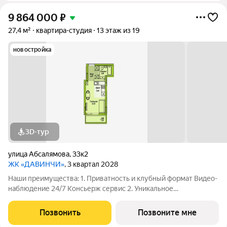
9 864 000
₽
27,4 м²
квартира-студия
13 этаж из 19
новостройка
3D-тур
улица Абсалямова
,
33к2
ЖК «ДАВИНЧИ»
, 3 квартал 2028
Наши преимущества: 1. Приватность и клубный формат Видео-
наблюдение 24/7 Консьерж сервис 2. Уникальное
общественное пространство Чилл-зона с кинотеатром на 2
этаже Библиотека Спортивная зона Детский уголок 3.
Позвонить
Позвоните мне
Комфортный паркинг Закрытый паркинг на 1