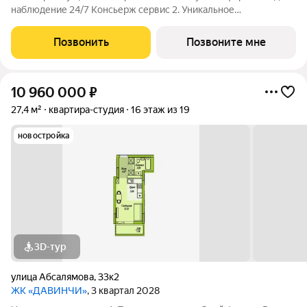
наблюдение 24/7 Консьерж сервис 2. Уникальное
общественное пространство Чилл-зона с кинотеатром на 2
этаже Библиотека Спортивная зона Детский уголок 3.
Позвонить
Позвоните мне
Комфортный паркинг Закрытый паркинг на 1
10 960 000
₽
27,4 м²
квартира-студия
16 этаж из 19
новостройка
3D-тур
улица Абсалямова
,
33к2
ЖК «ДАВИНЧИ»
, 3 квартал 2028