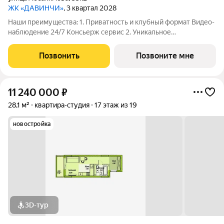
ЖК «ДАВИНЧИ»
, 3 квартал 2028
Наши преимущества: 1. Приватность и клубный формат Видео-
наблюдение 24/7 Консьерж сервис 2. Уникальное
общественное пространство Чилл-зона с кинотеатром на 2
этаже Библиотека Спортивная зона Детский уголок 3.
Позвонить
Позвоните мне
Комфортный паркинг Закрытый паркинг на 1
11 240 000
₽
28,1 м²
квартира-студия
17 этаж из 19
новостройка
3D-тур