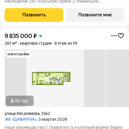
наблюдение 24/7 Консьерж сервис 2. Уникальное
общественное пространство Чилл-зона с кинотеатром на 2
этаже Библиотека Спортивная зона Детский уголок 3.
Позвонить
Позвоните мне
Комфортный паркинг Закрытый паркинг на 1
9 835 000
₽
28,1 м²
квартира-студия
8 этаж из 19
новостройка
3D-тур
улица Абсалямова
,
33к2
ЖК «ДАВИНЧИ»
, 3 квартал 2028
Наши преимущества: 1. Приватность и клубный формат Видео-