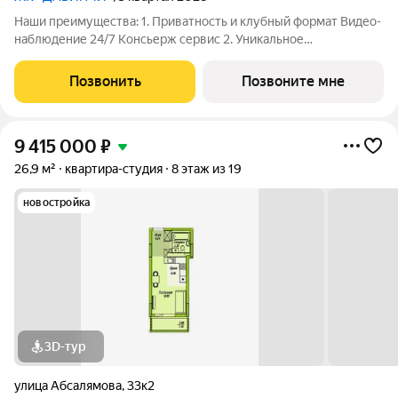
Наши преимущества: 1. Приватность и клубный формат Видео-
наблюдение 24/7 Консьерж сервис 2. Уникальное
общественное пространство Чилл-зона с кинотеатром на 2
этаже Библиотека Спортивная зона Детский уголок 3.
Позвонить
Позвоните мне
Комфортный паркинг Закрытый паркинг на 1
9 415 000
₽
26,9 м²
квартира-студия
8 этаж из 19
новостройка
3D-тур
улица Абсалямова
,
33к2