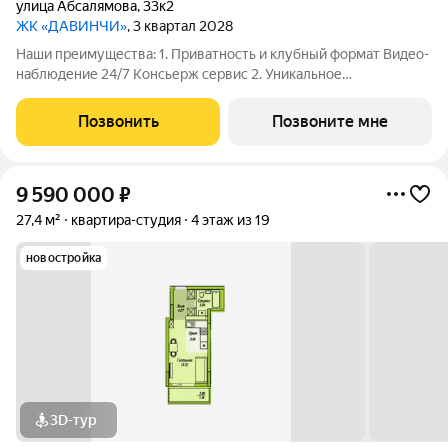
улица Абсалямова
,
33к2
ЖК «ДАВИНЧИ»
, 3 квартал 2028
Наши преимущества: 1. Приватность и клубный формат Видео-
наблюдение 24/7 Консьерж сервис 2. Уникальное
общественное пространство Чилл-зона с кинотеатром на 2
этаже Библиотека Спортивная зона Детский уголок 3.
Позвонить
Позвоните мне
Комфортный паркинг Закрытый паркинг на 1
9 590 000
₽
27,4 м²
квартира-студия
4 этаж из 19
новостройка
3D-тур