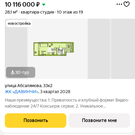
10 116 000
₽
28,1 м²
квартира-студия
10 этаж из 19
новостройка
3D-тур
улица Абсалямова
,
33к2
ЖК «ДАВИНЧИ»
, 3 квартал 2028
Наши преимущества: 1. Приватность и клубный формат Видео-
наблюдение 24/7 Консьерж сервис 2. Уникальное
общественное пространство Чилл-зона с кинотеатром на 2
этаже Библиотека Спортивная зона Детский уголок 3.
Позвонить
Позвоните мне
Комфортный паркинг Закрытый паркинг на 1