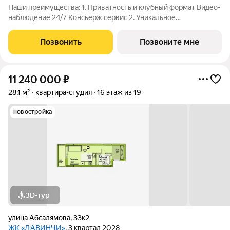
Наши преимущества: 1. Приватность и клубный формат Видео-
наблюдение 24/7 Консьерж сервис 2. Уникальное
общественное пространство Чилл-зона с кинотеатром на 2
этаже Библиотека Спортивная зона Детский уголок 3.
Позвонить
Позвоните мне
Комфортный паркинг Закрытый паркинг на 1
11 240 000
₽
28,1 м²
квартира-студия
16 этаж из 19
новостройка
3D-тур
улица Абсалямова
,
33к2
ЖК «ДАВИНЧИ»
, 3 квартал 2028