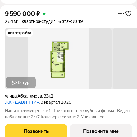
9 590 000
₽
27,4 м²
квартира-студия
6 этаж из 19
новостройка
3D-тур
улица Абсалямова
,
33к2
ЖК «ДАВИНЧИ»
, 3 квартал 2028
Наши преимущества: 1. Приватность и клубный формат Видео-
наблюдение 24/7 Консьерж сервис 2. Уникальное
общественное пространство Чилл-зона с кинотеатром на 2
этаже Библиотека Спортивная зона Детский уголок 3.
Позвонить
Позвоните мне
Комфортный паркинг Закрытый паркинг на 1