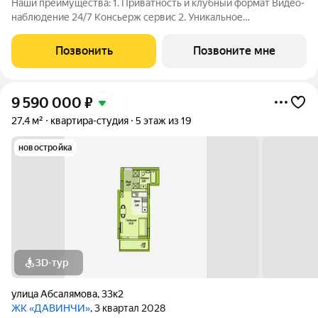
Наши преимущества: 1. Приватность и клубный формат Видео-
наблюдение 24/7 Консьерж сервис 2. Уникальное
общественное пространство Чилл-зона с кинотеатром на 2
этаже Библиотека Спортивная зона Детский уголок 3.
Позвонить
Позвоните мне
Комфортный паркинг Закрытый паркинг на 1
9 590 000
₽
27,4 м²
квартира-студия
5 этаж из 19
новостройка
3D-тур
улица Абсалямова
,
33к2
ЖК «ДАВИНЧИ»
, 3 квартал 2028