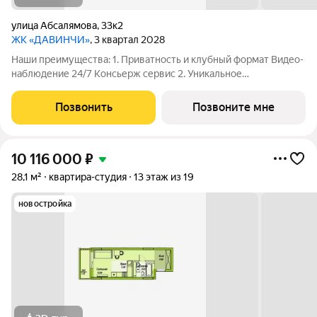
улица Абсалямова
,
33к2
ЖК «ДАВИНЧИ»
, 3 квартал 2028
Наши преимущества: 1. Приватность и клубный формат Видео-
наблюдение 24/7 Консьерж сервис 2. Уникальное
общественное пространство Чилл-зона с кинотеатром на 2
этаже Библиотека Спортивная зона Детский уголок 3.
Позвонить
Позвоните мне
Комфортный паркинг Закрытый паркинг на 1
10 116 000
₽
28,1 м²
квартира-студия
13 этаж из 19
новостройка