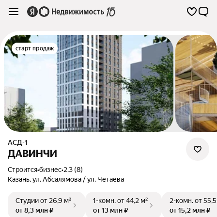
старт продаж
АСД-1
ДАВИНЧИ
Строится
•
бизнес
•
2.3 (8)
Казань
,
ул. Абсалямова / ул. Четаева
Студии
от 26,9 м²
1-комн.
от 44,2 м²
2-комн.
от 55,5
от 8,3 млн ₽
от 13 млн ₽
от 15,2 млн ₽