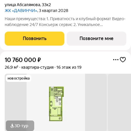
улица Абсалямова
,
33к2
ЖК «ДАВИНЧИ»
, 3 квартал 2028
Наши преимущества: 1. Приватность и клубный формат Видео-
наблюдение 24/7 Консьерж сервис 2. Уникальное
общественное пространство Чилл-зона с кинотеатром на 2
этаже Библиотека Спортивная зона Детский уголок 3.
Позвонить
Позвоните мне
Комфортный паркинг Закрытый паркинг на 1
10 760 000
₽
26,9 м²
квартира-студия
16 этаж из 19
новостройка
3D-тур