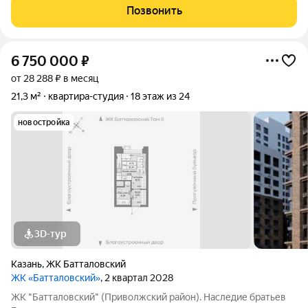
Ипотека 7,5% на 3 года для всех! 3. Семейная ипотека 3,5 % на
Позвонить
весь срок 4. Акция "Выкуп
6 750 000
₽
от 28 288 ₽ в месяц
21,3 м²
квартира-студия
18 этаж из 24
новостройка
3D-тур
Казань
,
ЖК Батталовский
ЖК «Батталовский»
, 2 квартал 2028
ЖК "Батталовский" (Приволжский район). Наследие братьев