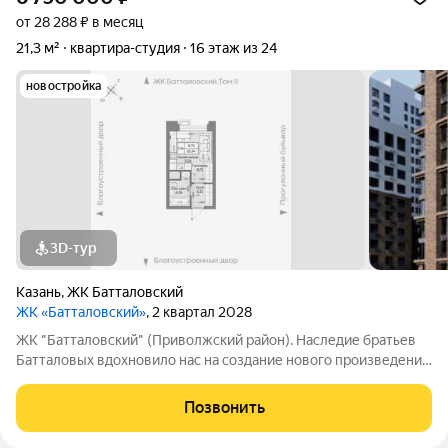
от 28 288 ₽ в месяц
21,3 м²
квартира-студия
16 этаж из 24
новостройка
3D-тур
Казань
,
ЖК Батталовский
ЖК «Батталовский»
, 2 квартал 2028
ЖК "Батталовский" (Приволжский район). Наследие братьев
Батталовых вдохновило нас на создание нового произведения
целого цикла домов «Батталовский». Многотомное издание
«Батталовский» это повествование об одной самой главной
Позвонить
истории долгой и