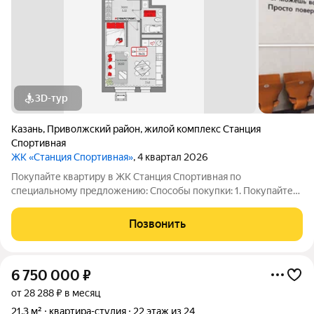
3D-тур
Казань
,
Приволжский район
,
жилой комплекс Станция
Спортивная
ЖК «Станция Спортивная»
, 4 квартал 2026
Покупайте квартиру в ЖК Станция Спортивная по
специальному предложению: Способы покупки: 1. Покупайте
выгодно: ипотека под 13,9% на весь срок уже доступна! 2.
Ипотека 7,5% на 3 года для всех! 3. Семейная ипотека 3,5 % на
Позвонить
весь срок 4. Акция "Выкуп
6 750 000
₽
от 28 288 ₽ в месяц
21,3 м²
квартира-студия
22 этаж из 24