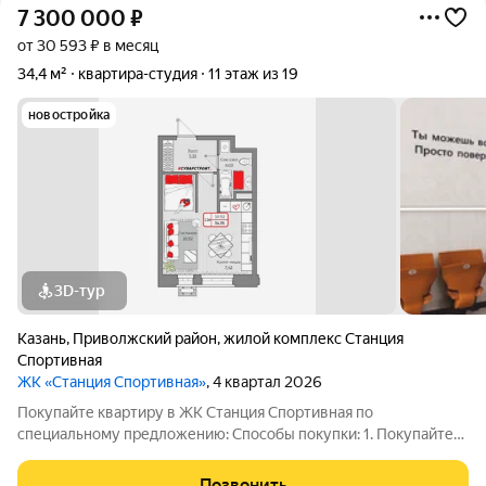
7 300 000
₽
от 30 593 ₽ в месяц
34,4 м²
квартира-студия
11 этаж из 19
новостройка
3D-тур
Казань
,
Приволжский район
,
жилой комплекс Станция
Спортивная
ЖК «Станция Спортивная»
, 4 квартал 2026
Покупайте квартиру в ЖК Станция Спортивная по
специальному предложению: Способы покупки: 1. Покупайте
выгодно: ипотека под 13,9% на весь срок уже доступна! 2.
Ипотека 7,5% на 3 года для всех! 3. Семейная ипотека 3,5 % на
Позвонить