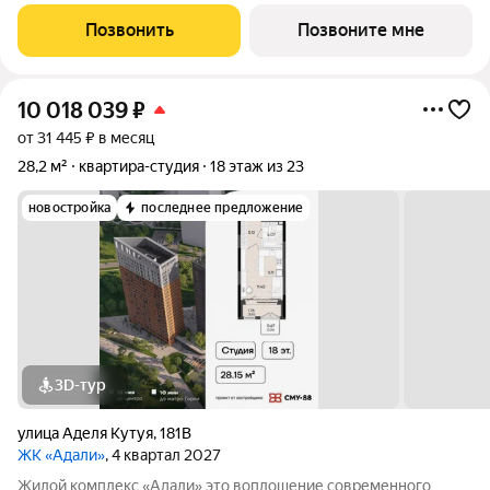
15 минут до метро, ТЦ «Мега» и «Южный» в 10 минутах
пешком, аэропорт 25 минут на авто. Рядом фитнес-клубы,
Позвонить
Позвоните мне
медицинские центры и
10 018 039
₽
от 31 445 ₽ в месяц
28,2 м²
квартира-студия
18 этаж из 23
новостройка
последнее предложение
3D-тур
улица Аделя Кутуя
,
181В
ЖК «Адали»
, 4 квартал 2027
Жилой комплекс «Адали» это воплощение современного