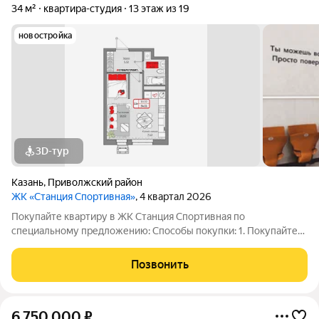
34 м²
квартира-студия
13 этаж из 19
новостройка
3D-тур
Казань
,
Приволжский район
ЖК «Станция Спортивная»
, 4 квартал 2026
Покупайте квартиру в ЖК Станция Спортивная по
специальному предложению: Способы покупки: 1. Покупайте
выгодно: ипотека под 13,9% на весь срок уже доступна! 2.
Ипотека 7,5% на 3 года для всех! 3. Семейная ипотека 3,5 % на
Позвонить
весь срок 4. Акция "Выкуп
6 750 000
₽