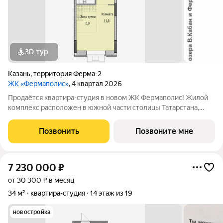
3D-тур
Казань
,
территория Ферма-2
ЖК «Фермаполис»
, 4 квартал 2026
Продаётся квартира-студия в новом ЖК Фермаполис! Жилой
комплекс расположен в южной части столицы Татарстана,
среди уютного жилого района, вблизи озера Верхний Кабан,
недалеко от выезда на Фермское шоссе и Тихорецкую улицу.
Позвонить
Позвоните мне
До передачи квартиры
7 230 000
₽
от 30 300 ₽ в месяц
34 м²
квартира-студия
14 этаж из 19
новостройка