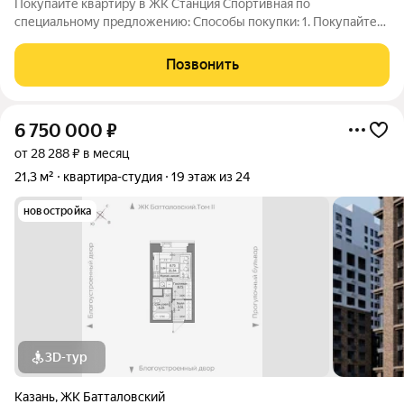
Покупайте квартиру в ЖК Станция Спортивная по
специальному предложению: Способы покупки: 1. Покупайте
выгодно: ипотека под 13,9% на весь срок уже доступна! 2.
Ипотека 7,5% на 3 года для всех! 3. Семейная ипотека 3,5 % на
Позвонить
весь срок 4. Акция "Выкуп
6 750 000
₽
от 28 288 ₽ в месяц
21,3 м²
квартира-студия
19 этаж из 24
новостройка
3D-тур
Казань
,
ЖК Батталовский