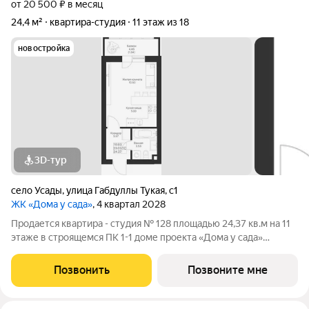
от 20 500 ₽ в месяц
24,4 м²
квартира-студия
11 этаж из 18
новостройка
3D-тур
село Усады
,
улица Габдуллы Тукая
,
с1
ЖК «Дома у сада»
, 4 квартал 2028
Продается квартира - студия № 128 площадью 24,37 кв.м на 11
этаже в строящемся ПК 1-1 доме проекта «Дома у сада»
компании «Aк Барс Дом». ЖК ДОМА У САДА это современный
жилой комплекс с развитой инфраструктурой, прекрасными
Позвонить
Позвоните мне
видами и удобным