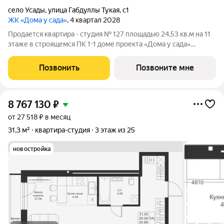
село Усады
,
улица Габдуллы Тукая
,
с1
ЖК «Дома у сада»
, 4 квартал 2028
Продается квартира - студия № 127 площадью 24,53 кв.м на 11
этаже в строящемся ПК 1-1 доме проекта «Дома у сада»
компании «Aк Барс Дом». ЖК ДОМА У САДА это современный
жилой комплекс с развитой инфраструктурой, прекрасными
Позвонить
Позвоните мне
видами и удобным
8 767 130
₽
от 27 518 ₽ в месяц
31,3 м²
квартира-студия
3 этаж из 25
новостройка