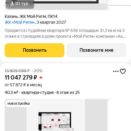
3D-тур
Казань
,
ЖК Мой Ритм
,
ПК14
ЖК «Мой Ритм»
, 3 квартал 2027
Продается студийная квартира № 636 площадью 31,3 кв.м на 3
этаже в строящемся доме проекта «Мой Ритм» компании «Ак
Барс Дом». ЖК «МОЙ РИТМ» современный жилой комплекс в
одном из лучших районов Казани, на пересечении пр. Победы
Позвонить
Позвоните мне
и ул. Сахарова, рядом
13 809 098
₽
–20%
11 047 279
₽
от 57 872 ₽ в месяц
40,3 м²
квартира-студия
8 этаж из 25
новостройка