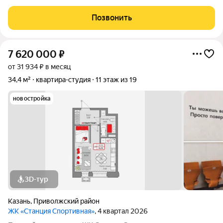
целого цикла домов «Батталовский». Многотомное издание
«Батталовский» это повествование об одной самой главной
Позвонить
истории долгой и
7 620 000
₽
от 31 934 ₽ в месяц
34,4 м²
квартира-студия
11 этаж из 19
новостройка
3D-тур
Казань
,
Приволжский район
ЖК «Станция Спортивная»
, 4 квартал 2026