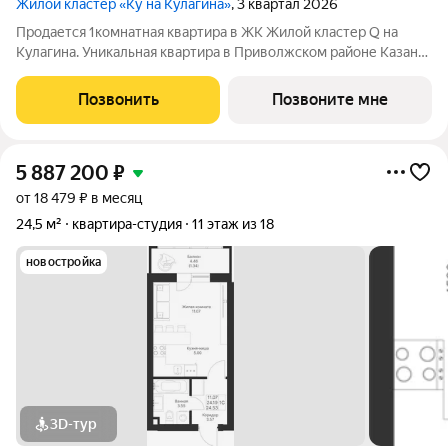
Жилой кластер «Ку на Кулагина»
, 3 квартал 2026
Продается 1комнатная квартира в ЖК Жилой кластер Q на
Кулагина. Уникальная квартира в Приволжском районе Казани,
где тишина спального района сочетается с близостью к центру.
Собственный детский сад, школа, дворы-парки с сенсорными
Позвонить
Позвоните мне
игровыми и
5 887 200
₽
от 18 479 ₽ в месяц
24,5 м²
квартира-студия
11 этаж из 18
новостройка
3D-тур