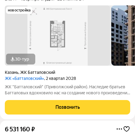
новостройка
3D-тур
Казань
,
ЖК Батталовский
ЖК «Батталовский»
, 2 квартал 2028
ЖК "Батталовский" (Приволжский район). Наследие братьев
Батталовых вдохновило нас на создание нового произведения
целого цикла домов «Батталовский». Многотомное издание
«Батталовский» это повествование об одной самой главной
Позвонить
истории долгой и
6 531 160
₽