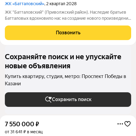
ЖК «Батталовский»
, 2 квартал 2028
ЖК "Батталовский" (Приволжский район). Наследие братьев
Батталовых вдохновило нас на создание нового произведения
целого цикла домов «Батталовский». Многотомное издание
«Батталовский» это повествование об одной самой главной
Позвонить
истории долгой и
Сохраняйте поиск и не упускайте
новые объявления
Купить квартиру, студия, метро: Проспект Победы в
Казани
Сохранить поиск
7 550 000
₽
от 31 641 ₽ в месяц