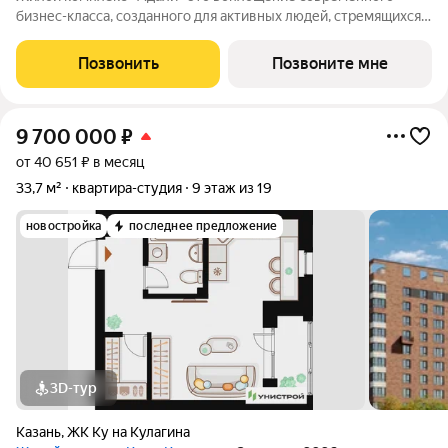
бизнес-класса, созданного для активных людей, стремящихся к
самовыражению. Квартиры с гибкой планировкой станут
холстом для реализации ваших идей. 3 дома 10/24 этажа
Позвонить
Позвоните мне
потолки от 2,9 м 545 квартир
9 700 000
₽
от 40 651 ₽ в месяц
33,7 м²
квартира-студия
9 этаж из 19
новостройка
последнее предложение
3D-тур
Казань
,
ЖК Ку на Кулагина