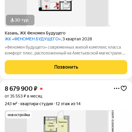
3D-тур
Казань
,
ЖК Феномен Будущего
ЖК «ФЕНОМЕН БУДУЩЕГО»
, 3 квартал 2028
«Феномен будущего» современных жилой комплекс класса
комфорт плюс, расположенный на Аметьевской магистрали на
территории бывшего завода «Кулон». В наличии квартиры в
первой очереди, состоящей из 3 секций переменной
Позвонить
этажности: 1 очередь: секция А 25
8 679 900
₽
от 35 553 ₽ в месяц
24,1 м²
квартира-студия
12 этаж из 14
новостройка