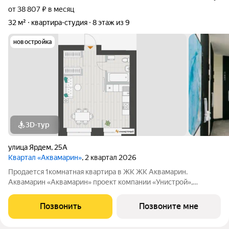
от 38 807 ₽ в месяц
32 м²
квартира-студия
8 этаж из 9
новостройка
3D-тур
улица Ярдем
,
25А
Квартал «Аквамарин»
, 2 квартал 2026
Продается 1комнатная квартира в ЖК ЖК Аквамарин.
Аквамарин «Аквамарин» проект компании «Унистрой»,
расположенный в тихом месте у озера, всего в 30 метрах от
воды. Парк, набережная и озеро для рыбалки создают
Позвонить
Позвоните мне
атмосферу загородного уикенда в 5 минутах