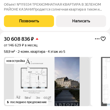
Объект №119334 ТРЕХКОМНАТНАЯ КВАРТИРА В ЗЕЛЕНОМ
РАЙОНЕ КАЗАНИПродается солнечная квартира в тихом и
благополучном районе города в окружение нового жилого
фонда. Квартира под ремонт в кирпичном доме, подойдет для
Позвонить
Написать
молодой семьи с детьми, так и для
30 608 836
₽
от 146 629 ₽ в месяц
58,9 м²
2-комн. квартира
4 этаж из 5
новостройка
последнее предложение