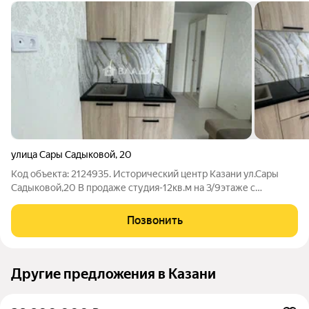
улица Сары Садыковой
,
20
Код объекта: 2124935. Исторический центр Казани ул.Сары
Садыковой,20 В продаже студия-12кв.м на 3/9этаже с
ремонтом, мебелью, техникой (холодильник, варочная панель,
стир.машина) Есть все для комфортной жизни! В подъезде
Позвонить
чистота, порядок, есть
Другие предложения в Казани