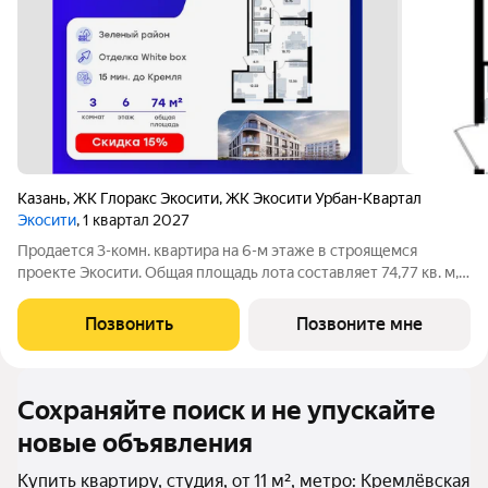
Казань
,
ЖК Глоракс Экосити
,
ЖК Экосити Урбан-Квартал
Экосити
, 1 квартал 2027
Продается 3-комн. квартира на 6-м этаже в строящемся
проекте Экосити. Общая площадь лота составляет 74,77 кв. м,
из которых 42,54 кв. м отведено под жилую и 18,70 кв. м под
кухонную зону. Номер квартиры - 353 Преимущества
Позвонить
Позвоните мне
квартиры в Урбан-квартале:
Сохраняйте поиск и не упускайте
новые объявления
Купить квартиру, студия, от 11 м², метро: Кремлёвская