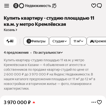
Купить квартиру - студию площадью 11
кв.м. у метро Кремлёвская
Казань
AI
Фильтры
Студия
11 м²
Кремл
3
4 предложения
•
по актуальности
Купить квартиру-студию площадью 11 кв.м. у метро
Кремлёвская в Казани — 4 объявления от агентств и
собственников по продаже квартир-студий по цене от
2 600 000 ₽ до 3 970 000 ₽ на Яндекс Недвижимости. В
нашем каталоге предложения площадью от 11 м² до 12 м² в
новостройках и вторичном жилье — фото, планировки и
характеристики.
3 970 000
₽