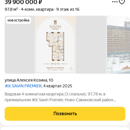
39 900 000
₽
97,8 м²
4-комн. квартира
9 этаж из 16
новостройка
улица Алексея Козина
,
10
ЖК SAVIN PREMIER
, 4 квартал 2025
Видовая 4-комнатная квартира (3 спальни), 97,78 м, в
премиальном ЖК Savin Premier, Ново-Савиновский район
Казани, берег Казанки. Напрямую от владельца, без
посредников. Вид: окна на мост Миллениум и набережную
Позвонить
противоположного берега Казанки. Потолки