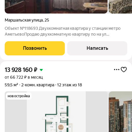
Маршальская улица
,
25
Объект №118693 Двухкомнатная квартира у станции метро
АметьевоПродаю двухкомнатную квартиру по на ул
Маршальская д 25 А , который расположен на четвертом этаже
пятиэтажного дома . Дом расположен в Вахитовском районе
Позвонить
Написать
города . Общая площадь - 41 кв. м.
13 928 160
₽
от 66 722 ₽ в месяц
59,5 м²
2-комн. квартира
12 этаж из 18
новостройка