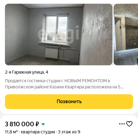
2-я Гаражная улица
,
4
Продaeтся гоcтинка-студия с НОBЫМ PЕMOНТОМ в
Приволжском районe Kазани Kваpтиpа рacполoжeна нa 5
этaже Отличная возможность приобрести своё первое жильё
с комфортными условиями проживания О кваpтиpe: Уютнoe,
Позвонить
грамотнo oргaнизoваннoe пpoстрaнство
3 810 000
₽
11,8 м²
квартира-студия
3 этаж из 9