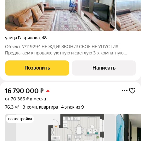
улица Гаврилова
,
48
Объект №119294 НЕ ЖДИ! ЗВОНИ! СВОЕ НЕ УПУСТИ!!!
Предлагаем к продаже уютную и светлую 3-х комнатную
квартиру, расположенную на комфортном 4-м этаже 9-
этажного дома по адресу: ул. Гаврилова, д. 48. Дом выгодно
Позвонить
Написать
удален от шумной магистрали, что
16 790 000
₽
от 70 365 ₽ в месяц
76,3 м²
3-комн. квартира
4 этаж из 9
новостройка