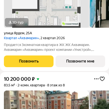
3D-тур
улица Ярдем
,
25А
Квартал «Аквамарин»
, 2 квартал 2026
Продается 3комнатная квартира в ЖК ЖК Аквамарин.
Аквамарин «Аквамарин» проект компании «Унистрой»,
расположенный в тихом месте у озера, всего в 30 метрах от
воды. Парк, набережная и озеро для рыбалки создают
Позвонить
Позвоните мне
атмосферу загородного уикенда в 5 минутах
10 200 000
₽
83,5 м²
2-комн. квартира
8 этаж из 8