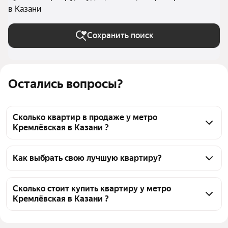
в Казани
Сохранить поиск
Остались вопросы?
Сколько квартир в продаже у метро
Кремлёвская в Казани ?
На Яндекс Недвижимости в продаже у метро 
Кремлёвская в Казани 4 квартиры, из них 4 
Как выбрать свою лучшую квартиру?
объявления от агентств
Чтобы купить квартиру - студию площадью 11 кв.м. 
у метро Кремлёвская, воспользуйтесь тепловой 
Сколько стоит купить квартиру у метро
Кремлёвская в Казани ?
картой для оценки инфраструктуры и 
транспортной доступности в выбранном районе у 
Цена за квадратный метр
220 833 — 360 909 ₽
метро Кремлёвская в Казани