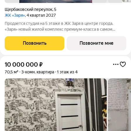
Щербаковский переулок
,
5
ЖК «Заря»
, 4 квартал 2027
Продается студия на 5 этаже в ЖК Заря в центре города.
«Заря» новый жилой комплекс премиум-класса в самом
центре Казани, где современная архитектура сочетается с
высоким уровнем комфорта и продуманной инфраструктурой.
Позвонить
Позвоните мне
Проект объединяет 9 корпусов
10 000 000
₽
70,5 м²
3-комн. квартира
1 этаж из 4