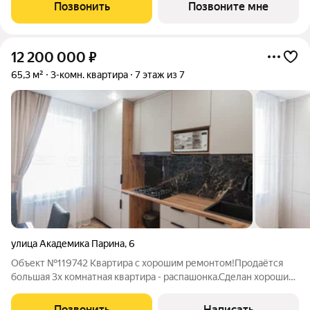
ДДУ, возможна ипотека. Премиальная недвижимость в Казани
Позвонить
Позвоните мне
от федерального застройщика.
12 200 000
₽
65,3 м²
3-комн. квартира
7 этаж из 7
улица Академика Парина
,
6
Объект №119742 Квартира с хорошим ремонтом!Продаётся
большая 3х комнатная квартира - распашонка.Сделан хороший
ремонт. Заменена электрика, выравнены стены, выполнена
стяжка пола. Установлен бойлер для нагрева воды, в летнее
Позвонить
Написать