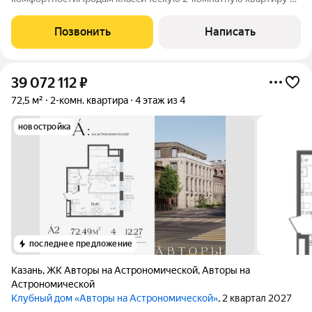
адресу: Маршрутная, дом 15 корпус 3 Лучшая она по многим
причинам: Отличная планировка общей площадью 50,2кв.м (по
Позвонить
Написать
выписке из ЕГРН без учета
39 072 112
₽
72,5 м²
2-комн. квартира
4 этаж из 4
новостройка
последнее предложение
Казань
,
ЖК Авторы на Астрономической
,
Авторы на
Астрономической
Клубный дом «Авторы на Астрономической»
, 2 квартал 2027