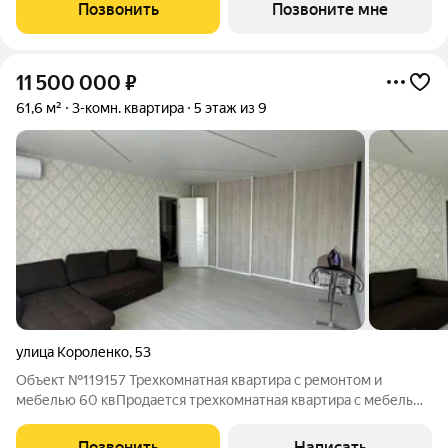
возможна ипотека. Квартира в жилом комплексе премиум-
Позвонить
Позвоните мне
класса «Резиденция ДАН» от
11 500 000
₽
61,6 м²
3-комн. квартира
5 этаж из 9
улица Короленко
,
53
Объект №119157 Трехкомнатная квартира с ремонтом и
мебелью 60 квПродается трехкомнатная квартира с мебелью
и хорошим ремонтом в Ново-Савиновском районе города
Казани. Квартира чистая, хороший современный ремонт и
Позвонить
Написать