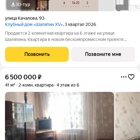
3D-тур
улица Качалова
,
93
Клубный дом «Шаляпин XV»
, 3 квартал 2026
Продается 2-комнатная квартира на 6 этаже на улице
Шаляпина. Квартира в новом бескомпромиссном проекте
Клубный дом "Шаляпин XV". Новая локация на карте жилых
комплексов премиум-класса в Казани. Всего 116 квартир, 10
Позвонить
Позвоните мне
этажей и закрытый двор-парк.
6 500 000
₽
41 м²
2-комн. квартира
4 этаж из 6