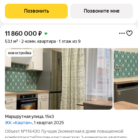
для проживания рядом с благоустроенной набережной Волги
в 15 минутах от Кремля. Благоустроенный двор на стилобате с
Позвонить
Позвоните мне
богатой растительной
11 860 000
₽
53,1 м²
2-комн. квартира
1 этаж из 9
новостройка
Маршрутная улица
,
15к3
ЖК «Каштан»
, 1 квартал 2025
Объект №116430 Лучшая 2комнатная в доме повышенной
комфортностиПродам классическую 2-комнатную квартиру по