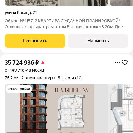
улица Восход
,
21
Объект №115712 КВАРТИРА С УДАЧНОЙ ПЛАНИРОВКОЙ!
Отличная квартира с ремонтом Высокие потолки 3.20м. Две
квартиры на площадке - в подъезде 8 квартир
Благоустроенный огороженный двор с парковкой и детской
Позвонить
Написать
площадкой Заезжай и живи. Все собственники
35 724 936
₽
от 149 718 ₽ в месяц
76,2 м²
2-комн. квартира
6 этаж из 10
новостройка