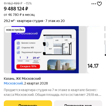
11 162 499
₽
–15%
9 488 124
₽
от 46 780 ₽ в месяц
29,2 м²
квартира-студия
7 этаж из 20
новостройка
Казань
,
ЖК Московский
Московский
, 2 квартал 2028
Продается квартира-студия на 7-м этаже в квартале бизнес-
класса Московский. Общая площадь лота составляет 29,18 кв.
м, из которых 14,17 кв. м отведено под жилую и 6,03 кв. м под
кухонную зону. Номер квартиры - 425 Московский это
Позвонить
Позвоните мне