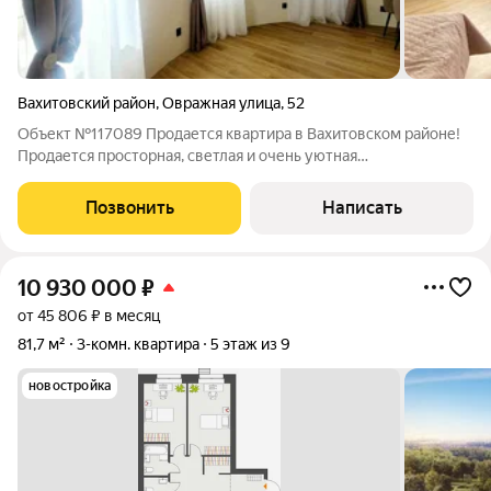
Вахитовский район
,
Овражная улица
,
52
Объект №117089 Продается квартира в Вахитовском районе!
Продается просторная, светлая и очень уютная
квартира(апартаменты).Просторная и продуманная
планировка, много солнечного света. В квартире сделан новый
Позвонить
Написать
ремонт. Квартира укомплектована всей
10 930 000
₽
от 45 806 ₽ в месяц
81,7 м²
3-комн. квартира
5 этаж из 9
новостройка