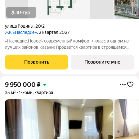
3D-тур
улица Родины
,
20/2
ЖК «Наследие»
, 2 квартал 2027
«Наследие.Новое» современный комфорт+ класс в одном из
лучших районов Казани! Продаётся квартира в строящемся
жилом комплексе «Наследие.Новое» от надёжного
застройщика СЗ «Глобал Плюс». Расположение: Советский
Позвонить
Позвоните мне
район, ул. Родины, 20 (рядом ул. Аделя
9 950 000
₽
35 м²
1-комн. квартира