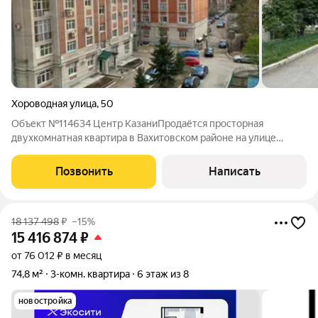
Хороводная улица
,
50
Объект №114634 Центр КазаниПродаётся просторная
двухкомнатная квартира в Вахитовском районе на улице
Хороводной дом 50! Идеально подойдёт как для своего
проживания, так и для сдачи в аренду. Квартира расположена в
Позвонить
Написать
современном, кирпичном доме 2009
18 137 498
₽
–15%
15 416 874
₽
от 76 012 ₽ в месяц
74,8 м²
3-комн. квартира
6 этаж из 8
новостройка