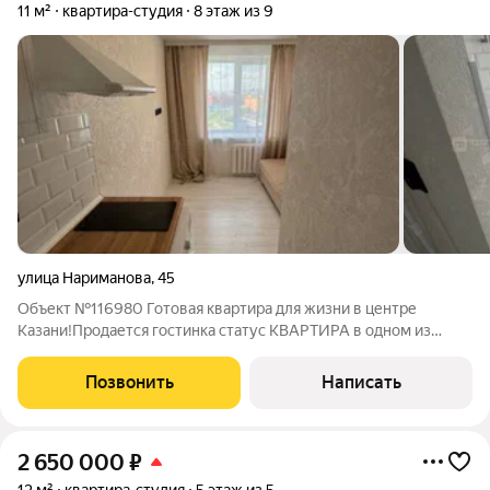
11 м²
квартира-студия
8 этаж из 9
улица Нариманова
,
45
Объект №116980 Готовая квартира для жизни в центре
Казани!Продается гостинка статус КВАРТИРА в одном из
самых востребованных районов города -Вахитовский район!
Прекрасные видовые характеристики на Кул Шариф и
Позвонить
Написать
Казанский Кремль!Дом кирпичный, в доме
2 650 000
₽