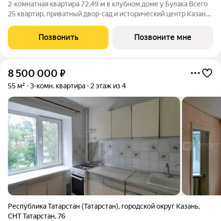
2-комнатная квартира 72,49 м в клубном доме у Булака Всего
25 квартир, приватный двор-сад и исторический центр Казани
клубный дом «Авторы на Астрономической» создан для тех,
кто выбирает редкость, архитектуру и качество каждой
Позвонить
Позвоните мне
детали. Продаётся
8 500 000
₽
55 м²
3-комн. квартира
2 этаж из 4
Республика Татарстан (Татарстан)
,
городской округ Казань
,
СНТ Татарстан
,
76