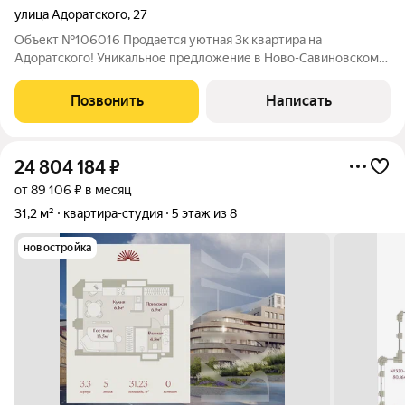
улица Адоратского
,
27
Объект №106016 Продается уютная 3к квартира на
Адоратского! Уникальное предложение в Ново-Савиновском
районе города Казани на улице Адоратского. Продается: 3
комнатная квартира с хорошим ремонтом в кирпичном доме с
Позвонить
Написать
удобным расположением. Общая
24 804 184
₽
от 89 106 ₽ в месяц
31,2 м²
квартира-студия
5 этаж из 8
новостройка