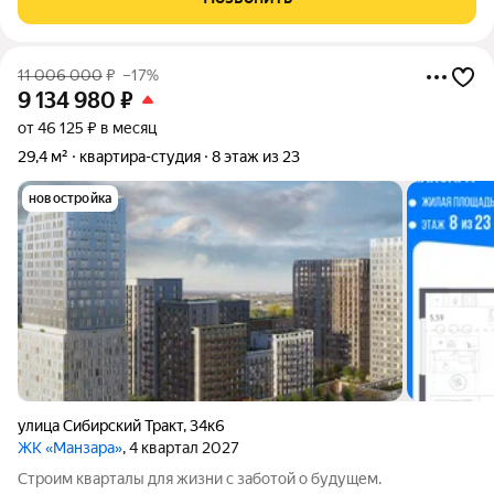
Собcтвенный санузeл,
11 006 000
₽
–17%
9 134 980
₽
от 46 125 ₽ в месяц
29,4 м²
квартира-студия
8 этаж из 23
новостройка
улица Сибирский Тракт
,
34к6
ЖК «Манзара»
, 4 квартал 2027
Строим кварталы для жизни с заботой о будущем.