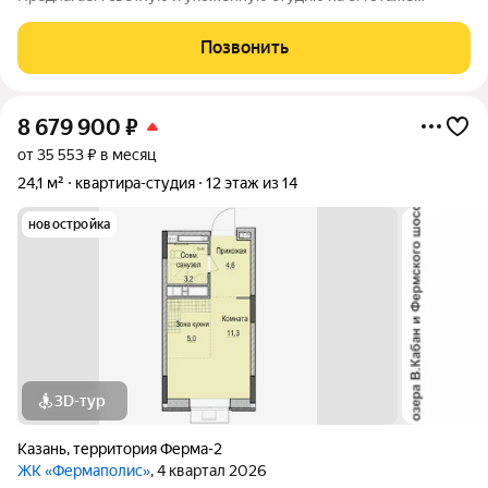
9этажного дома. Чистая продажа квартира без долгов и
обременений, в собственности более 5 лет. Преимущества
Позвонить
квартиры: Удобная и
8 679 900
₽
от 35 553 ₽ в месяц
24,1 м²
квартира-студия
12 этаж из 14
новостройка
3D-тур
Казань
,
территория Ферма-2
ЖК «Фермаполис»
, 4 квартал 2026