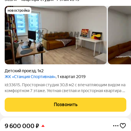
новостройка
Детский проезд
,
1к2
ЖК «Станция Спортивная»
, 1 квартал 2019
id:33615. Просторная студия 30,8 м2 с впечатляющим видом на
комфортном 7 этаже. Уютная светлая и просторная квартира с
отличным видом из остекленной лоджии. Практичная
планировка, большие площади комнаты и санузла. Тепло
Позвонить
зимой и прохладно летом, есть
9 600 000
₽