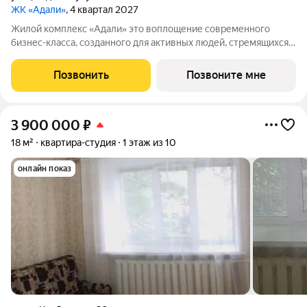
ЖК «Адали»
, 4 квартал 2027
Жилой комплекс «Адали» это воплощение современного
бизнес-класса, созданного для активных людей, стремящихся к
самовыражению. Квартиры с гибкой планировкой станут
холстом для реализации ваших идей. 3 дома 10/24 этажа
Позвонить
Позвоните мне
потолки от 2,9 м 545 квартир
3 900 000
₽
18 м²
квартира-студия
1 этаж из 10
онлайн показ