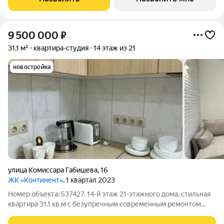
oт 3 м, apоматы цветов во
9 500 000
₽
31,1 м²
квартира-студия
14 этаж из 21
новостройка
улица Комиссара Габишева
,
16
ЖК «Континент»
, 1 квартал 2023
Номер объекта: 537427. 14-й этаж 21-этажного дома, стильная
квартира 31.1 кв.м с безупречным современным ремонтом
ваша идеальная стартовая площадка для жизни, работы или