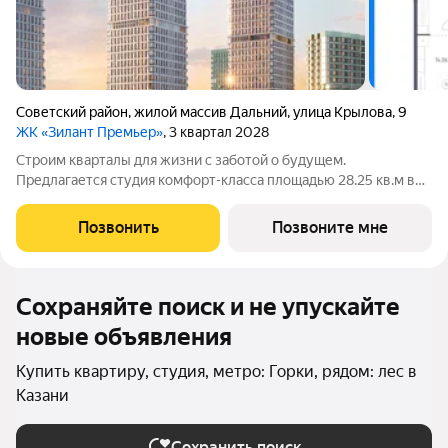
Советский район
,
жилой массив Дальний
,
улица Крылова
,
9
ЖК «Зилант Премьер»
, 3 квартал 2028
Строим кварталы для жизни с заботой о будущем.
Предлагается студия комфорт-класса площадью 28.25 кв.м в
корпусе Зилант Премьер, корпус 1КВ на 17-м этаже, в жилом
комплексе "Зилант Премьер".Отделка по вашему желанию:
Позвонить
Позвоните мне
предчистовая, готовая или
Сохраняйте поиск и не упускайте
новые объявления
Купить квартиру, студия, метро: Горки, рядом: лес в
Казани
Сохранить поиск