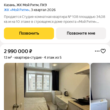
Казань
,
ЖК Мой Ритм
,
ПК9
ЖК «Мой Ритм»
, 3 квартал 2026
Продается Студия-комнатная квартира № 108 площадью 34,08
кв.м на 10 этаже в строящемся доме проекта «Мой Ритм»
компании «Ак Барс Дом». ЖК «МОЙ РИТМ» современный
жилой комплекс в одном из лучших районов Казани, на
Позвонить
Позвоните мне
пересечении пр. Победы и ул.
2 990 000
₽
13 м²
квартира-студия
4 этаж из 5