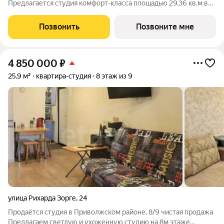
Предлагается студия комфорт-класса площадью 29.36 кв.м в
корпусе Манзара, корпус 1КВ на 8-м этаже, в жилом комплексе
"Манзара".Выбирайте свое место для счастливой жизни: от
Позвонить
Позвоните мне
уютной однокомнатной до
4 850 000
₽
25,9 м²
квартира-студия
8 этаж из 9
улица Рихарда Зорге
,
24
Продаётся студия в Приволжском районе, 8/9 чистая продажа
Предлагаем светлую и ухоженную студию на 8м этаже