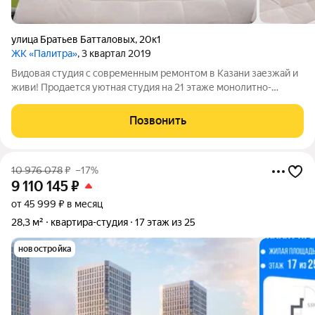
улица Братьев Батталовых
,
20к1
ЖК «Палитра»
, 3 квартал 2019
Видовая студия с современным ремонтом в Казани заезжай и
живи! Продается уютная студия на 21 этаже монолитно-
кирпичного дома в Приволжском районе Казани. Высокий
этаж обеспечивает потрясающий вид из окна, много света и
Позвонить
отсутствие шума от городских
10 976 078
₽
–17%
9 110 145
₽
от 45 999 ₽ в месяц
28,3 м²
квартира-студия
17 этаж из 25
новостройка