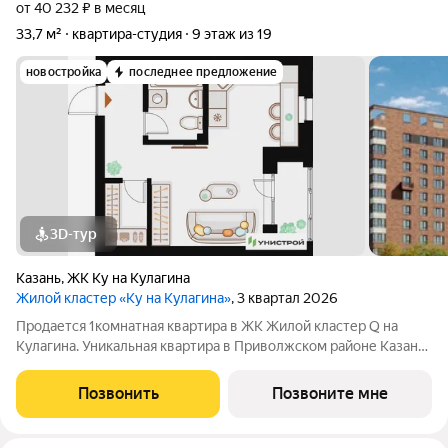
от 40 232 ₽ в месяц
33,7 м²
квартира-студия
9 этаж из 19
новостройка
последнее предложение
3D-тур
Казань
,
ЖК Ку на Кулагина
Жилой кластер «Ку на Кулагина»
, 3 квартал 2026
Продается 1комнатная квартира в ЖК Жилой кластер Q на
Кулагина. Уникальная квартира в Приволжском районе Казани,
где тишина спального района сочетается с близостью к центру.
Собственный детский сад, школа, дворы-парки с сенсорными
Позвонить
Позвоните мне
игровыми и