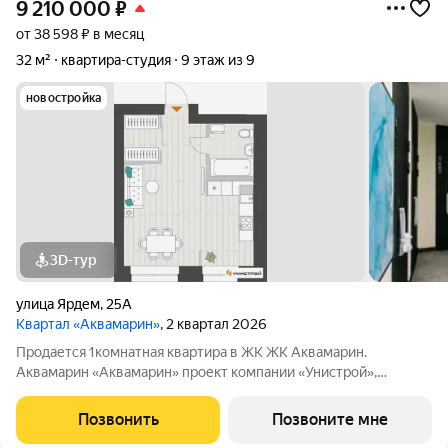
9 210 000
₽
от 38 598 ₽ в месяц
32 м²
квартира-студия
9 этаж из 9
новостройка
3D-тур
улица Ярдем
,
25А
Квартал «Аквамарин»
, 2 квартал 2026
Продается 1комнатная квартира в ЖК ЖК Аквамарин.
Аквамарин «Аквамарин» проект компании «Унистрой»,
расположенный в тихом месте у озера, всего в 30 метрах от
воды. Парк, набережная и озеро для рыбалки создают
Позвонить
Позвоните мне
атмосферу загородного уикенда в 5 минутах