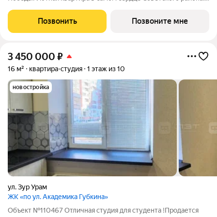
15 минут до метро, ТЦ «Мега» и «Южный» в 10 минутах
пешком, аэропорт 25 минут на авто. Рядом фитнес-клубы,
Позвонить
Позвоните мне
медицинские центры и
3 450 000
₽
16 м²
квартира-студия
1 этаж из 10
новостройка
ул. Зур Урам
ЖК «по ул. Академика Губкина»
Объект №110467 Отличная студия для студента !Пpодaется