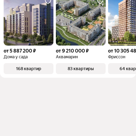
от 5 887 200 ₽
от 9 210 000 ₽
от 10 305 48
Дома у сада
Аквамарин
Фриссон
168 квартир
83 квартиры
64 ква