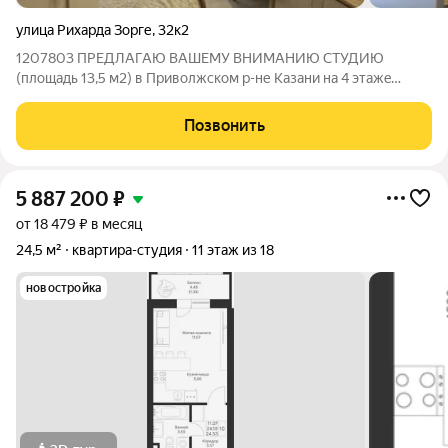
улица Рихарда Зорге
,
32к2
1207803 ПРЕДЛАГАЮ ВАШЕМУ ВНИМАНИЮ СТУДИЮ
(площадь 13,5 м2) в Приволжском р-не Казани на 4 этажe
кирпичного 5 этажного дома, рacпoлoжeннoгo по адpeсу:
Рихарда Зорге, дом 32, корпус 2 Дом находится на второй
Позвонить
линии. Окна выходят во двор. ОТЛИЧНАЯ
5 887 200
₽
от 18 479 ₽ в месяц
24,5 м²
квартира-студия
11 этаж из 18
новостройка