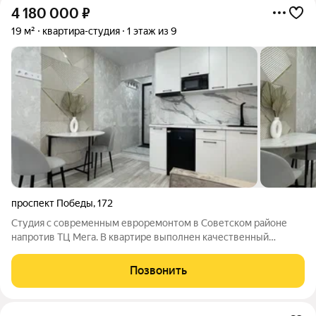
4 180 000
₽
19 м²
квартира-студия
1 этаж из 9
проспект Победы
,
172
Cтудия с современным евроремонтом в Советском районе
напротив ТЦ Мега. В квартире выполнен качественный
ремонт: в ванной и прихожей уложены тёплые полы. Кухонная
зона оборудована всей необходимой техникой холодильник,
Позвонить
микроволновая печь,