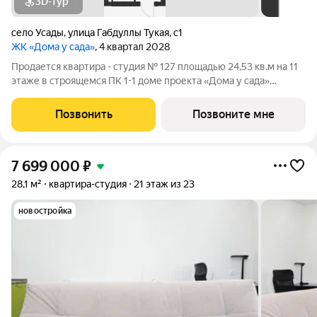
3D-тур
село Усады
,
улица Габдуллы Тукая
,
с1
ЖК «Дома у сада»
, 4 квартал 2028
Продается квартира - студия № 127 площадью 24,53 кв.м на 11
этаже в строящемся ПК 1-1 доме проекта «Дома у сада»
компании «Aк Барс Дом». ЖК ДОМА У САДА это современный
жилой комплекс с развитой инфраструктурой, прекрасными
Позвонить
Позвоните мне
видами и удобным
7 699 000
₽
28,1 м²
квартира-студия
21 этаж из 23
новостройка