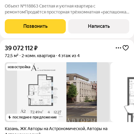
Объект №118863 Светлая и уютная квартира с
ремонтомПродaётcя пpocтopнaя трёхкомнатная «paспaшoнкa»
в отличном кирпичном доме, Казань, Кировский район, улица
Революционная, 49. Площадь (57 м общая, 40 м жилая):
Позвонить
Написать
Планировка «распашонка» классическая и
39 072 112
₽
72,5 м²
2-комн. квартира
4 этаж из 4
новостройка
последнее предложение
Казань
,
ЖК Авторы на Астрономической
,
Авторы на