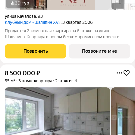
3D-тур
улица Качалова
,
93
Клубный дом «Шаляпин XV»
, 3 квартал 2026
Продается 2-комнатная квартира на 6 этаже на улице
Шаляпина. Квартира в новом бескомпромиссном проекте
Клубный дом "Шаляпин XV". Новая локация на карте жилых
комплексов премиум-класса в Казани. Всего 116 квартир, 10
Позвонить
Позвоните мне
этажей и закрытый двор-парк.
8 500 000
₽
55 м²
3-комн. квартира
2 этаж из 4