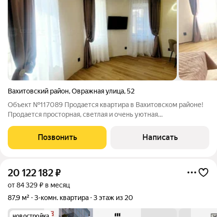
Вахитовский район
,
Овражная улица
,
52
Объект №117089 Продается квартира в Вахитовском районе!
Продается просторная, светлая и очень уютная
квартира(апартаменты).Просторная и продуманная
планировка, много солнечного света. В квартире сделан новый
Позвонить
Написать
ремонт. Квартира укомплектована всей
20 122 182
₽
от 84 329 ₽ в месяц
87,9 м²
3-комн. квартира
3 этаж из 20
новостройка