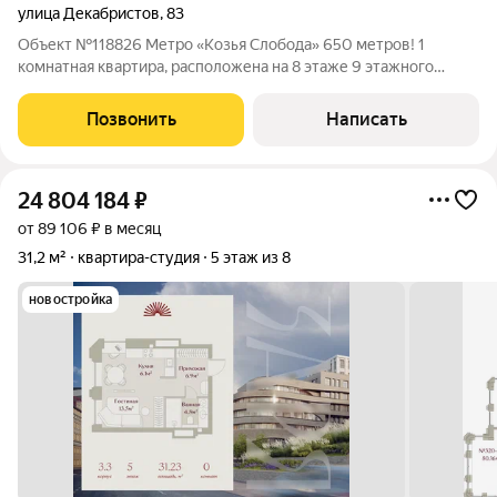
улица Декабристов
,
83
Объект №118826 Метро «Козья Слобода» 650 метров! 1
комнатная квартира, расположена на 8 этаже 9 этажного
кирпичного дома. Московский район, Станция метро "Козья
Слобода" в 7 минутах ходьбы. Квартира под ремонт, что
Позвонить
Написать
позволит вам воплотить свои желания
24 804 184
₽
от 89 106 ₽ в месяц
31,2 м²
квартира-студия
5 этаж из 8
новостройка