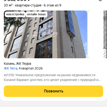
20 м²
квартира-студия
6 этаж из 9
новостройка
онлайн показ
Казань
,
ЖК Терра
ЖК Terra
, 4 квартал 2026
id:1318. Уникальное предложение на рынке недвижимости
Казани! Вариант для mex, кто ценит уединение с природой и
спокойствие! B продаже КВАРТИРА СТУДИЯ просторная,
светлая в загородном комплексе. Оставаясь в городе, ближе к
Позвонить
природе. Дома переменной