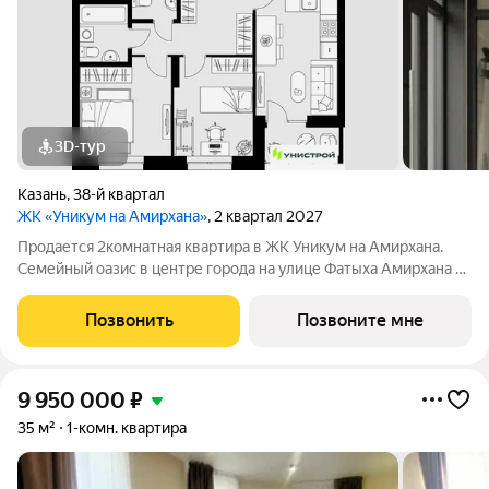
3D-тур
Казань
,
38-й квартал
ЖК «Уникум на Амирхана»
, 2 квартал 2027
Продается 2комнатная квартира в ЖК Уникум на Амирхана.
Семейный оазис в центре города на улице Фатыха Амирхана в
Ново-Савиновском районе. Рядом озеро и парк, дом с
цифровыми сервисами в каждой квартире, закрытый двор с
Позвонить
Позвоните мне
детскими площадками и
9 950 000
₽
35 м²
1-комн. квартира