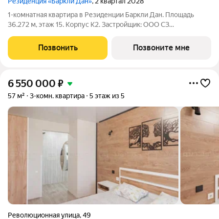
Резиденция «Баркли Дан»
, 2 квартал 2028
1-комнатная квартира в Резиденции Баркли Дан. Площадь
36.272 м, этаж 15. Корпус К2. Застройщик: ООО СЗ
"Островский Девелопмент". Срок сдачи II квартал 2028 года.
ДДУ, возможна ипотека. Премиальная недвижимость в Казани
Позвонить
Позвоните мне
от федерального застройщика.
6 550 000
₽
57 м²
3-комн. квартира
5 этаж из 5
Революционная улица
,
49