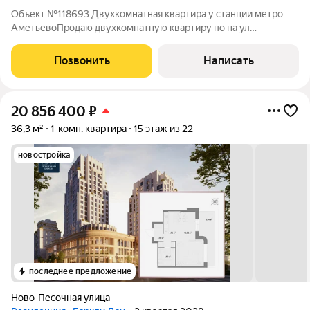
Объект №118693 Двухкомнатная квартира у станции метро
АметьевоПродаю двухкомнатную квартиру по на ул
Маршальская д 25 А , который расположен на четвертом этаже
пятиэтажного дома . Дом расположен в Вахитовском районе
Позвонить
Написать
города . Общая площадь - 41 кв. м.
20 856 400
₽
36,3 м²
1-комн. квартира
15 этаж из 22
новостройка
последнее предложение
Ново-Песочная улица