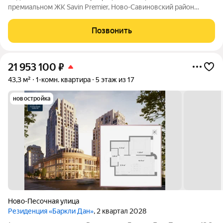
премиальном ЖК Savin Premier, Ново-Савиновский район
Казани, берег Казанки. Напрямую от владельца, без
посредников. Вид: окна на мост Миллениум и набережную
Позвонить
противоположного берега Казанки. Потолки
21 953 100
₽
43,3 м²
1-комн. квартира
5 этаж из 17
новостройка
Ново-Песочная улица
Резиденция «Баркли Дан»
, 2 квартал 2028