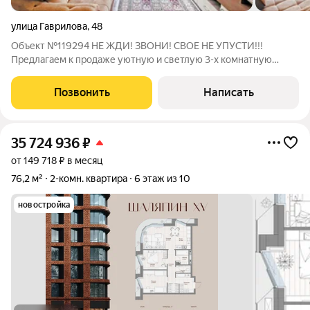
улица Гаврилова
,
48
Объект №119294 НЕ ЖДИ! ЗВОНИ! СВОЕ НЕ УПУСТИ!!!
Предлагаем к продаже уютную и светлую 3-х комнатную
квартиру, расположенную на комфортном 4-м этаже 9-
этажного дома по адресу: ул. Гаврилова, д. 48. Дом выгодно
Позвонить
Написать
удален от шумной магистрали, что
35 724 936
₽
от 149 718 ₽ в месяц
76,2 м²
2-комн. квартира
6 этаж из 10
новостройка