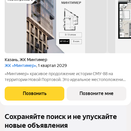
Казань
,
ЖК Минтимер
ЖК «Минтимер»
, 1 квартал 2029
«Минтимер» красивое продолжение истории СМУ-88 на
территории Новой Портовой. Это идеальное местоположение
для проживания рядом с благоустроенной набережной Волги
в 15 минутах от Кремля. Благоустроенный двор на стилобате с
Позвонить
Позвоните мне
богатой растительной
Сохраняйте поиск и не упускайте
новые объявления