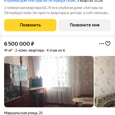
Клубный дом «Авторы на Петербургской»
, 3 квартал 2026
2-комнатная квартира 66,74 м в клубном доме «Авторы на
Петербургской» Не просто квартира в центре, а собственная
резиденция на главной пешеходной улице Казани в камерном
премиум-доме, где архитектура, искусство и сервис
Позвонить
Позвоните мне
становятся частью
6 500 000
₽
41 м²
2-комн. квартира
4 этаж из 6
Маршальская улица
,
25