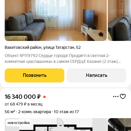
Вахитовский район
,
улица Татарстан
,
52
Объект №119792 Сердце города! Продаётся светлая 2-
комнатная «распашонка» в самом СЕРДЦЕ Казани! (2 этаж)
Идеальный вариант как для собственного комфортного
проживания, так и для высокодоходных инвестиций!
Позвонить
Написать
Максимальная ликвидность: Недвижимость в
16 340 000
₽
от 68 479 ₽ в месяц
56 м²
2-комн. квартира
10 этаж из 17
новостройка