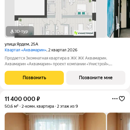
3D-тур
улица Ярдем
,
25А
Квартал «Аквамарин»
, 2 квартал 2026
Продается 3комнатная квартира в ЖК ЖК Аквамарин.
Аквамарин «Аквамарин» проект компании «Унистрой»,
расположенный в тихом месте у озера, всего в 30 метрах от
воды. Парк, набережная и озеро для рыбалки создают
Позвонить
Позвоните мне
атмосферу загородного уикенда в 5 минутах
11 400 000
₽
50,6 м²
2-комн. квартира
2 этаж из 9