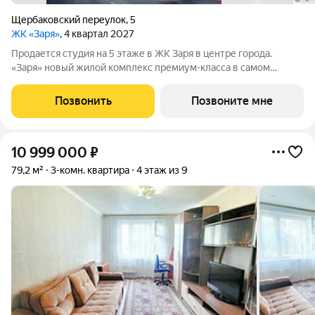
Щербаковский переулок
,
5
ЖК «Заря»
, 4 квартал 2027
Продается студия на 5 этаже в ЖК Заря в центре города.
«Заря» новый жилой комплекс премиум-класса в самом
центре Казани, где современная архитектура сочетается с
высоким уровнем комфорта и продуманной инфраструктурой.
Позвонить
Позвоните мне
Проект объединяет 9 корпусов
10 999 000
₽
79,2 м²
3-комн. квартира
4 этаж из 9