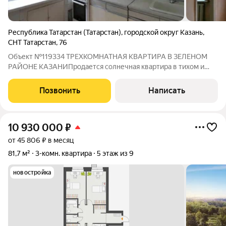
Республика Татарстан (Татарстан)
,
городской округ Казань
,
СНТ Татарстан
,
76
Объект №119334 ТРЕХКОМНАТНАЯ КВАРТИРА В ЗЕЛЕНОМ
РАЙОНЕ КАЗАНИПродается солнечная квартира в тихом и
благополучном районе города в окружение нового жилого
фонда. Квартира под ремонт в кирпичном доме, подойдет для
Позвонить
Написать
молодой семьи с детьми, так и для
10 930 000
₽
от 45 806 ₽ в месяц
81,7 м²
3-комн. квартира
5 этаж из 9
новостройка