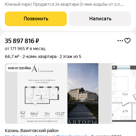
Южный парк) Продается 2к квартира (5 мин ходьбы от о.п.
РЖД "Южный парк"Светлая, уютная, окна во двор Вокруг дома
много зелени - газоны, туи, ели современный лифт 2ой этаж -
Позвонить
Написать
при необходимости
35 897 816
₽
от 171 965 ₽ в месяц
66,7 м²
2-комн. квартира
2 этаж из 5
новостройка
Казань
,
Вахитовский район