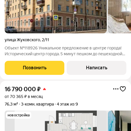
улица Жуковского
,
2/11
Объект №118926 Уникальное предложение в центре города!
Исторический центр города. 5 минут пешком до пешеходной
улицы Баумана 7 минут до Кремлёвской набережной 10 минут
на машине до аквапарка «Ривьера» Рядом Казанский Кремль,
Позвонить
Написать
театры, кафе и рестораны
16 790 000
₽
от 70 365 ₽ в месяц
76,3 м²
3-комн. квартира
4 этаж из 9
новостройка