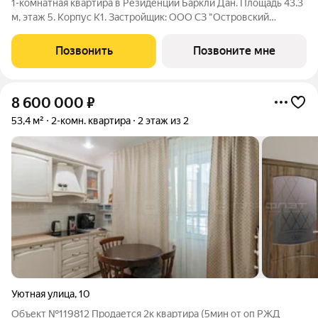
1-комнатная квартира в Резиденции Баркли Дан. Площадь 43.3
м, этаж 5. Корпус К1. Застройщик: ООО СЗ "Островский
Девелопмент". Срок сдачи II квартал 2028 года. ДДУ,
возможна ипотека. Премиальная недвижимость в Казани от
Позвонить
Позвоните мне
федерального застройщика.
8 600 000
₽
53,4 м²
2-комн. квартира
2 этаж из 2
Уютная улица
,
10
Объект №119812 Продается 2к квартира (5мин от оп РЖД