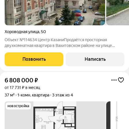
Хороводная улица
,
50
Объект №114634 Центр КазаниПродаётся просторная
двухкомнатная квартира в Вахитовском районе на улице
Хороводной дом 50! Идеально подойдёт как для своего
проживания, так и для сдачи в аренду. Квартира расположена в
Позвонить
Написать
современном, кирпичном доме 2009
6 808 000
₽
от 17 731 ₽ в месяц
37 м²
1-комн. квартира
3 этаж из 4
новостройка