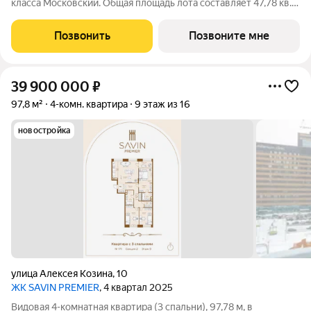
класса Московский. Общая площадь лота составляет 47,78 кв.
м, из которых 23,01 кв. м отведено под жилую и 13,03 кв. м под
кухонную зону. Номер квартиры - 243 Московский это
Позвонить
Позвоните мне
идеальное
39 900 000
₽
97,8 м²
4-комн. квартира
9 этаж из 16
новостройка
улица Алексея Козина
,
10
ЖК SAVIN PREMIER
, 4 квартал 2025
Видовая 4-комнатная квартира (3 спальни), 97,78 м, в