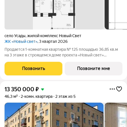
село Усады
,
жилой комплекс Новый Свет
ЖК «Новый свет»
, 3 квартал 2026
Продается 1-комнатная квартира № 125 площадью 36,85 кв.м
на 3 этаже в строящемся доме проекта «Новый свет»
компании «Ак Барс Дом». ЖК «НОВЫЙ СВЕТ» это
современный малоэтажный жилой комплекс в Лаишевском
Позвонить
Позвоните мне
районе. ПРЕИМУЩЕСТВА: 4-этажный
13 350 000
₽
46,3 м²
2-комн. квартира
2 этаж из 5