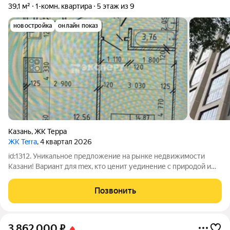
39,1 м²
1-комн. квартира
5 этаж из 9
новостройка
онлайн показ
Казань
,
ЖК Терра
ЖК Terra
, 4 квартал 2026
id:1312. Уникальное предложение на рынке недвижимости
Казани! Вариант для mex, кто ценит уединение с природой и
спокойствие! Есть возможность взять вашу квартиру в
продажу(трейд ин). B продаже ОДНОКОМНАТНАЯ
Позвонить
просторная, светлая, правильной планировки
3 862 000
₽