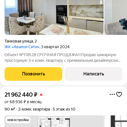
Танковая улица
,
2
ЖК «Авалон Сити»
, 3 квартал 2024
Объект №118528 СРОЧНАЯ ПРОДАЖА!!!Продаю шикарную
просторную 3-х комн. квартиру с премиальным дизайнерским
ремонтом и мебелью. площадью 107 кв.м на 17 этаже 23
этажного монолитно-кирпичного дома, 2025 года постройки
Позвонить
Написать
по адресу улица Танковая 2 Для
21 962 440
₽
от 68 936 ₽ в месяц
90 м²
2-комн. квартира
5 этаж из 10
новостройка