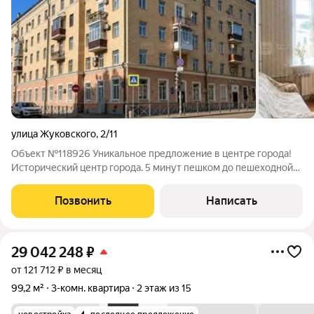
улица Жуковского
,
2/11
Объект №118926 Уникальное предложение в центре города!
Исторический центр города. 5 минут пешком до пешеходной
улицы Баумана 7 минут до Кремлёвской набережной 10 минут
на машине до аквапарка «Ривьера» Рядом Казанский Кремль,
Позвонить
Написать
театры, кафе и рестораны
29 042 248
₽
от 121 712 ₽ в месяц
99,2 м²
3-комн. квартира
2 этаж из 15