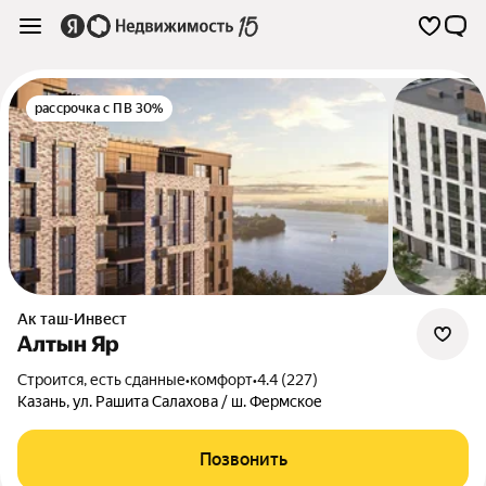
рассрочка с ПВ 30%
Ак таш-Инвест
Алтын Яр
Строится, есть сданные
•
комфорт
•
4.4 (227)
Казань
,
ул. Рашита Салахова / ш. Фермское
Позвонить