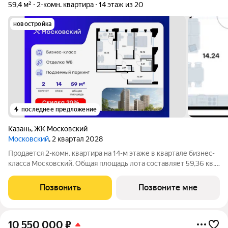
59,4 м²
2-комн. квартира
14 этаж из 20
новостройка
последнее предложение
Казань
,
ЖК Московский
Московский
, 2 квартал 2028
Продается 2-комн. квартира на 14-м этаже в квартале бизнес-
класса Московский. Общая площадь лота составляет 59,36 кв.
м, из которых 24,67 кв. м отведено под жилую и 14,24 кв. м под
кухонную зону. Номер квартиры - 170 Московский это
Позвонить
Позвоните мне
идеальное
10 550 000
₽