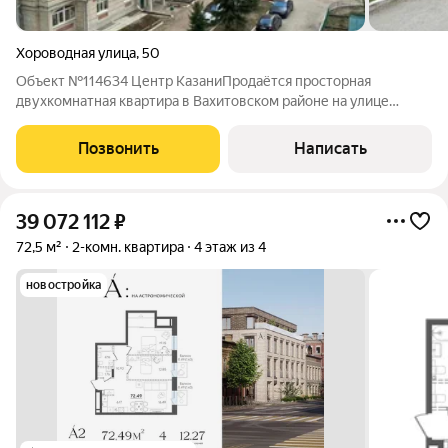
Хороводная улица
,
50
Объект №114634 Центр КазаниПродаётся просторная
двухкомнатная квартира в Вахитовском районе на улице
Хороводной дом 50! Идеально подойдёт как для своего
проживания, так и для сдачи в аренду. Квартира расположена в
Позвонить
Написать
современном, кирпичном доме 2009
39 072 112
₽
72,5 м²
2-комн. квартира
4 этаж из 4
новостройка