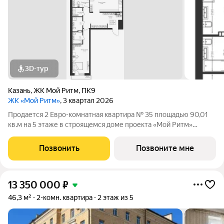
3D-тур
Казань
,
ЖК Мой Ритм
,
ПК9
ЖК «Мой Ритм»
, 3 квартал 2026
Продается 2 Евро-комнатная квартира № 35 площадью 90,01
кв.м на 5 этаже в строящемся доме проекта «Мой Ритм»
компании «Ак Барс Дом». ЖК «МОЙ РИТМ» современный
жилой комплекс в одном из лучших районов Казани, на
Позвонить
Позвоните мне
пересечении пр. Победы и ул. Сахарова,
13 350 000
₽
46,3 м²
2-комн. квартира
2 этаж из 5