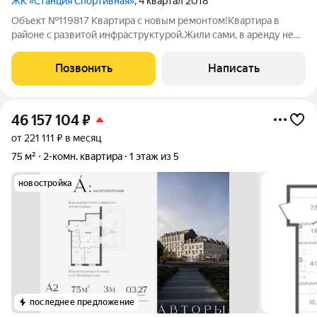
ЖК «Станция Спортивная»
, 4 квартал 2018
Объект №119817 Квартира с новым ремонтом!Квартира в
районе с развитой инфраструктурой.Жили сами, в аренду не
сдавалась. Сейчас свободна от проживания, быстрая передача
ключей. Один взрослый собственник без обременения, вся
Позвонить
Написать
сумма в договоре. В шаговой
46 157 104
₽
от 221 111 ₽ в месяц
75 м²
2-комн. квартира
1 этаж из 5
новостройка
последнее предложение