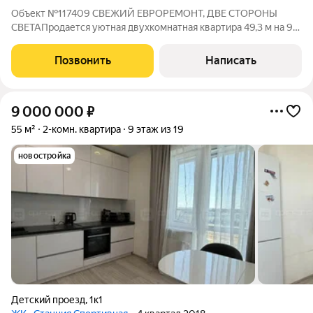
Объект №117409 СВЕЖИЙ ЕВРОРЕМОНТ, ДВЕ СТОРОНЫ
СВЕТАПродается уютная двухкомнатная квартира 49,3 м на 9
этаже кирпичного дома 2015 года. Идеальный вариант для тех,
кто хочет въехать в готовое жилье с современным ремонтом
Позвонить
Написать
и ничего не менять! ! Почему
9 000 000
₽
55 м²
2-комн. квартира
9 этаж из 19
новостройка
Детский проезд
,
1к1