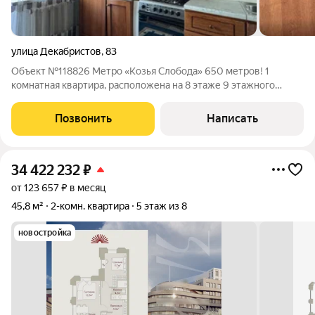
улица Декабристов
,
83
Объект №118826 Метро «Козья Слобода» 650 метров! 1
комнатная квартира, расположена на 8 этаже 9 этажного
кирпичного дома. Московский район, Станция метро "Козья
Слобода" в 7 минутах ходьбы. Квартира под ремонт, что
Позвонить
Написать
позволит вам воплотить свои желания
34 422 232
₽
от 123 657 ₽ в месяц
45,8 м²
2-комн. квартира
5 этаж из 8
новостройка