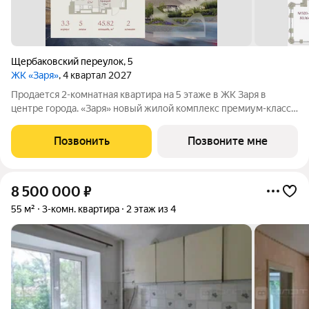
Щербаковский переулок
,
5
ЖК «Заря»
, 4 квартал 2027
Продается 2-комнатная квартира на 5 этаже в ЖК Заря в
центре города. «Заря» новый жилой комплекс премиум-класса
в самом центре Казани, где современная архитектура
сочетается с высоким уровнем комфорта и продуманной
Позвонить
Позвоните мне
инфраструктурой. Проект объединяет
8 500 000
₽
55 м²
3-комн. квартира
2 этаж из 4