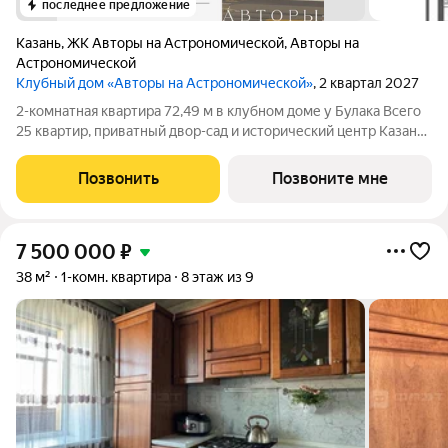
последнее предложение
Казань
,
ЖК Авторы на Астрономической
,
Авторы на
Астрономической
Клубный дом «Авторы на Астрономической»
, 2 квартал 2027
2-комнатная квартира 72,49 м в клубном доме у Булака Всего
25 квартир, приватный двор-сад и исторический центр Казани
клубный дом «Авторы на Астрономической» создан для тех,
кто выбирает редкость, архитектуру и качество каждой
Позвонить
Позвоните мне
детали. Продаётся
7 500 000
₽
38 м²
1-комн. квартира
8 этаж из 9