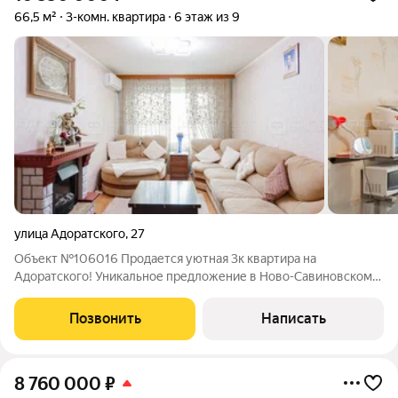
66,5 м²
3-комн. квартира
6 этаж из 9
улица Адоратского
,
27
Объект №106016 Продается уютная 3к квартира на
Адоратского! Уникальное предложение в Ново-Савиновском
районе города Казани на улице Адоратского. Продается: 3
комнатная квартира с хорошим ремонтом в кирпичном доме с
Позвонить
Написать
удобным расположением. Общая
8 760 000
₽