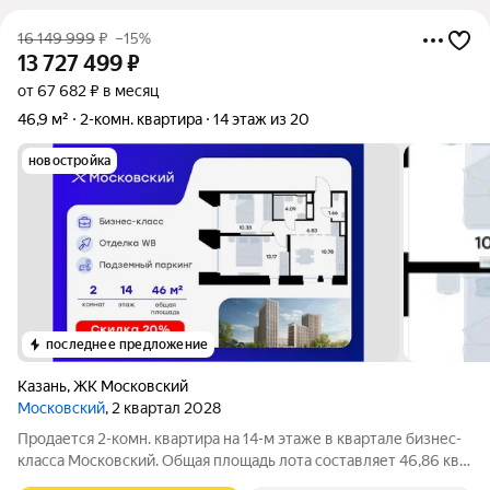
16 149 999
₽
–15%
13 727 499
₽
от 67 682 ₽ в месяц
46,9 м²
2-комн. квартира
14 этаж из 20
новостройка
последнее предложение
Казань
,
ЖК Московский
Московский
, 2 квартал 2028
Продается 2-комн. квартира на 14-м этаже в квартале бизнес-
класса Московский. Общая площадь лота составляет 46,86 кв.
м, из которых 23,50 кв. м отведено под жилую и 10,78 кв. м под