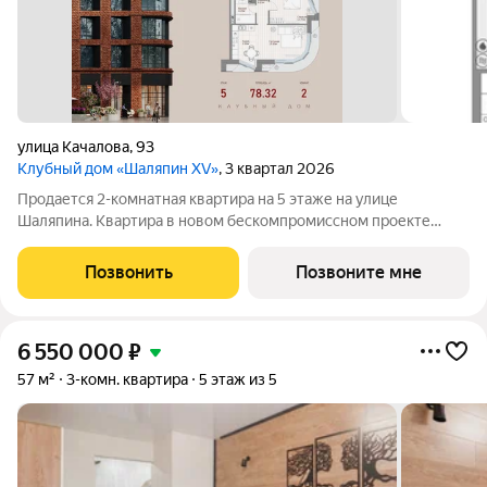
улица Качалова
,
93
Клубный дом «Шаляпин XV»
, 3 квартал 2026
Продается 2-комнатная квартира на 5 этаже на улице
Шаляпина. Квартира в новом бескомпромиссном проекте
Клубный дом "Шаляпин XV". Новая локация на карте жилых
комплексов премиум-класса в Казани. Всего 116 квартир, 10
Позвонить
Позвоните мне
этажей и закрытый двор-парк.
6 550 000
₽
57 м²
3-комн. квартира
5 этаж из 5