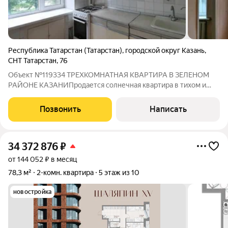
Республика Татарстан (Татарстан)
,
городской округ Казань
,
СНТ Татарстан
,
76
Объект №119334 ТРЕХКОМНАТНАЯ КВАРТИРА В ЗЕЛЕНОМ
РАЙОНЕ КАЗАНИПродается солнечная квартира в тихом и
благополучном районе города в окружение нового жилого
фонда. Квартира под ремонт в кирпичном доме, подойдет для
Позвонить
Написать
молодой семьи с детьми, так и для
34 372 876
₽
от 144 052 ₽ в месяц
78,3 м²
2-комн. квартира
5 этаж из 10
новостройка