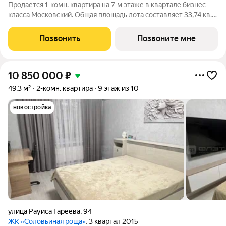
Продается 1-комн. квартира на 7-м этаже в квартале бизнес-
класса Московский. Общая площадь лота составляет 33,74 кв.
м, из которых 10,34 кв. м отведено под жилую и 14,13 кв. м под
кухонную зону. Номер квартиры - 53 Московский это
Позвонить
Позвоните мне
идеальное сочетание
10 850 000
₽
49,3 м²
2-комн. квартира
9 этаж из 10
новостройка
улица Рауиса Гареева
,
94
ЖК «Соловьиная роща»
, 3 квартал 2015