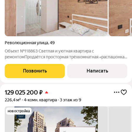
Революционная улица
,
49
Объект №118863 Светлая и уютная квартира с
ремонтомПродaётcя пpocтopнaя трёхкомнатная «paспaшoнкa»
в отличном кирпичном доме, Казань, Кировский район, улица
Революционная, 49. Площадь (57 м общая, 40 м жилая):
Позвонить
Написать
Планировка «распашонка» классическая и
129 025 200
₽
226,4 м²
4-комн. квартира
3 этаж из 9
новостройка