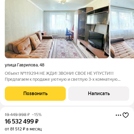
улица Гаврилова
,
48
Объект №119294 НЕ ЖДИ! ЗВОНИ! СВОЕ НЕ УПУСТИ!!!
Предлагаем к продаже уютную и светлую 3-х комнатную
квартиру, расположенную на комфортном 4-м этаже 9-
этажного дома по адресу: ул. Гаврилова, д. 48. Дом выгодно
Позвонить
Написать
удален от шумной магистрали, что
19 449 998
₽
–15%
16 532 499
₽
от 81 512 ₽ в месяц