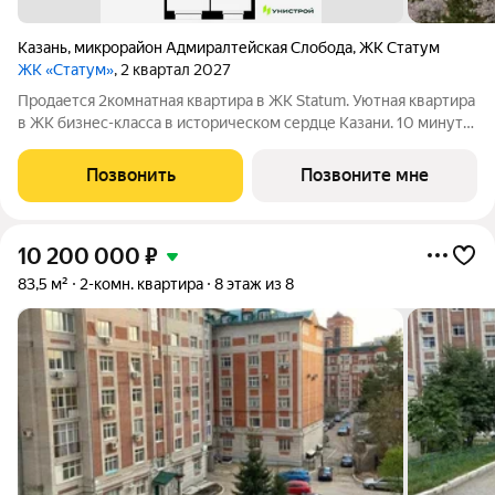
Казань
,
микрорайон Адмиралтейская Слобода
,
ЖК Статум
ЖК «Статум»
, 2 квартал 2027
Продается 2комнатная квартира в ЖК Statum. Уютная квартира
в ЖК бизнес-класса в историческом сердце Казани. 10 минут
от Кремля, между улицей Адмиралтейской и старым руслом
Казанки. Рядом детские сады, школы и Зилантов монастырь.
Позвонить
Позвоните мне
Приватные зелёные
10 200 000
₽
83,5 м²
2-комн. квартира
8 этаж из 8