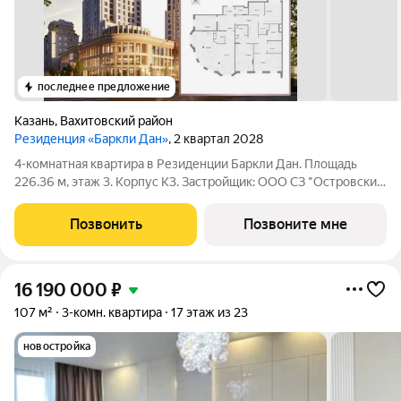
последнее предложение
Казань
,
Вахитовский район
Резиденция «Баркли Дан»
, 2 квартал 2028
4-комнатная квартира в Резиденции Баркли Дан. Площадь
226.36 м, этаж 3. Корпус К3. Застройщик: ООО СЗ "Островский
Девелопмент". Срок сдачи II квартал 2028 года. ДДУ,
возможна ипотека. Премиальная недвижимость в Казани от
Позвонить
Позвоните мне
федерального застройщика.
16 190 000
₽
107 м²
3-комн. квартира
17 этаж из 23
новостройка