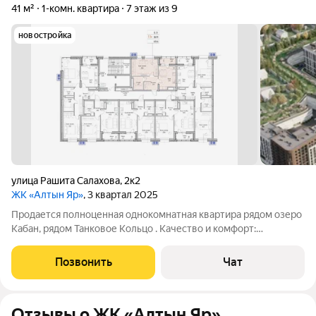
41 м²
1-комн. квартира
7 этаж из 9
новостройка
улица Рашита Салахова
,
2к2
ЖК «Алтын Яр»
, 3 квартал 2025
Продается полноценная однокомнатная квартира рядом озеро
Кабан, рядом Танковое Кольцо . Качество и комфорт:
Качественные входные двери в едином стиле с интерьером
дома, система видеонаблюдения, подъезд оборудован
Позвонить
Чат
пандусом и просторными лифтами для
Отзывы о ЖК «Алтын Яр»