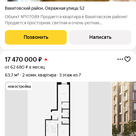
Вахитовский район
,
Овражная улица
,
52
Объект №117089 Продается квартира в Вахитовском районе!
Продается просторная, светлая и очень уютная
квартира(апартаменты).Просторная и продуманная
планировка, много солнечного света. В квартире сделан новый
Позвонить
Написать
ремонт. Квартира укомплектована всей
17 470 000
₽
от 62 680 ₽ в месяц
63,7 м²
2-комн. квартира
3 этаж из 7
новостройка