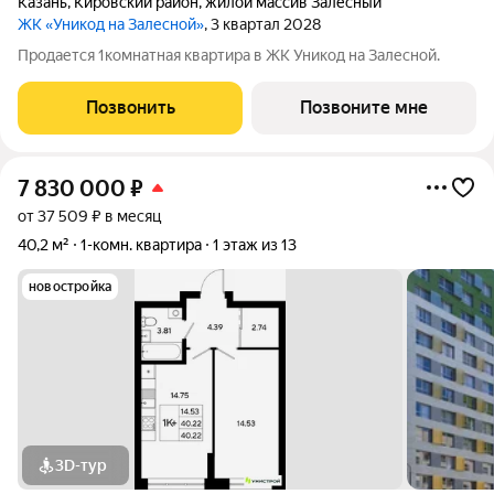
Казань
,
Кировский район
,
жилой массив Залесный
ЖК «Уникод на Залесной»
, 3 квартал 2028
Продается 1комнатная квартира в ЖК Уникод на Залесной.
Позвонить
Позвоните мне
7 830 000
₽
от 37 509 ₽ в месяц
40,2 м²
1-комн. квартира
1 этаж из 13
новостройка
3D-тур