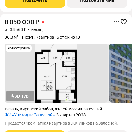
Позвонить
Позвоните мне
8 050 000
₽
от 38 563 ₽ в месяц
36,8 м²
1-комн. квартира
5 этаж из 13
новостройка
3D-тур
Казань
,
Кировский район
,
жилой массив Залесный
ЖК «Уникод на Залесной»
, 3 квартал 2028
Продается 1комнатная квартира в ЖК Уникод на Залесной.