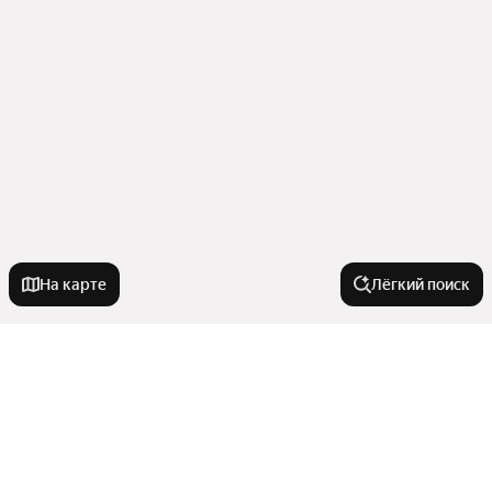
На карте
Лёгкий поиск
Города-миллионники