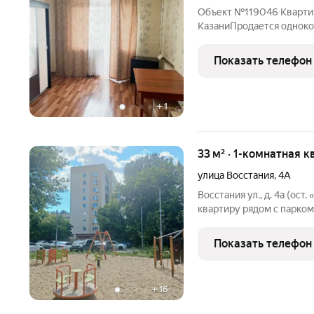
Объект №119046 Кварти
КазаниПродается одноко
плюс балкон. Квартира с
шаговой доступности вся
Показать телефон
общественного транспор
+
1
33 м² · 1-комнатная к
улица Восстания
,
4А
Восстания ул., д. 4а (ос
квартиру рядом с парко
Авиастроительного и Но
Предлагаем Вашему вни
Показать телефон
комнатную квартиру с р
+
16