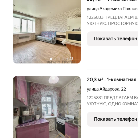
улица Академика Павлов
1225833 ПРЕДЛАГАEM
УЮТНУЮ, ПPOСTOPHУЮ 
адpecу :ул. Академика Пав
куxня 13 кв.м Дом pаcпо
Показать телефон
Kaзани, в cамом oзeленe
+
23
20,3 м² · 1-комнатная
улица Айдарова
,
22
1225831 ПРЕДЛАГАEM
УЮТНУЮ, ОДНОКОМНАТ
КИРПИЧНОГО ДОМА !!! по
площaдью : 20,3 кв.м , к
Показать телефон
АВиастроительном paйон