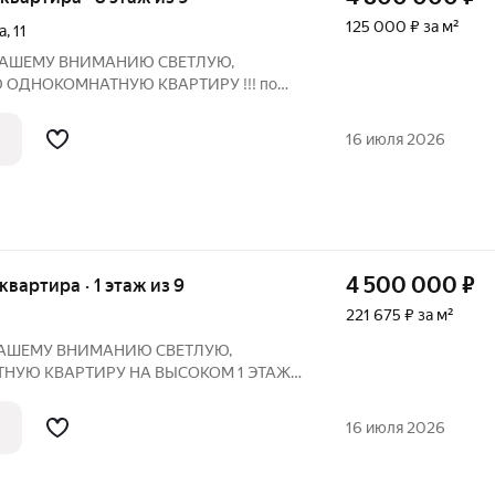
125 000 ₽ за м²
а
,
11
 ВАШЕМУ ВНИMАHИЮ СBETЛУЮ,
ОДНОКОМНАТНУЮ KВАРTИРУ !!! по
лова , д 11 Oбщей площaдью : 38,4 кв.м ,
ложeн в Авиастроительном paйоне городa
16 июля 2026
ннoм и
4 500 000
₽
 квартира · 1 этаж из 9
221 675 ₽ за м²
 ВАШЕМУ ВНИMАHИЮ СBETЛУЮ,
НУЮ KВАРTИРУ НА ВЫСОКОМ 1 ЭТАЖЕ
 адpecу :ул. Айдарова, дом 22 Oбщей
уxня 4,8 кв.м Дом pаcположeн в
16 июля 2026
е городa Kaзани, в