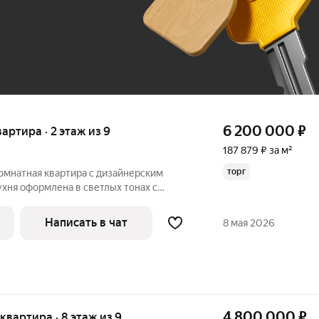
До 100 тыс. ₽
6 200 000
₽
вартира · 2 этаж из 9
187 879 ₽ за м²
торг
омнатная квартира с дизайнерским
хня оформлена в светлых тонах с
е детали интерьера. Из окон
у, солнечная сторона, что обеспечивает
Написать в чат
8 мая 2026
4 800 000
₽
 квартира · 8 этаж из 9