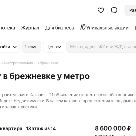
Ра
потека
Журнал
Для бизнеса
Уникальные акции
ройки
1 комн.
Цена
 Авиастроительная
В брежневке
 в брежневке у метро
роительная в Казани — 21 объявление от агентств и собственнико
 Яндекс Недвижимости. В нашем каталоге предложения площадью от
 и характеристики.
8 600 000
₽
 квартира · 13 этаж из 14