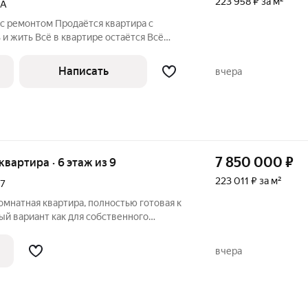
223 958 ₽ за м²
1А
с ремонтом Продаётся квартира с
 жить Всё в квартире остаётся Всё
Написать
вчера
7 850 000
₽
 квартира · 6 этаж из 9
223 011 ₽ за м²
7
мнатная квартира, полностью готовая к
й вариант как для собственного
годной сдачи в аренду. Квартира не
 вложений. По согласованию остается
вчера