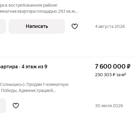
ра в востребованном районе
мнатная квартира площадью 29,1 кв.м
 косметическим ремонтом. Рядом в
 инфраструктура, остановки
Написать
4 августа 2026
та.В пешей
7 600 000
₽
вартира · 4 этаж из 9
230 303 ₽ за м²
т. «Солнышко»). Продам 1-комнатную
м Победы, Администрацией
во-Савиновского районов Казани.
манию возможность приобрести 1-
30 июля 2026
емонтом в