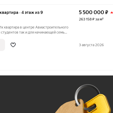
5 500 000
₽
 квартира · 4 этаж из 9
263 158 ₽ за м²
1к квартира в центре Авиастроительного
я студентов так и для начинающей семьи.
ий ремонт, новая качественная мебель,
ние дома ( до остановки 3 минуты, до
3 августа 2026
Ж