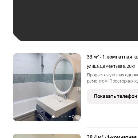
До 30 тыс. ₽
До 50 тыс. ₽
До 70 тыс. ₽
Больше 100 тыс. ₽
33 м² · 1-комнатная к
улица Дементьева
,
28к1
Продается уютная однок
ремонтом. Просторная ку
акцентом на современны
открывается вид на улиц
Показать телефон
хорошее естественное
+
7
38,4 м² · 1-комнатная