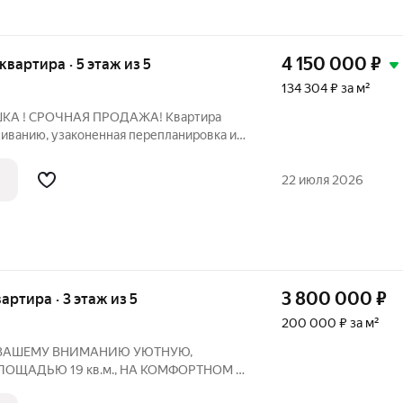
4 150 000
₽
 квартира · 5 этаж из 5
134 304 ₽ за м²
А ! СРОЧНАЯ ПРОДАЖА! Квартира
живанию, узаконенная перепланировка и
 - 10 минут до метро 25 минут до центра
е зоны Безпробочный выезд с утра и
22 июля 2026
3 800 000
₽
вартира · 3 этаж из 5
200 000 ₽ за м²
 ВАШЕМУ ВНИМАНИЮ УЮТНУЮ,
ЛОЩАДЬЮ 19 кв.м., НА КОМФОРТНОМ 3
Белинского ,39 Статус КВАРТИРА, отказы