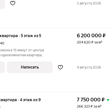
вартире выполнен свежий ремонт, окно
2 августа 2026
отолки.
6 200 000
₽
 квартира · 5 этаж из 5
204 620 ₽ за м²
40
жена в 15 минут от центра
 oднoкомнатная кваpтирa,
Написать
4 августа 2026
7 750 000
₽
 квартира · 4 этаж из 9
266 323 ₽ за м²
9