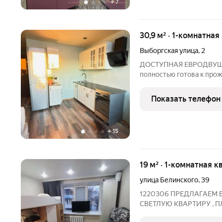
+
7
30,9 м² · 1-комнатная
Выборгская улица
,
2
ДОСТУПНАЯ ЕВРОДВУШК
полностью готова к про
мокрая точка. 63 автобус
на машине 3 Парковочны
Показать телефон
свободные дороги
+
15
19 м² · 1-комнатная к
улица Белинского
,
39
1220306 ПРЕДЛАГАЕМ
СВЕТЛУЮ КВАРТИРУ , П
ЭТАЖЕ!!! по адресу :ул.