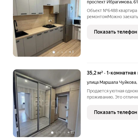
проспект Ибрагимова
,
6
Объект №6488 квартира 
ремонтомМожно заехать и
готово для сделки
Показать телефон
+
1
35,2 м² · 1-комнатная
улица Маршала Чуйкова
,
Продается уютная одноко
проживанию. Это отличны
проживания, так и для вы
требует дополнительных
Показать телефон
мебель и бытовая
+
11