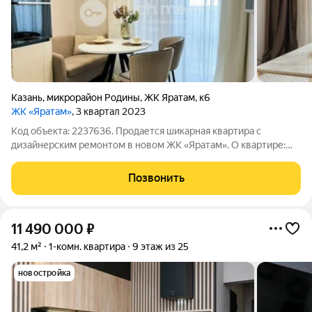
Казань
,
микрорайон Родины
,
ЖК Яратам
,
к6
ЖК «Яратам»
, 3 квартал 2023
Код объекта: 2237636. Продается шикарная квартира с
дизайнерским ремонтом в новом ЖК «Яратам». О квартире:
Просторная и светлая евро двухкомнатная квартира
расположена на комфортном 7-ом этаже 16-ти этажного дома.
Позвонить
Изюминкой данной квартиры является
11 490 000
₽
41,2 м²
1-комн. квартира
9 этаж из 25
новостройка