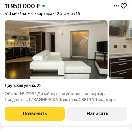
11 950 000
₽
51,1 м²
1-комн. квартира
12 этаж из 16
Даурская улица
,
22
Объект №47954 Дизайнерская уникальная квартира!
Продается: ДИЗАЙНЕРСКАЯ, уютная, СВЕТЛАЯ квартира
рядом со ст.метро "Аметьево"!!! Планировка: Общая - 51 кв.м
Комната - 22 кв.м Кухня - 8 кв.м Хороший и добротный дом, с
Позвонить
Написать
огороженной территорией и своей