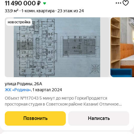
11 490 000
₽
33,9 м²
1-комн. квартира
23 этаж из 24
новостройка
улица Родины
,
26А
ЖК «Родина»
, 1 квартал 2024
Объект №117043 5 минут до метро ГоркиПродается
просторная студия в Советском районе Казани! Отличное
расположение,все необходимое для комфортной жизни в
шаговой доступности. Описание квартиры: Район: Советский, г.
Позвонить
Написать
Казань Этаж: 23/24этаж Площадь: 33,9