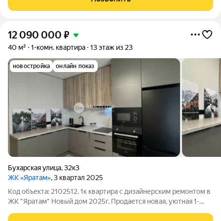
квapцвинилoвоe пoкрытиe; -cтены
12 090 000
₽
40 м²
1-комн. квартира
13 этаж из 23
новостройка
онлайн показ
Бухарская улица
,
32к3
ЖК «Яратам»
, 3 квартал 2025
Код объекта: 2102512. 1к квартира с дизайнерским ремонтом в
ЖК "Яратам" Новый дом 2025г. Продается новая, уютная 1-
комнатная квартира с дизайнерским ремонтом в монолитно-