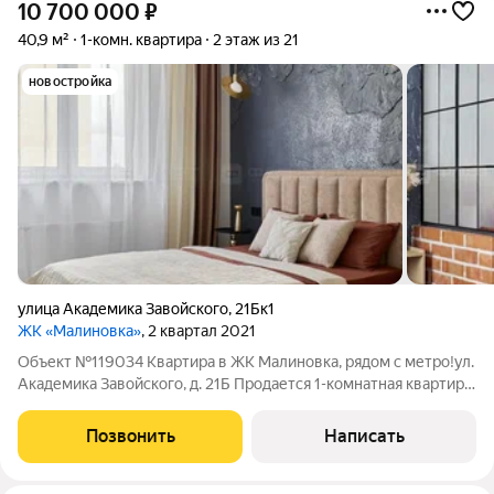
10 700 000
₽
40,9 м²
1-комн. квартира
2 этаж из 21
новостройка
улица Академика Завойского
,
21Бк1
ЖК «Малиновка»
, 2 квартал 2021
Объект №119034 Квартира в ЖК Малиновка, рядом с метро!ул.
Академика Завойского, д. 21Б Продается 1-комнатная квартира
с дизайнерским ремонтом в доме 2021 года постройки. В
квартире сделан красивый и качественный ремонт. Вся мебель
Позвонить
Написать
и техника, которые