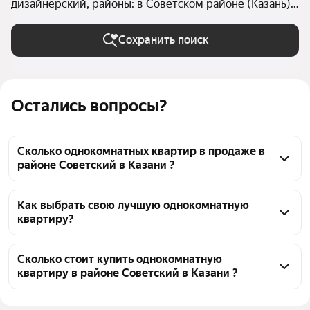
дизайнерский, районы: в Советском районе (Казань)
в Казани
Сохранить поиск
Остались вопросы?
Сколько однокомнатных квартир в продаже в
районе Советский в Казани ?
На Яндекс Недвижимости в продаже в районе 
Советский в Казани 26 однокомнатных квартир, из 
Как выбрать свою лучшую однокомнатную
квартиру?
них 1 объявление от собственников, 25 объявлений 
от агентств
Чтобы купить 1-комнатную квартиру с 
дизайнерским ремонтом во вторичке в районе 
Сколько стоит купить однокомнатную
квартиру в районе Советский в Казани ?
Советский, воспользуйтесь тепловой картой для 
оценки инфраструктуры и транспортной 
Цена за квадратный метр
197 740 — 395 116 ₽
доступности в выбранном районе в районе 