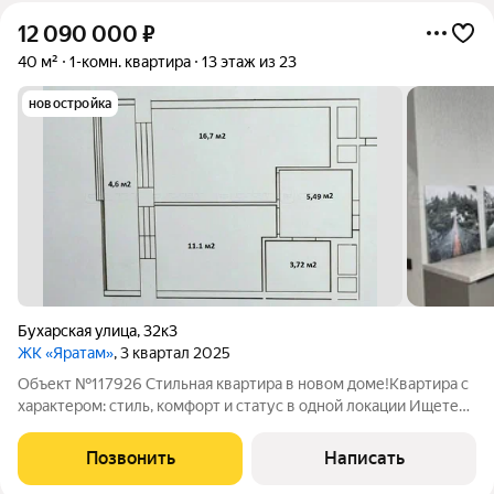
12 090 000
₽
40 м²
1-комн. квартира
13 этаж из 23
новостройка
Бухарская улица
,
32к3
ЖК «Яратам»
, 3 квартал 2025
Объект №117926 Стильная квартира в новом доме!Квартира с
характером: стиль, комфорт и статус в одной локации Ищете
не просто жильё, а пространство, которое подчёркивает ваш
вкус и ритм жизни? Эта однокомнатная квартира идеальный
Позвонить
Написать
баланс