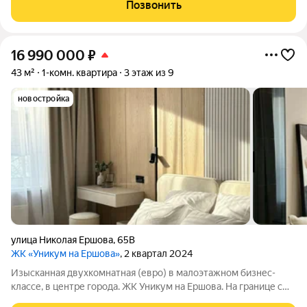
кирпичном доме ЖК "Яратам" (2025 г. постройки). Квартира
Позвонить
полностью готова к
16 990 000
₽
43 м²
1-комн. квартира
3 этаж из 9
новостройка
улица Николая Ершова
,
65В
ЖК «Уникум на Ершова»
, 2 квартал 2024
Изысканная двухкомнатная (евро) в малоэтажном бизнес-
классе, в центре города. ЖК Уникум на Ершова. На границе с
районами Ново- Савиновский и Вахитовский Идеальное