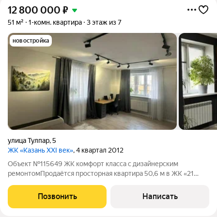
12 800 000
₽
51 м²
1-комн. квартира
3 этаж из 7
новостройка
улица Тулпар
,
5
ЖК «Казань XXI век»
, 4 квартал 2012
Объект №115649 ЖК комфорт класса с дизайнерским
ремонтомПродаётся просторная квартира 50,6 м в ЖК «21
Век», ул. Тулпар, 5 О квартире: Дизайнерский ремонт премиум-
класса 3 этаж (всего 9 этажей) Кухня со встроенной техникой
Позвонить
Написать
(посудомоечная машина,