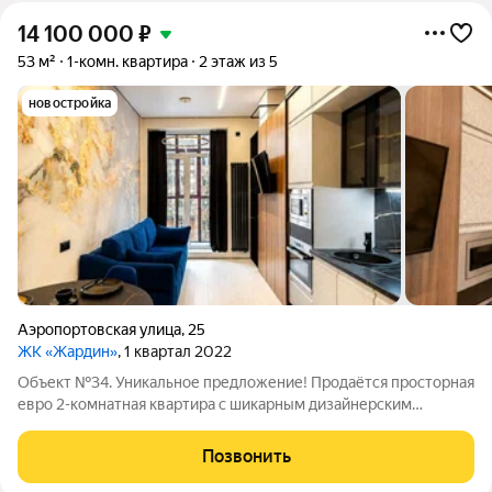
14 100 000
₽
53 м²
1-комн. квартира
2 этаж из 5
новостройка
Аэропортовская улица
,
25
ЖК «Жардин»
, 1 квартал 2022
Объект №34. Уникальное предложение! Продаётся просторная
евро 2-комнатная квартира с шикарным дизайнерским
ремонтом и великолепной мебелью в элитном 5-этажном
доме! Местоположение: Адрес: ул. Аэропортовская 25 (ЖК
Позвонить
Жардин). Лучшее сочетание комфорта и