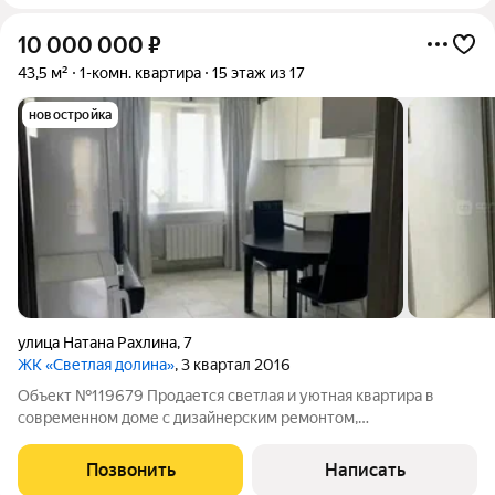
10 000 000
₽
43,5 м²
1-комн. квартира
15 этаж из 17
новостройка
улица Натана Рахлина
,
7
ЖК «Светлая долина»
, 3 квартал 2016
Объект №119679 Продается светлая и уютная квартира в
современном доме с дизайнерским ремонтом,
расположенную на 15 этаже нового монолитного дома. Общая
площадь 43,5 кв.м, просторная кухня 16 кв.м. Окна выходят
Позвонить
Написать
сразу на две стороны, во двор и к