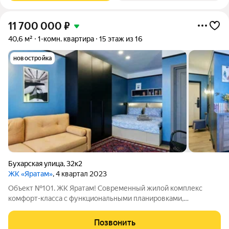
11 700 000
₽
40,6 м²
1-комн. квартира
15 этаж из 16
новостройка
Бухарская улица
,
32к2
ЖК «Яратам»
, 4 квартал 2023
Объект №101. ЖК Яратам! Современный жилой комплекс
комфорт-класса с функциональными планировками,
подземным паркингом и удобной транспортной развязкой
Вознесенского тракта! В ЖК предусмотрены все условия для
Позвонить