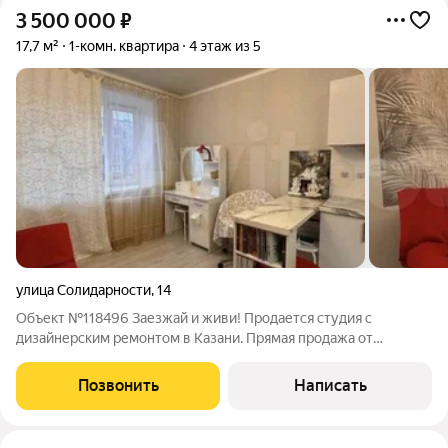
3 500 000
₽
17,7 м²
1-комн. квартира
4 этаж из 5
улица Солидарности
,
14
Объект №118496 Заезжай и живи! Продается студия с
дизайнерским ремонтом в Казани. Прямая продажа от
собственника, чистая ипотека, полная юридическая проверка.
Почему это студия находка? Полностью готова к
Позвонить
Написать
жизни.Мебель и техника уже есть. Заезжай и