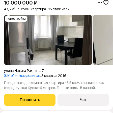
10 000 000
₽
43,5 м²
1-комн. квартира
15 этаж из 17
новостройка
улица Натана Рахлина
,
7
ЖК «Светлая долина»
, 3 квартал 2016
Продается однокомнатная квартира 43,5 кв.м. «рacпaшонкa»
(евродвушка) Кухня 16 метров. Теплые полы. В ванной
установлен бойлер. В ЖК развитая инфраструктура. Рядом с
домом детские сады, школа, магазины, пекарня, кафе, салоны
Позвонить
Чат
красоты, парк и многое