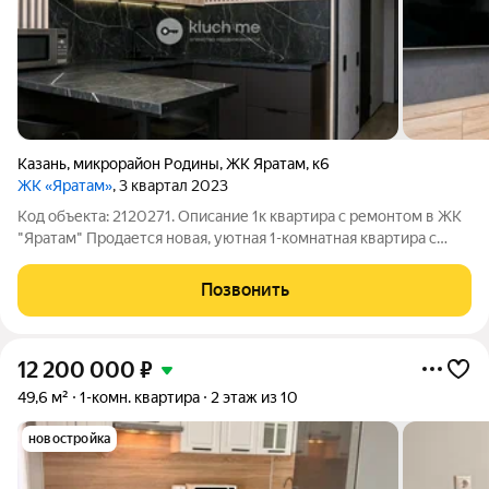
Казань
,
микрорайон Родины
,
ЖК Яратам
,
к6
ЖК «Яратам»
, 3 квартал 2023
Код объекта: 2120271. Описание 1к квартира с ремонтом в ЖК
"Яратам" Продается новая, уютная 1-комнатная квартира с
ремонтом в монолитно-кирпичном доме ЖК "Яратам" (2023 г.
постройки). Квартира полностью готова к проживанию,
Позвонить
оборудована всей
12 200 000
₽
49,6 м²
1-комн. квартира
2 этаж из 10
новостройка