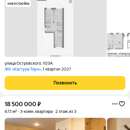
новостройка
улица Островского
,
103А
ЖК «Кастура Таун»
, 1 квартал 2027
Позвонить
18 500 000
₽
67,1 м²
3-комн. квартира
2 этаж из 3