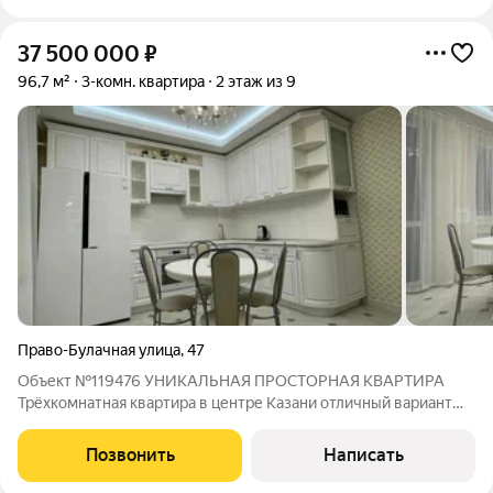
37 500 000
₽
96,7 м²
3-комн. квартира
2 этаж из 9
Право-Булачная улица
,
47
Объект №119476 УНИКАЛЬНАЯ ПРОСТОРНАЯ КВАРТИРА
Трёхкомнатная квартира в центре Казани отличный вариант
для комфортной жизни. В квартире выполнен современный
ремонт: свежие обои, ламинат, новая сантехника и кухня
Позвонить
Написать
можно сразу переезжать. Закрытый двор