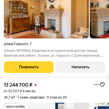
улица Горького
,
7
Объект №118942 Квартира в историческом центре города.
Вахитовский район г. Казани, ул. Горького 7. Дом кирпичный,
1917 г.п. Этаж 2/3. В квартире есть камин и возможность
установки второго. Дом малоквартирный, огороженная
Позвонить
Написать
территория, есть достаточное
13 244 700
₽
от 55 507 ₽ в месяц
35,7 м²
1-комн. квартира
9 этаж из 20
новостройка