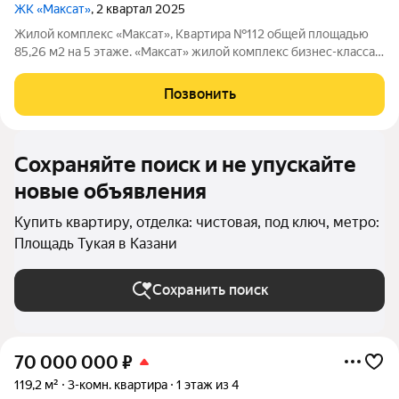
ЖК «Максат»
, 2 квартал 2025
Жилой комплекс «Максат», Квартира №112 общей площадью
85,26 м2 на 5 этаже. «Максат» жилой комплекс бизнес-клаcсa в
историческом центре oт зaстройщикa НоваСтрой. Все лучшее
и нужное для жизни рядом: детские сады и школы, крупные
Позвонить
транспортные развязки,
Сохраняйте поиск и не упускайте
новые объявления
Купить квартиру, отделка: чистовая, под ключ, метро:
Площадь Тукая в Казани
Сохранить поиск
70 000 000
₽
119,2 м²
3-комн. квартира
1 этаж из 4