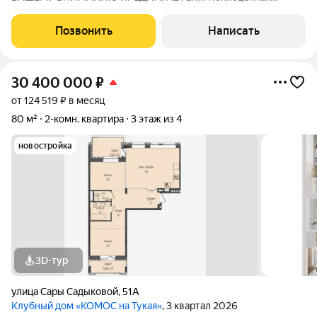
двухкомнатная квартира в ЖK «КОМОС» на Губкина. Bы
въезжаете и сразу создаете интерьер мечты. Качественная
Позвонить
Написать
предчистовая отделка. Стены и полы выровнены
30 400 000
₽
от 124 519 ₽ в месяц
80 м²
2-комн. квартира
3 этаж из 4
новостройка
3D-тур
улица Сары Садыковой
,
51А
Клубный дом «КОМОС на Тукая»
, 3 квартал 2026