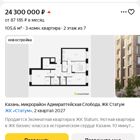
24 300 000
₽
от 87 185 ₽ в месяц
105,6 м²
3-комн. квартира
2 этаж из 7
новостройка
Казань
,
микрорайон Адмиралтейская Слобода
,
ЖК Статум
ЖК «Статум»
, 2 квартал 2027
Продается 3комнатная квартира в ЖК Statum. Уютная квартира
в ЖК бизнес-класса в историческом сердце Казани. 10 минут
от Кремля, между улицей Адмиралтейской и старым руслом
Казанки. Рядом детские сады, школы и Зилантов монастырь.