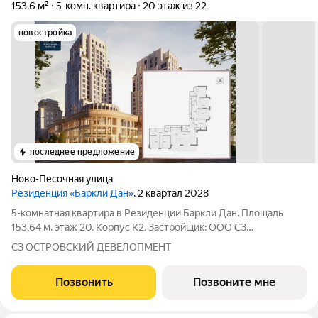
153,6 м²
5-комн. квартира
20 этаж из 22
новостройка
последнее предложение
Ново-Песочная улица
Резиденция «Баркли Дан»
, 2 квартал 2028
5-комнатная квартира в Резиденции Баркли Дан. Площадь
153.64 м, этаж 20. Корпус К2. Застройщик: ООО СЗ
"Островский Девелопмент". Срок сдачи II квартал 2028 года.
СЗ ОСТРОВСКИЙ ДЕВЕЛОПМЕНТ
ДДУ, возможна ипотека. Квартира в жилом комплексе
премиум-класса «Резиденция ДАН» от
Позвонить
Позвоните мне