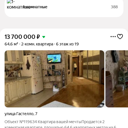
1-комнатные
388
13 700 000
₽
64,6 м²
2-комн. квартира
6 этаж из 19
улица Гастелло
,
7
Объект №119634 Квартира вашей мечтыПродается 2
комнатная квартира, площадью 64.6 квадратных метра на 6