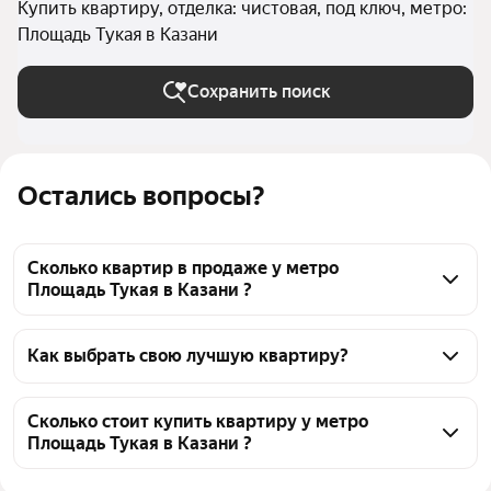
Купить квартиру, отделка: чистовая, под ключ, метро:
Площадь Тукая в Казани
Сохранить поиск
Остались вопросы?
Сколько квартир в продаже у метро
Площадь Тукая в Казани ?
На Яндекс Недвижимости в продаже у метро 
Площадь Тукая в Казани 2123 квартиры, из них 28 
Как выбрать свою лучшую квартиру?
объявлений от собственников, 686 объявлений от 
Чтобы купить квартиру с отделкой у метро 
агентств, 1409 объявлений от застройщиков
Площадь Тукая, воспользуйтесь тепловой картой 
Сколько стоит купить квартиру у метро
Площадь Тукая в Казани ?
для оценки инфраструктуры и транспортной 
доступности в выбранном районе у метро Площадь 
Цена за 
82 305 — 1,38 млн ₽