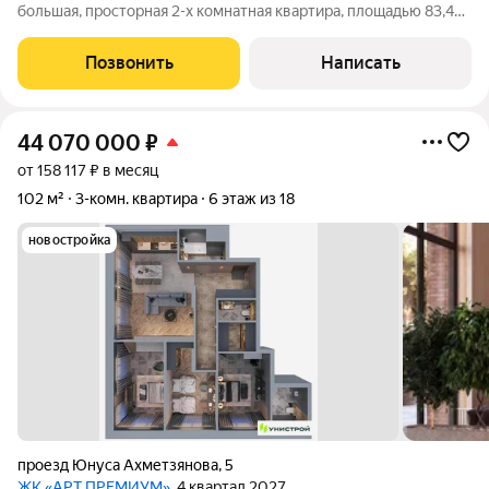
большая, просторная 2-х комнатная квартира, площадью 83,4
кв.: Квартира располагается на крайнем 8-м этаже(над ней
только технический этаж), что для данного дома является
Позвонить
Написать
преимуществом ( никто
44 070 000
₽
от 158 117 ₽ в месяц
102 м²
3-комн. квартира
6 этаж из 18
новостройка
проезд Юнуса Ахметзянова
,
5
ЖК «АРТ ПРЕМИУМ»
, 4 квартал 2027