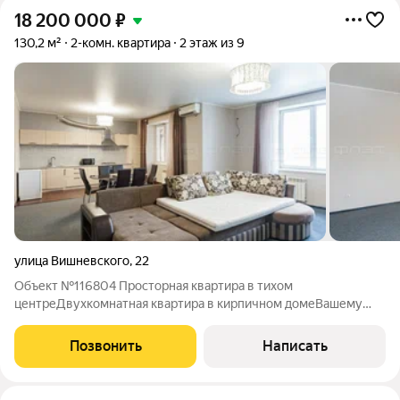
18 200 000
₽
130,2 м²
2-комн. квартира
2 этаж из 9
улица Вишневского
,
22
Объект №116804 Просторная квартира в тихом
центреДвухкомнатная квартира в кирпичном домеВашему
вниманию предлагаем просторную двухкомнатную квартиру в
Вахитовском районе, по адресу Вишневского 22. . 1. УДАЧНАЯ
Позвонить
Написать
ПЛАНИРОВКА! - комнаты прямоугольной