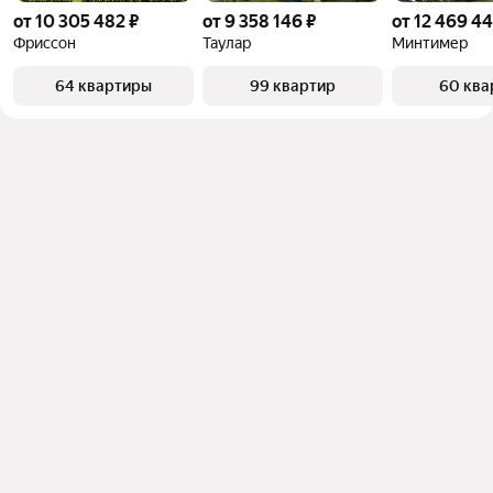
от 10 305 482 ₽
от 9 358 146 ₽
от 12 469 44
Фриссон
Таулар
Минтимер
64 квартиры
99 квартир
60 ква