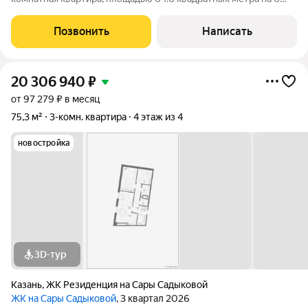
этаже в кирпично монолитном доме, улучшенкаДом построен
в 2014 году, высота потолка 2,80м Двухуровневая подземная
Позвонить
Написать
парковка, 2 грузопассажирских
20 306 940
₽
от 97 279 ₽ в месяц
75,3 м²
3-комн. квартира
4 этаж из 4
новостройка
3D-тур
Казань
,
ЖК Резиденция на Сары Садыковой
ЖК на Сары Садыковой
, 3 квартал 2026