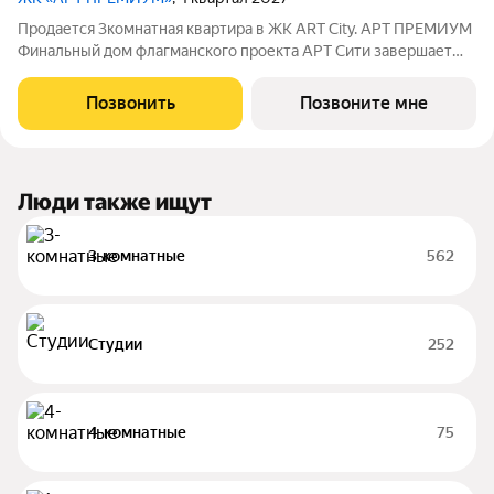
Продается 3комнатная квартира в ЖК ART City. АРТ ПРЕМИУМ
Финальный дом флагманского проекта АРТ Сити завершает
квартал с максимальным стилем, комфортом и сервисом.
Здесь все под рукой: бассейн, фитнес-зона и ресторан. В лобби
Позвонить
Позвоните мне
встречает консьерж, а
Люди также ищут
3-комнатные
562
Студии
252
4-комнатные
75