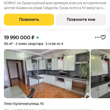
КОМОС на Тукая клубный дом премиум-класса в историческом
центре Казани на улице Габдуллы Тукая, всего в 10 минутах от
Казанского Кремля и живописной Кремлёвской набережной! К
продаже предлагается двухкомнатная квартира свободной
Позвонить
Позвоните мне
планировки.
19 990 000
₽
96 м²
2-комн. квартира
3 этаж из 4
Лево-Булачная улица
,
16