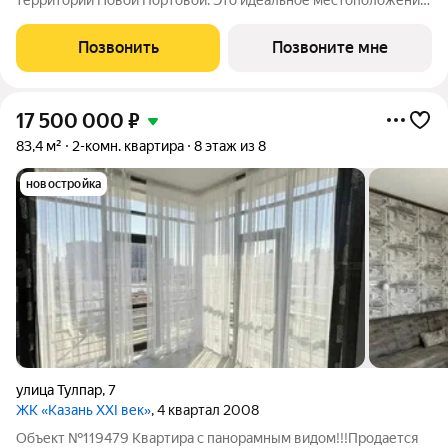
территории Новой Портовой. Это идеальное местоположение
для проживания рядом с благоустроенной набережной Волги
в 15 минутах от Кремля. Благоустроенный двор на стилобате с
Позвонить
Позвоните мне
богатой растительной
17 500 000
₽
83,4 м²
2-комн. квартира
8 этаж из 8
новостройка
улица Тулпар
,
7
ЖК «Казань XXI век»
, 4 квартал 2008
Объект №119479 Квартира с панорамным видом!!!Продается