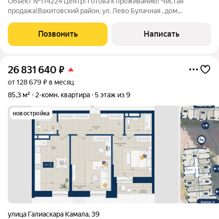
Объект №114224 Центр! Готова к проживанию! Чистая
продажа!Вахитовский район, ул. Лево Булачная , дом
16.Выставлена на продажу 2-х комнатная квартира 96 кв.м. с
индивидуальным отоплением ( установлен двухконтурный
Позвонить
Написать
котел) на 3/4 этажного кирпичного
26 831 640
₽
от 128 679 ₽ в месяц
85,3 м²
2-комн. квартира
5 этаж из 9
новостройка
улица Галиаскара Камала
,
39