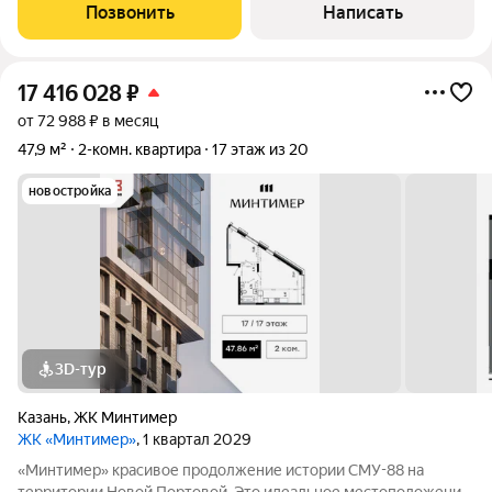
Достоевского 57. В квартире сделан хороший качественный
Позвонить
Написать
ремонт, стены выровнены, на
17 416 028
₽
от 72 988 ₽ в месяц
47,9 м²
2-комн. квартира
17 этаж из 20
новостройка
3D-тур
Казань
,
ЖК Минтимер
ЖК «Минтимер»
, 1 квартал 2029
«Минтимер» красивое продолжение истории СМУ-88 на