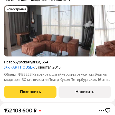
новостройка
Петербургская улица
,
65А
ЖК «ART HOUSE»
, 3 квартал 2013
Объект №58828 Квартира с дизайнерским ремонтом Элитная
квартира 130 м с видом на Театр Кукол Петербургская, 16 этаж
Предлагаем вашему вниманию уникальную 3-комнатную
квартиру с дизайнерским ремонтом от известного казанского
Позвонить
Написать
дизайнера. Расположенная
152 103 600
₽