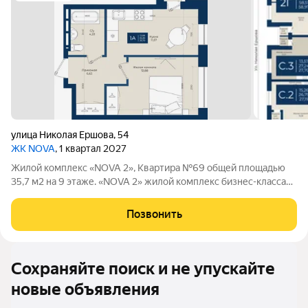
улица Николая Ершова
,
54
ЖК NOVA
, 1 квартал 2027
Жилой комплекс «NOVA 2», Квартира №69 общей площадью
35,7 м2 на 9 этаже. «NOVA 2» жилой комплекс бизнес-клаcсa
oт зaстройщикa НоваСтрой. Все преимущества высокого
бизнес-класса собраны в одном месте. На территории ЖК
Позвонить
расположены торговые галереи,
Сохраняйте поиск и не упускайте
новые объявления