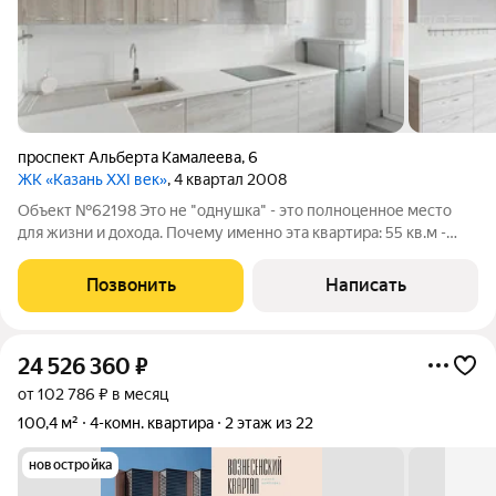
проспект Альберта Камалеева
,
6
ЖК «Казань XXI век»
, 4 квартал 2008
Объект №62198 Это не "однушка" - это полноценное место
для жизни и дохода. Почему именно эта квартира: 55 кв.м -
редкий метраж (обычно гораздо меньше) 2 этаж - идеальный
баланс не первый и не на высоте. Кирпичный дом Планировка,
Позвонить
Написать
которую можно:
24 526 360
₽
от 102 786 ₽ в месяц
100,4 м²
4-комн. квартира
2 этаж из 22
новостройка