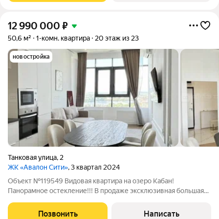
12 990 000
₽
50,6 м²
1-комн. квартира
20 этаж из 23
новостройка
Танковая улица
,
2
ЖК «Авалон Сити»
, 3 квартал 2024
Объект №119549 Видовая квартира на озеро Кабан!
Панорамное остекление!!! В продаже эксклюзивная большая
1х комн. квартира с премиальным дизайнерским ремонтом и
мебелью в Жк «Авалон Сити». Площадь квартиры 50,6 м2 на
Позвонить
Написать