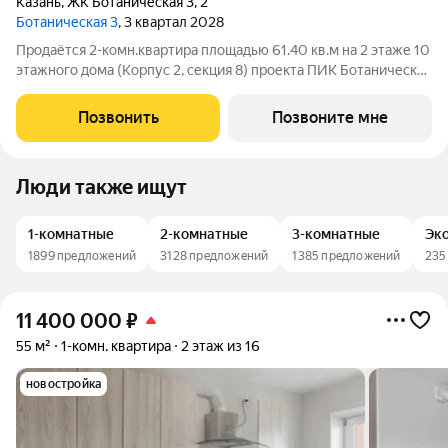
Казань
,
ЖК Ботаническая 3
,
2
Ботаническая 3
, 3 квартал 2028
Продаётся 2-комн.квартира площадью 61.40 кв.м на 2 этаже 10
этажного дома (Корпус 2, секция 8) проекта ПИК Ботаническая
3. Светлый просторный подъезд на уровне земли,
функциональная планировка, большие окна. «Ботаническая 3»
Позвонить
Позвоните мне
камерный проект
Люди также ищут
1-комнатные
2-комнатные
3-комнатные
Эко
1899 предложений
3128 предложений
1385 предложений
235
11 400 000
₽
55 м²
1-комн. квартира
2 этаж из 16
новостройка