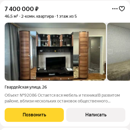
7 400 000
₽
46,5 м²
2-комн. квартира
1 этаж из 5
Гвардейская улица
,
26
Объект №92086 Остается вся мебель и техника!В развитом
районе, вблизи нескольких остановок общественного
транспорта, которые едут в любую точку города, продаётся
двухкомнатная квартира на первом ,теплом этаже, под
Позвонить
Написать
квартирами кладовые . В квартире