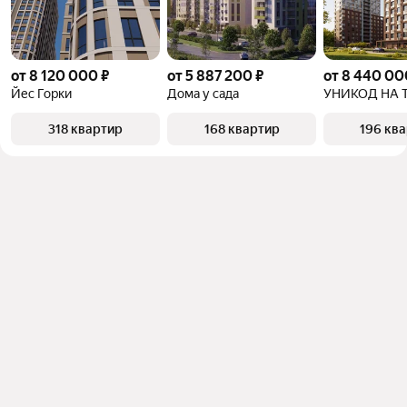
от 8 120 000 ₽
от 5 887 200 ₽
от 8 440 00
Йес Горки
Дома у сада
318 квартир
168 квартир
196 кв