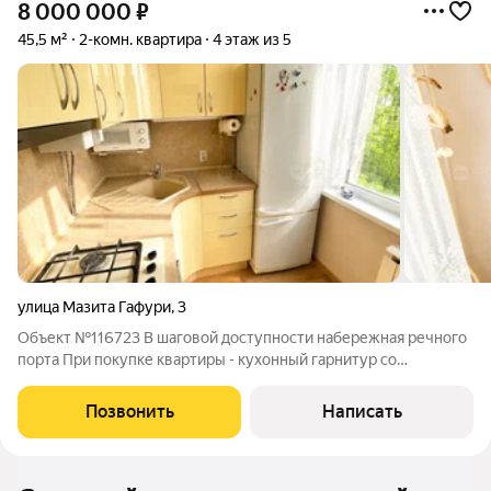
8 000 000
₽
45,5 м²
2-комн. квартира
4 этаж из 5
улица Мазита Гафури
,
3
Объект №116723 В шаговой доступности набережная речного
порта При покупке квартиры - кухонный гарнитур со
встроенной техникой , встроенный шкаф в прихожей , шкаф
купэ в зале и шкаф в спальне , застекленный
Позвонить
Написать
отремонтированный балкон - в подарок .