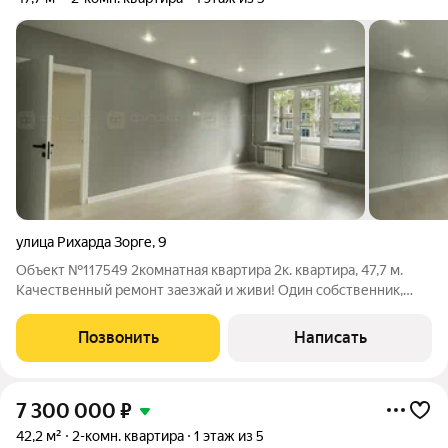
улица Рихарда Зорге
,
9
Объект №117549 2комнатная квартира 2к. квартира, 47,7 м.
Качественный ремонт заезжай и живи! Один собственник,
чистая история сделки. Свободна от прописки. Ключи в день
сделки. Рядом: детский сад № 330, гимназия № 8, поликлиника,
Позвонить
Написать
магазины, аптеки,
7 300 000
₽
42,2 м²
2-комн. квартира
1 этаж из 5