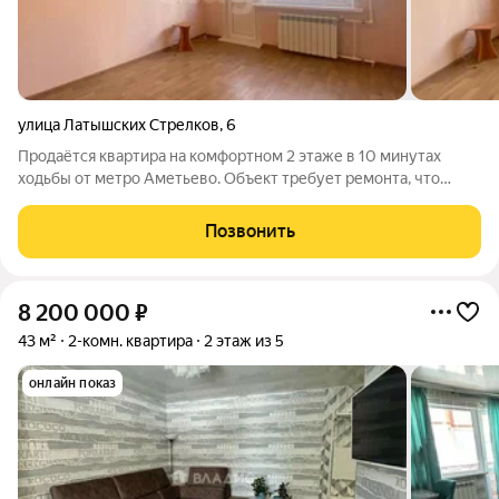
улица Латышских Стрелков
,
6
Продаётся квартира на комфортном 2 этаже в 10 минутах
ходьбы от метро Аметьево. Объект требует ремонта, что
позволяет воплотить собственные дизайнерские идеи.
Частично уже заменены окна на пластиковые, включая
Позвонить
остекление балкона. Санузел раздельный.
8 200 000
₽
43 м²
2-комн. квартира
2 этаж из 5
онлайн показ