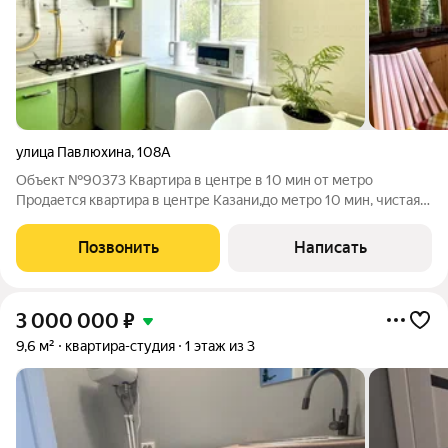
улица Павлюхина
,
108А
Объект №90373 Квартира в центре в 10 мин от метро
Продается квартира в центре Казани,до метро 10 мин, чистая,
уютная, с красивым дизайнерским ремонтом, зелёный
благоустроенный двор,чистый подъезд.Дом после
Позвонить
Написать
кап.ремонта по гос .программе. Квартира
3 000 000
₽
9,6 м²
квартира-студия
1 этаж из 3