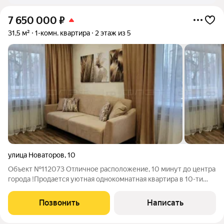
7 650 000
₽
31,5 м²
1-комн. квартира
2 этаж из 5
улица Новаторов
,
10
Объект №112073 Отличное расположение, 10 минут до центра
города !Продается уютная однокомнатная квартира в 10-ти
минутах от центра города, в тихом, спокойном, зеленом месте!
В доме был сделан капитальный ремонт. Квартира была
Позвонить
Написать
куплена для себя,