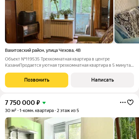
Вахитовский район
,
улица Чехова
,
4В
Объект №119535 Трехкомнатная квартира в центре
КазаниПродается уютная трехкомнатная квартира в 5 минутах
от центра города, по адресу Чехова 4В. В шаговой доступности
Парк Горького. Рядом магазины, аптеки, все необходимое для
Позвонить
Написать
жизни. Старомосковский
7 750 000
₽
30 м²
1-комн. квартира
2 этаж из 5