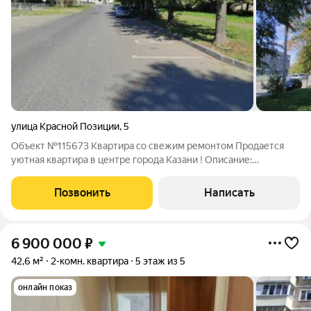
улица Красной Позиции
,
5
Объект №115673 Квартира со свежим ремонтом Продается
уютная квартира в центре города Казани ! Описание:
Предлагаем вашему вниманию светлую и просторную
квартиру, расположенную в центре города. Удобная
Позвонить
Написать
планировка, просторная кухню и уютный зал,
6 900 000
₽
42,6 м²
2-комн. квартира
5 этаж из 5
онлайн показ