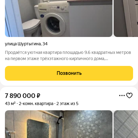
улица Шуртыгина
,
34
Продаётся уютная квартира площадью 9.6 квадратных метров
на первом этаже трёхэтажного кирпичного дома,
расположенного по адресу: город Казань, улица Шуртыгина,
34. Недавно был выполнен косметический ремонт, благодаря
Позвонить
чему квартира предстает в
7 890 000
₽
43 м²
2-комн. квартира
2 этаж из 5