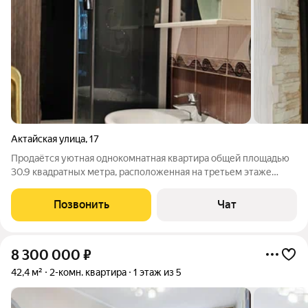
Актайская улица
,
17
Продаётся уютная однокомнатная квартира общей площадью
30.9 квадратных метра, расположенная на третьем этаже
пятиэтажного кирпичного дома 1961 года постройки по адресу:
город Казань, Актайская улица, дом 17. Данный вариант
Позвонить
Чат
отлично подойдёт тем, кто
8 300 000
₽
42,4 м²
2-комн. квартира
1 этаж из 5