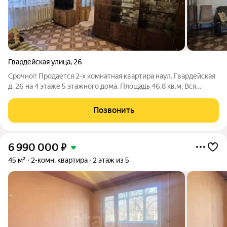
Гвардейская улица
,
26
Срочно!! Продается 2-х комнатная квартира наул. Гвардейская
д. 26 на 4 этаже 5 этажного дома. Площадь 46.8 кв.м. Вся
инфраструктура в шаговой доступности. Доброжелательные
соседи. Удобная транспортная развязка. Один взрослый
Позвонить
собственник, обременений
6 990 000
₽
45 м²
2-комн. квартира
2 этаж из 5