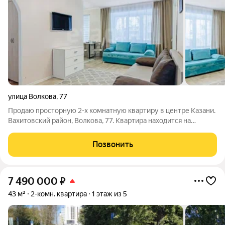
улица Волкова
,
77
Продаю просторную 2-х комнатную квартиру в центре Казани.
Вахитовский район, Волкова, 77. Квартира находится на
первом этаже 5-ти этажного кирпичного дома. Общая площадь
42.4 кв.м., просторная кухня-гостиная, спальная комната,
Позвонить
санузел совмещенный.
7 490 000
₽
43 м²
2-комн. квартира
1 этаж из 5