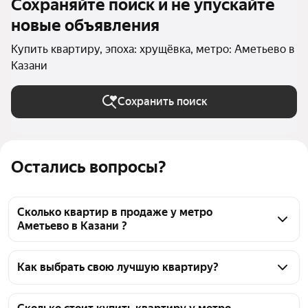
Сохраняйте поиск и не упускайте
новые объявления
Купить квартиру, эпоха: хрущёвка, метро: Аметьево в
Казани
Сохранить поиск
Остались вопросы?
Сколько квартир в продаже у метро
Аметьево в Казани ?
На Яндекс Недвижимости в продаже у метро 
Аметьево в Казани 28 квартир, из них 2 объявления 
Как выбрать свою лучшую квартиру?
от собственников, 26 объявлений от агентств
Чтобы купить квартиру в хрущёвке у метро 