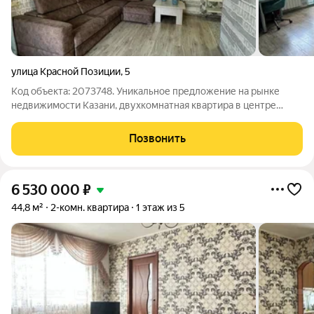
улица Красной Позиции
,
5
Код объекта: 2073748. Уникальное предложение на рынке
недвижимости Казани, двухкомнатная квартира в центре
города ждёт своих владельцев! Продаётся уютная
двухкомнатная квартира с прекрасным ремонтом, общей
Позвонить
площадью 43 кв. м. на втором этаже. Дом
6 530 000
₽
44,8 м²
2-комн. квартира
1 этаж из 5