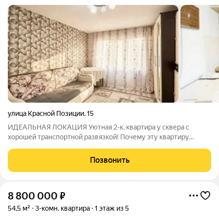
улица Красной Позиции
,
15
ИДЕАЛЬНАЯ ЛОКАЦИЯ Уютная 2-к. квартира у сквера с
хорошей транспортной развязкой! Почему эту квартиру
нужно смотреть в первую очередь? Если вы ищете не просто
«квадратные метры», а готовое, уютное гнездышко с
Позвонить
продуманной логистикой и безупречной
8 800 000
₽
54,5 м²
3-комн. квартира
1 этаж из 5