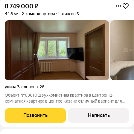
8 749 000
₽
44,8 м²
2-комн. квартира
1 этаж из 5
улица Заслонова
,
26
Объект №63610 Двухкомнатная квартира в центре!!!2-
комнатная квартира в центре Казани отличный вариант для
жизни и инвестиций Квартира расположена на высоком
первом этаже кирпичного дома. Главное преимущество окна
Позвонить
Написать
выходят в закрытый зелёный