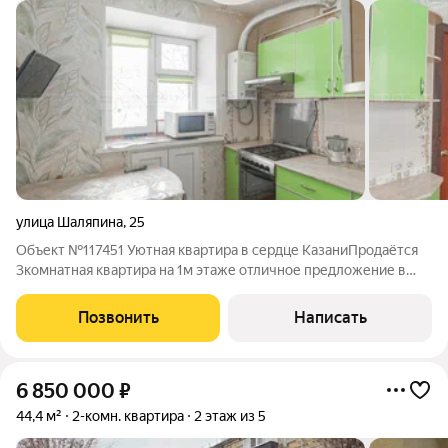
улица Шаляпина
,
25
Объект №117451 Уютная квартира в сердце КазаниПродаётся
3комнатная квартира на 1м этаже отличное предложение в
сердце города (кирпичный дом, 1963 г.) Коротко о главном - 3
комнаты, 1й этаж (удобно для семей с детьми и пожилых;
Позвонить
Написать
быстрый вынос/внесение
6 850 000
₽
44,4 м²
2-комн. квартира
2 этаж из 5