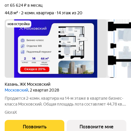
от 65 624 ₽ в месяц
44,8 м²
2-комн. квартира
14 этаж из 20
новостройка
Казань
,
ЖК Московский
Московский
, 2 квартал 2028
Продается 2-комн. квартира на 14-м этаже в квартале бизнес-
класса Московский. Общая площадь лота составляет 44,78 кв.
м, из которых 21,13 кв. м отведено под жилую и 11,63 кв. м под
GloraX
кухонную зону. Номер квартиры - 347 Московский это
идеальное
Позвонить
Позвоните мне