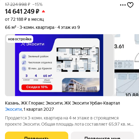
17 224 998
₽
–15%
14 641 249
₽
от 72 188 ₽ в месяц
66 м²
3-комн. квартира
4 этаж из 9
новостройка
Казань
,
ЖК Глоракс Экосити
,
ЖК Экосити Урбан-Квартал
Экосити
, 1 квартал 2027
Продается 3-комн. квартира на 4-м этаже в строящемся
проекте Экосити. Общая площадь лота составляет 65,97 кв. м,
из которых 34,84 кв. м отведено под жилую и 13,03 кв. м под
кухонную зону. Номер квартиры - 333 Преимущества
Позвонить
Позвоните мне