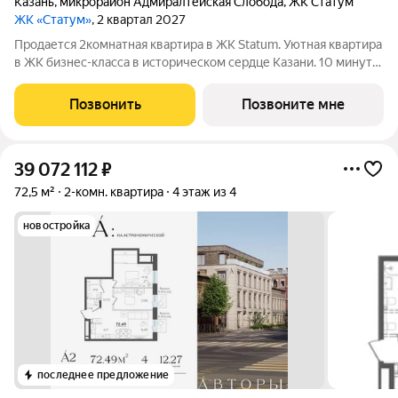
Казань
,
микрорайон Адмиралтейская Слобода
,
ЖК Статум
ЖК «Статум»
, 2 квартал 2027
Продается 2комнатная квартира в ЖК Statum. Уютная квартира
в ЖК бизнес-класса в историческом сердце Казани. 10 минут
от Кремля, между улицей Адмиралтейской и старым руслом
Казанки. Рядом детские сады, школы и Зилантов монастырь.
Позвонить
Позвоните мне
Приватные зелёные
39 072 112
₽
72,5 м²
2-комн. квартира
4 этаж из 4
новостройка
последнее предложение