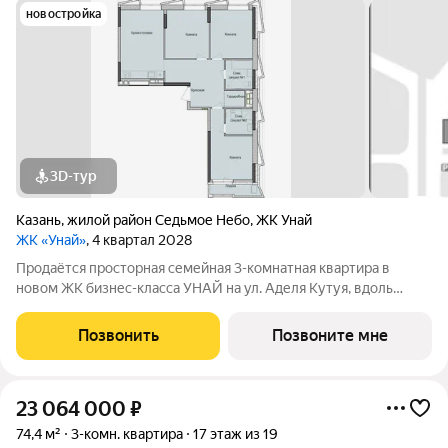
новостройка
3D-тур
Казань
,
жилой район Седьмое Небо
,
ЖК Унай
ЖК «Унай»
, 4 квартал 2028
Продаётся просторная семейная 3-комнатная квартира в
новом ЖК бизнес-класса УНАЙ на ул. Аделя Кутуя, вдоль
Вознесенского тракта! Жилой комплекс расположен в
восточной части столицы Татарстана, совсем рядом: - ТЦ МЕГА
Позвонить
Позвоните мне
и Строительный гипермаркет OB; -
23 064 000
₽
74,4 м²
3-комн. квартира
17 этаж из 19