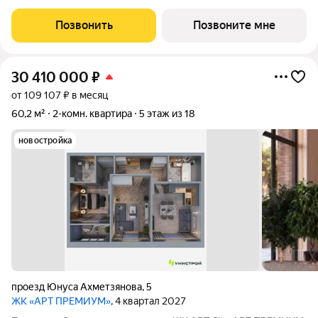
квартира номер 379 общей площадью 42.8 кв.м. на 10-м этаже
14 этажного здания. Предчистовая отделка. - Мастер-зона с
Позвонить
Позвоните мне
гардеробной.
30 410 000
₽
от 109 107 ₽ в месяц
60,2 м²
2-комн. квартира
5 этаж из 18
новостройка
проезд Юнуса Ахметзянова
,
5
ЖК «АРТ ПРЕМИУМ»
, 4 квартал 2027