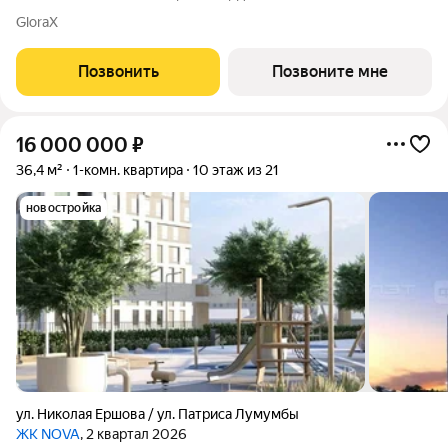
м, из которых 14,22 кв. м отведено под жилую и 6,35 кв. м под
GloraX
кухонную зону. Номер квартиры - 50 Московский это
идеальное сочетание
Позвонить
Позвоните мне
16 000 000
₽
36,4 м²
1-комн. квартира
10 этаж из 21
новостройка
ул. Николая Ершова / ул. Патриса Лумумбы
ЖК NOVA
, 2 квартал 2026