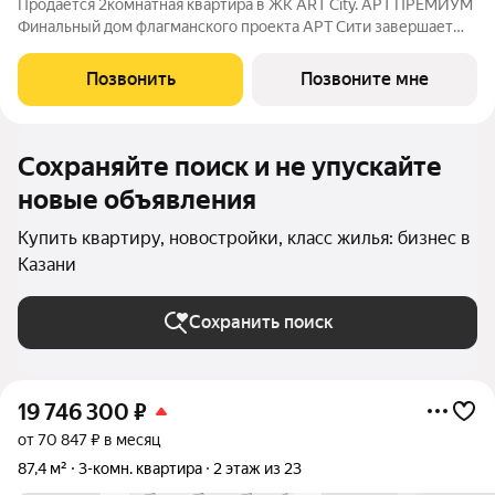
Продается 2комнатная квартира в ЖК ART City. АРТ ПРЕМИУМ
Финальный дом флагманского проекта АРТ Сити завершает
квартал с максимальным стилем, комфортом и сервисом.
Здесь все под рукой: бассейн, фитнес-зона и ресторан. В лобби
Позвонить
Позвоните мне
встречает консьерж, а
Сохраняйте поиск и не упускайте
новые объявления
Купить квартиру, новостройки, класс жилья: бизнес в
Казани
Сохранить поиск
19 746 300
₽
от 70 847 ₽ в месяц
87,4 м²
3-комн. квартира
2 этаж из 23