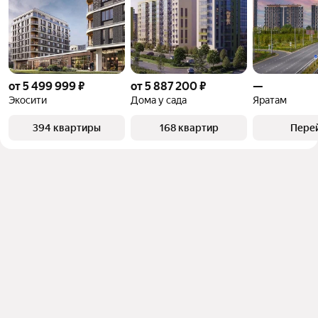
от 5 499 999 ₽
от 5 887 200 ₽
—
Экосити
Дома у сада
Яратам
394 квартиры
168 квартир
Пере