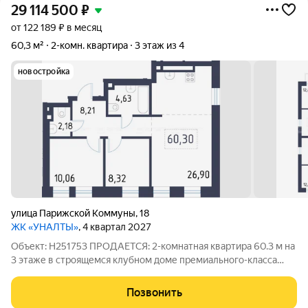
29 114 500
₽
от 122 189 ₽ в месяц
60,3 м²
2-комн. квартира
3 этаж из 4
новостройка
улица Парижской Коммуны
,
18
ЖК «УНАЛТЫ»
, 4 квартал 2027
Объект: Н251753 ПРОДАЕТСЯ: 2-комнатная квартира 60.3 м на
3 этаже в строящемся клубном доме премиального-класса
«Уналты». Квартира, расположенная в самом сердце
исторического центра Казани. Здесь история города
Позвонить
ощущается в деталях, а современный