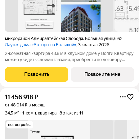
микрорайон Адмиралтейская Слобода
,
Большая улица
,
62
Лаунж-дома «Авторы на Большой»
, 3 квартал 2026
2-комнатная квартира 48,8 м в клубном доме у Волги Квартиру
можно увидеть своими глазами, приобрести по договору
долевого участия. При 100% оплате действует скидка 5%. Дом
расположен в Адмиралтейской слободе тихой исторической
Позвонить
Позвоните мне
части Казани с
11 456 918
₽
от 48 014 ₽ в месяц
34,5 м²
1-комн. квартира
8 этаж из 11
новостройка