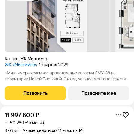
Казань
,
ЖК Минтимер
ЖК «Минтимер»
, 1 квартал 2029
«Минтимер» красивое продолжение истории СМУ-88 на
территории Новой Портовой. Это идеальное местоположение
для проживания рядом с благоустроенной набережной Волги
в 15 минутах от Кремля. Благоустроенный двор на стилобате с
Позвонить
Позвоните мне
богатой растительной
11 997 600
₽
от 50 280 ₽ в месяц
47,6 м²
2-комн. квартира
11 этаж из 14