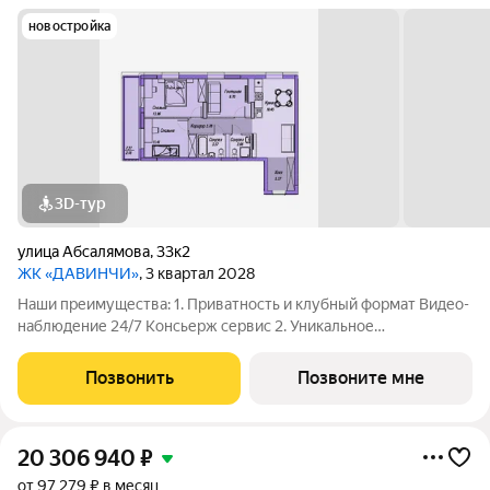
новостройка
3D-тур
улица Абсалямова
,
33к2
ЖК «ДАВИНЧИ»
, 3 квартал 2028
Наши преимущества: 1. Приватность и клубный формат Видео-
наблюдение 24/7 Консьерж сервис 2. Уникальное
общественное пространство Чилл-зона с кинотеатром на 2
этаже Библиотека Спортивная зона Детский уголок 3.
Позвонить
Позвоните мне
Комфортный паркинг Закрытый паркинг на 1
20 306 940
₽
от 97 279 ₽ в месяц