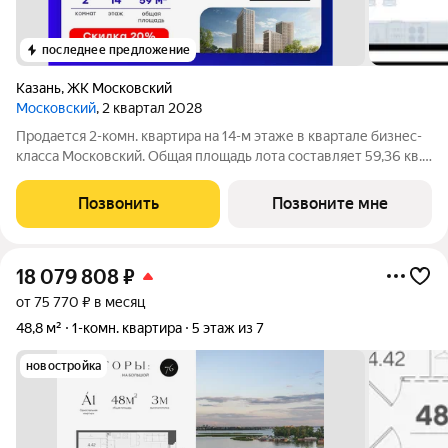
последнее предложение
Казань
,
ЖК Московский
Московский
, 2 квартал 2028
Продается 2-комн. квартира на 14-м этаже в квартале бизнес-
класса Московский. Общая площадь лота составляет 59,36 кв.
м, из которых 24,67 кв. м отведено под жилую и 14,24 кв. м под
кухонную зону. Номер квартиры - 170 Московский это
Позвонить
Позвоните мне
идеальное
18 079 808
₽
от 75 770 ₽ в месяц
48,8 м²
1-комн. квартира
5 этаж из 7
новостройка