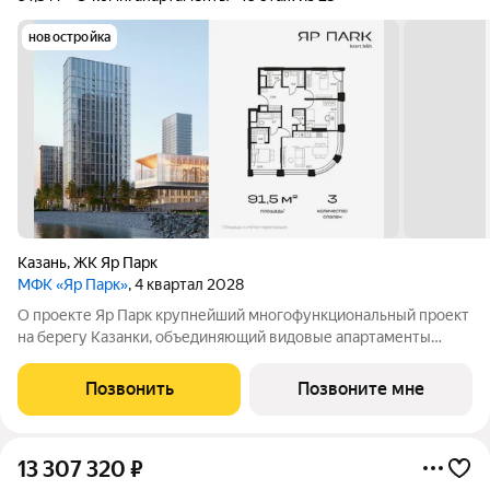
новостройка
Казань
,
ЖК Яр Парк
МФК «Яр Парк»
, 4 квартал 2028
О проекте Яр Парк крупнейший многофункциональный проект
на берегу Казанки, объединяющий видовые апартаменты
премиум-класса, собственный конгресс-центр, современный
молл и пятизвёздочный отель. Пространство, где городской
Позвонить
Позвоните мне
ритм сочетается с природой,
13 307 320
₽