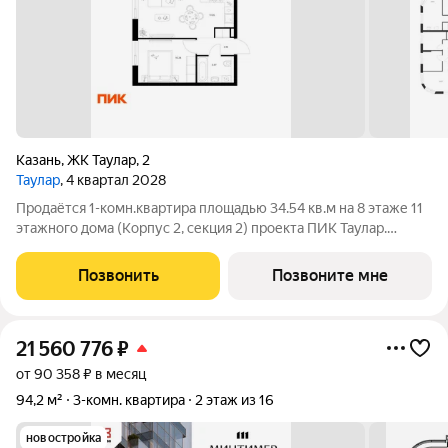
Казань
,
ЖК Таулар
,
2
Таулар
, 4 квартал 2028
Продаётся 1-комн.квартира площадью 34.54 кв.м на 8 этаже 11
этажного дома (Корпус 2, секция 2) проекта ПИК Таулар.
Светлый просторный подъезд на уровне земли,
функциональная планировка, большие окна, с отделкой.
Позвонить
Позвоните мне
«Таулар» квартал бизнес-класса в
21 560 776
₽
от 90 358 ₽ в месяц
94,2 м²
3-комн. квартира
2 этаж из 16
новостройка