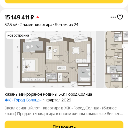
доступностью.
15 149 411
₽
57,5 м²
2-комн. квартира
9 этаж из 24
новостройка
Казань
,
микрорайон Родины
,
ЖК Город Солнца
ЖК «Город Солнца»
, 1 квартал 2029
Эксклюзивный лот - квартира в ЖК «Город Солнца» (бизнес-
класс) Продается квартира в новом жилом комплексе бизнес-
класса «Город Солнца» месте, где городской ритм встречается
с уютом и природой. Комплекс расположен в удобной локации
Позвонить