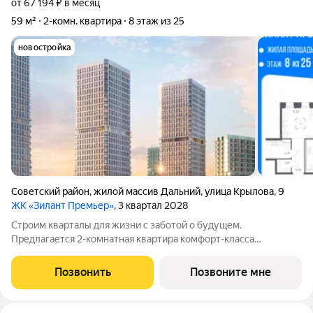
от 67 194 ₽ в месяц
59 м²
2-комн. квартира
8 этаж из 25
новостройка
Советский район
,
жилой массив Дальний
,
улица Крылова
,
9
ЖК «Зилант Премьер»
, 3 квартал 2028
Строим кварталы для жизни с заботой о будущем.
Предлагается 2-комнатная квартира комфорт-класса
площадью 58.96 кв.м в корпусе Зилант Премьер, корпус 1КВ на
8-м этаже, в жилом комплексе "Зилант Премьер".Отделка по
Позвонить
Позвоните мне
вашему желанию: предчистовая, готовая