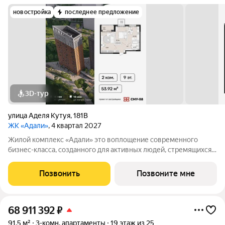
новостройка
последнее предложение
3D-тур
улица Аделя Кутуя
,
181В
ЖК «Адали»
, 4 квартал 2027
Жилой комплекс «Адали» это воплощение современного
бизнес-класса, созданного для активных людей, стремящихся к
самовыражению. Квартиры с гибкой планировкой станут
холстом для реализации ваших идей. 3 дома 10/24 этажа
Позвонить
Позвоните мне
потолки от 2,9 м 545 квартир
68 911 392
₽
91,5 м²
3-комн. апартаменты
19 этаж из 25