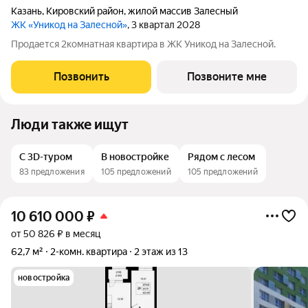
Казань
,
Кировский район
,
жилой массив Залесный
ЖК «Уникод на Залесной»
, 3 квартал 2028
Продается 2комнатная квартира в ЖК Уникод на Залесной.
Позвонить
Позвоните мне
Люди также ищут
С 3D-туром
В новостройке
Рядом с лесом
83 предложения
105 предложений
105 предложений
10 610 000
₽
от 50 826 ₽ в месяц
62,7 м²
2-комн. квартира
2 этаж из 13
новостройка