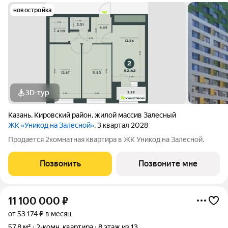
новостройка
3D-тур
Казань
,
Кировский район
,
жилой массив Залесный
ЖК «Уникод на Залесной»
, 3 квартал 2028
Продается 2комнатная квартира в ЖК Уникод на Залесной.
Позвонить
Позвоните мне
11 100 000
₽
от 53 174 ₽ в месяц
57,8 м²
2-комн. квартира
8 этаж из 13