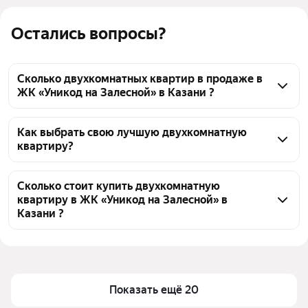
Остались вопросы?
Сколько двухкомнатных квартир в продаже в
ЖК «Уникод на Залесной» в Казани ?
На Яндекс Недвижимости в продаже в ЖК «Уникод 
на Залесной» в Казани 105 двухкомнатных квартир 
Как выбрать свою лучшую двухкомнатную
квартиру?
105 объявлений от застройщиков
Чтобы купить 2-комнатную квартиру в ЖК «Уникод 
на Залесной», воспользуйтесь тепловой картой для 
Сколько стоит купить двухкомнатную
квартиру в ЖК «Уникод на Залесной» в
оценки инфраструктуры и транспортной 
Казани ?
доступности в выбранном районе в ЖК «Уникод на 
Залесной» в Казани
Цена за 
165 036 — 231 245 ₽
квадратный 
Для легкого выбора подходящей квартиры в 
метр
верхней части страницы есть самые частые 
Показать ещё 20
комбинации фильтров, например «С 3D-туром» 
Площадь
44 — 67 м²
или «В новостройке»