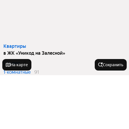
Квартиры
в ЖК «Уникод на Залесной»
Студии
8
На карте
Сохранить
1-комнатные
91
2-комнатные
105
3-комнатные
51
Города-миллионники
Москва