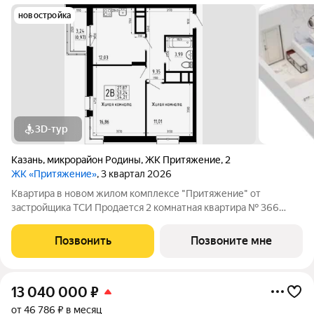
новостройка
3D-тур
Казань
,
микрорайон Родины
,
ЖК Притяжение
,
2
ЖК «Притяжение»
, 3 квартал 2026
Квартира в новом жилом комплексе "Притяжение" от
застройщика ТСИ Продается 2 комнатная квартира № 366
общей площадью: 54.21 кв.м. на 11 этаже в 6 секции 14
этажного дома. О КОМПЛЕКСЕ ЖК «Притяжение» это комфорт
Позвонить
Позвоните мне
и эстетика в каждом метре. Четыре дома
13 040 000
₽
от 46 786 ₽ в месяц