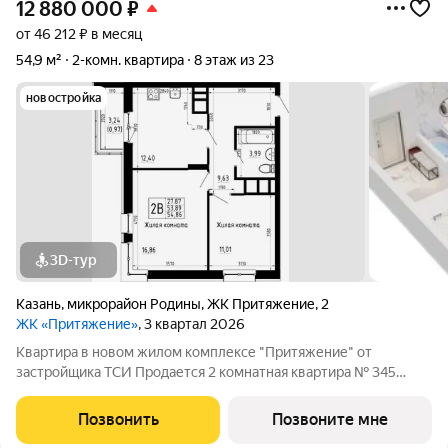
12 880 000
₽
от 46 212 ₽ в месяц
54,9 м²
2-комн. квартира
8 этаж из 23
новостройка
3D-тур
Казань
,
микрорайон Родины
,
ЖК Притяжение
,
2
ЖК «Притяжение»
, 3 квартал 2026
Квартира в новом жилом комплексе "Притяжение" от
застройщика ТСИ Продается 2 комнатная квартира № 345
общей площадью: 54.86 кв.м. на 8 этаже в 6 секции 14 этажного
дома. О КОМПЛЕКСЕ ЖК «Притяжение» это комфорт и
Позвонить
Позвоните мне
эстетика в каждом метре. Четыре дома