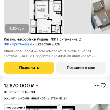
3D-тур
Казань
,
микрорайон Родины
,
ЖК Притяжение
,
2
ЖК «Притяжение»
, 3 квартал 2026
Квартира в новом жилом комплексе "Притяжение" от
застройщика ТСИ Продается 2 комнатная квартира № 22
общей площадью: 55.17 кв.м. на 5 этаже в 1 секции 23 этажного
дома. О КОМПЛЕКСЕ ЖК «Притяжение» это комфорт и
Позвонить
Позвоните мне
эстетика в каждом метре. Четыре дома
12 870 000
₽
от 46 176 ₽ в месяц
55,3 м²
2-комн. квартира
2 этаж из 23
новостройка