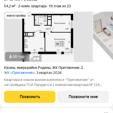
54,2 м²
2-комн. квартира
19 этаж из 23
новостройка
3D-тур
Казань
,
микрорайон Родины
,
ЖК Притяжение
,
2
ЖК «Притяжение»
, 3 квартал 2026
Квартира в новом жилом комплексе "Притяжение" от
застройщика ТСИ Продается 2 комнатная квартира № 124
общей площадью: 54.2 кв.м. на 19 этаже в 1 секции 23 этажного
дома. О КОМПЛЕКСЕ ЖК «Притяжение» это комфорт и
Позвонить
Позвоните мне
эстетика в каждом метре. Четыре дома