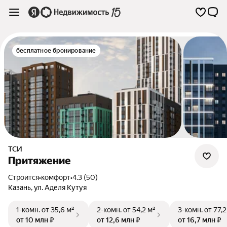
бесплатное бронирование
ТСИ
Притяжение
Строится
•
комфорт
•
4.3 (50)
Казань
,
ул. Аделя Кутуя
1-комн.
от 35,6 м²
2-комн.
от 54,2 м²
3-комн.
от 77,2
от 10 млн ₽
от 12,6 млн ₽
от 16,7 млн ₽