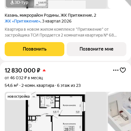
3D-тур
Казань
,
микрорайон Родины
,
ЖК Притяжение
,
2
ЖК «Притяжение»
, 3 квартал 2026
Квартира в новом жилом комплексе "Притяжение" от
застройщика ТСИ Продается 2 комнатная квартира № 68
общей площадью: 54.2 кв.м. на 11 этаже в 1 секции 23 этажного
дома. О КОМПЛЕКСЕ ЖК «Притяжение» это комфорт и
Позвонить
Позвоните мне
эстетика в каждом метре. Четыре дома
12 830 000
₽
от 46 032 ₽ в месяц
54,6 м²
2-комн. квартира
6 этаж из 23
новостройка