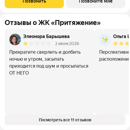
Позвонить
Позвоните мне
эстетика в каждом метре. Четыре дома
Отзывы о ЖК «Притяжение»
Элеонора Барышева
Ольга 
2 июня 2026
Прекратите сверлить и долбить
Перспективны
ночью и утром, засыпать
расположение
приходится под шум и просыпаться
ОТ НЕГО
Посмотреть все 11 отзывов