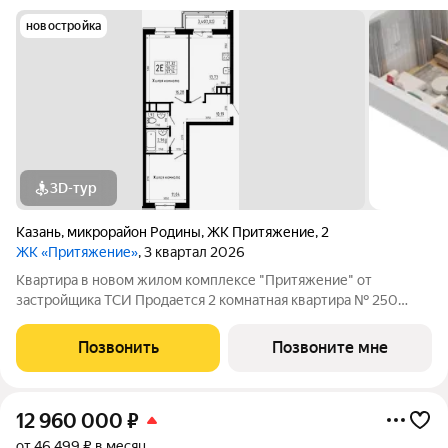
новостройка
3D-тур
Казань
,
микрорайон Родины
,
ЖК Притяжение
,
2
ЖК «Притяжение»
, 3 квартал 2026
Квартира в новом жилом комплексе "Притяжение" от
застройщика ТСИ Продается 2 комнатная квартира № 250
общей площадью: 57.14 кв.м. на 2 этаже в 5 секции 14 этажного
дома. О КОМПЛЕКСЕ ЖК «Притяжение» это комфорт и
Позвонить
Позвоните мне
эстетика в каждом метре. Четыре дома
12 960 000
₽
от 46 499 ₽ в месяц