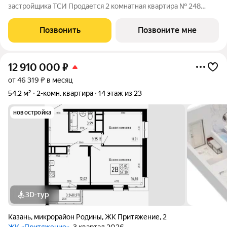
застройщика ТСИ Продается 2 комнатная квартира № 248
общей площадью: 55.42 кв.м. на 2 этаже в 5 секции 14 этажного
дома. О КОМПЛЕКСЕ ЖК «Притяжение» это комфорт и
Позвонить
Позвоните мне
эстетика в каждом метре. Четыре дома
12 910 000
₽
от 46 319 ₽ в месяц
54,2 м²
2-комн. квартира
14 этаж из 23
новостройка
3D-тур
Казань
,
микрорайон Родины
,
ЖК Притяжение
,
2