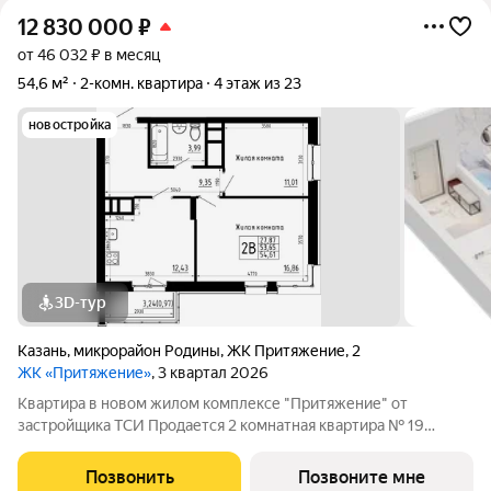
12 830 000
₽
от 46 032 ₽ в месяц
54,6 м²
2-комн. квартира
4 этаж из 23
новостройка
3D-тур
Казань
,
микрорайон Родины
,
ЖК Притяжение
,
2
ЖК «Притяжение»
, 3 квартал 2026
Квартира в новом жилом комплексе "Притяжение" от
застройщика ТСИ Продается 2 комнатная квартира № 19
общей площадью: 54.61 кв.м. на 4 этаже в 1 секции 23 этажного
дома. О КОМПЛЕКСЕ ЖК «Притяжение» это комфорт и
Позвонить
Позвоните мне