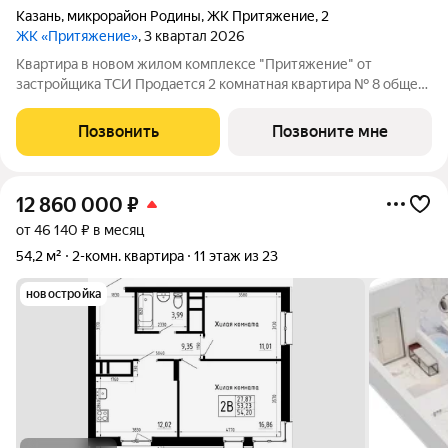
Казань
,
микрорайон Родины
,
ЖК Притяжение
,
2
ЖК «Притяжение»
, 3 квартал 2026
Квартира в новом жилом комплексе "Притяжение" от
застройщика ТСИ Продается 2 комнатная квартира № 8 общей
площадью: 55.17 кв.м. на 3 этаже в 1 секции 23 этажного дома.
О КОМПЛЕКСЕ ЖК «Притяжение» это комфорт и эстетика в
Позвонить
Позвоните мне
каждом метре. Четыре дома
12 860 000
₽
от 46 140 ₽ в месяц
54,2 м²
2-комн. квартира
11 этаж из 23
новостройка