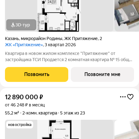
3D-тур
Казань
,
микрорайон Родины
,
ЖК Притяжение
,
2
ЖК «Притяжение»
, 3 квартал 2026
Квартира в новом жилом комплексе "Притяжение" от
застройщика ТСИ Продается 2 комнатная квартира № 15 общей
площадью: 55.17 кв.м. на 4 этаже в 1 секции 23 этажного дома.
О КОМПЛЕКСЕ ЖК «Притяжение» это комфорт и эстетика в
Позвонить
Позвоните мне
каждом метре. Четыре дома
12 890 000
₽
от 46 248 ₽ в месяц
55,2 м²
2-комн. квартира
5 этаж из 23
новостройка