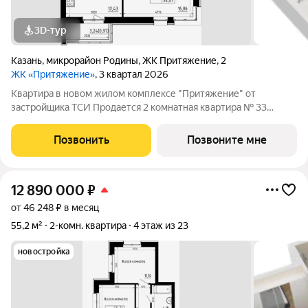
3D-тур
Казань
,
микрорайон Родины
,
ЖК Притяжение
,
2
ЖК «Притяжение»
, 3 квартал 2026
Квартира в новом жилом комплексе "Притяжение" от
застройщика ТСИ Продается 2 комнатная квартира № 33
общей площадью: 54.61 кв.м. на 6 этаже в 1 секции 23 этажного
дома. О КОМПЛЕКСЕ ЖК «Притяжение» это комфорт и
Позвонить
Позвоните мне
эстетика в каждом метре. Четыре дома
12 890 000
₽
от 46 248 ₽ в месяц
55,2 м²
2-комн. квартира
4 этаж из 23
новостройка