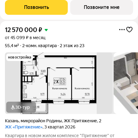
дома. О КОМПЛЕКСЕ ЖК «Притяжение» это комфорт и
Позвонить
Позвоните мне
эстетика в каждом метре. Четыре дома
12 570 000
₽
от 45 099 ₽ в месяц
55,4 м²
2-комн. квартира
2 этаж из 23
новостройка
3D-тур
Казань
,
микрорайон Родины
,
ЖК Притяжение
,
2
ЖК «Притяжение»
, 3 квартал 2026
Квартира в новом жилом комплексе "Притяжение" от