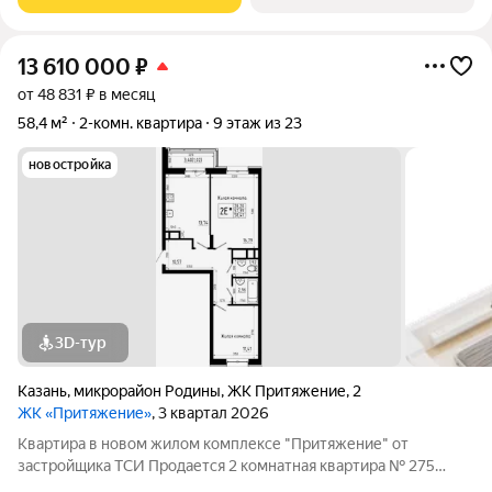
эстетика в каждом метре. Четыре дома
13 610 000
₽
от 48 831 ₽ в месяц
58,4 м²
2-комн. квартира
9 этаж из 23
новостройка
3D-тур
Казань
,
микрорайон Родины
,
ЖК Притяжение
,
2
ЖК «Притяжение»
, 3 квартал 2026
Квартира в новом жилом комплексе "Притяжение" от
застройщика ТСИ Продается 2 комнатная квартира № 275
общей площадью: 58.41 кв.м. на 9 этаже в 5 секции 14 этажного