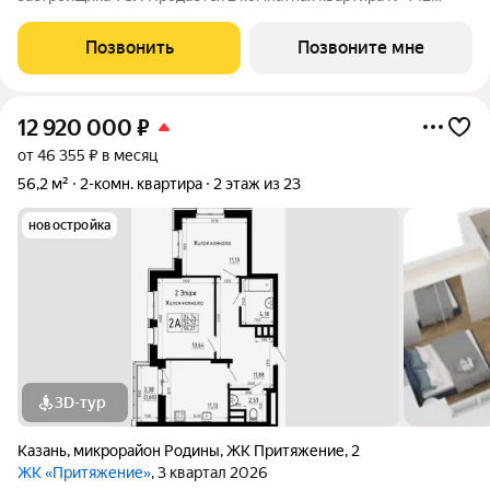
общей площадью: 54.91 кв.м. на 22 этаже в 1 секции 23
этажного дома. О КОМПЛЕКСЕ ЖК «Притяжение» это комфорт
Позвонить
Позвоните мне
и эстетика в каждом метре. Четыре дома
12 920 000
₽
от 46 355 ₽ в месяц
56,2 м²
2-комн. квартира
2 этаж из 23
новостройка
3D-тур
Казань
,
микрорайон Родины
,
ЖК Притяжение
,
2
ЖК «Притяжение»
, 3 квартал 2026