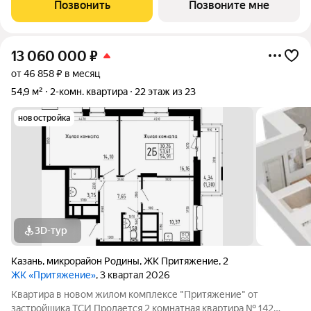
дома. О КОМПЛЕКСЕ ЖК «Притяжение» это комфорт и
Позвонить
Позвоните мне
эстетика в каждом метре. Четыре дома
13 060 000
₽
от 46 858 ₽ в месяц
54,9 м²
2-комн. квартира
22 этаж из 23
новостройка
3D-тур
Казань
,
микрорайон Родины
,
ЖК Притяжение
,
2
ЖК «Притяжение»
, 3 квартал 2026
Квартира в новом жилом комплексе "Притяжение" от
застройщика ТСИ Продается 2 комнатная квартира № 142