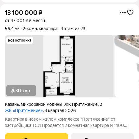
13 100 000
₽
от 47 001 ₽ в месяц
56,4 м²
2-комн. квартира
4 этаж из 23
новостройка
3D-тур
Казань
,
микрорайон Родины
,
ЖК Притяжение
,
2
ЖК «Притяжение»
, 3 квартал 2026
Квартира в новом жилом комплексе "Притяжение" от
застройщика ТСИ Продается 2 комнатная квартира № 400
общей площадью: 56.4 кв.м. на 4 этаже в 7 секции 9 этажного
дома. О КОМПЛЕКСЕ ЖК «Притяжение» это комфорт и