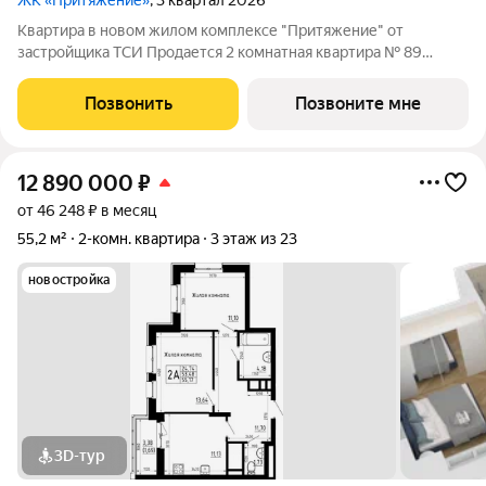
ЖК «Притяжение»
, 3 квартал 2026
Квартира в новом жилом комплексе "Притяжение" от
застройщика ТСИ Продается 2 комнатная квартира № 89
общей площадью: 54.2 кв.м. на 14 этаже в 1 секции 23 этажного
дома. О КОМПЛЕКСЕ ЖК «Притяжение» это комфорт и
Позвонить
Позвоните мне
эстетика в каждом метре. Четыре дома
12 890 000
₽
от 46 248 ₽ в месяц
55,2 м²
2-комн. квартира
3 этаж из 23
новостройка
3D-тур