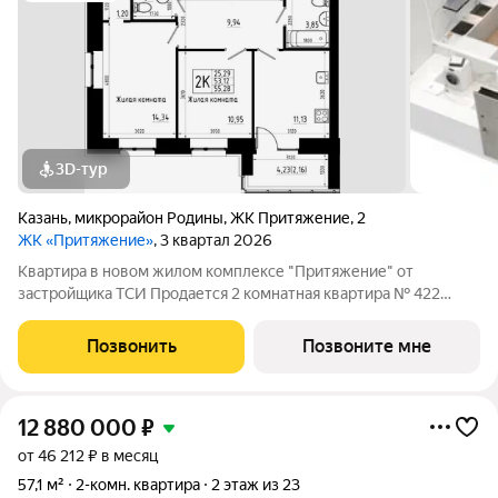
3D-тур
Казань
,
микрорайон Родины
,
ЖК Притяжение
,
2
ЖК «Притяжение»
, 3 квартал 2026
Квартира в новом жилом комплексе "Притяжение" от
застройщика ТСИ Продается 2 комнатная квартира № 422
общей площадью: 55.28 кв.м. на 2 этаже в 8 секции 9 этажного
дома. О КОМПЛЕКСЕ ЖК «Притяжение» это комфорт и
Позвонить
Позвоните мне
эстетика в каждом метре. Четыре дома
12 880 000
₽
от 46 212 ₽ в месяц
57,1 м²
2-комн. квартира
2 этаж из 23