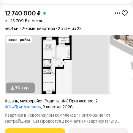
12 740 000
₽
от 45 709 ₽ в месяц
56,4 м²
2-комн. квартира
2 этаж из 23
новостройка
3D-тур
Казань
,
микрорайон Родины
,
ЖК Притяжение
,
2
ЖК «Притяжение»
, 3 квартал 2026
Квартира в новом жилом комплексе "Притяжение" от
застройщика ТСИ Продается 2 комнатная квартира № 219
общей площадью: 56.4 кв.м. на 2 этаже в 4 секции 9 этажного