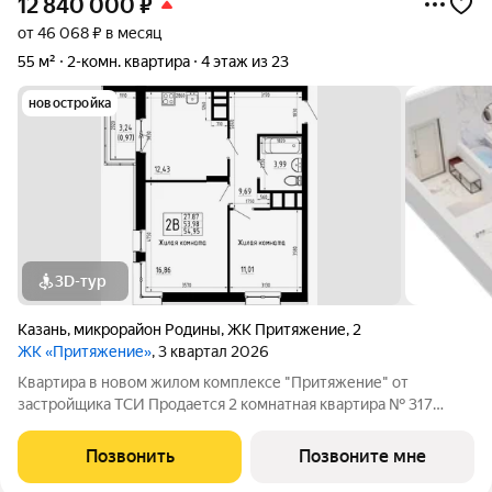
12 840 000
₽
от 46 068 ₽ в месяц
55 м²
2-комн. квартира
4 этаж из 23
новостройка
3D-тур
Казань
,
микрорайон Родины
,
ЖК Притяжение
,
2
ЖК «Притяжение»
, 3 квартал 2026
Квартира в новом жилом комплексе "Притяжение" от
застройщика ТСИ Продается 2 комнатная квартира № 317
общей площадью: 54.95 кв.м. на 4 этаже в 6 секции 14 этажного
дома. О КОМПЛЕКСЕ ЖК «Притяжение» это комфорт и
Позвонить
Позвоните мне
эстетика в каждом метре. Четыре дома