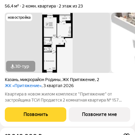
56,4 м²
2-комн. квартира
2 этаж из 23
новостройка
3D-тур
Казань
,
микрорайон Родины
,
ЖК Притяжение
,
2
ЖК «Притяжение»
, 3 квартал 2026
Квартира в новом жилом комплексе "Притяжение" от
застройщика ТСИ Продается 2 комнатная квартира № 157
общей площадью: 56.4 кв.м. на 2 этаже в 2 секции 9 этажного
дома. О КОМПЛЕКСЕ ЖК «Притяжение» это комфорт и
Позвонить
Позвоните мне
эстетика в каждом метре. Четыре дома