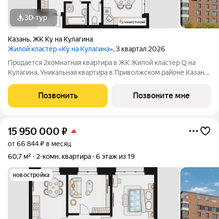
3D-тур
Казань
,
ЖК Ку на Кулагина
Жилой кластер «Ку на Кулагина»
, 3 квартал 2026
Продается 2комнатная квартира в ЖК Жилой кластер Q на
Кулагина. Уникальная квартира в Приволжском районе Казани,
где тишина спального района сочетается с близостью к центру.
Собственный детский сад, школа, дворы-парки с сенсорными
Позвонить
Позвоните мне
игровыми и
15 950 000
₽
от 66 844 ₽ в месяц
60,7 м²
2-комн. квартира
6 этаж из 19
новостройка