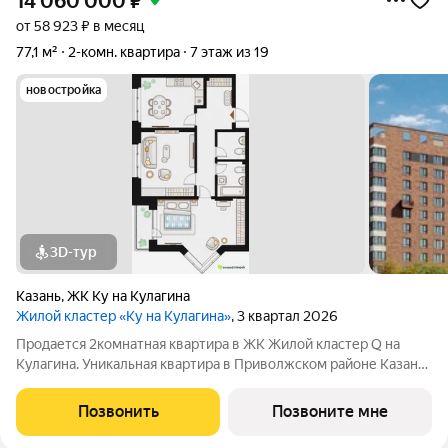
14 060 000
₽
от 58 923 ₽ в месяц
77,1 м²
2-комн. квартира
7 этаж из 19
новостройка
3D-тур
Казань
,
ЖК Ку на Кулагина
Жилой кластер «Ку на Кулагина»
, 3 квартал 2026
Продается 2комнатная квартира в ЖК Жилой кластер Q на
Кулагина. Уникальная квартира в Приволжском районе Казани,
где тишина спального района сочетается с близостью к центру.
Собственный детский сад, школа, дворы-парки с сенсорными
Позвонить
Позвоните мне
игровыми и