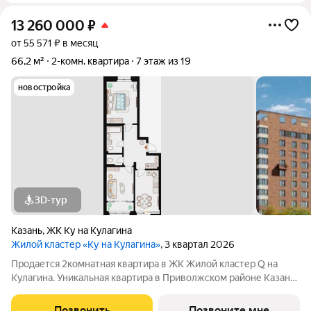
13 260 000
₽
от 55 571 ₽ в месяц
66,2 м²
2-комн. квартира
7 этаж из 19
новостройка
3D-тур
Казань
,
ЖК Ку на Кулагина
Жилой кластер «Ку на Кулагина»
, 3 квартал 2026
Продается 2комнатная квартира в ЖК Жилой кластер Q на
Кулагина. Уникальная квартира в Приволжском районе Казани,
где тишина спального района сочетается с близостью к центру.
Собственный детский сад, школа, дворы-парки с сенсорными
Позвонить
Позвоните мне