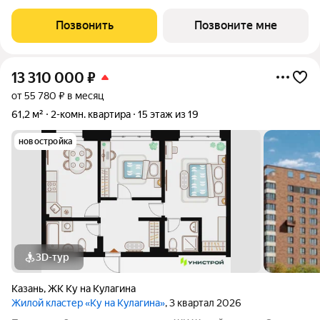
где тишина спального района сочетается с близостью к центру.
Собственный детский сад, школа, дворы-парки с сенсорными
Позвонить
Позвоните мне
игровыми и
13 310 000
₽
от 55 780 ₽ в месяц
61,2 м²
2-комн. квартира
15 этаж из 19
новостройка
3D-тур
Казань
,
ЖК Ку на Кулагина
Жилой кластер «Ку на Кулагина»
, 3 квартал 2026