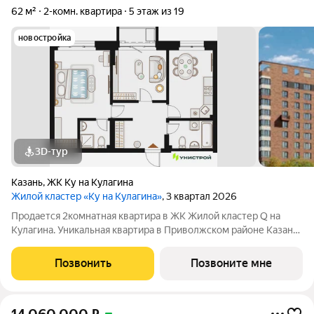
62 м²
2-комн. квартира
5 этаж из 19
новостройка
3D-тур
Казань
,
ЖК Ку на Кулагина
Жилой кластер «Ку на Кулагина»
, 3 квартал 2026
Продается 2комнатная квартира в ЖК Жилой кластер Q на
Кулагина. Уникальная квартира в Приволжском районе Казани,
где тишина спального района сочетается с близостью к центру.
Собственный детский сад, школа, дворы-парки с сенсорными
Позвонить
Позвоните мне
игровыми и