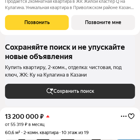
Продается 2комнатная квартира в ЖК Жилой кластер Q на
Кулагина. Уникальная квартира в Приволжском районе Казани,
где тишина спального района сочетается с близостью к центру.
Собственный детский сад, школа, дворы-парки с сенсорными
Позвонить
Позвоните мне
игровыми и
Сохраняйте поиск и не упускайте
новые объявления
Купить квартиру, 2-комн., отделка: чистовая, под
ключ, ЖК: Ку на Кулагина в Казани
Сохранить поиск
13 200 000
₽
от 55 319 ₽ в месяц
60,6 м²
2-комн. квартира
10 этаж из 19