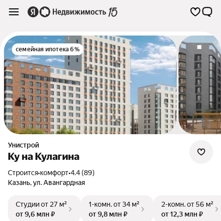
семейная ипотека 6%
Унистрой
Ку на Кулагина
Строится
•
комфорт
•
4.4 (89)
Казань
,
ул. Авангардная
Студии
от 27 м²
1-комн.
от 34 м²
2-комн.
от 56 м²
от 9,6 млн ₽
от 9,8 млн ₽
от 12,3 млн ₽