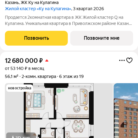
Казань
,
ЖК Ку на Кулагина
Жилой кластер «Ку на Кулагина»
, 3 квартал 2026
Продается 2комнатная квартира в ЖК Жилой кластер Q на
Кулагина. Уникальная квартира в Приволжском районе Казани,
где тишина спального района сочетается с близостью к центру.
Собственный детский сад, школа, дворы-парки с сенсорными
Позвонить
Позвоните мне
игровыми и
12 680 000
₽
от 53 140 ₽ в месяц
56,1 м²
2-комн. квартира
6 этаж из 19
новостройка