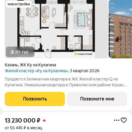
новостройка
3D-тур
Казань
,
ЖК Ку на Кулагина
Жилой кластер «Ку на Кулагина»
, 3 квартал 2026
Продается 2комнатная квартира в ЖК Жилой кластер Q на
Кулагина. Уникальная квартира в Приволжском районе Казани,
где тишина спального района сочетается с близостью к центру.
Собственный детский сад, школа, дворы-парки с сенсорными
Позвонить
Позвоните мне
игровыми и
13 230 000
₽
от 55 445 ₽ в месяц