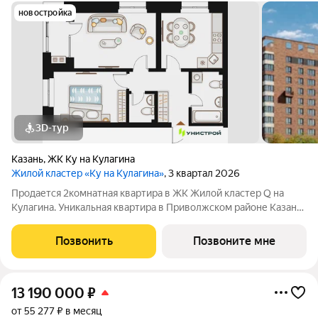
новостройка
3D-тур
Казань
,
ЖК Ку на Кулагина
Жилой кластер «Ку на Кулагина»
, 3 квартал 2026
Продается 2комнатная квартира в ЖК Жилой кластер Q на
Кулагина. Уникальная квартира в Приволжском районе Казани,
где тишина спального района сочетается с близостью к центру.
Собственный детский сад, школа, дворы-парки с сенсорными
Позвонить
Позвоните мне
игровыми и
13 190 000
₽
от 55 277 ₽ в месяц