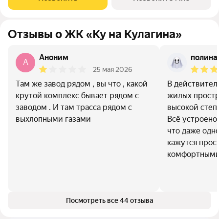
игровыми и
Отзывы о ЖК «Ку на Кулагина»
Аноним
полина
A
25 мая 2026
Там же завод рядом , вы что , какой
В действител
крутой комплекс бывает рядом с
жилых простр
заводом . И там трасса рядом с
высокой степ
выхлопными газами
Всё устроено
что даже одн
кажутся прос
комфортным
Посмотреть все 44 отзыва