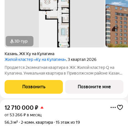
3D-тур
Казань
,
ЖК Ку на Кулагина
Жилой кластер «Ку на Кулагина»
, 3 квартал 2026
Продается 2комнатная квартира в ЖК Жилой кластер Q на
Кулагина. Уникальная квартира в Приволжском районе Казани,
где тишина спального района сочетается с близостью к центру.
Собственный детский сад, школа, дворы-парки с сенсорными
Позвонить
Позвоните мне
игровыми и
12 710 000
₽
от 53 266 ₽ в месяц
56,3 м²
2-комн. квартира
15 этаж из 19