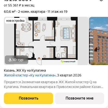
от 55 361 ₽ в месяц
60,6 м²
2-комн. квартира
11 этаж из 19
новостройка
3D-тур
Казань
,
ЖК Ку на Кулагина
Жилой кластер «Ку на Кулагина»
, 3 квартал 2026
Продается 2комнатная квартира в ЖК Жилой кластер Q на
Кулагина. Уникальная квартира в Приволжском районе Казани,
где тишина спального района сочетается с близостью к центру.
Собственный детский сад, школа, дворы-парки с сенсорными
Позвонить
Позвоните мне
игровыми и