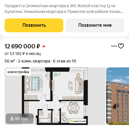
Продается 2комнатная квартира в ЖК Жилой кластер Q на
Кулагина. Уникальная квартира в Приволжском районе Казани,
где тишина спального района сочетается с близостью к центру.
Собственный детский сад, школа, дворы-парки с сенсорными
Позвонить
Позвоните мне
игровыми и
12 690 000
₽
от 53 182 ₽ в месяц
56 м²
2-комн. квартира
6 этаж из 19
новостройка
3D-тур