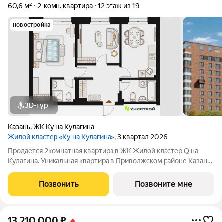
60,6 м²
2-комн. квартира
12 этаж из 19
новостройка
3D-тур
Казань
,
ЖК Ку на Кулагина
Жилой кластер «Ку на Кулагина»
, 3 квартал 2026
Продается 2комнатная квартира в ЖК Жилой кластер Q на
Кулагина. Уникальная квартира в Приволжском районе Казани,
где тишина спального района сочетается с близостью к центру.
Собственный детский сад, школа, дворы-парки с сенсорными
Позвонить
Позвоните мне
игровыми и
13 210 000
₽