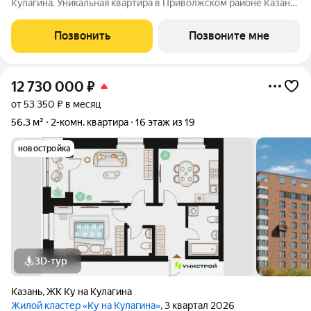
Кулагина. Уникальная квартира в Приволжском районе Казани,
где тишина спального района сочетается с близостью к центру.
Собственный детский сад, школа, дворы-парки с сенсорными
Позвонить
Позвоните мне
игровыми и
12 730 000
₽
от 53 350 ₽ в месяц
56,3 м²
2-комн. квартира
16 этаж из 19
новостройка
3D-тур
Казань
,
ЖК Ку на Кулагина
Жилой кластер «Ку на Кулагина»
, 3 квартал 2026