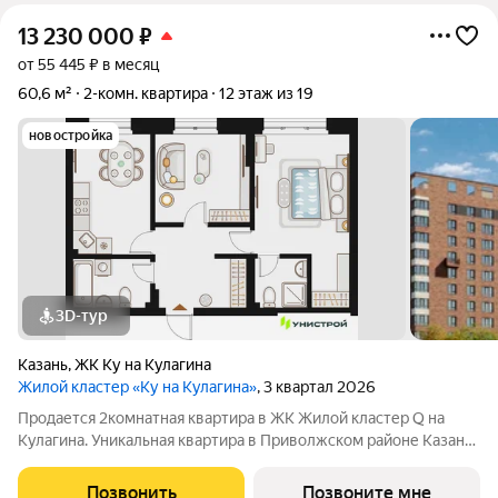
13 230 000
₽
от 55 445 ₽ в месяц
60,6 м²
2-комн. квартира
12 этаж из 19
новостройка
3D-тур
Казань
,
ЖК Ку на Кулагина
Жилой кластер «Ку на Кулагина»
, 3 квартал 2026
Продается 2комнатная квартира в ЖК Жилой кластер Q на
Кулагина. Уникальная квартира в Приволжском районе Казани,
где тишина спального района сочетается с близостью к центру.
Собственный детский сад, школа, дворы-парки с сенсорными
Позвонить
Позвоните мне