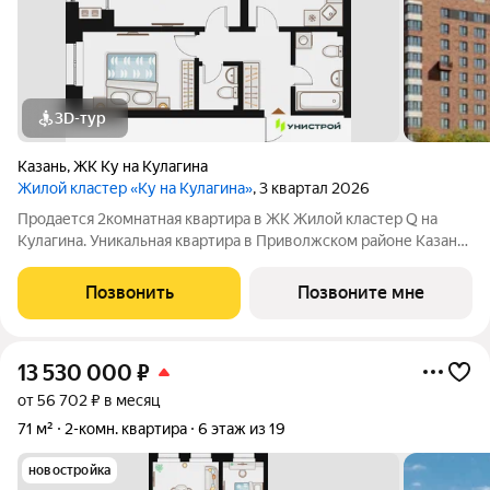
3D-тур
Казань
,
ЖК Ку на Кулагина
Жилой кластер «Ку на Кулагина»
, 3 квартал 2026
Продается 2комнатная квартира в ЖК Жилой кластер Q на
Кулагина. Уникальная квартира в Приволжском районе Казани,
где тишина спального района сочетается с близостью к центру.
Собственный детский сад, школа, дворы-парки с сенсорными
Позвонить
Позвоните мне
игровыми и
13 530 000
₽
от 56 702 ₽ в месяц
71 м²
2-комн. квартира
6 этаж из 19
новостройка