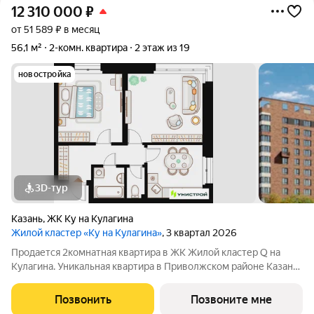
12 310 000
₽
от 51 589 ₽ в месяц
56,1 м²
2-комн. квартира
2 этаж из 19
новостройка
3D-тур
Казань
,
ЖК Ку на Кулагина
Жилой кластер «Ку на Кулагина»
, 3 квартал 2026
Продается 2комнатная квартира в ЖК Жилой кластер Q на
Кулагина. Уникальная квартира в Приволжском районе Казани,
где тишина спального района сочетается с близостью к центру.
Собственный детский сад, школа, дворы-парки с сенсорными
Позвонить
Позвоните мне
игровыми и