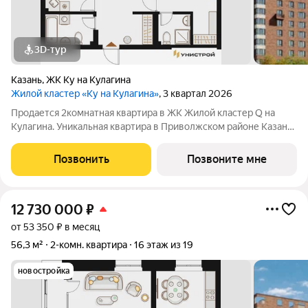
3D-тур
Казань
,
ЖК Ку на Кулагина
Жилой кластер «Ку на Кулагина»
, 3 квартал 2026
Продается 2комнатная квартира в ЖК Жилой кластер Q на
Кулагина. Уникальная квартира в Приволжском районе Казани,
где тишина спального района сочетается с близостью к центру.
Собственный детский сад, школа, дворы-парки с сенсорными
Позвонить
Позвоните мне
игровыми и
12 730 000
₽
от 53 350 ₽ в месяц
56,3 м²
2-комн. квартира
16 этаж из 19
новостройка