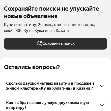
Сохраняйте поиск и не упускайте
новые объявления
Купить квартиру, 2-комн., отделка: чистовая, под
ключ, ЖК: Ку на Кулагина в Казани
Сохранить поиск
Остались вопросы?
Сколько двухкомнатных квартир в продаже в
жилом кластере «Ку на Кулагина» в Казани ?
На Яндекс Недвижимости в продаже в жилом 
кластере «Ку на Кулагина» в Казани 73 
Как выбрать свою лучшую двухкомнатную
квартиру?
двухкомнатных квартиры, из них 1 объявление от 