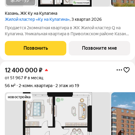
3D-тур
Казань
,
ЖК Ку на Кулагина
Жилой кластер «Ку на Кулагина»
, 3 квартал 2026
Продается 2комнатная квартира в ЖК Жилой кластер Q на
Кулагина. Уникальная квартира в Приволжском районе Казани,
где тишина спального района сочетается с близостью к центру.
Собственный детский сад, школа, дворы-парки с сенсорными
Позвонить
Позвоните мне
игровыми и
12 400 000
₽
от 51 967 ₽ в месяц
56 м²
2-комн. квартира
2 этаж из 19
новостройка