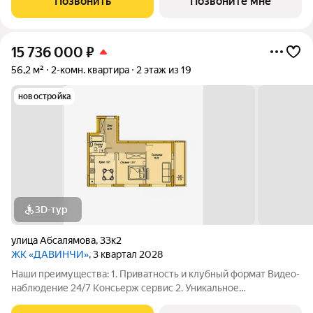
Позвонить
Позвоните мне
Комфортный паркинг Закрытый паркинг на 1
15 736 000
₽
56,2 м²
2-комн. квартира
2 этаж из 19
новостройка
3D-тур
улица Абсалямова
,
33к2
ЖК «ДАВИНЧИ»
, 3 квартал 2028
Наши преимущества: 1. Приватность и клубный формат Видео-
наблюдение 24/7 Консьерж сервис 2. Уникальное
общественное пространство Чилл-зона с кинотеатром на 2