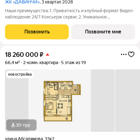
ЖК «ДАВИНЧИ»
, 3 квартал 2028
Наши преимущества: 1. Приватность и клубный формат Видео-
наблюдение 24/7 Консьерж сервис 2. Уникальное
общественное пространство Чилл-зона с кинотеатром на 2
этаже Библиотека Спортивная зона Детский уголок 3.
Позвонить
Позвоните мне
Комфортный паркинг Закрытый паркинг на 1
18 260 000
₽
66,4 м²
2-комн. квартира
5 этаж из 19
новостройка
3D-тур
улица Абсалямова
,
33к2