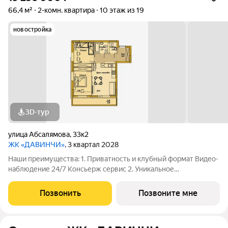
66,4 м²
2-комн. квартира
10 этаж из 19
новостройка
3D-тур
улица Абсалямова
,
33к2
ЖК «ДАВИНЧИ»
, 3 квартал 2028
Наши преимущества: 1. Приватность и клубный формат Видео-
наблюдение 24/7 Консьерж сервис 2. Уникальное
общественное пространство Чилл-зона с кинотеатром на 2
этаже Библиотека Спортивная зона Детский уголок 3.
Позвонить
Позвоните мне
Комфортный паркинг Закрытый паркинг на 1