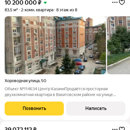
10 200 000
₽
83,5 м²
2-комн. квартира
8 этаж из 8
Хороводная улица
,
50
Объект №114634 Центр КазаниПродаётся просторная
двухкомнатная квартира в Вахитовском районе на улице
Хороводной дом 50! Идеально подойдёт как для своего
проживания, так и для сдачи в аренду. Квартира расположена в
Позвонить
Написать
современном, кирпичном доме 2009
39 072 112
₽