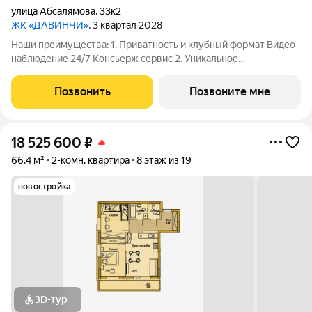
улица Абсалямова
,
33к2
ЖК «ДАВИНЧИ»
, 3 квартал 2028
Наши преимущества: 1. Приватность и клубный формат Видео-
наблюдение 24/7 Консьерж сервис 2. Уникальное
общественное пространство Чилл-зона с кинотеатром на 2
этаже Библиотека Спортивная зона Детский уголок 3.
Позвонить
Позвоните мне
Комфортный паркинг Закрытый паркинг на 1
18 525 600
₽
66,4 м²
2-комн. квартира
8 этаж из 19
новостройка
3D-тур