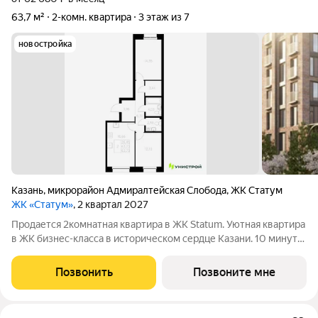
63,7 м²
2-комн. квартира
3 этаж из 7
новостройка
Казань
,
микрорайон Адмиралтейская Слобода
,
ЖК Статум
ЖК «Статум»
, 2 квартал 2027
Продается 2комнатная квартира в ЖК Statum. Уютная квартира
в ЖК бизнес-класса в историческом сердце Казани. 10 минут
от Кремля, между улицей Адмиралтейской и старым руслом
Казанки. Рядом детские сады, школы и Зилантов монастырь.
Позвонить
Позвоните мне
Приватные зелёные