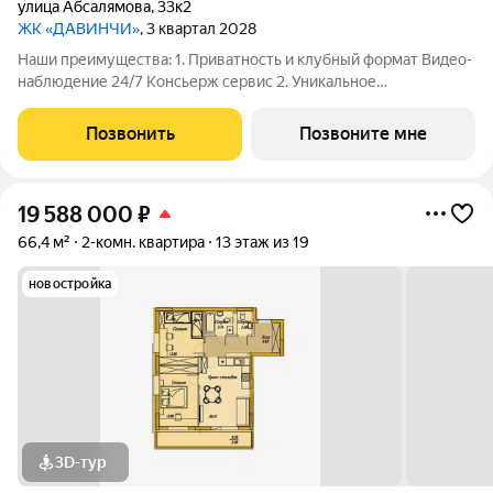
улица Абсалямова
,
33к2
ЖК «ДАВИНЧИ»
, 3 квартал 2028
Наши преимущества: 1. Приватность и клубный формат Видео-
наблюдение 24/7 Консьерж сервис 2. Уникальное
общественное пространство Чилл-зона с кинотеатром на 2
этаже Библиотека Спортивная зона Детский уголок 3.
Позвонить
Позвоните мне
Комфортный паркинг Закрытый паркинг на 1
19 588 000
₽
66,4 м²
2-комн. квартира
13 этаж из 19
новостройка
3D-тур