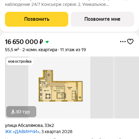
наблюдение 24/7 Консьерж сервис 2. Уникальное
общественное пространство Чилл-зона с кинотеатром на 2
этаже Библиотека Спортивная зона Детский уголок 3.
Позвонить
Позвоните мне
Комфортный паркинг Закрытый паркинг на 1
16 650 000
₽
55,5 м²
2-комн. квартира
11 этаж из 19
новостройка
3D-тур
улица Абсалямова
,
33к2
ЖК «ДАВИНЧИ»
, 3 квартал 2028