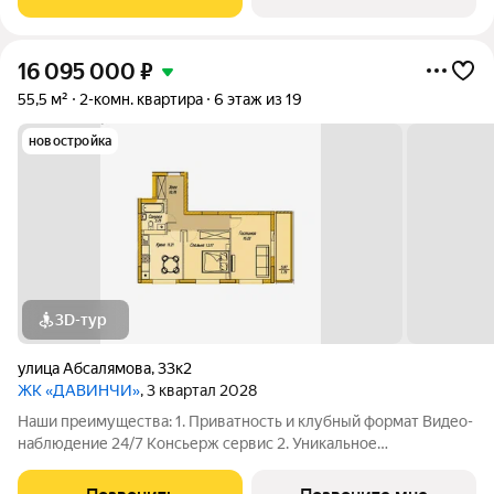
Комфортный паркинг Закрытый паркинг на 1
16 095 000
₽
55,5 м²
2-комн. квартира
6 этаж из 19
новостройка
3D-тур
улица Абсалямова
,
33к2
ЖК «ДАВИНЧИ»
, 3 квартал 2028
Наши преимущества: 1. Приватность и клубный формат Видео-
наблюдение 24/7 Консьерж сервис 2. Уникальное
общественное пространство Чилл-зона с кинотеатром на 2
этаже Библиотека Спортивная зона Детский уголок 3.