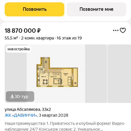
общественное пространство Чилл-зона с кинотеатром на 2
этаже Библиотека Спортивная зона Детский уголок 3.
Позвонить
Позвоните мне
Комфортный паркинг Закрытый паркинг на 1
18 870 000
₽
55,5 м²
2-комн. квартира
16 этаж из 19
новостройка
3D-тур
улица Абсалямова
,
33к2
ЖК «ДАВИНЧИ»
, 3 квартал 2028
Наши преимущества: 1. Приватность и клубный формат Видео-
наблюдение 24/7 Консьерж сервис 2. Уникальное