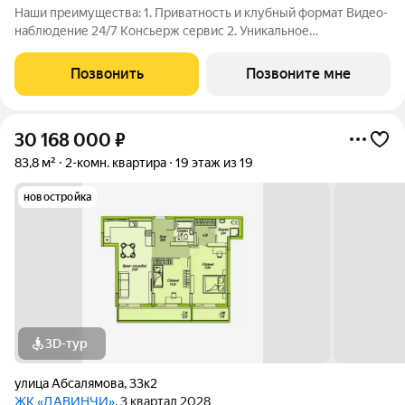
Наши преимущества: 1. Приватность и клубный формат Видео-
наблюдение 24/7 Консьерж сервис 2. Уникальное
общественное пространство Чилл-зона с кинотеатром на 2
этаже Библиотека Спортивная зона Детский уголок 3.
Позвонить
Позвоните мне
Комфортный паркинг Закрытый паркинг на 1
30 168 000
₽
83,8 м²
2-комн. квартира
19 этаж из 19
новостройка
3D-тур
улица Абсалямова
,
33к2
ЖК «ДАВИНЧИ»
, 3 квартал 2028