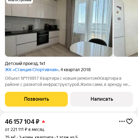
новостройка
Детский проезд
,
1к1
ЖК «Станция Спортивная»
, 4 квартал 2018
Объект №119817 Квартира с новым ремонтом!Квартира в
районе с развитой инфраструктурой.Жили сами, в аренду не
сдавалась. Сейчас свободна от проживания, быстрая передача
ключей. Один взрослый собственник без обременения, вся
Позвонить
Написать
сумма в договоре. В шаговой
46 157 104
₽
от 221 111 ₽ в месяц
75 м²
2-комн. квартира
1 этаж из 5