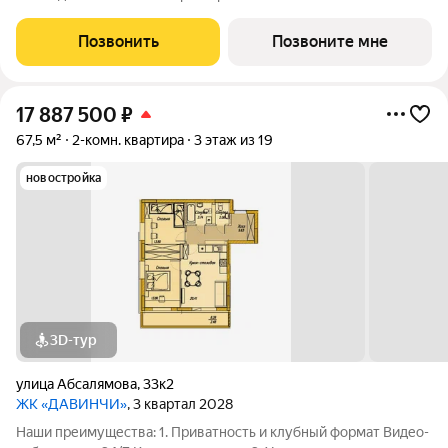
общественное пространство Чилл-зона с кинотеатром на 2
этаже Библиотека Спортивная зона Детский уголок 3.
Позвонить
Позвоните мне
Комфортный паркинг Закрытый паркинг на 1
17 887 500
₽
67,5 м²
2-комн. квартира
3 этаж из 19
новостройка
3D-тур
улица Абсалямова
,
33к2
ЖК «ДАВИНЧИ»
, 3 квартал 2028
Наши преимущества: 1. Приватность и клубный формат Видео-