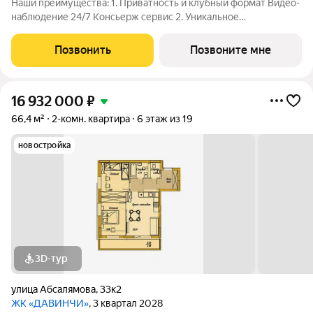
Наши преимущества: 1. Приватность и клубный формат Видео-
наблюдение 24/7 Консьерж сервис 2. Уникальное
общественное пространство Чилл-зона с кинотеатром на 2
этаже Библиотека Спортивная зона Детский уголок 3.
Позвонить
Позвоните мне
Комфортный паркинг Закрытый паркинг на 1
16 932 000
₽
66,4 м²
2-комн. квартира
6 этаж из 19
новостройка
3D-тур
улица Абсалямова
,
33к2
ЖК «ДАВИНЧИ»
, 3 квартал 2028