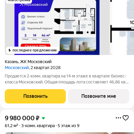
новостройка
последнее предложение
Казань
,
ЖК Московский
Московский
, 2 квартал 2028
Продается 2-комн. квартира на 14-м этаже в квартале бизнес-
класса Московский. Общая площадь лота составляет 46,86 кв.
м, из которых 23,50 кв. м отведено под жилую и 10,78 кв. м под
кухонную зону. Номер квартиры - 167 Московский это
Позвонить
Позвоните мне
идеальное
9 980 000
₽
61,2 м²
3-комн. квартира
5 этаж из 9