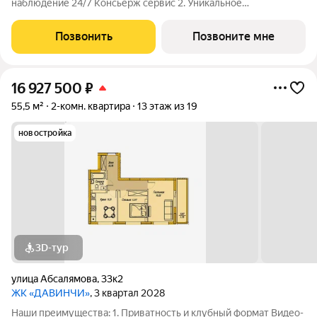
наблюдение 24/7 Консьерж сервис 2. Уникальное
общественное пространство Чилл-зона с кинотеатром на 2
этаже Библиотека Спортивная зона Детский уголок 3.
Позвонить
Позвоните мне
Комфортный паркинг Закрытый паркинг на 1
16 927 500
₽
55,5 м²
2-комн. квартира
13 этаж из 19
новостройка
3D-тур
улица Абсалямова
,
33к2
ЖК «ДАВИНЧИ»
, 3 квартал 2028
Наши преимущества: 1. Приватность и клубный формат Видео-