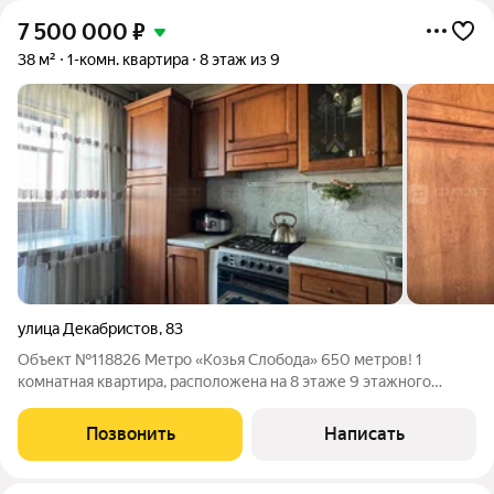
7 500 000
₽
38 м²
1-комн. квартира
8 этаж из 9
улица Декабристов
,
83
Объект №118826 Метро «Козья Слобода» 650 метров! 1
комнатная квартира, расположена на 8 этаже 9 этажного
кирпичного дома. Московский район, Станция метро "Козья
Слобода" в 7 минутах ходьбы. Квартира под ремонт, что
Позвонить
Написать
позволит вам воплотить свои желания