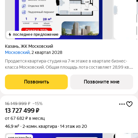
последнее предложение
Казань
,
ЖК Московский
Московский
, 2 квартал 2028
Продается квартира-студия на 7-м этаже в квартале бизнес-
класса Московский. Общая площадь лота составляет 28,99 кв.
м, из которых 14,22 кв. м отведено под жилую и 6,35 кв. м под
кухонную зону. Номер квартиры - 50 Московский это
Позвонить
Позвоните мне
идеальное сочетание
16 149 999
₽
–15%
13 727 499
₽
от 67 682 ₽ в месяц
46,9 м²
2-комн. квартира
14 этаж из 20