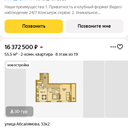
Наши преимущества: 1. Приватность и клубный формат Видео-
наблюдение 24/7 Консьерж сервис 2. Уникальное
общественное пространство Чилл-зона с кинотеатром на 2
этаже Библиотека Спортивная зона Детский уголок 3.
Позвонить
Позвоните мне
Комфортный паркинг Закрытый паркинг на 1
16 372 500
₽
55,5 м²
2-комн. квартира
8 этаж из 19
новостройка
3D-тур
улица Абсалямова
,
33к2