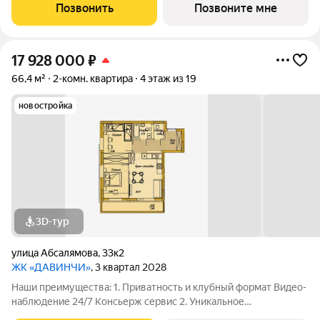
этаже Библиотека Спортивная зона Детский уголок 3.
Позвонить
Позвоните мне
Комфортный паркинг Закрытый паркинг на 1
17 928 000
₽
66,4 м²
2-комн. квартира
4 этаж из 19
новостройка
3D-тур
улица Абсалямова
,
33к2
ЖК «ДАВИНЧИ»
, 3 квартал 2028
Наши преимущества: 1. Приватность и клубный формат Видео-
наблюдение 24/7 Консьерж сервис 2. Уникальное
общественное пространство Чилл-зона с кинотеатром на 2