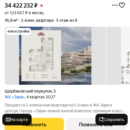
34 422 232
₽
от 123 657 ₽ в месяц
45,8 м²
2-комн. квартира
5 этаж из 8
новостройка
Щербаковский переулок
,
5
ЖК «Заря»
, 4 квартал 2027
Продается 2-комнатная квартира на 5 этаже в ЖК Заря в
центре города. «Заря» новый жилой комплекс премиум-класса
в самом центре Казани, где современная архитектура
На карте
Сохранить
сочетается с высоким уровнем комфорта и продуманной
Позвонить
Позвоните мне
инфраструктурой. Проект объединяет