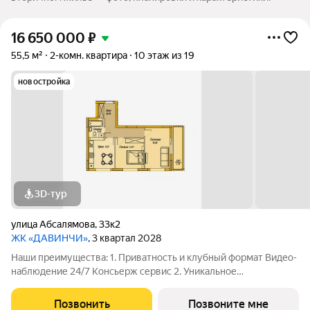
16 650 000
₽
55,5 м²
2-комн. квартира
10 этаж из 19
новостройка
3D-тур
улица Абсалямова
,
33к2
ЖК «ДАВИНЧИ»
, 3 квартал 2028
Наши преимущества: 1. Приватность и клубный формат Видео-
наблюдение 24/7 Консьерж сервис 2. Уникальное
общественное пространство Чилл-зона с кинотеатром на 2
этаже Библиотека Спортивная зона Детский уголок 3.
Позвонить
Позвоните мне