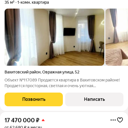
35 м²
1-комн. квартира
Вахитовский район
,
Овражная улица
,
52
Объект №117089 Продается квартира в Вахитовском районе!
Продается просторная, светлая и очень уютная
квартира(апартаменты).Просторная и продуманная
планировка, много солнечного света. В квартире сделан новый
Позвонить
Написать
ремонт. Квартира укомплектована всей
17 470 000
₽
от 62 680 ₽ в месяц