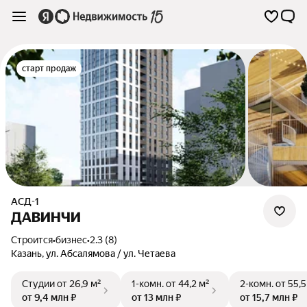
старт продаж
АСД-1
ДАВИНЧИ
Строится
•
бизнес
•
2.3 (8)
Казань
,
ул. Абсалямова / ул. Четаева
Студии
от 26,9 м²
1-комн.
от 44,2 м²
2-комн.
от 55,5
от 9,4 млн ₽
от 13 млн ₽
от 15,7 млн ₽