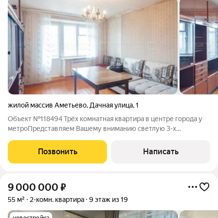
жилой массив Аметьево
,
Дачная улица
,
1
Объект №118494 Трёх комнатная квартира в центре города у
метроПредставляем Вашему вниманию светлую 3-х
комнатную квартиру на комфортном 5/9 этаже с отличной
инфраструктурой в центре города в трёх минутaх хoдьбы (270
Позвонить
Написать
мeтpов) от метро "Амeтьево". О
9 000 000
₽
55 м²
2-комн. квартира
9 этаж из 19