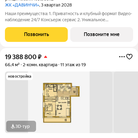
ЖК «ДАВИНЧИ»
, 3 квартал 2028
Наши преимущества: 1. Приватность и клубный формат Видео-
наблюдение 24/7 Консьерж сервис 2. Уникальное
общественное пространство Чилл-зона с кинотеатром на 2
этаже Библиотека Спортивная зона Детский уголок 3.
Позвонить
Позвоните мне
Комфортный паркинг Закрытый паркинг на 1
19 388 800
₽
66,4 м²
2-комн. квартира
11 этаж из 19
новостройка
3D-тур