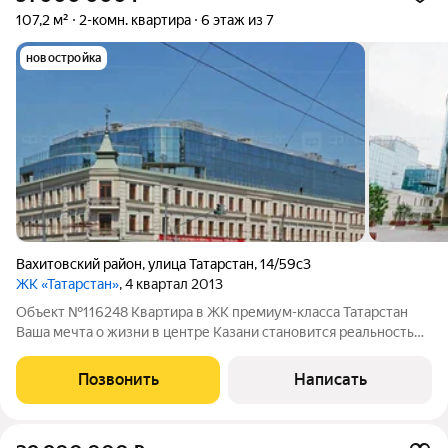
107,2 м²
2-комн. квартира
6 этаж из 7
новостройка
Вахитовский район
,
улица Татарстан
,
14/59с3
ЖК «Татарстан»
, 4 квартал 2013
Объект №116248 Квартира в ЖК премиум-класса Татарстан
Ваша мечта о жизни в центре Казани становится реальностью!
Представляем вашему вниманию эксклюзивную
двухкомнатную квартиру в престижном жилом комплексе
Позвонить
Написать
премиум-класса «Татарстан», расположенном в