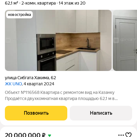
62,1 м²
2-комн. квартира
14 этаж из 20
новостройка
улица Сибгата Хакима
,
62
ЖК UNO
, 4 квартал 2024
Объект №116568 Квартира с ремонтом вид на Казанку
Продаётся двухкомнатная квартира площадью 62,1 м в
престижном жилом комплексе UNO. Квартира расположена на
14 этаже, что обеспечивает прямой и открытый вид на реку
Позвонить
Написать
Казанку один из главных визуальных
20 000 000
₽