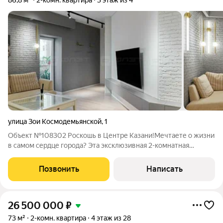
86,8 м²
2-комн. квартира
3 этаж из 4
улица Зои Космодемьянской
,
1
Объект №108302 Роскошь в Центре Казани!Мечтаете о жизни
в самом сердце города? Эта эксклюзивная 2-комнатная
квартира в престижном доме воплощение комфорта и стиля!
Престижное расположение: В шаге от главных
Позвонить
Написать
достопримечательностей Кремля, Дворца
26 500 000
₽
73 м²
2-комн. квартира
4 этаж из 28