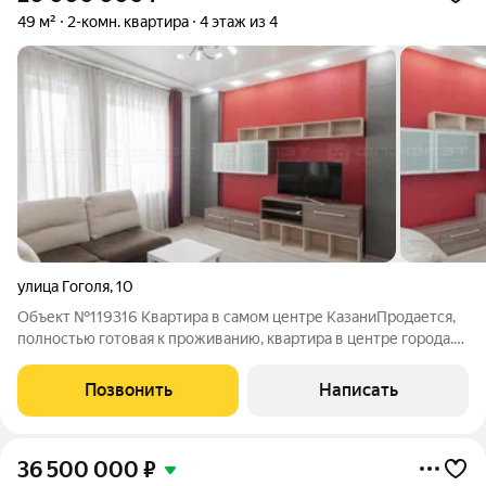
49 м²
2-комн. квартира
4 этаж из 4
улица Гоголя
,
10
Объект №119316 Квартира в самом центре КазаниПродается,
полностью готовая к проживанию, квартира в центре города.1
взрослый собственник, без детских долей. Высокие потолки
(выше 3 метров). Закрытый двор, транспортная доступность. В
Позвонить
Написать
пешей доступности
36 500 000
₽