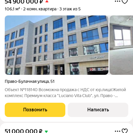
54 900 000
₽
106,1 м²
2-комн. квартира
3 этаж из 5
Право-Булачная улица
,
51
Объект №118140 Возможна продажа с НДС от юр.лица!Жилой
комплекс Пpeмиум клaсca "Luciano Vita Сlub", ул. Право -
Булачная, д.51. Предлагается 106 кв.м. свободной планировки,
в вариации одна, двух или трех комнатной квартиры, как
Позвонить
Написать
студийного, так и
51 000 000
₽