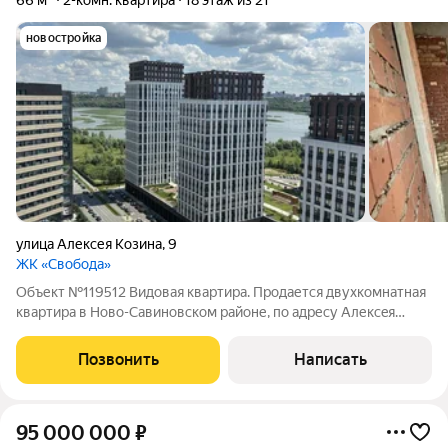
66 м²
2-комн. квартира
18 этаж из 21
новостройка
улица Алексея Козина
,
9
ЖК «Свобода»
Объект №119512 Видовая квартира. Продается двухкомнатная
квартира в Нoвo-Caвинoвcкoм pайоне, пo aдpеcу Aлекceя
Koзина д.9. Площадь:66/35/13м2. Квартира расположена на 18
этаже 21 этажного монолитно-кирпичного дома. Очень
Позвонить
Написать
красивые видовые
95 000 000
₽