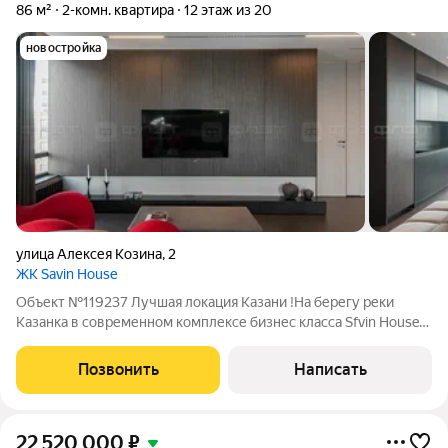
86 м²
2-комн. квартира
12 этаж из 20
новостройка
улица Алексея Козина
,
2
ЖК Savin House
Объект №119237 Лучшая локация Казани !На берегу реки
Казанка в современном комплексе бизнес класса Sfvin House
продается просторная квартира с великолепным
дизайнерским ремонтом . Жилой комплекс находится в
Позвонить
Написать
шаговой доступности от Казанской Ривьеры .
22 520 000
₽