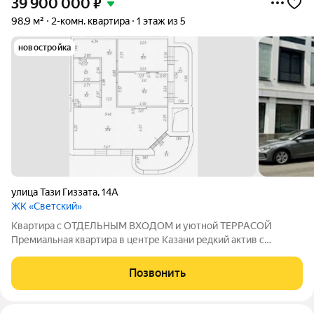
39 900 000
₽
98,9 м²
2-комн. квартира
1 этаж из 5
новостройка
улица Тази Гиззата
,
14А
ЖК «Светский»
Квартира с ОТДЕЛЬНЫМ ВХОДОМ и уютной ТЕРРАСОЙ
Премиальная квартира в центре Казани редкий актив с
высоким потенциалом сохранения капитала и получения
арендного дохода. О квартире: - квартира с отдельным входом
Позвонить
со двора и приватной террасой -