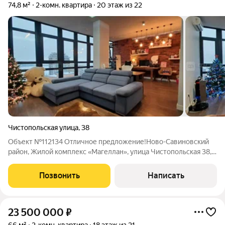
74,8 м²
2-комн. квартира
20 этаж из 22
Чистопольская улица
,
38
Объект №112134 Отличное предложение!Ново-Савиновский
район, Жилой комплекс «Магеллан», улица Чистопольская 38,
монолитно-кирпичный дом. Продается шикарная, просторная,
изысканная двухкомнатная квартира площадью 74,8 кв. м. на
Позвонить
Написать
20 этаже 22-этажного
23 500 000
₽