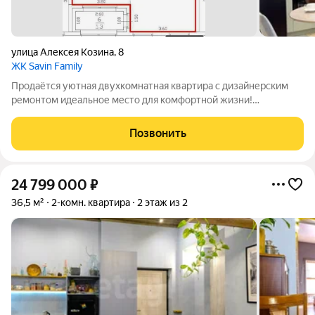
улица Алексея Козина
,
8
ЖК Savin Family
Продаётся уютная двухкомнатная квартира с дизайнерским
ремонтом идеальное место для комфортной жизни!
Представьте: просторный дом, где каждая деталь продумана
до мелочей. Квартира расположена в современном
Позвонить
монолитнокирпичном доме 2025 года
24 799 000
₽
36,5 м²
2-комн. квартира
2 этаж из 2