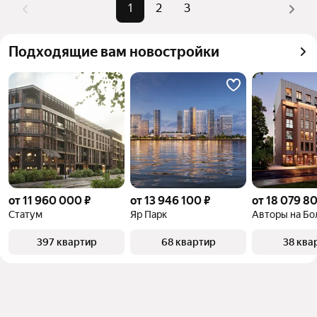
Помимо удобной сортировки по цене продажи вы 
1
2
3
можете отсортировать результаты по стоимости 
квадратного метра или площади
Подходящие вам новостройки
от 11 960 000 ₽
от 13 946 100 ₽
от 18 079 80
Статум
Яр Парк
Авторы на Б
397 квартир
68 квартир
38 ква