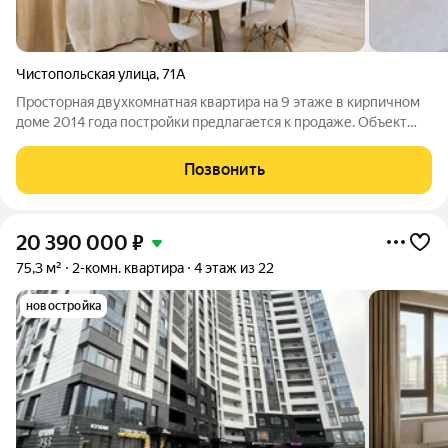
Чистопольская улица
,
71А
Просторная двухкомнатная квартира на 9 этаже в кирпичном
доме 2014 года постройки предлагается к продаже. Объект
расположен в центре Ново-Савиновского района с развитой
социальной, торговой и бытовой инфраструктурой в шаговой
Позвонить
доступности. Ключевым
20 390 000
₽
75,3 м²
2-комн. квартира
4 этаж из 22
новостройка