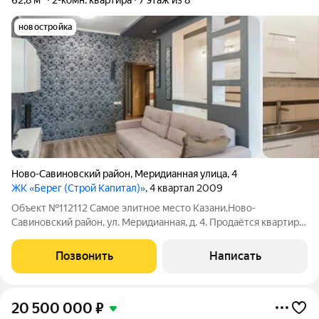
62,8 м²
2-комн. квартира
7 этаж из 8
новостройка
Ново-Савиновский район
,
Меридианная улица
,
4
ЖК «Берег (Строй Капитал)»
, 4 квартал 2009
Объект №112112 Самое элитное место Казани.Ново-
Савиновский район, ул. Меридианная, д. 4. Продаётся квартира
в ЖК Берег. Квартира с видом на Кремль. Планировка: Общая
площадь - 62,8 кв.м. Жилая - 28,8 Кухня - 11,1 Лоджия с выходом
Позвонить
Написать
из кухни - 1,1 (2,2
20 500 000
₽