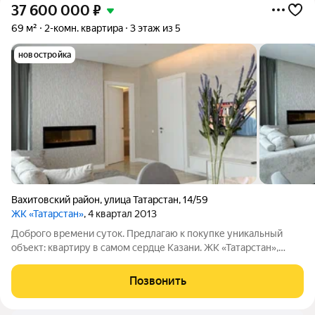
37 600 000
₽
69 м²
2-комн. квартира
3 этаж из 5
новостройка
Вахитовский район
,
улица Татарстан
,
14/59
ЖК «Татарстан»
, 4 квартал 2013
Доброго времени суток. Предлагаю к покупке уникальный
объект: квартиру в самом сердце Казани. ЖК «Татарстан»,
бизнес-класс. Данную локацию называют "Казанскими
Патриками" с лучшими кофейнями и ресторанами прямо
Позвонить
напротив дома. Дом малонаселенный. По