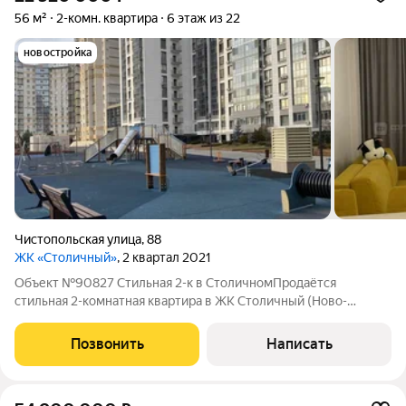
56 м²
2-комн. квартира
6 этаж из 22
новостройка
Чистопольская улица
,
88
ЖК «Столичный»
, 2 квартал 2021
Объект №90827 Стильная 2-к в СтоличномПродаётся
стильная 2-комнатная квартира в ЖК Столичный (Ново-
Савиновский район, ул. Чистопольская) Площадь 56,3 м
Комнаты 17,0 м и 17,2 м Кладовая 3,1 м Балкон 2,8 м Квартира с
Позвонить
Написать
качественным ремонтом из дорогих