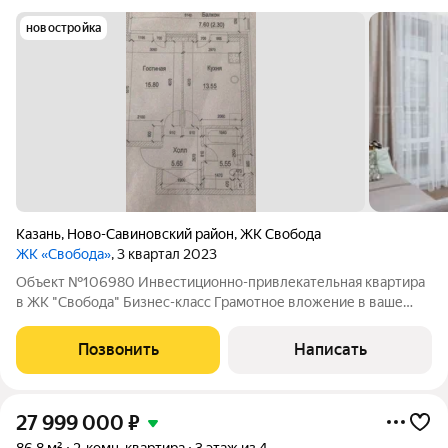
новостройка
Казань
,
Ново-Савиновский район
,
ЖК Свобода
ЖК «Свобода»
, 3 квартал 2023
Объект №106980 Инвестиционно-привлекательная квартира
в ЖК "Свобода" Бизнес-класс Грамотное вложение в ваше
будущее и будущее ваших детей В продаже готовый
инвестиционный актив в одном из самых ликвидных районов
Позвонить
Написать
Казани - Ново-Савиновский - центр
27 999 000
₽