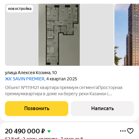
новостройка
улица Алексея Козина
,
10
ЖК SAVIN PREMIER
, 4 квартал 2025
Объект №119421 квартира премиум сегментаПросторная
премиумквартира в доме на берегу реки Казанки с
собственной мастер-спальней и большой кухнейгостиной.
Отличный выбор для тех, кто ценит комфорт и современный
Позвонить
Написать
стиль жизни. ЖК Савин Премьер, приватный
20 490 000
₽