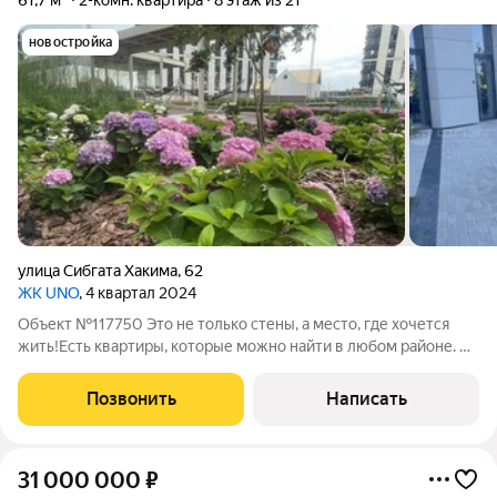
61,7 м²
2-комн. квартира
8 этаж из 21
новостройка
улица Сибгата Хакима
,
62
ЖК UNO
, 4 квартал 2024
Объект №117750 Это не только стены, а место, где хочется
жить!Есть квартиры, которые можно найти в любом районе. А
есть те, чья главное ценность - их расположение. Именно
такой вариант, мы и предлагаем. Каждый день здесь
Позвонить
Написать
начинается с красивых видов,
31 000 000
₽