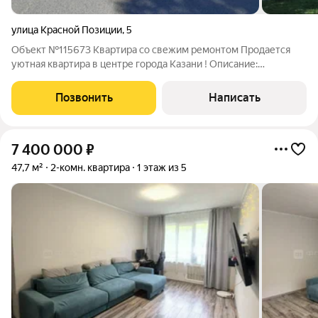
улица Красной Позиции
,
5
Объект №115673 Квартира со свежим ремонтом Продается
уютная квартира в центре города Казани ! Описание:
Предлагаем вашему вниманию светлую и просторную
квартиру, расположенную в центре города. Удобная
Позвонить
Написать
планировка, просторная кухню и уютный зал,
7 400 000
₽
47,7 м²
2-комн. квартира
1 этаж из 5