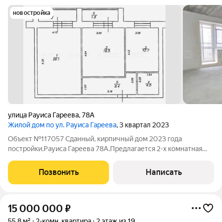
новостройка
улица Рауиса Гареева
,
78А
Жилой дом по ул. Рауиса Гареева
, 3 квартал 2023
Объект №117057 Сданный, кирпичный дом 2023 года
постройки.Рауиса Гареева 78А.Предлагается 2-х комнатная
квартира 73,5 кв.м. на 5/10 этажного кирпичного дома 2023
года постройки с огороженной территорией и
Позвонить
Написать
видеонаблюдением. Всегда есть места для
15 000 000
₽
55,8 м²
2-комн. квартира
2 этаж из 19