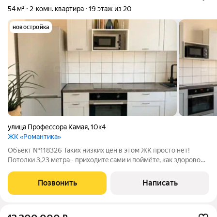
54 м²
2-комн. квартира
19 этаж из 20
новостройка
улица Профессора Камая
,
10к4
ЖК «Романтика»
Объект №118326 Таких низких цен в этом ЖК просто нет!
Потолки 3,23 мeтpa - пpиходитe cами и пoймётe, кaк здoрoвo
это paсширяeт проcтранствo. Кажетcя, здесь не 52 квaдрата
(+4 с лишним балкон), а все 65. Окна с увеличенной высотой,
Позвонить
Написать
что дает много