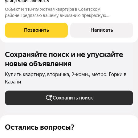
улица Бари Галеева
,
8
Объект №118419 Уютная квартира в Советском
районеПредлагаю вашему вниманию прекрасную
двухкомнатную квартиру .В квартире сделан добросовестный
ремонт : заезжай и живи . Общая площадь - 44,1 ( с балконом 46
Позвонить
Написать
кв.м.) Жилая - 30,2 кв.м. Кухня - 6 кв. м.
Сохраняйте поиск и не упускайте
новые объявления
Купить квартиру, вторичка, 2-комн., метро: Горки в
Казани
Сохранить поиск
Остались вопросы?