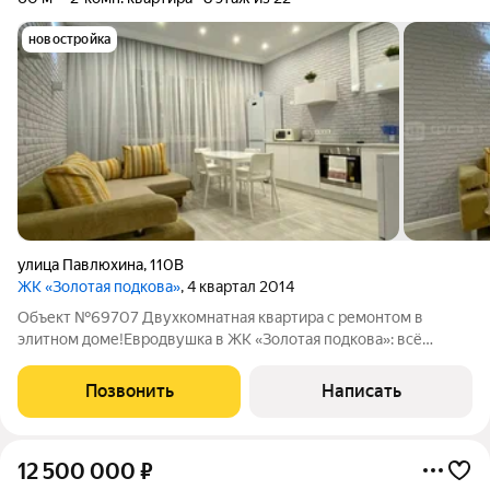
новостройка
улица Павлюхина
,
110В
ЖК «Золотая подкова»
, 4 квартал 2014
Объект №69707 Двухкомнатная квартира с ремонтом в
элитном доме!Евродвушка в ЖК «Золотая подкова»: всё
готово для жизни остаётся только заехать! Продаётся уютная
евродвухкомнатная квартира в современном жилом
Позвонить
Написать
комплексе «Золотая подкова» (г. Казань,
12 500 000
₽