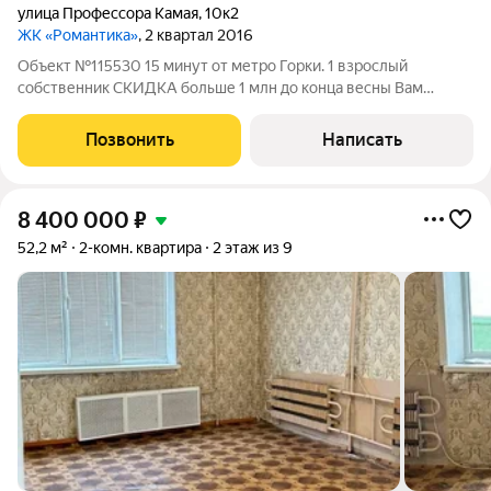
улица Профессора Камая
,
10к2
ЖК «Романтика»
, 2 квартал 2016
Объект №115530 15 минут от метро Горки. 1 взрослый
собственник СКИДКА больше 1 млн до конца весны Вам
понравится здесь жить! Светлая и просторная 2-комнатная
квартира ищет новых хозяев Это не просто квадратные метры,
Позвонить
Написать
а настоящее пространство для
8 400 000
₽
52,2 м²
2-комн. квартира
2 этаж из 9