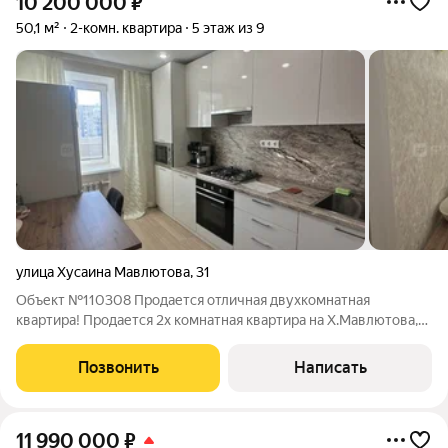
10 200 000
₽
50,1 м²
2-комн. квартира
5 этаж из 9
улица Хусаина Мавлютова
,
31
Объект №110308 Продается отличная двухкомнатная
квартира! Продается 2х комнатная квартира на Х.Мавлютова,
дом 31. Квартира с ремонтом, и с мебелью. Всё остается!
Общая площадь квартиры 50.1 кв.м., комнаты 13.1 кв.м., 15.1
Позвонить
Написать
кв.м., большая лоджия.
11 990 000
₽