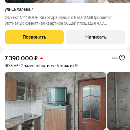
улица Халева
,
1
Объект №119006 Квартира рядом с KazanMallПродаётся
уютная 2х комнатная квартира общей площадья 47.7
м2.Характеристики: Планировка: раздельные комнаты 19.8 м2
и 11.5 м2 кухня 6 м2 совмещенный санузел гардеробная
Позвонить
Написать
Инфраструктура: В шаговой доступности
7 390 000
₽
40,5 м²
2-комн. квартира
5 этаж из 9