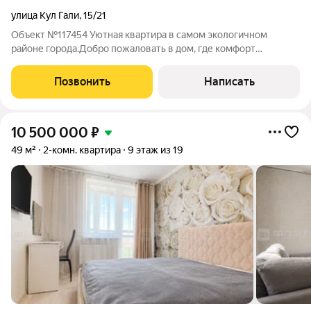
улица Кул Гали
,
15/21
Объект №117454 Уютная квартира в самом экологичном
районе города.Добро пожаловать в дом, где комфорт
встречается с доступностью! Уютный многоквартирный дом
настоящая жемчужина жилого фонда Казани. Построенный в
Позвонить
Написать
1983 году, этот панельный дом сохранил
10 500 000
₽
49 м²
2-комн. квартира
9 этаж из 19