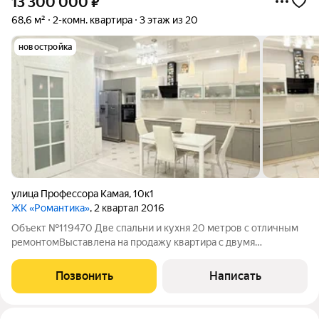
13 300 000
₽
68,6 м²
2-комн. квартира
3 этаж из 20
новостройка
улица Профессора Камая
,
10к1
ЖК «Романтика»
, 2 квартал 2016
Объект №119470 Две спальни и кухня 20 метров с отличным
ремонтомВыставлена на продажу квартира с двумя
отдельными спальнями ( вторая зонирована на 2-х детей),
спальни не смежные. Также спальная зона в просторной кухне-
Позвонить
Написать
гостиной. Две большие лоджии с