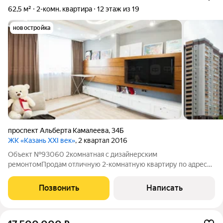
62,5 м²
2-комн. квартира
12 этаж из 19
новостройка
проспект Альберта Камалеева
,
34Б
ЖК «Казань XXI век»
, 2 квартал 2016
Объект №93060 2комнатная с дизайнерским
ремонтомПродам отличную 2-комнатную квартиру по адресу:
ул. проспект Альберта Камалеева, дом 34б Лучшая она по
многим причинам: Отличная планировка, общая площадь
Позвонить
Написать
квартиры 62,5кв.м (с учетом лоджии) 59,5