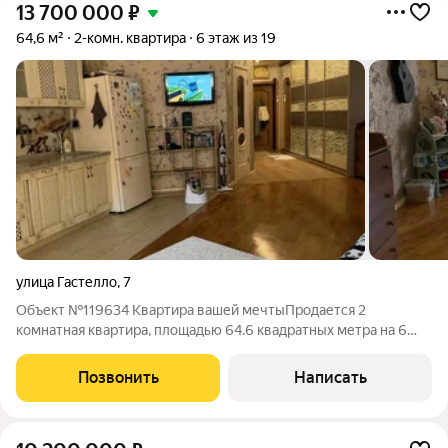
13 700 000
₽
64,6 м²
2-комн. квартира
6 этаж из 19
улица Гастелло
,
7
Объект №119634 Квартира вашей мечтыПродается 2
комнатная квартира, площадью 64.6 квадратных метра на 6
этаже в кирпично монолитном доме, улучшенкаДом построен
в 2014 году, высота потолка 2,80м Двухуровневая подземная
Позвонить
Написать
парковка, 2 грузопассажирских