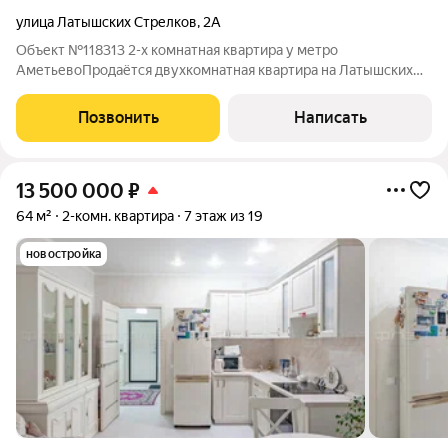
улица Латышских Стрелков
,
2А
Объект №118313 2-х комнатная квартира у метро
АметьевоПродаётся двухкомнатная квартира на Латышских
Стрелках,2А О квартире: Функциональная планировка,
изолированные комнаты,просторный коридор.Комфортная
Позвонить
Написать
площадь для проживания семьи - 43 кв.м Дом с
13 500 000
₽
64 м²
2-комн. квартира
7 этаж из 19
новостройка