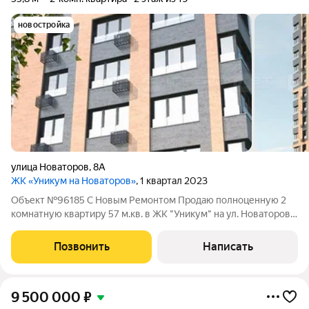
новостройка
улица Новаторов
,
8А
ЖК «Уникум на Новаторов»
, 1 квартал 2023
Объект №96185 С Новым Ремонтом Продаю полноценную 2
комнатную квартиру 57 м.кв. в ЖК "Уникум" на ул. Новаторов
(Советский р-н) от застройщика Унистрой! В квартире сделан
качественный ремонт. Комнаты просторные, оконные проемы
Позвонить
Написать
увеличенные для большего
9 500 000
₽