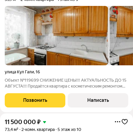
улица Кул Гали
,
16
Объект №119699 СНИЖЕНИЕ ЦЕНЫ!!! АКТУАЛЬНОСТЬ ДО 15
АВГУСТА!!! Продаётся квартира с косметическим ремонтом
можно заезжать и начать воплощать свои дизайнерские
проекты в реальность. Локация одно из главных преимуществ
Позвонить
Написать
объекта. В шаговой доступности
11 500 000
₽
73,4 м²
2-комн. квартира
5 этаж из 10