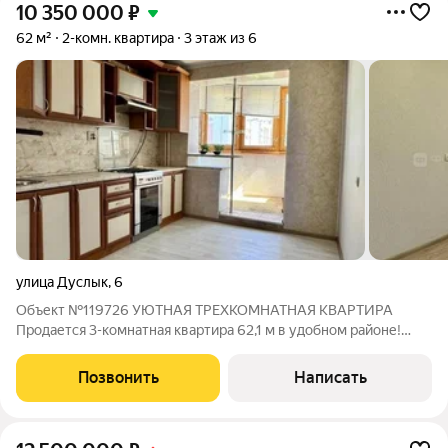
10 350 000
₽
62 м²
2-комн. квартира
3 этаж из 6
улица Дуслык
,
6
Объект №119726 УЮТНАЯ ТРЕХКОМНАТНАЯ КВАРТИРА
Продается 3-комнатная квартира 62,1 м в удобном районе!
Расположение: 3 этаж, дом 2003 года Площадь: 62,1 м
Комнаты: изолированные Ремонт: косметический, готова к
Позвонить
Написать
вашему вдохновению Инфраструктура: