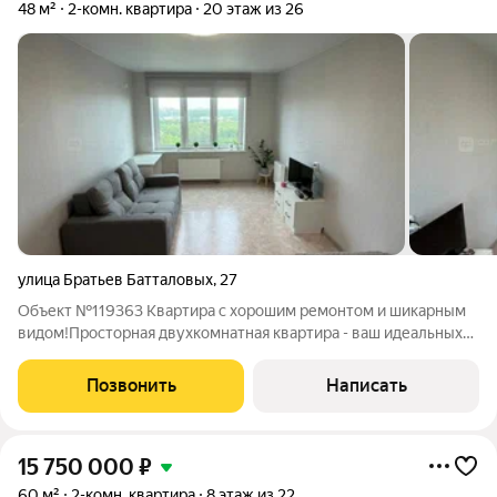
48 м²
2-комн. квартира
20 этаж из 26
улица Братьев Батталовых
,
27
Объект №119363 Квартира с хорошим ремонтом и шикарным
видом!Просторная двухкомнатная квартира - ваш идеальных
уголок уюта и комфорта!В квартире продуманная планировка:
две изолированные комнаты, просторная кухня. Большие окна
Позвонить
Написать
пропускают много
15 750 000
₽
60 м²
2-комн. квартира
8 этаж из 22