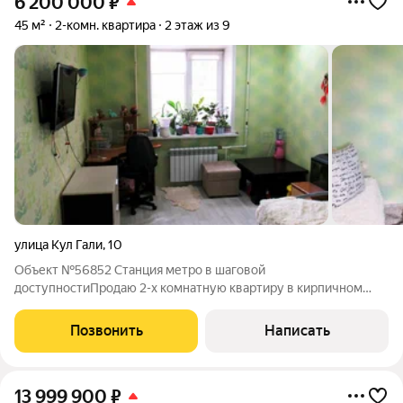
6 200 000
₽
45 м²
2-комн. квартира
2 этаж из 9
улица Кул Гали
,
10
Объект №56852 Станция метро в шаговой
доступностиПродаю 2-х комнатную квартиру в кирпичном
доме в Приволжском районе. Комнаты площадью 14,2 кв.м и
13,6 кв.м. дверь входная хорошего качества металлическая
Позвонить
Написать
окна пластиковые потолки натяжные радиаторы
13 999 900
₽