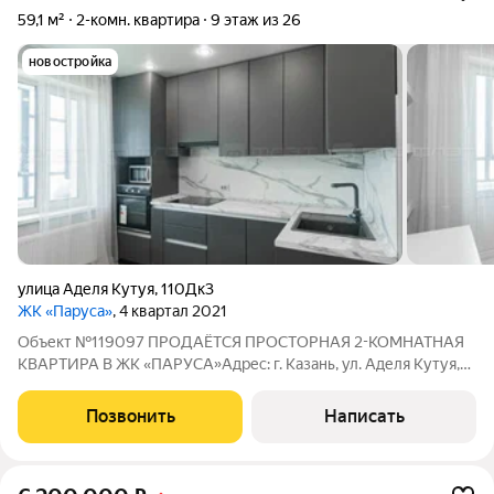
59,1 м²
2-комн. квартира
9 этаж из 26
новостройка
улица Аделя Кутуя
,
110Дк3
ЖК «Паруса»
, 4 квартал 2021
Объект №119097 ПРОДАЁТСЯ ПРОСТОРНАЯ 2-КОМНАТНАЯ
КВАРТИРА В ЖК «ПАРУСА»Адрес: г. Казань, ул. Аделя Кутуя,
110Д, корп. 3Предлагается светлая и уютная 2-комнатная
квартира общей площадью 59,1 кв.м, расположенная на
Позвонить
Написать
комфортном 9 этаже современного жилого