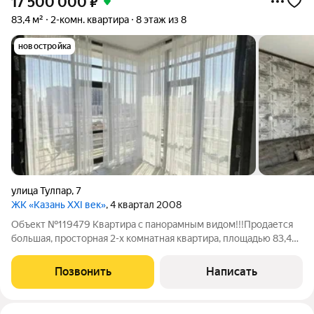
17 500 000
₽
83,4 м²
2-комн. квартира
8 этаж из 8
новостройка
улица Тулпар
,
7
ЖК «Казань XXI век»
, 4 квартал 2008
Объект №119479 Квартира с панорамным видом!!!Продается
большая, просторная 2-х комнатная квартира, площадью 83,4
кв.: Квартира располагается на крайнем 8-м этаже(над ней
только технический этаж), что для данного дома является
Позвонить
Написать
преимуществом ( никто