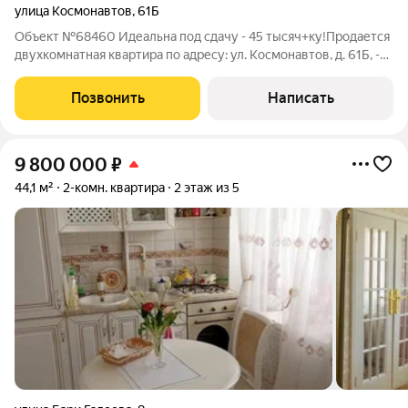
улица Космонавтов
,
61Б
Объект №68460 Идеальна под сдачу - 45 тысяч+ку!Продается
двухкомнатная квартира по адресу: ул. Космонавтов, д. 61Б, -
полностью готовый вариант для сдачи в аренду или для
собственного проживания. В наличии вся необходимая
Позвонить
Написать
мебель, бытовая техника,
9 800 000
₽
44,1 м²
2-комн. квартира
2 этаж из 5