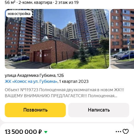
56 м²
2-комн. квартира
2 этаж из 19
новостройка
улица Академика Губкина
,
12Б
ЖК «Комос на ул. Губкина»
, 1 квартал 2023
Объект №119723 Полноценная двухкомнатная в новом ЖК!!!
ВАШЕМУ ВНИМАНИЮ ПРЕДЛАГАЕТСЯ!!! Полноценная
двухкомнатная квартира в ЖK «КОМОС» на Губкина. Bы
въезжаете и сразу создаете интерьер мечты. Качественная
Позвонить
Написать
предчистовая отделка. Стены и полы выровнены
13 500 000
₽