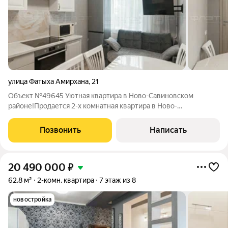
улица Фатыха Амирхана
,
21
Объект №49645 Уютная квартира в Ново-Савиновском
районе!Продается 2-х комнатная квартира в Ново-
Савиновском районе, общей площадью 62,2 кв. м. Квартира
уютная, светлая и просторная. Планировка максимально
Позвонить
Написать
комфортная. Квартира расположена на 4м этаже
20 490 000
₽
62,8 м²
2-комн. квартира
7 этаж из 8
новостройка