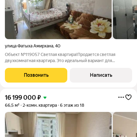
улица Фатыха Амирхана
,
40
Объект №119057 Светлая квартира!Продается светлая
двухкомнатная квартира. Это идеальный вариант для
семейной жизни или выгодной инвестиции в самом
востребованном, развитом и престижном месте Ново-
Позвонить
Написать
Савиновского района. Окна квартиры расположены на
16 199 000
₽
66,5 м²
2-комн. квартира
6 этаж из 18