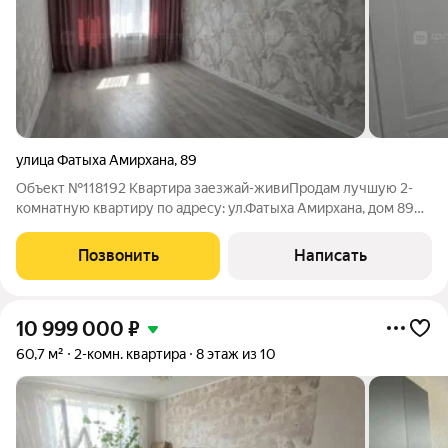
улица Фатыха Амирхана
,
89
Объект №118192 Квартира заезжай-живиПродам лучшую 2-
комнатную квартиру по адресу: ул.Фатыха Амирхана, дом 89
Лучшая она по многим причинам: Отличная планировка,
раздельный сан.узел., общая площадь квартиры 49,7кв.м (по
Позвонить
Написать
выписке ЕГРН) гостиная 17,4
10 999 000
₽
60,7 м²
2-комн. квартира
8 этаж из 10