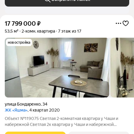
17 799 000
₽
53,5 м²
2-комн. квартира
7 этаж из 17
новостройка
улица Бондаренко
,
34
ЖК «Яшма»
, 4 квартал 2020
Объект №119075 Светлая 2-кoмнатнaя кваpтира у Чaши и
набеpeжнoй Светлая 2к квартира у Чаши и набережной
Казанки. Уютная, полностью готовая к жизни квартира в