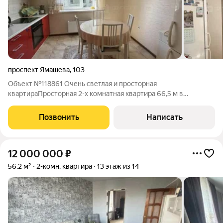
проспект Ямашева
,
103
Объект №118861 Очень светлая и просторная
квартираПросторная 2-х комнатная квартира 66,5 м в
престижном Ново-Савиновском районе Идеальное жилье для
комфортной жизни Представляем вашему вниманию
Позвонить
Написать
великолепную двухкомнатную квартиру в одном из самых
12 000 000
₽
56,2 м²
2-комн. квартира
13 этаж из 14