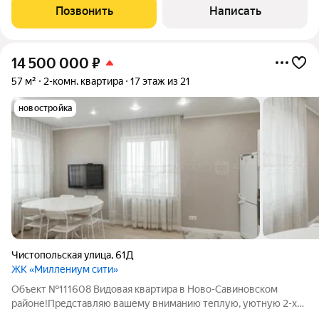
лучшей локации Ново-Савиновского района. Свежий ремонт
Позвонить
Написать
2024 года, заезжай и живи! Просторная
14 500 000
₽
57 м²
2-комн. квартира
17 этаж из 21
новостройка
Чистопольская улица
,
61Д
ЖК «Миллениум сити»
Объект №111608 Видовая квартира в Ново-Савиновском
районе!Представляю вашему вниманию теплую, уютную 2-х
комнатную квартиру в сердце Ново-Савиновского района. В