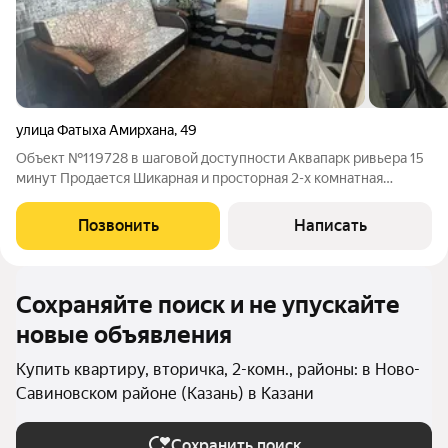
улица Фатыха Амирхана
,
49
Объект №119728 в шаговой доступности Аквапарк ривьера 15
минут Продается Шикарная и просторная 2-х комнатная
квартира в самом лучшем месте Ново - Савиновского района
на 13/14 этажного дома. Комнаты (17 и 13 м) кухня 8.5 м,
Позвонить
Написать
санузел раздельный.
Сохраняйте поиск и не упускайте
новые объявления
Купить квартиру, вторичка, 2-комн., районы: в Ново-
Савиновском районе (Казань) в Казани
Сохранить поиск