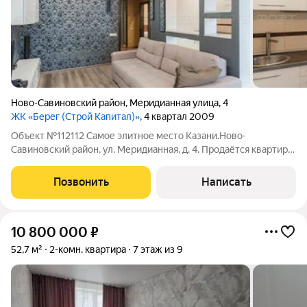
Ново-Савиновский район
,
Меридианная улица
,
4
ЖК «Берег (Строй Капитал)»
, 4 квартал 2009
Объект №112112 Самое элитное место Казани.Ново-
Савиновский район, ул. Меридианная, д. 4. Продаётся квартира
в ЖК Берег. Квартира с видом на Кремль. Планировка: Общая
площадь - 62,8 кв.м. Жилая - 28,8 Кухня - 11,1 Лоджия с выходом
Позвонить
Написать
из кухни - 1,1 (2,2
10 800 000
₽
52,7 м²
2-комн. квартира
7 этаж из 9