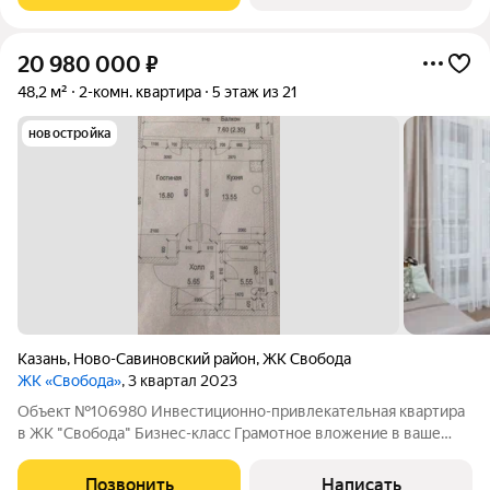
20 980 000
₽
48,2 м²
2-комн. квартира
5 этаж из 21
новостройка
Казань
,
Ново-Савиновский район
,
ЖК Свобода
ЖК «Свобода»
, 3 квартал 2023
Объект №106980 Инвестиционно-привлекательная квартира
в ЖК "Свобода" Бизнес-класс Грамотное вложение в ваше
будущее и будущее ваших детей В продаже готовый
инвестиционный актив в одном из самых ликвидных районов
Позвонить
Написать