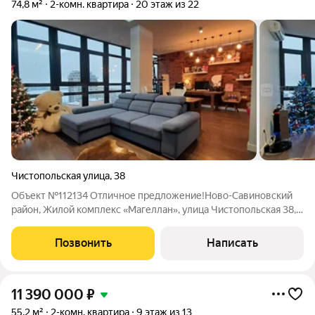
74,8 м²
2-комн. квартира
20 этаж из 22
Чистопольская улица
,
38
Объект №112134 Отличное предложение!Ново-Савиновский
район, Жилой комплекс «Магеллан», улица Чистопольская 38,
монолитно-кирпичный дом. Продается шикарная, просторная,
изысканная двухкомнатная квартира площадью 74,8 кв. м. на
Позвонить
Написать
20 этаже 22-этажного
11 390 000
₽
55,2 м²
2-комн. квартира
9 этаж из 13