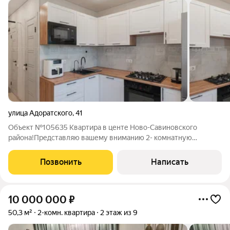
улица Адоратского
,
41
Объект №105635 Квартира в центе Ново-Савиновского
района!Представляю вашему вниманию 2- комнатную
квартиру. Вид из окна: тихий двор и палисадник. Дом
расположен в стороне от шумных больших дорог. Рядом с
Позвонить
Написать
домом находятся различные учебные заведения,
10 000 000
₽
50,3 м²
2-комн. квартира
2 этаж из 9