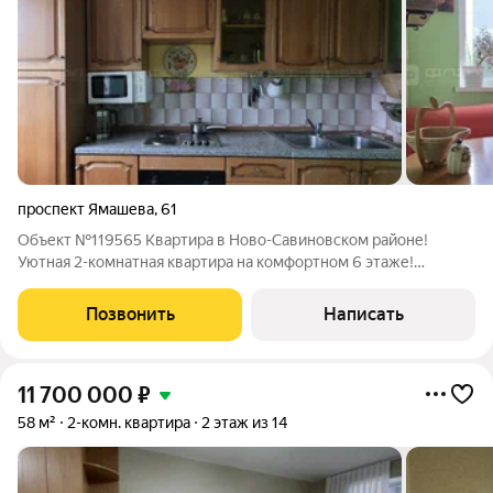
проспект Ямашева
,
61
Объект №119565 Квартира в Ново-Савиновском районе!
Уютная 2-комнатная квартира на комфортном 6 этаже!
Кирпичный дом 1994 года постройки. Улучшенная планировка
с просторными комнатами. Общая площадь 53,2 кв.м. В
Позвонить
Написать
шаговой доступности магазины, сервисы
11 700 000
₽
58 м²
2-комн. квартира
2 этаж из 14