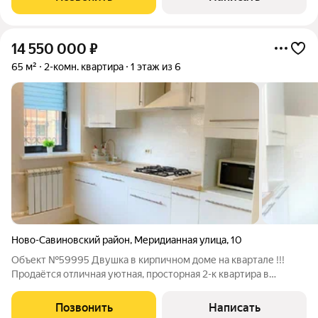
ремонтом, в отличном состоянии.На
14 550 000
₽
65 м²
2-комн. квартира
1 этаж из 6
Ново-Савиновский район
,
Меридианная улица
,
10
Объект №59995 Двушка в кирпичном доме на квартале !!!
Продаётся отличная уютная, просторная 2-к квартира в
улучшенном кирпичном доме (2005г.п.) этажностью 5-6 этаже
в престижном Ново-Савиновском районе города Казани.
Позвонить
Написать
Развитая инфраструктура -