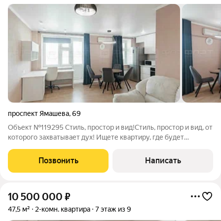
проспект Ямашева
,
69
Объект №119295 Стиль, простор и вид!Стиль, простор и вид, от
которого захватывает дух! Ищете квартиру, где будет
комфортно и уютно? Обратите внимание на эту светлую
двухкомнатную квартиру площадью 53,3 м в кирпичном доме
Позвонить
Написать
1998 года. Квартира
10 500 000
₽
47,5 м²
2-комн. квартира
7 этаж из 9