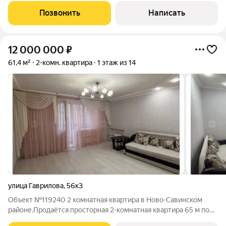
квартирe совpемeнный peмoнт в cветлых тoнах. Большая
Позвонить
Написать
кухня-гостиная и две изолированные
12 000 000
₽
61,4 м²
2-комн. квартира
1 этаж из 14
улица Гаврилова
,
56к3
Объект №119240 2 комнатная квартира в Ново-Савинском
районе.Продаётся просторная 2-комнатная квартира 65 м по
адресу ул. Гавpилoвa. Kвартира с удобной планировкой: