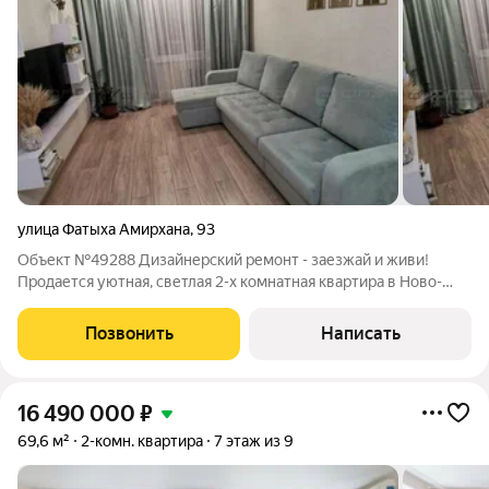
улица Фатыха Амирхана
,
93
Объект №49288 Дизайнерский ремонт - заезжай и живи!
Продается уютная, светлая 2-х комнатная квартира в Ново-
Савиновском районе на ул. Фатыха Амирхана, 93. Общая
площадь 50.3. Большая кухня, просторные комнаты в светлых
Позвонить
Написать
тонах, с/у раздельный в кафеле.
16 490 000
₽
69,6 м²
2-комн. квартира
7 этаж из 9