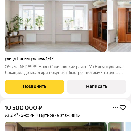
улица Нигматуллина
,
1/47
Объект №118939 Ново-Савиновский район. Ул,Нигматуллина.
Локация, где квартиры покупают быстро - потому что здесь
хотят жить ВСЕ!Продается большая 2-комнатная квартира 69,6
кв.м на 7 этаже в одном из самых востребованных районов
Позвонить
Написать
Казани. О Квартире: -
10 500 000
₽
53,2 м²
2-комн. квартира
6 этаж из 15