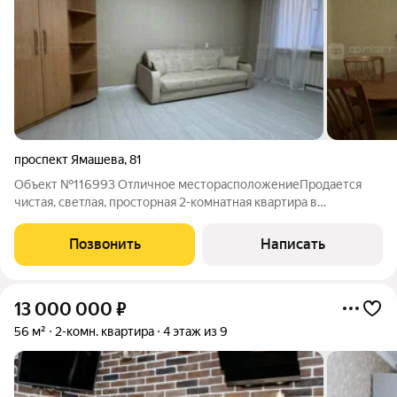
проспект Ямашева
,
81
Объект №116993 Отличное месторасположениеПродается
чистая, светлая, просторная 2-комнатная квартира в
кирпичном доме, расположенном в оживленном и красивом
районе города Казани. Рядом с домом расположены детская
Позвонить
Написать
площадка, парк, крупные
13 000 000
₽
56 м²
2-комн. квартира
4 этаж из 9