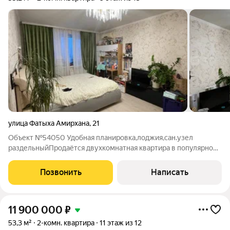
улица Фатыха Амирхана
,
21
Объект №54050 Удобная планировка,лоджия,сан.узел
раздельныйПродаётся двухкомнатная квартира в популярном
районе города Расположена в Ново-савиновском районе, по
адресу: ул. Фатыха Амирхана, дом 21. Квартира расположена на
Позвонить
Написать
9-м этаже, окна выходят во
11 900 000
₽
53,3 м²
2-комн. квартира
11 этаж из 12