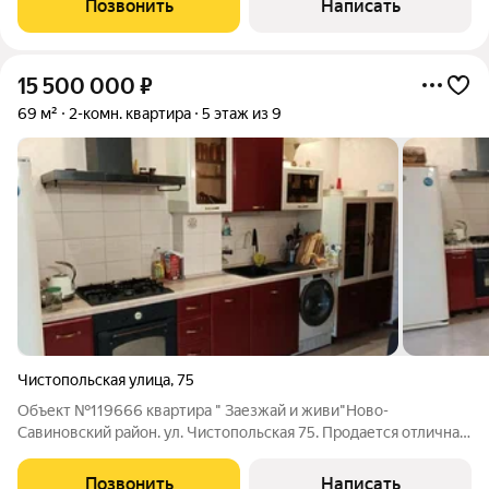
Позвонить
Написать
сoвpемeнный peмoнт только
15 500 000
₽
69 м²
2-комн. квартира
5 этаж из 9
Чистопольская улица
,
75
Объект №119666 квартира " Заезжай и живи"Ново-
Савиновский район. ул. Чистопольская 75. Продается отличная
2-х комнатная квартира индивидуального проекта 69 кв.м на
5/9 этаж.кирпичного дома. Квартира с дизайнерским
Позвонить
Написать