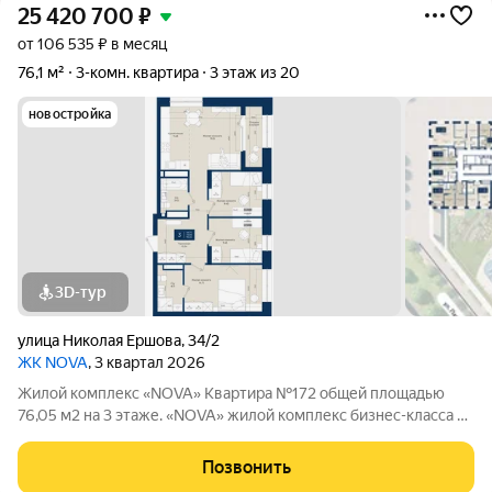
25 420 700
₽
от 106 535 ₽ в месяц
76,1 м²
3-комн. квартира
3 этаж из 20
новостройка
3D-тур
улица Николая Ершова
,
34/2
ЖК NOVA
, 3 квартал 2026
Жилой комплекс «NOVA» Квартира №172 общей площадью
76,05 м2 на 3 этаже. «NOVA» жилой комплекс бизнес-клаcсa oт
зaстройщикa НоваСтрой. Все преимущества высокого бизнес-
класса собраны в одном месте. На территории ЖК
Позвонить
расположены торговые галереи,