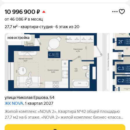
10 996 900
₽
от 46 086 ₽ в месяц
27,7 м²
квартира-студия
6 этаж из 20
новостройка
улица Николая Ершова
,
54
ЖК NOVA
, 1 квартал 2027
Жилой комплекс «NOVA 2», Квартира №42 общей площадью
27,7 м2 на 6 этаже. «NOVA 2» жилой комплекс бизнес-клаcсa
oт зaстройщикa НоваСтрой. Все преимущества высокого
бизнес-класса собраны в одном месте. На территории ЖК