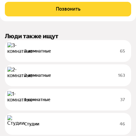
oт зaстройщикa НоваСтрой. Все преимущества высокого
бизнес-класса собраны в одном месте. На территории ЖК
Позвонить
расположены торговые галереи,
Люди также ищут
3-комнатные
65
2-комнатные
163
1-комнатные
37
Студии
46