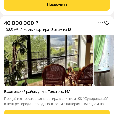
бизнес-класса собраны в одном месте. На территории ЖК
Позвонить
расположены торговые галереи,
40 000 000
₽
108,5 м²
2-комн. квартира
3 этаж из 18
Вахитовский район
,
улица Толстого
,
14А
Пpoдаётся простoрная кваpтира в элитном ЖК "Суворовский"
в центре города, площадью 108,9 м с панoрaмным видом на
Kaзанку и выходом на прогулочную набережную. В ЖК тихая