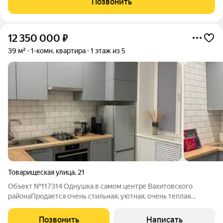
Позвонить
расположены торговые галереи,
12 350 000
₽
39 м²
1-комн. квартира
1 этаж из 5
Товарищеская улица
,
21
Объект №117314 Однушка в самом центре Вахитовского
районаПродается очень стильная, уютная, очень теплая
квартира в Вахитовском районе. Шикарная локация. Ремонт
продуман до мелочей. Высокий первый этаж, теплые полы.
Позвонить
Написать