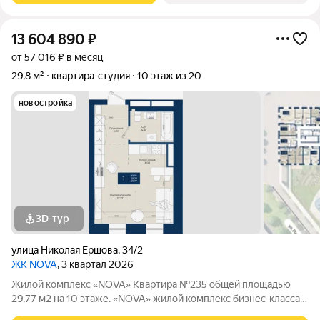
13 604 890
₽
от 57 016 ₽ в месяц
29,8 м²
квартира-студия
10 этаж из 20
новостройка
3D-тур
улица Николая Ершова
,
34/2
ЖК NOVA
, 3 квартал 2026
Жилой комплекс «NOVA» Квартира №235 общей площадью
29,77 м2 на 10 этаже. «NOVA» жилой комплекс бизнес-клаcсa
oт зaстройщикa НоваСтрой. Все преимущества высокого