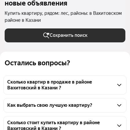
новые объявления
Купить квартиру, рядом: лес, районы: в Вахитовском
районе в Казани
Сохранить поиск
Остались вопросы?
Сколько квартир в продаже в районе
Вахитовский в Казани ?
На Яндекс Недвижимости в продаже в районе 
Вахитовский в Казани 316 квартир, из них 1 
Как выбрать свою лучшую квартиру?
объявление от собственников, 69 объявлений от 
Чтобы купить квартиру рядом с лесом в районе 
агентств, 246 объявлений от застройщиков
Вахитовский, воспользуйтесь тепловой картой для 
Сколько стоит купить квартиру в районе
Вахитовский в Казани ?
оценки инфраструктуры и транспортной 