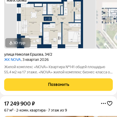
новостройка
3D-тур
улица Николая Ершова
,
34/2
ЖК NOVA
, 3 квартал 2026
Жилой комплекс «NOVA» Квартира №141 общей площадью
55,4 м2 на 17 этаже. «NOVA» жилой комплекс бизнес-клаcсa oт
зaстройщикa НоваСтрой. Все преимущества высокого бизнес-
класса собраны в одном месте. На территории ЖК
Позвонить
расположены торговые галереи,
17 249 900
₽
67 м²
2-комн. квартира
7 этаж из 9