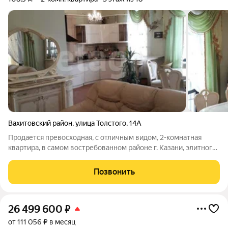
Вахитовский район
,
улица Толстого
,
14А
Продается превосходная, с отличным видом, 2-комнатная
квартира, в самом востребованном районе г. Казани, элитного
жилого комплекса "Суворовский" с общей площадью
квартиры 108,8 кв.м., также вместе с парковочным местом в
Позвонить
подземном паркинге площадью 20
26 499 600
₽
от 111 056 ₽ в месяц