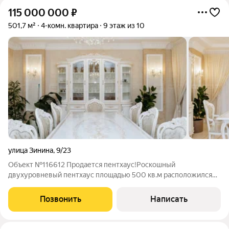
115 000 000
₽
501,7 м²
4-комн. квартира
9 этаж из 10
улица Зинина
,
9/23
Объект №116612 Продается пентхаус!Роскошный
двухуровневый пентхаус площадью 500 кв.м расположился
на последнем этаже дома в Вахитовском районе!Квартира
предлагает захватывающий вид на огни города и реку.
Позвонить
Написать
Пространство: Пентхаус с отличной свободной