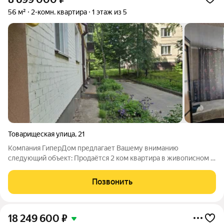
56 м²
2-комн. квартира
1 этаж из 5
Товарищеская улица
,
21
Компания ГиперДом предлагает Вашему вниманию
следующий объект: Продаётся 2 ком квартира в живописном и
развитом в Вахитовском районе столицы Татарстан , по
ул.Товарищеская 21 . Рассположенная в самом центре города ,
Позвонить
идеальное сочетание комфорта и
18 249 600
₽