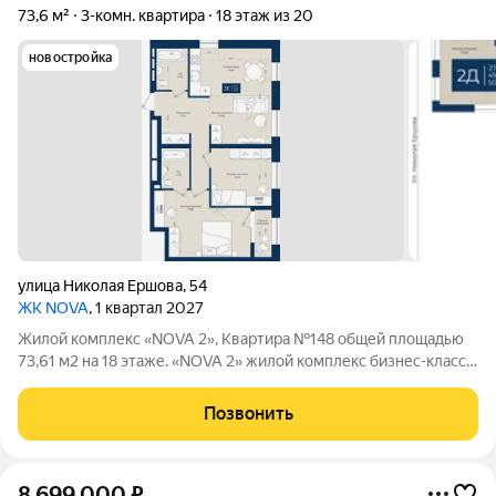
73,6 м²
3-комн. квартира
18 этаж из 20
новостройка
улица Николая Ершова
,
54
ЖК NOVA
, 1 квартал 2027
Жилой комплекс «NOVA 2», Квартира №148 общей площадью
73,61 м2 на 18 этаже. «NOVA 2» жилой комплекс бизнес-клаcсa
oт зaстройщикa НоваСтрой. Все преимущества высокого
бизнес-класса собраны в одном месте. На территории ЖК
Позвонить
расположены торговые галереи,
8 699 000
₽