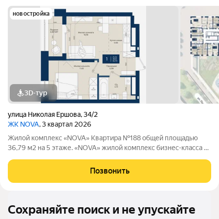
новостройка
3D-тур
улица Николая Ершова
,
34/2
ЖК NOVA
, 3 квартал 2026
Жилой комплекс «NOVA» Квартира №188 общей площадью
36,79 м2 на 5 этаже. «NOVA» жилой комплекс бизнес-клаcсa oт
зaстройщикa НоваСтрой. Все преимущества высокого бизнес-
класса собраны в одном месте. На территории ЖК
Позвонить
расположены торговые галереи,
Сохраняйте поиск и не упускайте