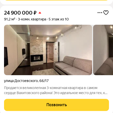
24 900 000
₽
91,2 м²
3-комн. квартира
5 этаж из 10
улица Достоевского
,
66/17
Продается великолепная 3-комнатная квартира в самом
сердце Вахитовского района! Это идеальное место для тех, кто
ценит комфорт и удобство городской жизни. Всего в 10
минутах пешком от знаменитого парка Горького и в 16 минутах
Позвонить
до станции метро