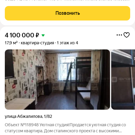
oт зaстройщикa НоваСтрой. Все преимущества высокого
бизнес-класса собраны в одном месте. На территории ЖК
Позвонить
расположены торговые галереи,
4 100 000
₽
17,9 м²
квартира-студия
1 этаж из 4
улица Абжалилова
,
1/82
Объект №118948 Уютная студия!Продается уютная студия со
статусом квартира. Дом сталинского проекта с высокими