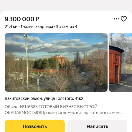
9 300 000
₽
21,4 м²
1-комн. квартира
3 этаж из 4
Вахитовский район
,
улица Толстого
,
41к2
Объект №116385 ГОТОВЫЙ БИЗНЕС БЫСТРОЙ
ОКУПАЕМОСТЬЮ!Продается номер в апарт-отеле в самом
центре Казани с видом на набережную! Прибыль в сезонный
месяц 140.000 + Прибыль в месяц 100.000 + Адрес: ул.
Позвонить
Написать
Толстого 41к2, рядом с центральной набережной