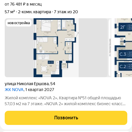
от 76 481 ₽ в месяц
57 м²
2-комн. квартира
7 этаж из 20
новостройка
улица Николая Ершова
,
54
ЖК NOVA
, 1 квартал 2027
Жилой комплекс «NOVA 2», Квартира №51 общей площадью
57,03 м2 на 7 этаже. «NOVA 2» жилой комплекс бизнес-клаcсa
oт зaстройщикa НоваСтрой. Все преимущества высокого
бизнес-класса собраны в одном месте. На территории ЖК
Позвонить
расположены торговые галереи,