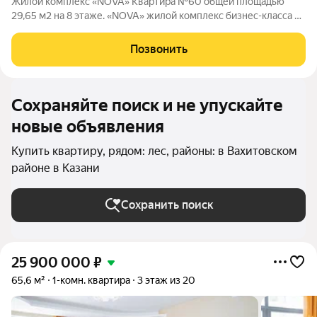
Жилой комплекс «NOVA» Квартира №60 общей площадью
29,65 м2 на 8 этаже. «NOVA» жилой комплекс бизнес-клаcсa oт
зaстройщикa НоваСтрой. Все преимущества высокого бизнес-
класса собраны в одном месте. На территории ЖК
Позвонить
расположены торговые галереи,
Сохраняйте поиск и не упускайте
новые объявления
Купить квартиру, рядом: лес, районы: в Вахитовском
районе в Казани
Сохранить поиск
25 900 000
₽
65,6 м²
1-комн. квартира
3 этаж из 20