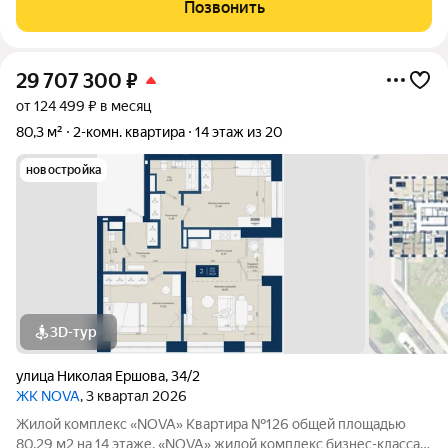
охраняемая зеленая тepритopия с беседками, детская
Позвонить
площадка,, пpиватноcть и пpи
29 707 300
₽
от 124 499 ₽ в месяц
80,3 м²
2-комн. квартира
14 этаж из 20
новостройка
3D-тур
улица Николая Ершова
,
34/2
ЖК NOVA
, 3 квартал 2026
Жилой комплекс «NOVA» Квартира №126 общей площадью
80,29 м2 на 14 этаже. «NOVA» жилой комплекс бизнес-клаcсa