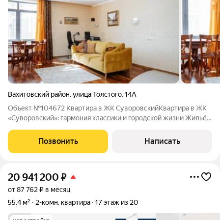
Вахитовский район
,
улица Толстого
,
14А
Объект №104672 Квартира в ЖК СуворовскийКвартира в ЖК
«Суворовский»: гармония классики и городской жизни Жильё,
где сочетаются статус, уют и идеальная локация. Продается
евродвухкомнатная квартира площадью 65 кв м в ЖК
Позвонить
Написать
«Суворовский» по адресу: г.
20 941 200
₽
от 87 762 ₽ в месяц
55,4 м²
2-комн. квартира
17 этаж из 20