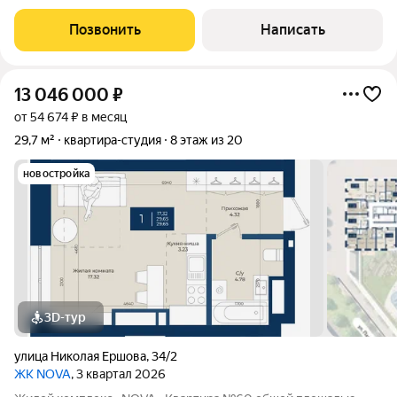
потолками. В квартире остается кухонный гарнитур,
кондиционер, вместительный шкаф и удобная двухуровневая
Позвонить
Написать
кровать (спальное место на втором
13 046 000
₽
от 54 674 ₽ в месяц
29,7 м²
квартира-студия
8 этаж из 20
новостройка
3D-тур
улица Николая Ершова
,
34/2
ЖК NOVA
, 3 квартал 2026