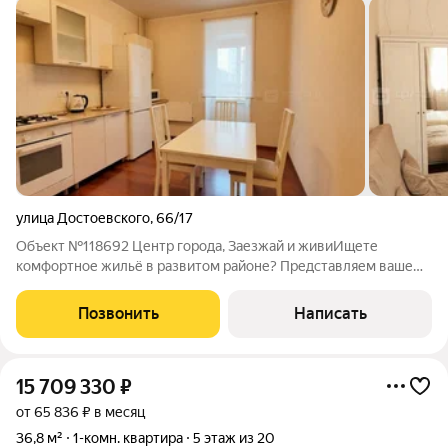
улица Достоевского
,
66/17
Объект №118692 Центр города, Заезжай и живиИщете
комфортное жильё в развитом районе? Представляем вашему
вниманию прекрасную квартиру в кирпичном доме идеальное
сочетание уюта, функциональности и удобного расположения!
Позвонить
Написать
Что вы получаете: полностью
15 709 330
₽
от 65 836 ₽ в месяц
36,8 м²
1-комн. квартира
5 этаж из 20