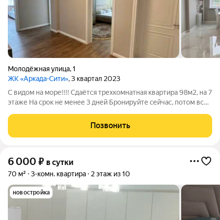
Молодёжная улица
,
1
ЖК «Аркада-Сити»
, 3 квартал 2023
С видом на море!!!! Сдаётся трехкомнатная квартира 98м2, на 7
этаже На срок не менее 3 дней Бронируйте сейчас, потом всё
будет забито. (Заселение-после 14.00; Расчётный час до 12.00;
В квартире проведен новый ремонт, имеются все условия для
Позвонить
6 000
₽
в сутки
70 м²
3-комн. квартира
2 этаж из 10
новостройка