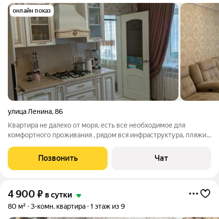
онлайн показ
улица Ленина
,
86
Квартира не далеко от моря, есть все необходимое для
комфортного проживания , рядом вся инфраструктура, пляжи,
анжи арена, аквапарки, и т.д. Цену уточняйте, зависит от
сезона, и от количества дней, есть и другие варианты квартир
Позвонить
Чат
в разных районах
4 900
₽
в сутки
80 м²
3-комн. квартира
1 этаж из 9