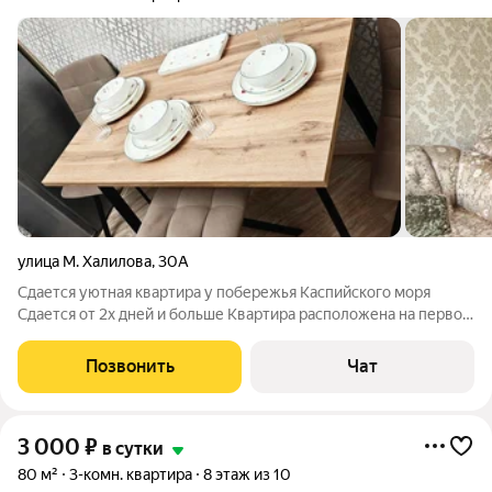
улица М. Халилова
,
30А
Сдается уютная квартира у побережья Каспийского моря
Сдается от 2х дней и больше Квартира расположена на первой
береговой линии в 200 метрах от пляжа В квартире имеется
все для комфортного проживания время заезда 14: 00 время
Позвонить
Чат
заезда до 12: 00 Цена на
3 000
₽
в сутки
80 м²
3-комн. квартира
8 этаж из 10