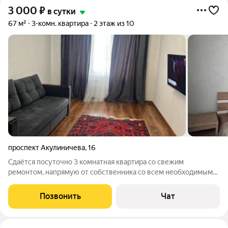
3 000
₽
в сутки
67 м²
3-комн. квартира
2 этаж из 10
проспект Акулиничева
,
16
Сдаётся посуточно 3 комнатная квартира со свежим
ремонтом, напрямую от собственника со всем необходимым
для комфортного проживания и отдыха. Светлая, чистая и
уютная квартира в 6 мин от моря. Ценна: Май -3000 Июнь
Позвонить
Чат
-4500-5000 Июль-август-6000 Сентябрь