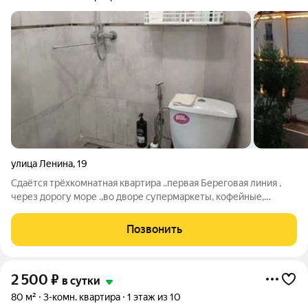
улица Ленина
,
19
Сдаётся трёхкомнатная квартира ..первая Береговая линия ,
через дорогу море .,во дворе супермаркеты, кофейные,
рестораны,зелёная яблоко ,магнит . в квартире имеется всё
необходимое , начиная с постельного белья ,полотенце Посуда
Позвонить
на 10 человек
2 500
₽
в сутки
80 м²
3-комн. квартира
1 этаж из 10