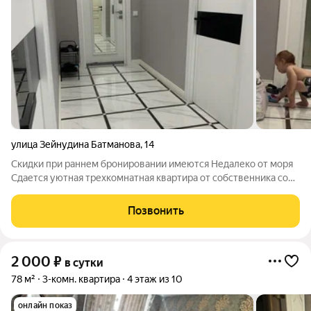
улица Зейнудина Батманова
,
14
Скидки при раннем бронировании имеются Недалеко от моря
Сдается уютная трехкомнатная квартира от собственника со
всеми удобствами, рядом с морем, пешком минут 15 ходьбы, с
детьми чуть дольше соответственно)) В квартире имеется все
Позвонить
необходимое для
2 000
₽
в сутки
78 м²
3-комн. квартира
4 этаж из 10
онлайн показ