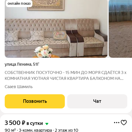
онлайн показ
улица Ленина
,
51Г
СОБСТВЕННИК ПОСУТОЧНО - 15 МИН ДО МОРЯ СДАЁТСЯ 3 х
КОМНАТНАЯ УЮТНАЯ ЧИСТАЯ КВАРТИРА БАЛКОНОМ НА
ВТОРОМ ЭТАЖЕ В ПЯТИ МИНУТАХ ХОДЬБЫ ОТ МОРЯ
Сааев Шамиль
НОВЫЙ РЕМОНТ ОДНОМ ИЗ ЛУЧШИХ РАЙОНА ГОРОДА
ЗАКРЫТЫЙ КРАСИВЫЙ ДВОР С ОТЛИЧНОЙ ПАРКОВОЙ
Позвонить
Чат
ЗОНОЙ И ДЕТСКОЙ
3 500
₽
в сутки
90 м²
3-комн. квартира
2 этаж из 10