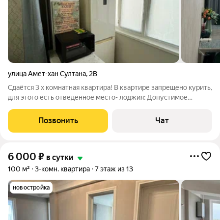
улица Амет-хан Султана
,
2В
Сдаётся 3 х комнатная квартира! В квартире запрещено курить,
для этого есть отведенное место- лоджия; Допустимое
количество постояльцев 5-6человек; Проведение вечеринок
и шумных мероприятий запрещается; Квартира оснащена
Позвонить
Чат
абсолютно всеми условиями
6 000
₽
в сутки
100 м²
3-комн. квартира
7 этаж из 13
новостройка