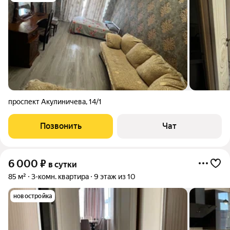
проспект Акулиничева
,
14/1
Позвонить
Чат
6 000
₽
в сутки
85 м²
3-комн. квартира
9 этаж из 10
новостройка