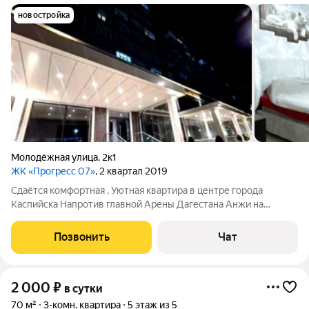
новостройка
Молодёжная улица
,
2к1
ЖК «Прогресс 07»
, 2 квартал 2019
Сдаётся комфортная , Уютная квартира в центре города
Каспийска Напротив главной Арены Дагестана Анжи на
которой проходят самые яркие игры футбольного клуба
ДИНАМО и ни только 5 минут до моря Рестораны , кофейни
Позвонить
Чат
,магазины, зоны отдыха и многое
2 000
₽
в сутки
70 м²
3-комн. квартира
5 этаж из 5