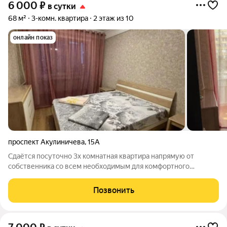
6 000
₽
в сутки
68 м²
3-комн. квартира
2 этаж из 10
онлайн показ
проспект Акулиничева
,
15А
Сдаётся посуточно 3х комнатная квартира напрямую от
собственника со всем необходимым для комфортного
проживания и отдыха Светлая, чистая и уютная квартира на
первой береговой линии. Развитая инфраструктура. В шаговой
Позвонить
доступности: МАГНИТ, пляж