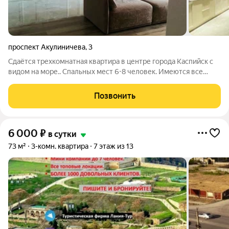
проспект Акулиничева
,
3
Сдаётся трехкомнатная квартира в центре города Каспийск с
видом на море.. Спальных мест 6-8 человек. Имеются все
необходимые условия для семейного отдыха. Свободные даты
уточняйте, пожалуйста.
Позвонить
6 000
₽
в сутки
73 м²
3-комн. квартира
7 этаж из 13