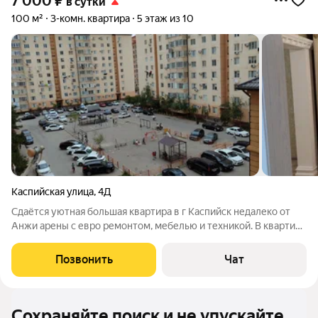
7 000
₽
в сутки
100 м²
3-комн. квартира
5 этаж из 10
Каспийская улица
,
4Д
Сдаётся уютная большая квартира в г Каспийск недалеко от
Анжи арены с евро ремонтом, мебелью и техникой. В квартире
есть все для комфортного проживания: холодильник,
стиральная машина, плита, микроволновка, 3 кондиционера,
Позвонить
Чат
Смарт ТВ, Wi-Fi , пылесос,
Сохраняйте поиск и не упускайте