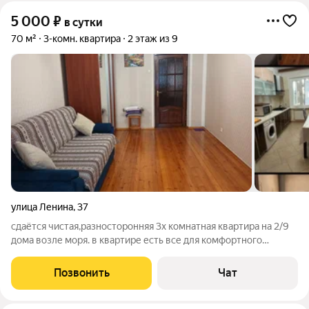
5 000
₽
в сутки
70 м²
3-комн. квартира
2 этаж из 9
улица Ленина
,
37
сдаётся чистая,разносторонняя 3х комнатная квартира на 2/9
дома возле моря. в квартире есть все для комфортного
проживания. Рядом есть супермаркеты,развлекательные
центры.
Позвонить
Чат