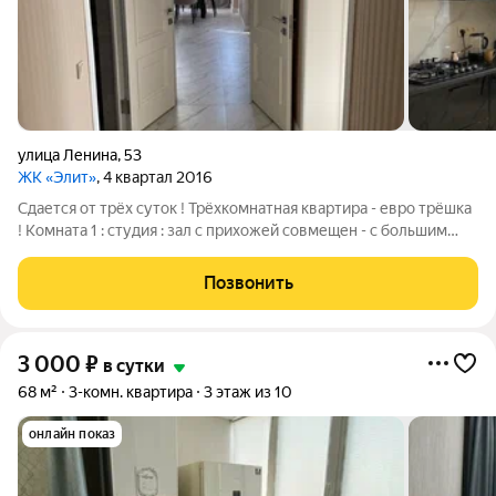
улица Ленина
,
53
ЖК «Элит»
, 4 квартал 2016
Сдается от трёх суток ! Трёхкомнатная квартира - евро трёшка
! Комната 1 : студия : зал с прихожей совмещен - с большим
раскладным диваном , Комната 2 : спальня - с двуспальной
кроватью , Комната 3 : с небольшим диваном ) ЖК Элит , На
Позвонить
центральной
3 000
₽
в сутки
68 м²
3-комн. квартира
3 этаж из 10
онлайн показ