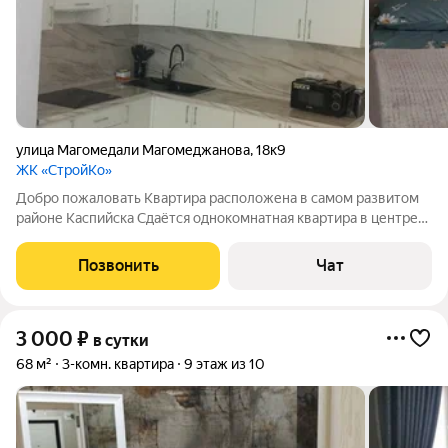
улица Магомедали Магомеджановa
,
18к9
ЖК «СтройКо»
Добро пожаловать Квартира расположена в самом развитом
районе Каспийска Сдаётся однокомнатная квартира в центре
города.Очень удобная локация,мгновенно можно добраться во
всех частей города. От аэропорта 10минут.В 15 минутах
Позвонить
Чат
пешком от городского
3 000
₽
в сутки
68 м²
3-комн. квартира
9 этаж из 10