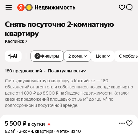
Снять посуточно 2-комнатную
квартиру
Каспийск
AI
Фильтры
2 комн.
Цена
С мебел
2
180 предложений
•
по актуальности
Снять двухкомнатную квартиру в Каспийске — 180
объявлений от агентств и собственников по аренде квартир по
цене от 1 890 ₽ до 8 500 ₽ на Яндекс Недвижимости. Каталог
свежих предложений площадью от 35 м² до 125 м² по
долгосрочной и посуточной аренде.
5 500
₽
в сутки
52 м²
2-комн. квартира
4 этаж из 10