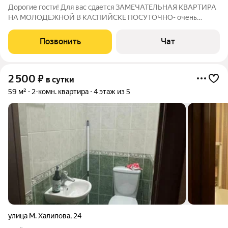
Дорогие гости! Для вас сдается ЗАМЕЧАТЕЛЬНАЯ КВАРТИРА
НА МОЛОДЕЖНОЙ В КАСПИЙСКЕ ПОСУТОЧНО- очень
уютная и функциональная евродвушка площадью 54м. Вы
нашли то, что искали! Уютная ,чистая, стильная квартира в
Позвонить
Чат
хорошем,элитном доме, с закрытым двором ,
2 500
₽
в сутки
59 м²
2-комн. квартира
4 этаж из 5
улица М. Халилова
,
24