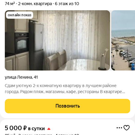
74 м²
2-комн. квартира
6 этаж из 10
онлайн показ
улица Ленина
,
41
Сдам уютную 2-х комнатную квартиру в лучшем районе
города. Рядом пляж, магазины, кафе, рестораны В квартире
имеется все необходимое для комфортного проживания -
белье, полотенца, посуда, средства гигиены Двуспальная
Позвонить
кровать и три раскладных дивана
5 000
₽
в сутки