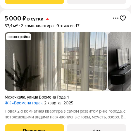
техника, два
5 000
₽
в сутки
57,4 м²
2-комн. квартира
9 этаж из 17
новостройка
Махачкала
,
улица Времена Года
,
1
ЖК «Времена года»
, 2 квартал 2025
Новая 2-х комнатная квартира в самом развитом р-не города, с
потрясающими видами на живописные горы, мечеть, озеро. В
квартире все для комфортного отдыха гостей столицы, а так
же её жителей. Можем организовать трансфер с аэропорта ,
Позвонить
Чат