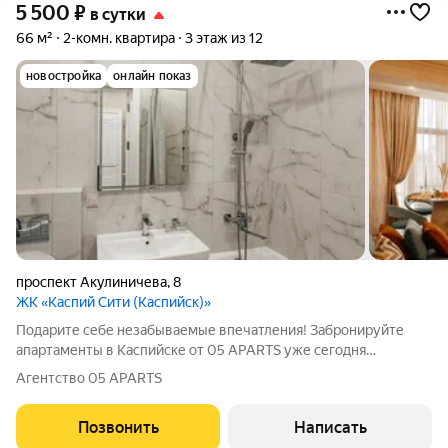
5 500
₽
в сутки
66 м²
2-комн. квартира
3 этаж из 12
новостройка
онлайн показ
проспект Акулиничева
,
8
ЖК «Каспий Сити (Каспийск)»
Подарите себе незабываемые впечатления! Забронируйте
апартаменты в Каспийске от 05 APARTS уже сегодня
количество номеров ограничено. Подарите себе и близким
Агентство 05 APARTS
незабываемый отдых на первой береговой линии!
Воспользуйтесь нашим особым предложением:
Позвонить
Написать