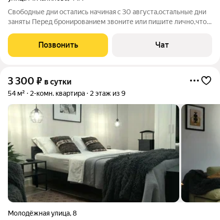
Свободные дни остались начиная с 30 августа,остальные дни
заняты Перед бронированием звоните или пишите лично,что
уточнения свободных дней. Цена за сутки-4000р. Сдается
двухкомнатная, элитная квартира в самом центре Каспийска,у
Позвонить
Чат
моря( минута
3 300
₽
в сутки
54 м²
2-комн. квартира
2 этаж из 9
Молодёжная улица
,
8