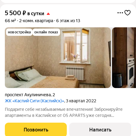
5 500
₽
в сутки
66 м²
2-комн. квартира
6 этаж из 13
новостройка
онлайн показ
проспект Акулиничева
,
2
ЖК «Каспий Сити (Каспийск)»
, 3 квартал 2022
Подарите себе незабываемые впечатления! Забронируйте
апартаменты в Каспийске от 05 APARTS уже сегодня
количество номеров ограничено. Подарите себе и близким
незабываемый отдых на первой береговой линии!
Позвонить
Написать
Воспользуйтесь нашим особым предложением: