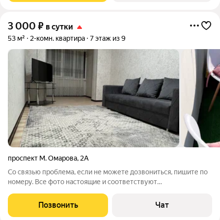
3 000
₽
в сутки
53 м²
2-комн. квартира
7 этаж из 9
проспект М. Омарова
,
2А
Со связью проблема, если не можете дозвониться, пишите по
номеру. Все фото настоящие и соответствуют
действительности. Квартира рассчитана на заселении 5-6
человек. Квартира находится в 7 минутах ходьбы от моря.
Позвонить
Чат