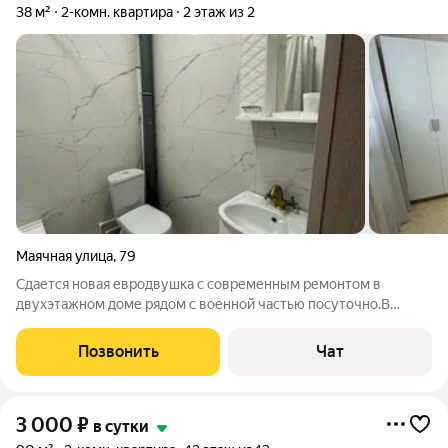
38 м²
2-комн. квартира
2 этаж из 2
Маячная улица
,
79
Сдается новая евродвушка с современным ремонтом в
двухэтажном доме рядом с военной частью посуточно.В
квартире имеется все необходимое для комфортного
проживания.Море в пешей доступности 15 мин.Вся
Позвонить
Чат
инфраструктура расположена в 100метрах:
3 000
₽
в сутки