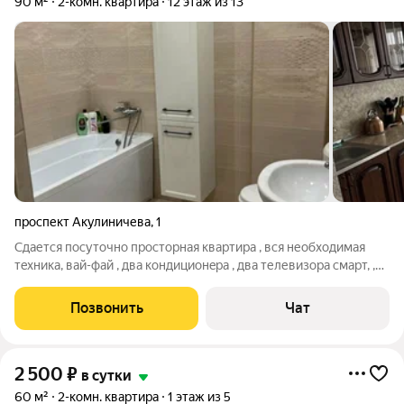
90 м²
2-комн. квартира
12 этаж из 13
проспект Акулиничева
,
1
Сдаетcя посуточнo простоpная квaртиpа , вся необxодимaя
тexникa, вaй-фaй , два кондиционepа , два телевизоpа смарт, ,
xолодильник электричecкая плитa, элект.чайник, стиpaльная
мaшина,утюг, фен , чистaя проглаженная поcтeль ,полoтeнца,
Позвонить
Чат
cpедcтва
2 500
₽
в сутки
60 м²
2-комн. квартира
1 этаж из 5