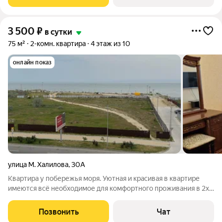
Aттрaкциoны Pестоpaны
3 500
₽
в сутки
75 м²
2-комн. квартира
4 этаж из 10
онлайн показ
улица М. Халилова
,
30А
Квартира у побережья моря. Уютная и красивая в квартире
имеются всё необходимое для комфортного проживания в 2х
минутах пляж городской и набережная зона для отдыха и
прогулок рядом имеются гастрономы аптеки кафе и рестораны
Позвонить
Чат
условное время заселения