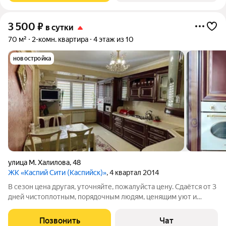
3 500
₽
в сутки
70 м²
2-комн. квартира
4 этаж из 10
новостройка
улица М. Халилова
,
48
ЖК «Каспий Сити (Каспийск)»
, 4 квартал 2014
В сезон цена другая, уточняйте, пожалуйста цену. Сдаётся от 3
дней чистоплотным, порядочным людям, ценящим уют и
порядок. Дом находится на первой линии от берега моря. В
квартире имеется всё для комфортного проживания: бытовая
Позвонить
Чат