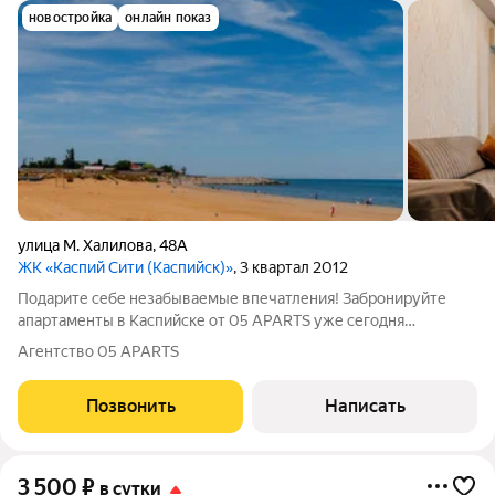
новостройка
онлайн показ
улица М. Халилова
,
48А
ЖК «Каспий Сити (Каспийск)»
, 3 квартал 2012
Подарите себе незабываемые впечатления! Забронируйте
апартаменты в Каспийске от 05 APARTS уже сегодня
количество номеров ограничено. Подарите себе и близким
Агентство 05 APARTS
незабываемый отдых на первой береговой линии!
Воспользуйтесь нашим особым предложением:
Позвонить
Написать
3 500
₽
в сутки