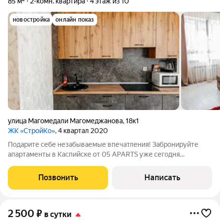
85 м²
2-комн. квартира
4 этаж из 10
новостройка
онлайн показ
улица Магомедали Магомеджановa
,
18к1
ЖК «СтройКо»
, 4 квартал 2020
Подарите себе незабываемые впечатления! Забронируйте
апартаменты в Каспийске от 05 APARTS уже сегодня
количество номеров ограничено. Подарите себе и близким
незабываемый отдых в 15 минутах от моря! Воспользуйтесь
Позвонить
Написать
нашим особым предложением:
2 500
₽
в сутки