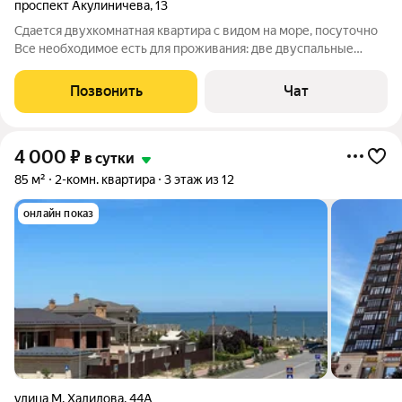
проспект Акулиничева
,
13
Сдается двухкомнатная квартира с видом на море, посуточно
Все необходимое есть для проживания: две двуспальные
кровати, диван раскладной, шкаф-купе, кондиционер,
телевизор , кухонный гарнитур, стиральная машина,
Позвонить
Чат
холодильник, микроволновка, wi-fi, Эл
4 000
₽
в сутки
85 м²
2-комн. квартира
3 этаж из 12
онлайн показ
улица М. Халилова
,
44А