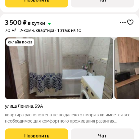
ж/д вокзала до
3 500
₽
в сутки
70 м²
2-комн. квартира
1 этаж из 10
онлайн показ
улица Ленина
,
59А
квартира расположена не по далеко от моря в кв имеется все
необходимое для комфортного проживания развитая
инфраструктура в 5 минутах пляж Лагуна и Наука время
заезда 14:00 время выезда 12:00
Позвонить
Чат