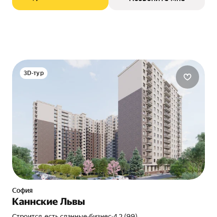
3D-тур
София
Каннские Львы
Строится, есть сданные
•
бизнес
•
4.2 (99)