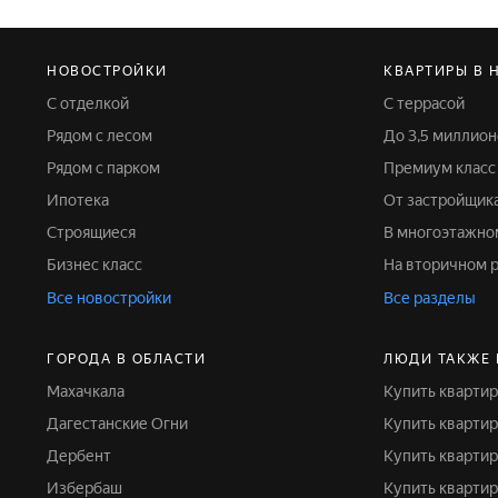
НОВОСТРОЙКИ
КВАРТИРЫ В 
С отделкой
С террасой
Рядом с лесом
До 3,5 миллио
Рядом с парком
Премиум класс
Ипотека
От застройщик
Строящиеся
В многоэтажн
Бизнес класс
На вторичном 
Все новостройки
Все разделы
ГОРОДА В ОБЛАСТИ
ЛЮДИ ТАКЖЕ
Махачкала
Купить кварти
Дагестанские Огни
Купить кварти
Дербент
Купить кварти
Избербаш
Купить кварти