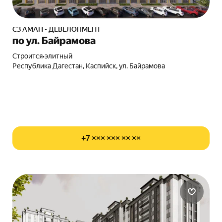
СЗ АМАН - ДЕВЕЛОПМЕНТ
по ул. Байрамова
Строится
•
элитный
Республика Дагестан, Каспийск, ул. Байрамова
+7 ××× ××× ×× ××