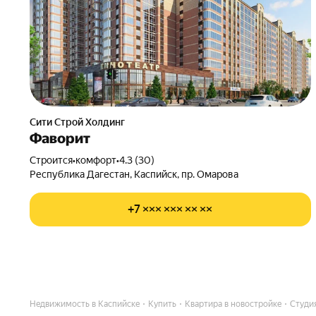
Сити Строй Холдинг
Фаворит
Строится
•
комфорт
•
4.3 (30)
Республика Дагестан, Каспийск, пр. Омарова
+7 ××× ××× ×× ××
Недвижимость в Каспийске
Купить
Квартира в новостройке
Студи