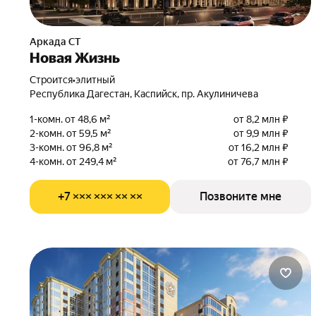
Аркада СТ
Новая Жизнь
Строится
•
элитный
Республика Дагестан, Каспийск, пр. Акулиничева
1-комн. от 48,6 м²
от 8,2 млн ₽
2-комн. от 59,5 м²
от 9,9 млн ₽
3-комн. от 96,8 м²
от 16,2 млн ₽
4-комн. от 249,4 м²
от 76,7 млн ₽
+7 ××× ××× ×× ××
Позвоните мне