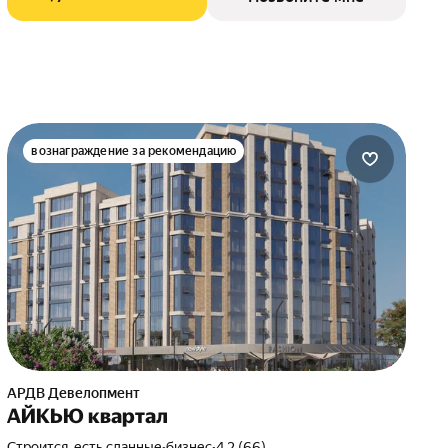
вознаграждение за рекомендацию
АРДВ Девелопмент
АЙКЬЮ квартал
Строится, есть сданные
•
бизнес
•
4.2 (66)