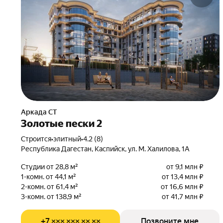
Аркада СТ
Золотые пески 2
Строится
•
элитный
•
4.2 (8)
Республика Дагестан, Каспийск, ул. М. Халилова, 1А
Студии от 28,8 м²
от 9,1 млн ₽
1-комн. от 44,1 м²
от 13,4 млн ₽
2-комн. от 61,4 м²
от 16,6 млн ₽
3-комн. от 138,9 м²
от 41,7 млн ₽
+7 ××× ××× ×× ××
Позвоните мне