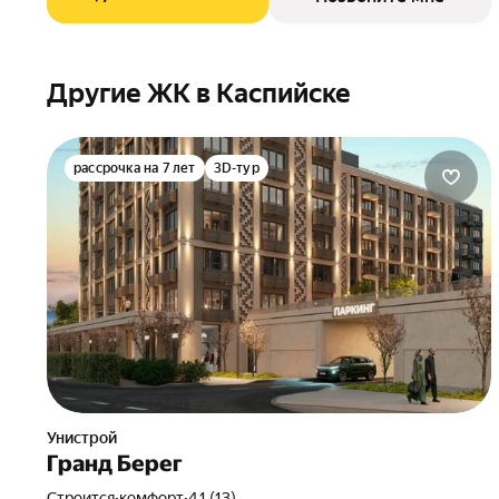
Другие ЖК в Каспийске
рассрочка на 7 лет
3D-тур
Унистрой
Гранд Берег
Строится
•
комфорт
•
4.1 (13)