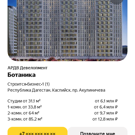
АРДВ Девелопмент
Ботаника
Строится
•
бизнес
•
1 (1)
Республика Дагестан, Каспийск, пр. Акулиничева
Студии от 31,1 м²
от 6,1 млн ₽
1-комн. от 33,8 м²
от 6,4 млн ₽
2-комн. от 64 м²
от 9,7 млн ₽
3-комн. от 85,2 м²
от 12,8 млн ₽
+7 ××× ××× ×× ××
Позвоните мне