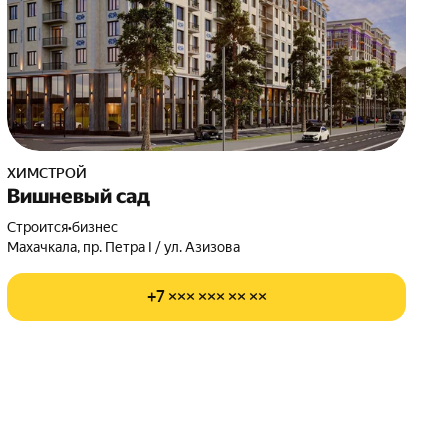
ХИМСТРОЙ
Вишневый сад
Строится
•
бизнес
Махачкала, пр. Петра I / ул. Азизова
+7 ××× ××× ×× ××