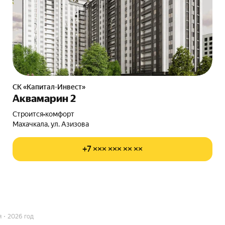
СК «Капитал-Инвест»
Аквамарин 2
Строится
•
комфорт
Махачкала, ул. Азизова
+7 ××× ××× ×× ××
я
2026 год