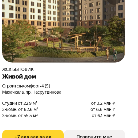
ЖСК БЫТОВИК
Живой дом
Строится
•
комфорт
•
4 (5)
Махачкала, пр. Насрутдинова
Студии от 22,9 м²
от 3,2 млн ₽
2-комн. от 62,6 м²
от 6,6 млн ₽
3-комн. от 55,5 м²
от 6,1 млн ₽
+7 ××× ××× ×× ××
Позвоните мне