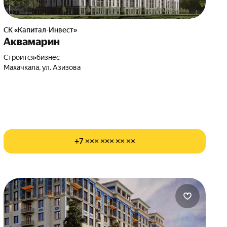
СК «Капитал-Инвест»
Аквамарин
Строится
•
бизнес
Махачкала, ул. Азизова
+7 ××× ××× ×× ××