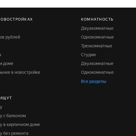
НОВОСТРОЙКАХ
КОМНАТНОСТЬ
Двухкомнатные
нов рублей
Однокомнатные
Трехкомнатные
а
Студии
ом доме
Двухкомнатные
рынке в новостройке
Однокомнатные
Все разделы
 ИЩУТ
ру
ру с балконом
ру в кирпичном доме
ру без ремонта