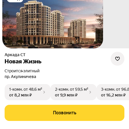
Аркада СТ
Новая Жизнь
Строится
•
элитный
пр. Акулиничева
1-комн.
от 48,6 м²
2-комн.
от 59,5 м²
3-комн.
от 96,
от 8,2 млн ₽
от 9,9 млн ₽
от 16,2 млн ₽
Позвонить