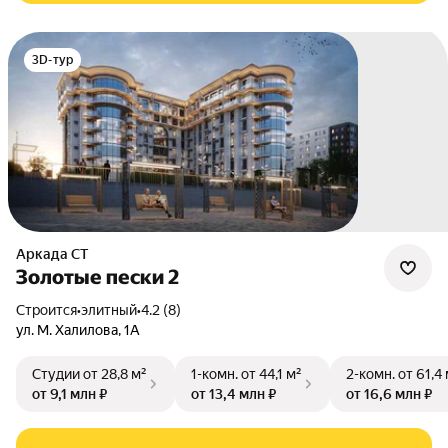
3D-тур
Аркада СТ
Золотые пески 2
Строится
•
элитный
•
4.2 (8)
ул. М. Халилова
,
1А
Студии
от 28,8 м²
1-комн.
от 44,1 м²
2-комн.
от 61,4
от 9,1 млн ₽
от 13,4 млн ₽
от 16,6 млн ₽