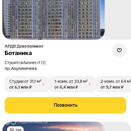
АРДВ Девелопмент
Ботаника
Строится
•
бизнес
•
1 (1)
пр. Акулиничева
Студии
от 31,1 м²
1-комн.
от 33,8 м²
2-комн.
от 64 м
от 6,1 млн ₽
от 6,4 млн ₽
от 9,7 млн ₽
Позвонить
3D-тур