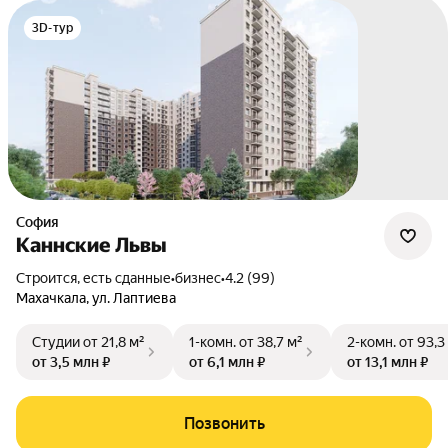
3D-тур
София
Каннские Львы
Строится, есть сданные
•
бизнес
•
4.2 (99)
Махачкала
,
ул. Лаптиева
Студии
от 21,8 м²
1-комн.
от 38,7 м²
2-комн.
от 93,3
от 3,5 млн ₽
от 6,1 млн ₽
от 13,1 млн ₽
Позвонить