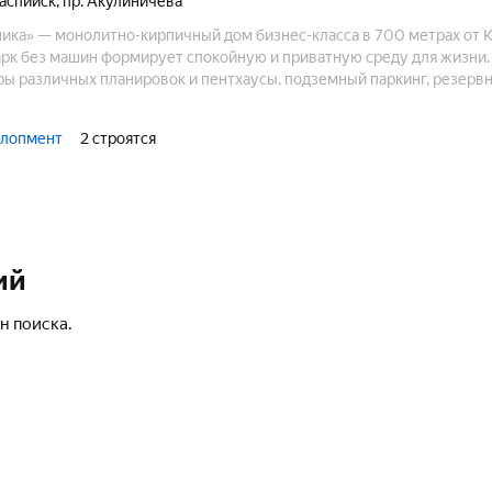
аспийск
,
пр. Акулиничева
ика» — монолитно-кирпичный дом бизнес-класса в 700 метрах от 
арк без машин формирует спокойную и приватную среду для жизни.
ы различных планировок и пентхаусы, подземный паркинг, резерв
номный запас воды на 14 дней. Продуманная архитектура, зелёный
оздают пространство, куда действительно хочется возвращаться.
елопмент
2 строятся
ий
н поиска.