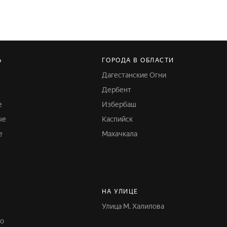
Ь
ГОРОДА В ОБЛАСТИ
Дагестанские Огни
е
Дербент
е
Избербаш
ые
Каспийск
е
Махачкала
НА УЛИЦЕ
Улица М. Халилова
но