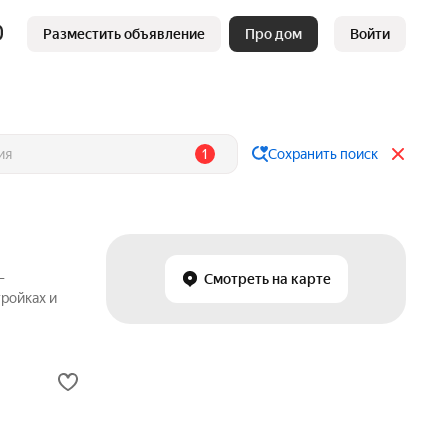
Разместить объявление
Про дом
Войти
1
Сохранить поиск
—
Смотреть на карте
ройках и