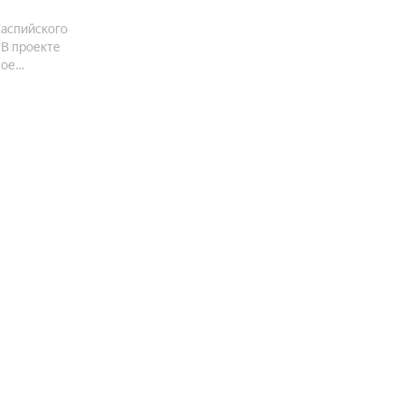
Каспийского
 В проекте
ное
 двор и