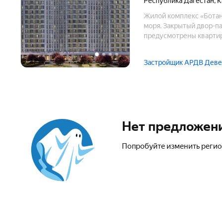
Республика Дагестан
,
К
Жилой комплекс «Ботан
моря. Закрытый двор-п
предусмотрены квартир
энергоснабжение и авто
пешеходные маршруты с
Застройщик АРДВ Дев
Нет предложен
Попробуйте изменить регио