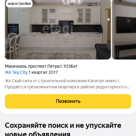
новостройка
Махачкала
,
проспект Петра I
,
103Бк1
ЖК Sky City
, 1 квартал 2017
Жк Скай-сити от строительной компании Капитал-инвест.
Продаётся трёхкомнатная квартира в районе редукторного от
лучшего застройщика Дагестана. Квартира расположена на 3
этаже 14 этажного кирпично-монолитного дома. Зал с кухней
Позвонить
совмещены, а остальные
Сохраняйте поиск и не упускайте
новые объявления