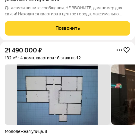
Для связи пишите сообщения, НЕ ЗВОНИТЕ, дам номер для
связи! Находится квартира в центре города, максимально
развитая инфраструктура, рядом торговый центр Атмосфера,
через дорогу роддом, больница, со стороны двора в двух
Позвонить
минутах ходьбы Сбербанк,
21 490 000
₽
132 м²
4-комн. квартира
6 этаж из 12
Молодёжная улица
,
8