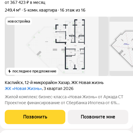
от 367 423 ₽ в месяц
249,4 м²
5-комн. квартира
16 этаж из 16
новостройка
последнее предложение
Каспийск
,
12-й микрорайон Хазар
,
ЖК Новая жизнь
ЖК «Новая Жизнь»
, 3 квартал 2026
Жилой комплекс бизнес-класса «Новая Жизнь» от Аркада СТ
Проектное финансирование от Сбербанка Ипотека от 6%
Ипотечные программы: Семейная, IT, Базовая, Без первого
взноса, Мубараха Квартиры с видом на море Пешая
Позвонить
Позвоните мне
доступность к набережной