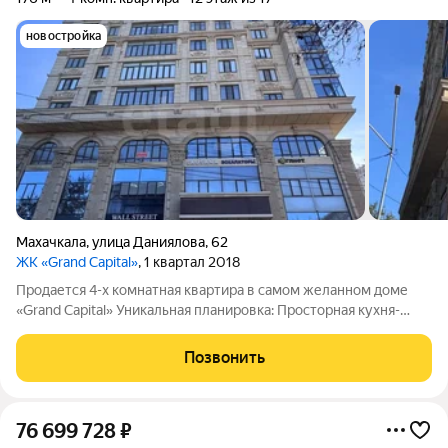
новостройка
Махачкала
,
улица Даниялова
,
62
ЖК «Grand Capital»
, 1 квартал 2018
Продается 4-х комнатная квартира в самом желанном доме
«Grand Capital» Уникальная планировка: Просторная кухня-
гостиная с двумя окнами, создающими светлую и уютную
атмосферу. 2 мастер спальни с индивидуальными санузлами
Позвонить
идеальный вариант для семьи с
76 699 728
₽