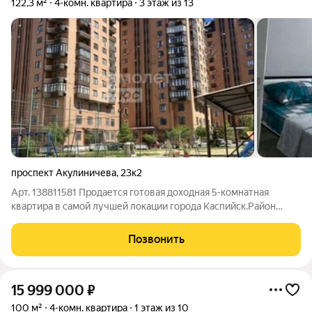
122,3 м²
4-комн. квартира
3 этаж из 13
проспект Акулиничева
,
23к2
Арт. 138811581 Продается готовая доходная 5-комнатная
квартира в самой лучшей локации города Каспийск.Район
Анжи арены, 5 минут до пляжа,рядом набережная
,рестораны,супермаркеты. Идеальный инвестиционный актив
Позвонить
- после покупки можно сразу сдавать
15 999 000
₽
100 м²
4-комн. квартира
1 этаж из 10