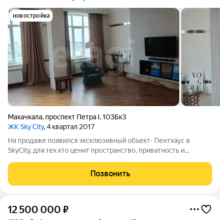
новостройка
Махачкала
,
проспект Петра I
,
103Бк3
ЖК Sky City
, 4 квартал 2017
На продаже появился эксклюзивный объект- Пентхаус в
SkyCity, для тех кто ценит пространство, приватность и
комфорт Две 4-комнатные квартиры со своими террасами
Возможна продажа квартир по отдельности Общая площадь
Позвонить
500м2 Продуманная функциональная
12 500 000
₽