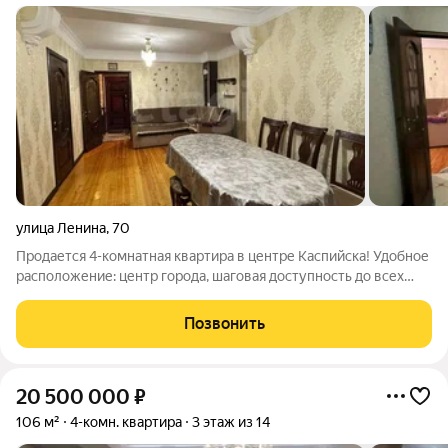
улица Ленина
,
70
Продается 4-комнатная квартира в центре Каспийска! Удобное
расположение: центр города, шаговая доступность до всех
важных объектов инфраструктуры Рядом школы и детские
сады идеальный вариант для семьи с детьми Под окнами
Позвонить
оборудована современная
20 500 000
₽
106 м²
4-комн. квартира
3 этаж из 14