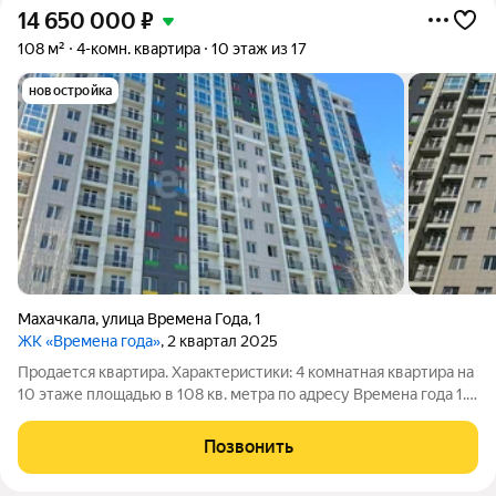
14 650 000
₽
108 м²
4-комн. квартира
10 этаж из 17
новостройка
Махачкала
,
улица Времена Года
,
1
ЖК «Времена года»
, 2 квартал 2025
Продается квартира. Характеристики: 4 комнатная квартира на
10 этаже площадью в 108 кв. метра по адресу Времена года 1.
В квартире улучшенная черновая отделка, проведена
электропроводка, штукатурка и стяжка полов выполнены.
Позвонить
Планировка квартиры