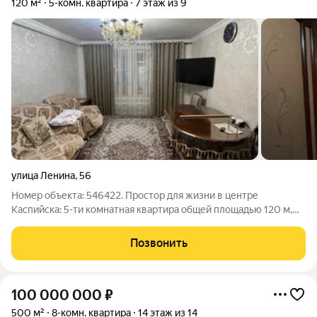
120 м²
5-комн. квартира
7 этаж из 9
улица Ленина
,
56
Номер объекта: 546422. Простор для жизни в центре
Каспийска: 5-ти комнатная квартира общей площадью 120 м,
квартира для большой семьи! Ищете жилье, где у каждого
будет своя комната, а гостиная станет центром притяжения
Позвонить
для друзей? Эта квартира
100 000 000
₽
500 м²
8-комн. квартира
14 этаж из 14