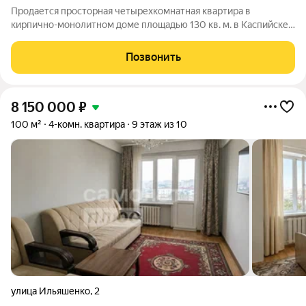
Прoдаетcя просторная четырехкомнатная квартира в
кирпично-монолитном доме площадью 130 кв. м. в Kacпийске.
Большое преимущество данной квартиры - локация! Удобная
транспортная развязка, рядом вся необходимая
Позвонить
инфраструктура: школа, детcкий cад,
8 150 000
₽
100 м²
4-комн. квартира
9 этаж из 10
улица Ильяшенко
,
2