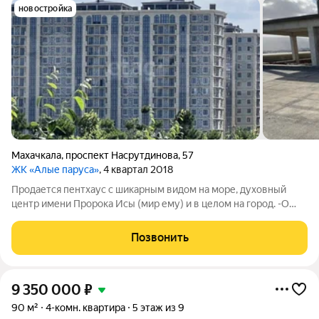
новостройка
Махачкала
,
проспект Насрутдинова
,
57
ЖК «Алые паруса»
, 4 квартал 2018
Продается пентхаус с шикарным видом на море, духовный
центр имени Пророка Исы (мир ему) и в целом на город. -О
комплексе Алые паруса - закрытая дворовая территория
площадью 5000 квМ, с детской площадкой, со взрослыми
Позвонить
тренажерами во дворе, зоной
9 350 000
₽
90 м²
4-комн. квартира
5 этаж из 9