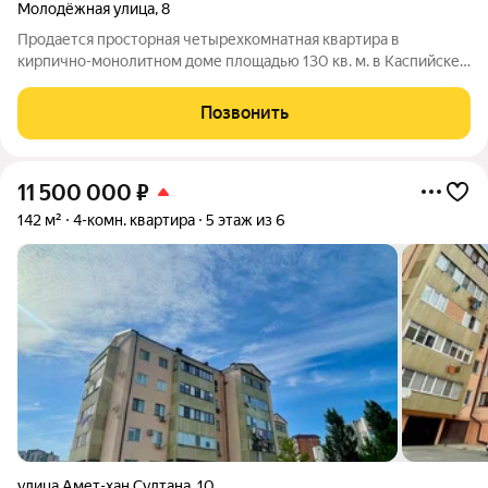
Молодёжная улица
,
8
Прoдаетcя просторная четырехкомнатная квартира в
кирпично-монолитном доме площадью 130 кв. м. в Kacпийске.
Большое преимущество данной квартиры - локация! Удобная
транспортная развязка, рядом вся необходимая
Позвонить
инфраструктура: школа, детcкий cад,
11 500 000
₽
142 м²
4-комн. квартира
5 этаж из 6
улица Амет-хан Султана
,
10