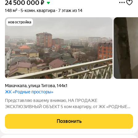
24 500 000
₽
148 м²
5-комн. квартира
7 этаж из 14
новостройка
Махачкала
,
улица Титова
,
144к1
ЖК «Родные просторы»
Представляю вашему внимаю, НА ПРОДАЖЕ
ЭКСКЛЮЗИВНЫЙ ОБЪЕКТ 5 ком квартиру, от ЖК «РОДНЫЕ
ПРОСТОРЫ» Квартиры с качественной предчистовой
отделкой - это хороший повод сразу начать собственный
Позвонить
ремонт, воплощая в реальность все свои дизайнерские идеи. В