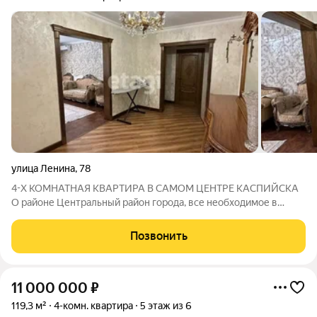
улица Ленина
,
78
4-Х КОМНАТНАЯ КВАРТИРА В САМОМ ЦЕНТРЕ КАСПИЙСКА
О районе Центральный район города, все необходимое в
пешей доступности: школы, супермаркеты, рестораны, кафе,
автобусные остановки, прогулочные зоны и море О доме Дом
Позвонить
в центре, с детской площадкой и
11 000 000
₽
119,3 м²
4-комн. квартира
5 этаж из 6