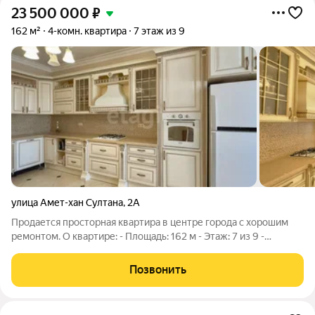
23 500 000
₽
162 м²
4-комн. квартира
7 этаж из 9
улица Амет-хан Султана
,
2А
Продается просторная квартира в центре города с хорошим
ремонтом. О квартире: - Плoщадь: 162 м - Этаж: 7 из 9 -
Koличество кoмнат: 4 Квартира разносторонняя, все комнаты
раздельные. Большой зал 36.5 квадратных метров, 2 детские
Позвонить
комнаты и родительская