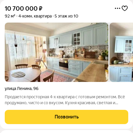
10 700 000
₽
92 м²
4-комн. квартира
5 этаж из 10
улица Ленина
,
96
Продается просторная 4-х квартира с готовым ремонтом. Всё
продумано, чисто и со вкусом. Кухня красивая, светлая и
располагающая к уютным вечерам. О доме:Панельный 10
этажей Год постройки 2019 Резервуар с водой Закрытый
Позвонить
охраняемый двор Детская