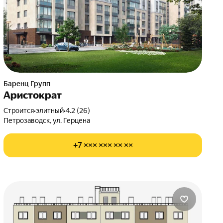
Баренц Групп
Аристократ
Строится
•
элитный
•
4.2 (26)
Петрозаводск, ул. Герцена
+7 ××× ××× ×× ××