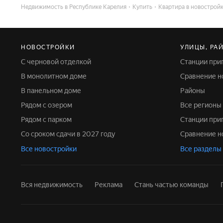
Недвижимость в Республике Карелия
Купить
Квартира в новострой
НОВОСТРОЙКИ
УЛИЦЫ, РА
С черновой отделкой
Станции пр
В монолитном доме
Сравнение 
В панельном доме
Районы
Рядом с озером
Все регионы
Рядом с парком
Станции пр
Со сроком сдачи в 2027 году
Сравнение 
Все новостройки
Все разделы
Вся недвижимость
Реклама
Стань частью команды