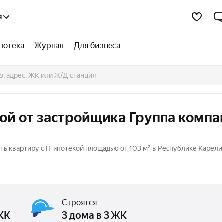
я
потека
Журнал
Для бизнеса
кой от застройщика Группа комп
ь квартиру с IT ипотекой площадью от 103 м² в Республике Карели
Строятся
 ЖК
3 дома в 3 ЖК