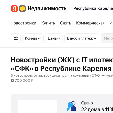
Республика Карели
Новостройки
Купить
Снять
Коммерческая
И
Комнат
Цена
Взнос и платёж
Новостройки (ЖК) с IT ипоте
«СФК» в Республике Карелия
6 новостроек от застройщика Группа компаний «СФК» — купит
12 700 000 ₽
Сдано
22 дома в 11