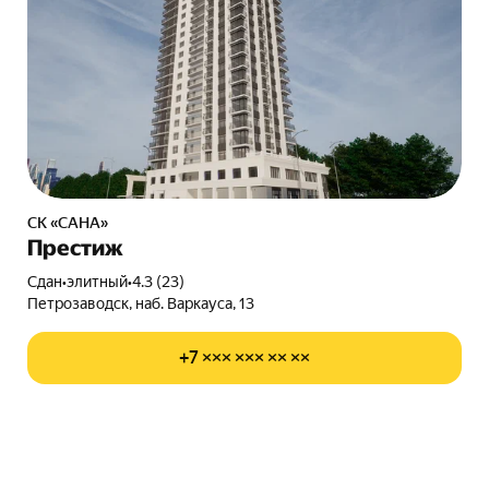
СК «САНА»
Престиж
Сдан
•
элитный
•
4.3 (23)
Петрозаводск, наб. Варкауса, 13
+7 ××× ××× ×× ××