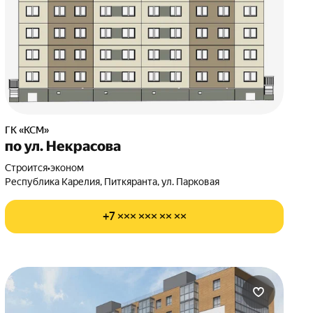
ГК «КСМ»
по ул. Некрасова
Строится
•
эконом
Республика Карелия, Питкяранта, ул. Парковая
+7 ××× ××× ×× ××