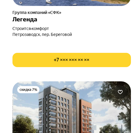
Группа компаний «СФК»
Легенда
Строится
•
комфорт
Петрозаводск, пер. Береговой
+7 ××× ××× ×× ××
скидка 7%