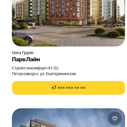
Охта Групп
ПаркЛайн
Строится
•
комфорт
•
4.1 (5)
Петрозаводск, ул. Екатерининская
+7 ××× ××× ×× ××