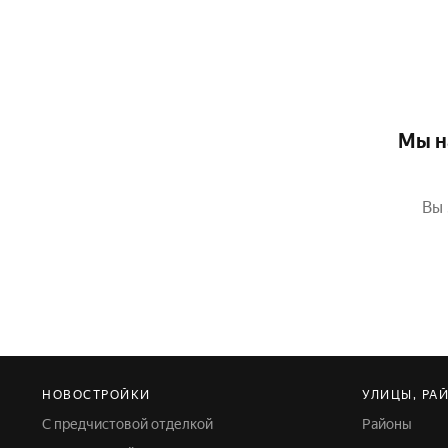
Мы н
Вы 
НОВОСТРОЙКИ
УЛИЦЫ, РА
С предчистовой отделкой
Районы