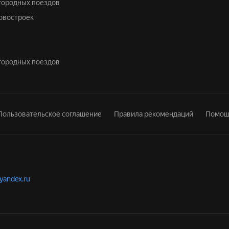
игородных поездов
новостроек
игородных поездов
Пользовательское соглашение
Правила рекомендаций
Помощ
.yandex.ru