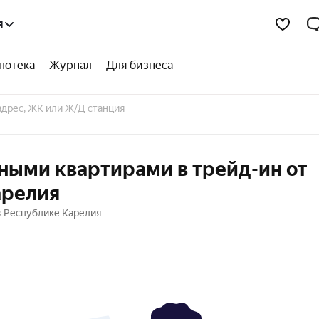
я
потека
Журнал
Для бизнеса
ными квартирами в трейд-ин от
арелия
в Республике Карелия