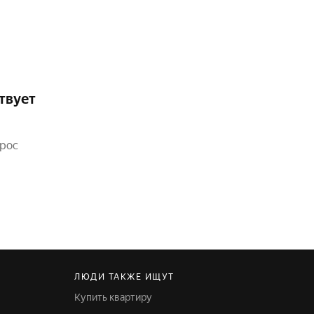
твует
прос
ЛЮДИ ТАКЖЕ ИЩУТ
Купить квартиру