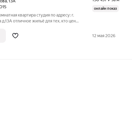
пова
,
13А
2015
онлайн показ
мнатная квартира студия по адресу: г.
 д.13А отличное жильё для тех, кто ценит
ртира расположена на 7 этаже
ого дома, построенного в 2017 году.
12 мая 2026