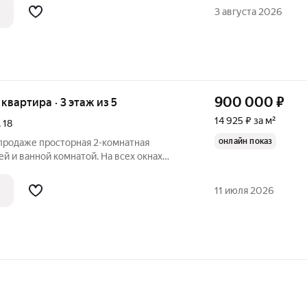
37,4 кв. м, жилая 26,6 кв.
3 августа 2026
900 000
₽
я квартира · 3 этаж из 5
14 925 ₽ за м²
,
18
онлайн показ
 продаже просторная 2-комнатная
ей и ванной комнатой. На всех окнах
 центральное, электроплита, отличная
ра с мебелью. Можно заехать и жить. Вся
11 июля 2026