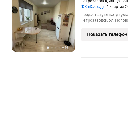
Петрозаводск
,
улица По
ЖК «Каскад»
, 4 квартал 
Продается уютная двухко
Петрозаводск, Ул. Попова
комфорт и качество. Ква
девятиэтажного монолитн
Показать телефон
Общая площадь
+
14