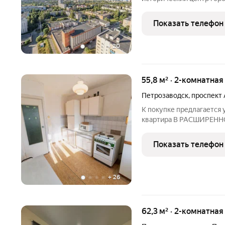
которая открывается как 
Объект выполнен в стил
Показать телефон
готовым к
+
20
55,8 м² · 2-комнатная
Петрозаводск
,
проспект 
К покупке предлагается
квартира В РАСШИРЕН
АЛЕКСАНДРА НЕВСКОГО
ПРЕДЛОЖЕНИЕ. Квартира 
Показать телефон
самых востребоваанных
+
26
62,3 м² · 2-комнатна