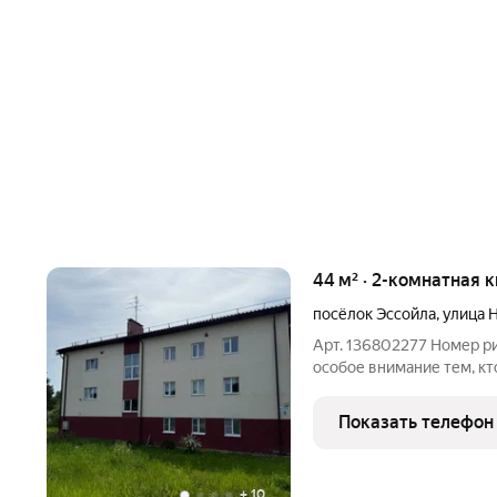
44 м² · 2-комнатная 
посёлок Эссойла
,
улица 
Арт. 136802277 Hомеp ри
особое внимание тем, кт
место в Карелии! Данный
Сямозеро, а это богатая 
Показать телефон
+
10