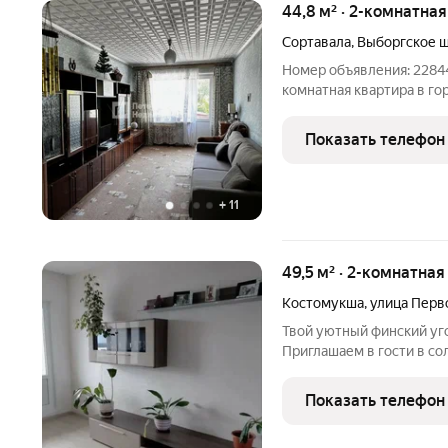
44,8 м² · 2-комнатна
Сортавала
,
Выборгское 
Номер объявления: 22844
комнатная квартира в го
Выборгское шоссе, д. 10
Петербургом, скоростно
Показать телефон
вокзала и Площади
+
11
49,5 м² · 2-комнатна
Костомукша
,
улица Перв
Твой уютный финский уго
Приглашаем в гости в с
Костомукше! Это не прос
комфорта с историей и свежим ды
Показать телефон
ДОМА И КВАРТИРЫ: