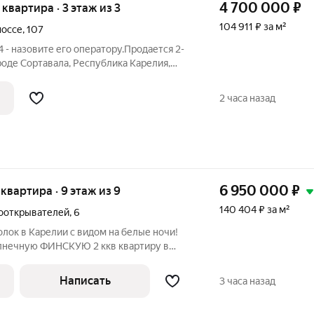
4 700 000
₽
я квартира · 3 этаж из 3
104 911 ₽ за м²
шоссе
,
107
 - назовите его оператору.Продается 2-
роде Сортавала, Республика Карелия,
7. Удобное сообщение с Санкт-
й поезд «Ласточка» от Финляндского
2 часа назад
6 950 000
₽
я квартира · 9 этаж из 9
140 404 ₽ за м²
ооткрывателей
,
6
лок в Карелии с видом на белые ночи!
олнечную ФИНСКУЮ 2 ккв квартиру в
то «панелька», а ваш личный островок
ханием. ХАРАКТЕРИСТИКА
Написать
3 часа назад