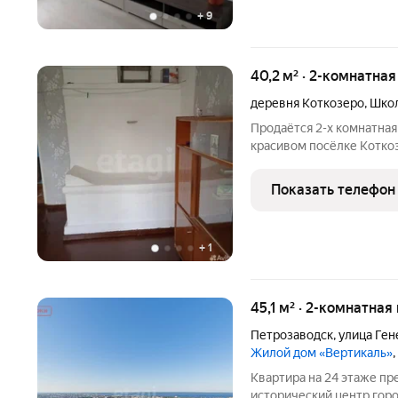
+
9
40,2 м² · 2-комнатная
деревня Коткозеро
,
Школ
Продаётся 2-х комнатная
красивом посёлке Коткоз
федеральной трассы. Ме
уникальными озерами ,м
Показать телефон
посёлок.На озерах есть 
+
1
45,1 м² · 2-комнатна
Петрозаводск
,
улица Ген
Жилой дом «Вертикаль»
Квартира на 24 этаже пр
исторический центр горо