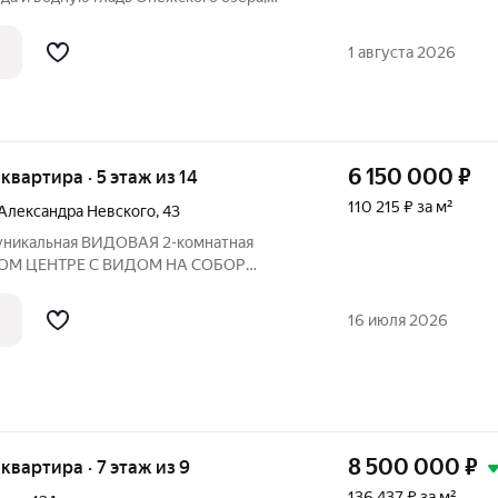
из жилых зон, так и со спального места.
е лофт с дизайнерским ремонтом,
1 августа 2026
6 150 000
₽
 квартира · 5 этаж из 14
110 215 ₽ за м²
Александра Невского
,
43
 уникальная ВИДОВАЯ 2-комнатная
НОМ ЦЕНТРЕ С ВИДОМ НА СОБОР
. РЕДКОЕ И ЭКСКЛЮЗИВНОЕ
расположена на 5 этаже в одном из
16 июля 2026
 и надежных домов
8 500 000
₽
я квартира · 7 этаж из 9
136 437 ₽ за м²