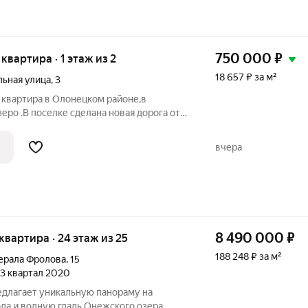
750 000
₽
 квартира · 1 этаж из 2
18 657 ₽ за м²
ьная улица
,
3
 квартира в Олонецком районе,в
еро .В поселке сделана новая дорога от
стечко Коткозеро знаменито своими
ежду которыми располагается
вчера
места
8 490 000
₽
я квартира · 24 этаж из 25
188 248 ₽ за м²
ерала Фролова
,
15
, 3 квартал 2020
едлагает уникальную панораму на
да и водную гладь Онежского озера,