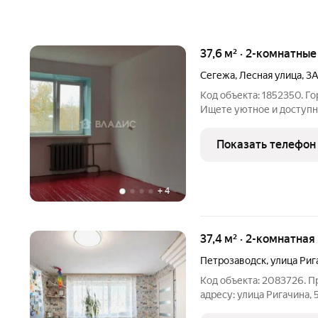
37,6 м² · 2-комнатны
Сегежа
,
Лесная улица
,
3
Код объекта: 1852350. Г
Ищете уютное и доступн
вашему вниманию евродву
светлая и просторная кв
Показать телефон
расположена на
+
4
37,4 м² · 2-комнатная
Петрозаводск
,
улица Риг
Код объекта: 2083726. П
адресу: улица Ригачина,
этаже двухэтажного кирп