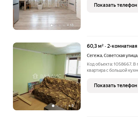
Комнаты изолированные, общая площадь 
Показать телефон
м, площадь
+
13
60,3 м² · 2-комнатна
Сегежа
,
Советская улица
Код объекта: 1058667. В
квартира с большой кухн
стеклопакеты. Отопление
душевая кабинка. Кварти
Показать телефон
необходимая
+
8