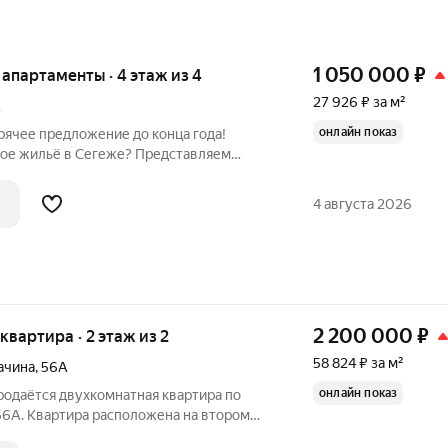
1 050 000
₽
е апартаменты · 4 этаж из 4
27 926 ₽ за м²
А
онлайн показ
орячее предложение до конца года!
ое жильё в Сегеже? Представляем
шку по адресу: Лесная улица, 3А. Эта
артира общей площадью 37,6 кв. м
4 августа 2026
2 200 000
₽
 квартира · 2 этаж из 2
58 824 ₽ за м²
ачина
,
56А
онлайн показ
родаётся двухкомнатная квартира по
 56А. Квартира расположена на втором
ичного дома 1961 года постройки.