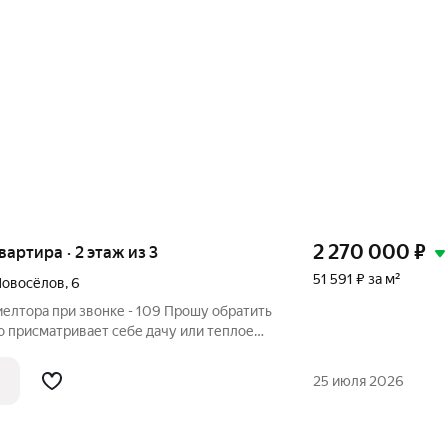
2 270 000
₽
квартира · 2 этаж из 3
51 591 ₽ за м²
Новосёлов
,
6
елтора при звонке - 109 Прошу обратить
о присматривает себе дачу или теплое
 поселок находится на берегу озера
природа, пляжи, прогулки, чистый воздух,
25 июля 2026