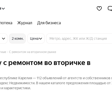
я
потека
Журнал
Для бизнеса
2 комн.
Цена
тные
С ремонтом на вторичном рынке
 с ремонтом во вторичке в
еспублике Карелия — 112 объявлений от агентств и собственников 
Яндекс Недвижимости. В нашем каталоге предложения площадью от 3
 и характеристики.