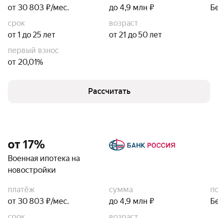
от 30 803 ₽/мес.
до 4,9 млн ₽
Б
срок
возраст
от 1 до 25 лет
от 21 до 50 лет
первый взнос
от 20,01%
Рассчитать
от 17%
Военная ипотека на
новостройки
платёж
сумма
п
от 30 803 ₽/мес.
до 4,9 млн ₽
Б
срок
возраст