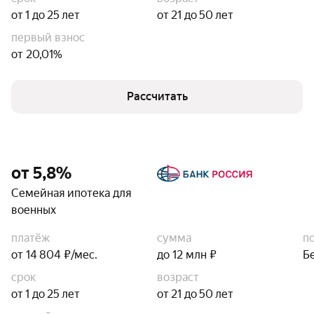
от 1 до 25 лет
от 21 до 50 лет
первый взнос
от 20,01%
Рассчитать
от 5,8%
Семейная ипотека для
военных
платёж
сумма
п
от 14 804 ₽/мес.
до 12 млн ₽
Б
срок
возраст
от 1 до 25 лет
от 21 до 50 лет