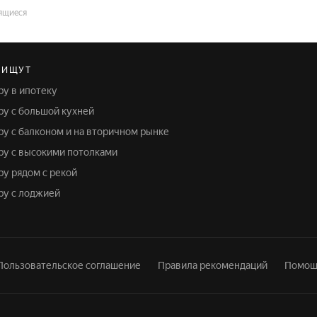
ящиеся
 ИЩУТ
ру в ипотеку
иру с большой кухней
иру с балконом и на вторичном рынке
иру с высокими потолками
ру рядом с рекой
иру с лоджией
Пользовательское соглашение
Правила рекомендаций
Помощ