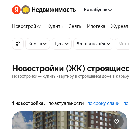
Карабулак
Новостройки
Купить
Снять
Ипотека
Журнал
Комнат
Цена
Взнос и платёж
Новостройки (ЖК) строящиес
Новостройки — купить квартиру в строящемся доме в Караб
1 новостройка:
по актуальности
по сроку сдачи
по