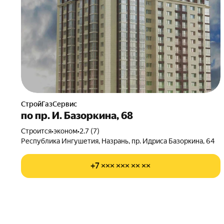
СтройГазСервис
по пр. И. Базоркина, 68
Строится
•
эконом
•
2.7 (7)
Республика Ингушетия, Назрань, пр. Идриса Базоркина, 64
+7 ××× ××× ×× ××