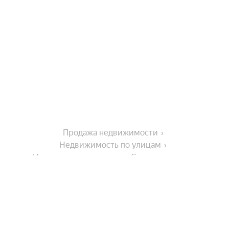
Продажа недвижимости
Недвижимость по улицам
Недвижимость по улице Совхозная улица
Города-миллионники
Москва